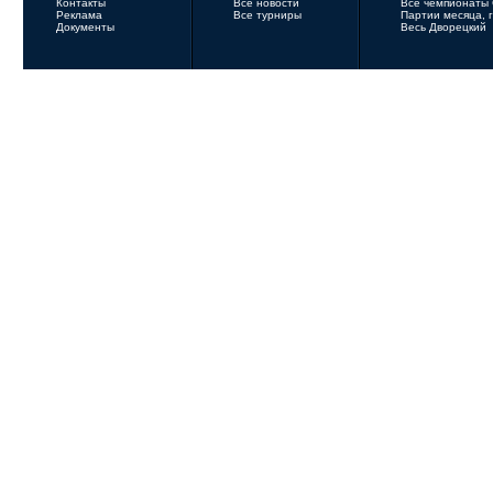
Контакты
Все новости
Все чемпионаты
Реклама
Все турниры
Партии месяца, 
Документы
Весь Дворецкий