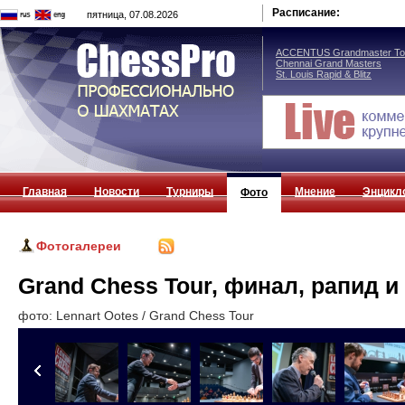
Расписание:
пятница, 07.08.2026
ACCENTUS Grandmaster Tou
Chennai Grand Masters
St. Louis Rapid & Blitz
Главная
Новости
Турниры
Мнение
Энцикл
Фото
Фотогалереи
Grand Chess Tour, финал, рапид и
фото: Lennart Ootes / Grand Chess Tour