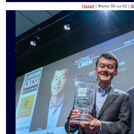
Назад
| Фото
56
из
61
|
В