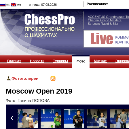
Расписание:
пятница, 07.08.2026
ACCENTUS Grandmaster Tou
Chennai Grand Masters
St. Louis Rapid & Blitz
Главная
Новости
Турниры
Мнение
Энцикл
Фото
Фотогалереи
Moscow Open 2019
Фото: Галина ПОПОВА