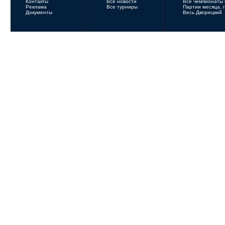
Контакты
Все новости
Все чемпионаты
Реклама
Все турниры
Партии месяца, 
Документы
Весь Дворецкий