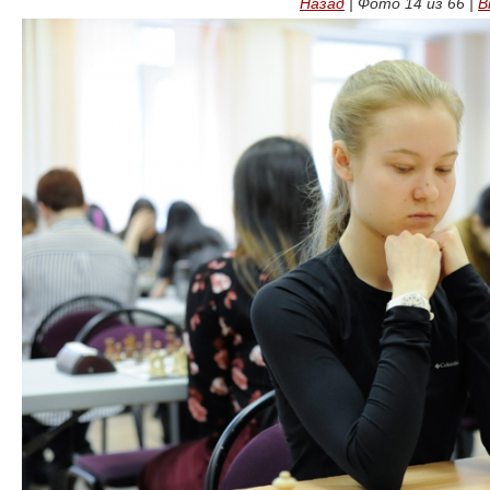
Назад
| Фото
14
из
66
|
В