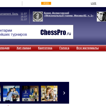
RSS
LIVE
Борис Долматовский
rnament. Биль
11.07
«Межзональный турнир, Москва-82, ч. 1»
16.07
31.07
опедия
Хит-парад
Картотека
Голоса
Все материалы