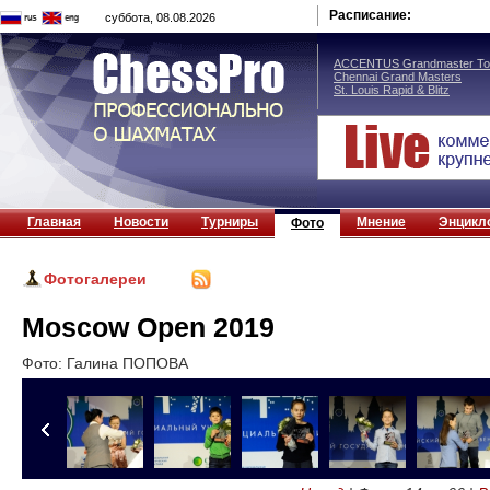
Расписание:
суббота, 08.08.2026
ACCENTUS Grandmaster Tou
Chennai Grand Masters
St. Louis Rapid & Blitz
Главная
Новости
Турниры
Мнение
Энцикл
Фото
Фотогалереи
Moscow Open 2019
Фото: Галина ПОПОВА