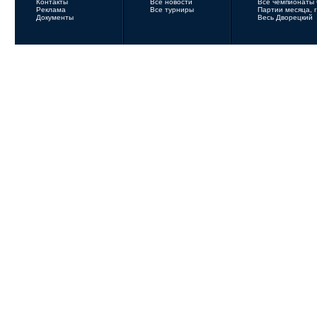
Контакты
Все новости
Все чемпионаты
Реклама
Все турниры
Партии месяца, 
Документы
Весь Дворецкий