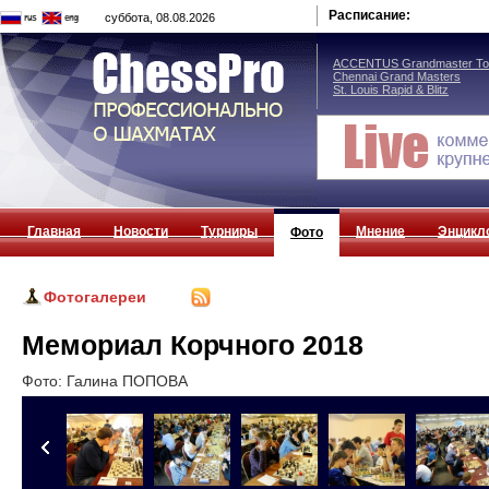
Расписание:
суббота, 08.08.2026
ACCENTUS Grandmaster Tou
Chennai Grand Masters
St. Louis Rapid & Blitz
Главная
Новости
Турниры
Мнение
Энцикл
Фото
Фотогалереи
Мемориал Корчного 2018
Фото: Галина ПОПОВА