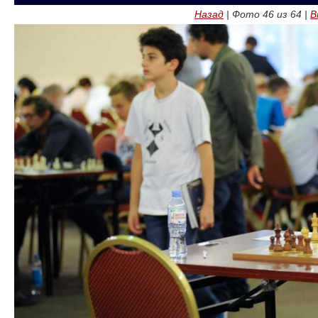
Назад
| Фото
46
из
64
|
В