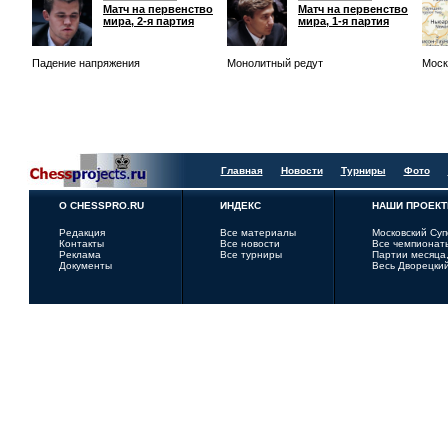
Матч на первенство
Матч на первенство
мира, 2-я партия
мира, 1-я партия
Падение напряжения
Монолитный редут
Моск
Главная
Новости
Турниры
Фото
О CHESSPRO.RU
ИНДЕКС
НАШИ ПРОЕК
Редакция
Все материалы
Московский Су
Контакты
Все новости
Все чемпионат
Реклама
Все турниры
Партии месяца,
Документы
Весь Дворецки