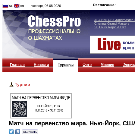
Расписание:
четверг, 06.08.2026
ACCENTUS Grandmaster T
Chennai Grand Masters
St. Louis Rapid & Blitz
Главная
Новости
Фото
Мнение
Энцик
Турниры
Турнир
Матч на первенство мира. Нью-Йорк, СШ