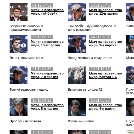
01.12 04:51
28.11 23:46
Матч на первенство
Матч на первенство
мира, тай-брейк
мира, 12-я партия
Вопреки психологии и
Тай-брейк – лучший подарок на
Запа
предзнаменованиям
день рождения
25.11 06:15
24.11 05:02
Матч на первенство
Матч на первенство
мира, 10-я партия
мира, 9-я партия
Эх вы, кони мои, кони
Черед чемпиона помучиться
Мато
21.11 01:30
20.11 17:17
Матч на первенство
Матч на первенство
мира, 7-я партия
мира, партии 1-6
Третий разноцвет подряд
Выкрикивается ход 42
Приг
усло
18.11 04:12
16.11 05:37
Матч на первенство
Матч на первенство
мира, 5-я партия
мира, 4-я партия
Проблеск перехвата
Взаимный гипноз
Наде
паль
13.11 02:29
12.11 03:09