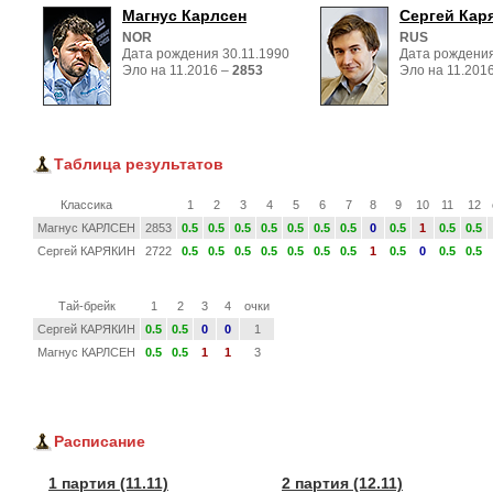
Магнус Карлсен
Сергей Кар
NOR
RUS
Дата рождения 30.11.1990
Дата рождения
Эло на 11.2016 – 
2853
Эло на 11.2016
Таблица результатов
Классика
1
2
3
4
5
6
7
8
9
10
11
12
Магнус КАРЛСЕН
2853
0.5
0.5
0.5
0.5
0.5
0.5
0.5
0
0.5
1
0.5
0.5
Сергей КАРЯКИН
2722
0.5
0.5
0.5
0.5
0.5
0.5
0.5
1
0.5
0
0.5
0.5
Тай-брейк
1
2
3
4
очки
Сергей КАРЯКИН
0.5
0.5
0
0
1
Магнус КАРЛСЕН
0.5
0.5
1
1
3
Расписание
1 партия (11.11)
2 партия (12.11)