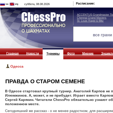
Расписание:
суббота, 08.08.2026
ACCENTUS Grandmaster Tou
Chennai Grand Masters
St. Louis Rapid & Blitz
Главная
Новости
Фото
Мнение
Энцикл
Турниры
Одесса
ПРАВДА О СТАРОМ СЕМЕНЕ
В Одессе стартовал крупный турнир. Анатолий Карпов не п
Илюмжинов. А, может, и не прибудет. Играет вместо Карпо
Сергей Карякин. Читатели ChessPro обязательно узнают об
положенном месте.
Сегодняшний же рассказ - о не менее радостном, для расширя