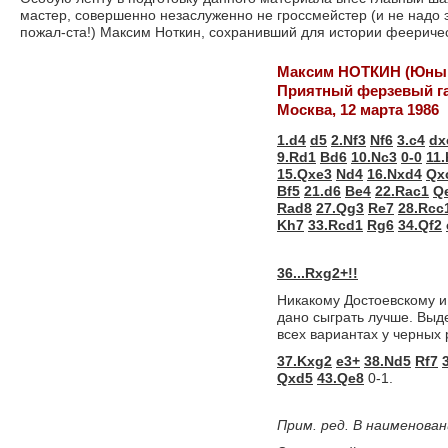
мастер, совершенно незаслуженно не гроссмейстер (и не надо 
пожал-ста!) Максим Ноткин, сохранивший для истории феериче
Максим НОТКИН (Юны
Приятный ферзевый г
Москва, 12 марта 1986
1.d4
d5
2.Nf3
Nf6
3.c4
dx
9.Rd1
Bd6
10.Nc3
0-0
11.
15.Qxe3
Nd4
16.Nxd4
Qx
Bf5
21.d6
Be4
22.Rac1
Q
Rad8
27.Qg3
Re7
28.Rcc
Kh7
33.Rcd1
Rg6
34.Qf2
36...Rxg2+!!
Никакому Достоевскому и 
дано сыграть лучше. Выд
всех вариантах у черных
37.Kxg2
e3+
38.Nd5
Rf7
Qxd5
43.Qe8
0-1.
Прим. ред. В наименова