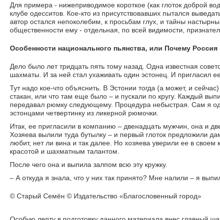
Для примера - нижеприводимое короткое (как глоток доброй во
клубе одесситов. Кое-кто из присутствовавших пытался выведат
автор остался непоколебим, к просьбам глух, и тайны настырн
общественности ему - отдельная, по всей видимости, признател
Особенности национального пьянства, или Почему Россия 
Дело было лет тридцать пять тому назад. Одна известная совет
шахматы. И за ней стал ухаживать один эстонец. И пригласил е
Тут надо кое-что объяснить. В Эстонии тогда (а может, и сейча
стакан, или что там еще было – и пускали по кругу. Каждый выпи
передавал рюмку следующему. Процедура небыстрая. Сам я од
эстонцами четвертинку из ликерной рюмочки.
Итак, ее пригласили в компанию – двенадцать мужчин, она и дв
Хозяева вылили туда бутылку – и первый глоток предложили да
любит, нет ли вина и так далее. Но хозяева уверили ее в свое
красотой и шахматным талантом.
После чего она и выпила залпом всю эту кружку.
– А откуда я знала, что у них так принято? Мне налили – я выпи
© Старый Семён © Издательство «Благословенный город»
Особую лепту в подготовку данного материала внес главный ш