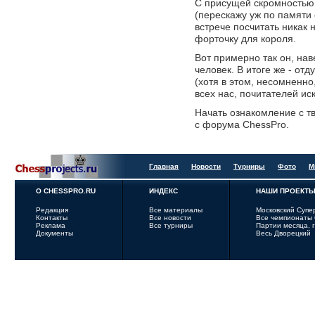
C присущей скромностью
(перескажу уж по памяти 
встрече посчитать никак 
форточку для короля.
Вот примерно так он, нав
человек. В итоге же - отд
(хотя в этом, несомненно,
всех нас, почитателей ис
Начать ознакомление с т
с форума ChessPro.
Главная
Новости
Турниры
Фото
М
О CHESSPRO.RU
ИНДЕКС
НАШИ ПРОЕКТ
Редакция
Все материалы
Московский Супе
Контакты
Все новости
Все чемпионаты
Реклама
Все турниры
Партии месяца, 
Документы
Весь Дворецкий