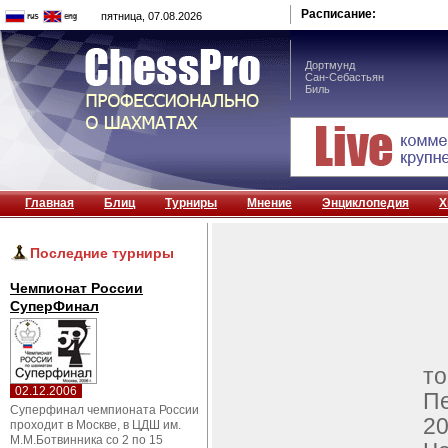
Расписание:
пятница, 07.08.2026
Дортмунд
Сан-Себастьян
Биль
Главная
Блиц
Турниры
Мнение
Энциклопедия
Х
Последние турниры
Чемпионат России
СуперФинал
т
02.12.2006
П
Суперфинал чемпионата России
2
проходит в Москве, в ЦДШ им.
М.М.Ботвинника со 2 по 15