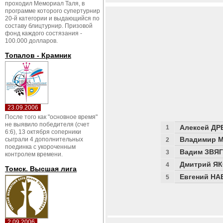
проходил Мемориал Таля, в
программе которого супертурнир
20-й категории и выдающийся по
составу блицтурнир. Призовой
фонд каждого состязания -
100.000 долларов.
Топалов - Крамник
23.09.2006
После того как "основное время"
не выявило победителя (счет
Алексей ДР
1
6:6), 13 октября соперники
Владимир 
сыграли 4 дополнительных
2
поединка с укороченным
Вадим ЗВЯ
3
контролем времени.
Дмитрий Я
4
Томск. Высшая лига
Евгений НА
5
2.09.2006