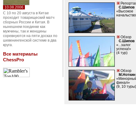
Репорта
10.08.2006
С.Шипов
«Высокое
С 10 по 20 августа в Китае
начальство.
проходит товарищеский матч
сборных России и Китая. В
нынешнем поединке как
мужчины, так и женщины
соревнуются на пяти досках по
Обзор
шевенингенской системе в два
С.Шипов
круга.
«...залог
успеха!»
(4 тур)
Все материалы
ChessPro
Обзор
М.Ноткин
«Минорны
финал»
(9, 10 туры