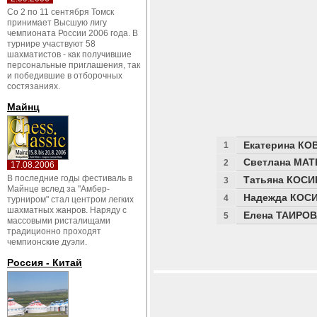
Со 2 по 11 сентября Томск
принимает Высшую лигу
чемпионата России 2006 года. В
турнире участвуют 58
шахматистов - как получившие
персональные приглашения, так
и победившие в отборочных
состязаниях.
Майнц
Екатерина К
1
Светлана МА
2
17.08.2006
В последние годы фестиваль в
Татьяна КОС
3
Майнце вслед за "Амбер-
Надежда КОС
4
турниром" стал центром легких
шахматных жанров. Наряду с
Елена ТАИРО
5
массовыми ристалищами
традиционно проходят
чемпионские дуэли.
Россия - Китай