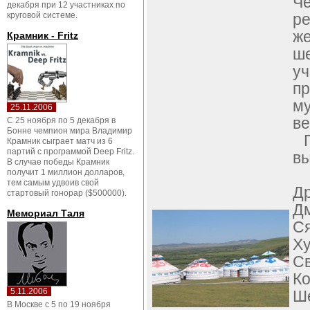
Че
декабря при 12 участниках по
круговой системе.
ре
ж
Крамник - Fritz
ше
у
п
м
25.11.2006
ве
С 25 ноября по 5 декабря в
Бонне чемпион мира Владимир
Пе
Крамник сыграет матч из 6
партий с программой Deep Fritz.
вы
В случае победы Крамник
С
получит 1 миллион долларов,
тем самым удвоив свой
Д
стартовый гонорар ($500000).
Д
Мемориал Таля
С
Х
Св
К
5.11.2006
Ше
В Москве с 5 по 19 ноября