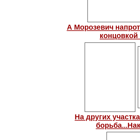
А Морозевич напрот
концовкой 
На других участк
борьба...На