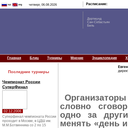
Расписание:
четверг, 06.08.2026
Дортмунд
Сан-Себастьян
Биль
Главная
Блиц
Турниры
Мнение
Энциклопедия
Х
Евге
дирек
Последние турниры
Чемпионат России
СуперФинал
Организаторы о
словно сговор
02.12.2006
одно за други
Суперфинал чемпионата России
менять «день и
проходит в Москве, в ЦДШ им.
М.М.Ботвинника со 2 по 15