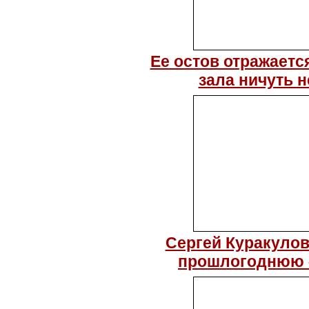
Ее остов отражаетс
зала ничуть н
Сергей Куракулов
прошлогоднюю –