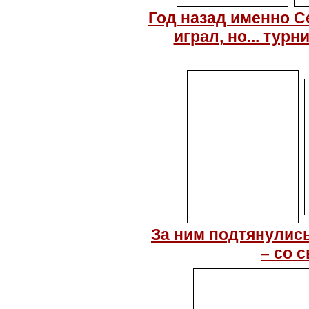
Год назад именно С
играл, но... тур
За ним подтянулис
– со 