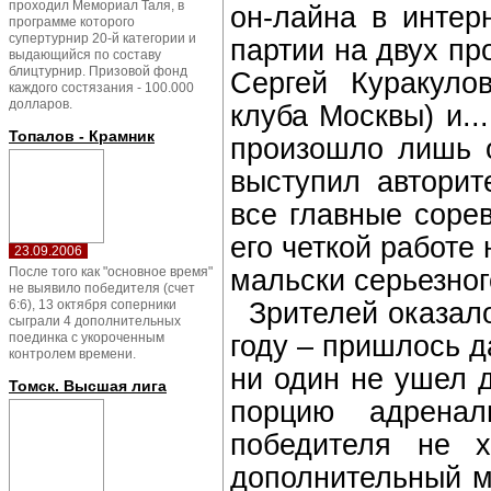
проходил Мемориал Таля, в
он-лайна в интер
программе которого
супертурнир 20-й категории и
партии на двух пр
выдающийся по составу
блицтурнир. Призовой фонд
Сергей Куракуло
каждого состязания - 100.000
долларов.
клуба Москвы) и..
Топалов - Крамник
произошло лишь 
выступил авторит
все главные соре
его четкой работе
23.09.2006
мальски серьезног
После того как "основное время"
не выявило победителя (счет
Зрителей оказало
6:6), 13 октября соперники
сыграли 4 дополнительных
году – пришлось д
поединка с укороченным
контролем времени.
ни один не ушел 
Томск. Высшая лига
порцию адрена
победителя не 
дополнительный м