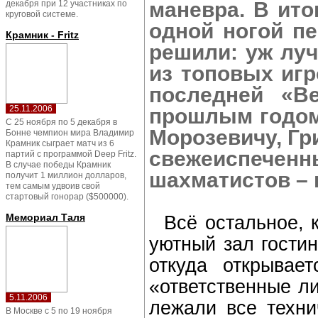
маневра. В ито
декабря при 12 участниках по
круговой системе.
одной ногой пе
Крамник - Fritz
решили: уж луч
из топовых игр
последней «В
25.11.2006
прошлым годом
С 25 ноября по 5 декабря в
Морозевичу, Гр
Бонне чемпион мира Владимир
Крамник сыграет матч из 6
свежеиспечен
партий с программой Deep Fritz.
В случае победы Крамник
шахматистов – 
получит 1 миллион долларов,
тем самым удвоив свой
стартовый гонорар ($500000).
Мемориал Таля
Всё остальное, к
уютный зал гости
откуда открыва
«ответственные ли
5.11.2006
лежали все техни
В Москве с 5 по 19 ноября