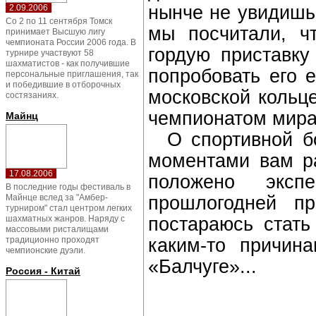
нынче не увидишь 
2.09.2006
Со 2 по 11 сентября Томск
мы посчитали, ч
принимает Высшую лигу
чемпионата России 2006 года. В
гордую приставку
турнире участвуют 58
шахматистов - как получившие
попробовать его 
персональные приглашения, так
и победившие в отборочных
московской кольце
состязаниях.
чемпионатом мира 
Майнц
О спортивной бо
моментами вам ра
17.08.2006
положено эксп
В последние годы фестиваль в
прошлогодней п
Майнце вслед за "Амбер-
турниром" стал центром легких
постараюсь стат
шахматных жанров. Наряду с
массовыми ристалищами
каким-то причин
традиционно проходят
чемпионские дуэли.
«Балчуге»...
Россия - Китай