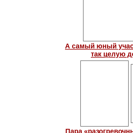
А самый юный учас
так целую д
Пара «разогревочны