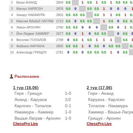
2
Виши АНАНД
2804
0.5
1
0.5
1
0.5
1
0.5
0.5
0.
3
Магнус КАРЛСЕН
2876
0.5
0
0.5
0.5
1
0
0
0
4
Хикару НАКАМУРА
2802
0.5
0.5
0.5
0.5
1
1
0.5
1
0.
5
Максим ВАШЬЕ-ЛАГРАВ
2723
0.5
0
0.5
0.5
1
0.5
0
0.5
0.
6
Левон АРОНЯН
2780
0.5
0.5
0
0
0
0.5
0
1
0.
7
Йон-Людвиг ХАММЕР
2677
0.5
0
1
0
0.5
0.5
0
0.5
8
Веселин ТОПАЛОВ
2798
0
0.5
1
0.5
1
1
1
0.5
9
Фабиано КАРУАНА
2805
0.5
0.5
1
0
0.5
0
0.5
0.5
0.
10
Александр ГРИЩУК
2781
0
0.5
0
0.5
0.5
0.5
1
0
0.5
Расписание
1 тур (16.06)
2 тур (17.06)
Гири - Грищук
1-0
Гири - Ананд
Ананд - Каруана
1/2
Каруана - Карлсен
Карлсен - Топалов
0-1
Топалов - Накамура
Накамура - Хаммер
1-0
Хаммер - Вашье-Лагр
Вашье-Лаграв - Аронян
1-0
Грищук - Аронян
ChessPro Live
ChessPro Live