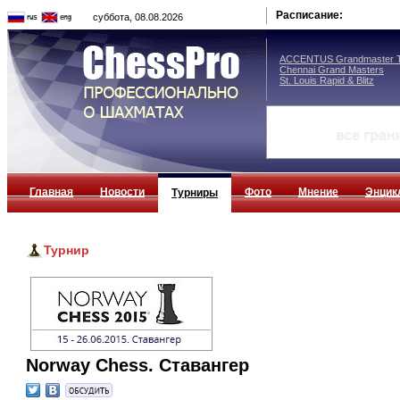
Расписание:
суббота, 08.08.2026
ACCENTUS Grandmaster T
Chennai Grand Masters
St. Louis Rapid & Blitz
Главная
Новости
Фото
Мнение
Энцик
Турниры
Турнир
Norway Chess. Ставангер