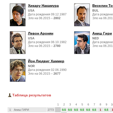
Хикару Накамура
Веселин Т
USA
BUL
Дата рождения 09.12.1987
Дата рождени
Эло на 06.2015 – 
2802
Эло на 06.201
Левон Аронян
Аниш Гири
USA
NED
Дата рождения 06.10.1982
Дата рождени
Эло на 06.2015 – 
2780
Эло на 06.201
Йон Людвиг Хаммер
NOR
Дата рождения 02.06.1990
Эло на 06.2015 – 
2677
Таблица результатов
1
2
3
4
5
6
7
8
9
1
1
Аниш ГИРИ
2773
0.5
0.5
0.5
0.5
0.5
0.5
1
0.5