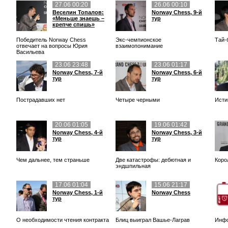
27.06 00:20
26.06 00:10
Веселин Топалов:
Norway Chess, 9-й
«Меньше знаешь –
тур
крепче спишь»
Победитель Norway Chess
Экс-чемпионское
Тай-
отвечает на вопросы Юрия
взаимопонимание
Васильева
23.06 23:48
23.06 01:17
Norway Chess, 7-й
Norway Chess, 6-й
тур
тур
Пострадавших нет
Четыре черными
Исти
20.06 01:05
19.06 01:42
Norway Chess, 4-й
Norway Chess, 3-й
тур
тур
Чем дальнее, тем страньше
Две катастрофы: дебютная и
Коро
эндшпильная
17.06 01:04
15.06 21:17
Norway Chess, 1-й
Norway Chess
тур
О необходимости чтения контракта
Блиц выиграл Вашье-Лаграв
Инфо