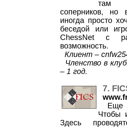
там р
соперников, но
иногда просто хо
беседой или игр
ChessNet с ра
возможность.
Клиент – cnfw25
Членство в клубе
– 1 год.
7. FI
www.f
Еще од
Чтобы 
Здесь проводя