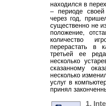
находился в перех
– периоде своей
через год, пришел
существенно не и
положение, отст
количество иг
перерастать в к
третьей ее ред
несколько устаре
сказанному ока
несколько измени
услуг в компьюте
принял законченн
1. In