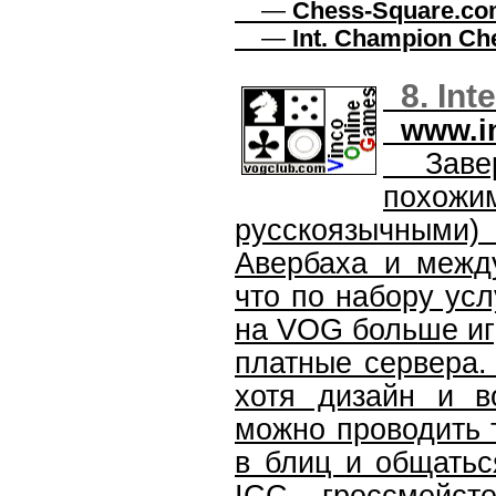
—
Chess-Square.c
—
Int. Champion Ch
8. In
www.i
Заверш
похо
русскоязычным
Авербаха и межд
что по набору усл
на VOG больше игр
платные сервера. 
хотя дизайн и в
можно проводить т
в блиц и общать