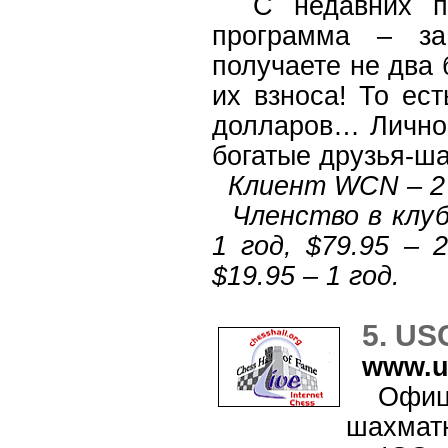
С недавних по
программа – за
получаете не два 
их взноса! То ест
долларов… Лично я
богатые друзья-ша
Клиент WCN – 2
Членство в клубе
1 год, $79.95 – 
$19.95 – 1 год.
5. US
www.u
Официа
шахмат