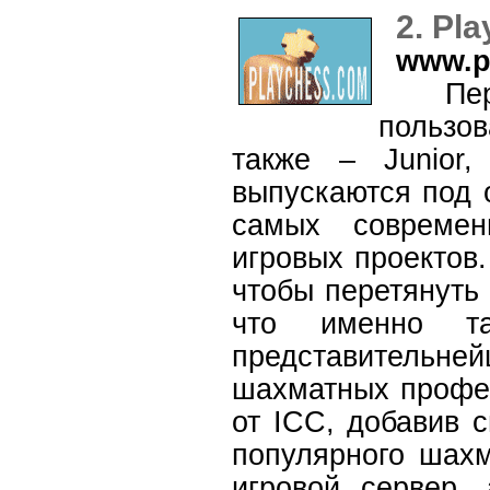
2. Pl
www.p
Перво
пользо
также – Junior,
выпускаются под 
самых современ
игровых проектов.
чтобы перетянуть 
что именно т
представитель
шахматных профес
от ICC, добавив 
популярного шахм
игровой сервер,