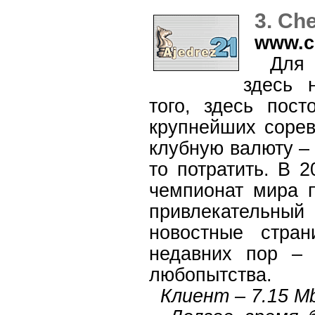
3. Ch
www.c
Для се
здесь 
того, здесь пост
крупнейших сорев
клубную валюту – 
то потратить. В 
чемпионат мира 
привлекательны
новостные стра
недавних пор – 
любопытства.
Клиент – 7.15 M