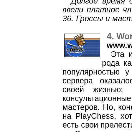
Долгое время б
ввели платное чл
36. Гроссы и маст
4. Wo
www.w
Эта иг
рода ка
популярностью у
сервера оказало
своей жизнью: 
консультационн
мастеров. Но, кон
на PlayChess, хо
есть свои прелест