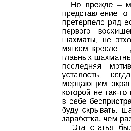
Но прежде – мал
представление о
претерпело ряд е
первого восхищ
шахматы, не отх
мягком кресле – 
главных шахматных
последняя моти
усталость, ког
мерцающим экран
которой не так-то
в себе беспристр
буду скрывать, ш
заработка, чем ра
Эта статья была