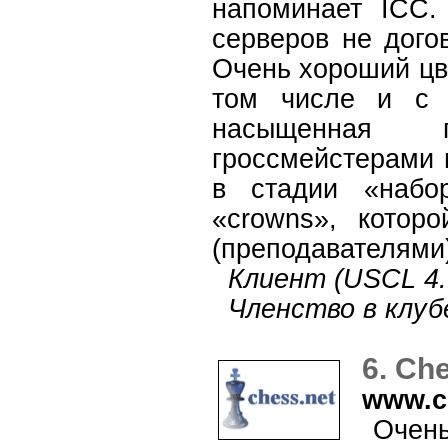
напоминает ICC.
серверов не дого
Очень хороший цв
том числе и с 
насыщенная п
гроссмейстерами 
в стадии «набо
«crowns», котор
(преподавателями)
Клиент (USCL 4.0
Членство в клубе:
6. Ch
www.c
Очень 