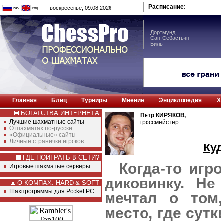
Расписание:
воскресенье, 09.08.2026
Дортмунд
Сан-Себастьян
Биль
Главная
Блиц
Турниры
Мнение
Энциклопедия
Х
БОГАТСТВА ИНТЕРНЕТА
Петр КИРЯКОВ,
Лучшие шахматные сайты
гроссмейстер
О шахматах по-русски...
«Официальные» сайты
Личные странички игроков
Куд
ГДЕ ПОИГРАТЬ В СЕТИ?
Когда-то игр
Игровые шахматые серверы
диковинку. Не
О КОМПАХ: HARD & SOFT
Шахпрограммы для Pocket PC
мечтал о том
место, где сут