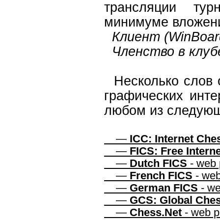
трансляции тур
минимуме вложен
Клиент (WinBoard
Членство в клубе
Несколько слов
графических инте
любом из следующ
—
ICC: Internet Che
—
FICS: Free Intern
—
Dutch FICS
-
web 
—
French FICS
-
web
—
German FICS
-
we
—
GCS: Global Ches
—
Chess.Net
-
web p