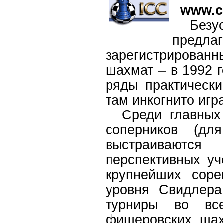
www.c
Безусл
предл
зарегистрированны
шахмат – в 1992 г
ряды практическ
там инкогнито иг
Среди главных п
соперников (дл
выстраиваютс
перспективных уч
крупнейших соре
уровня Свидлера
турниры во вс
фишеровских шах