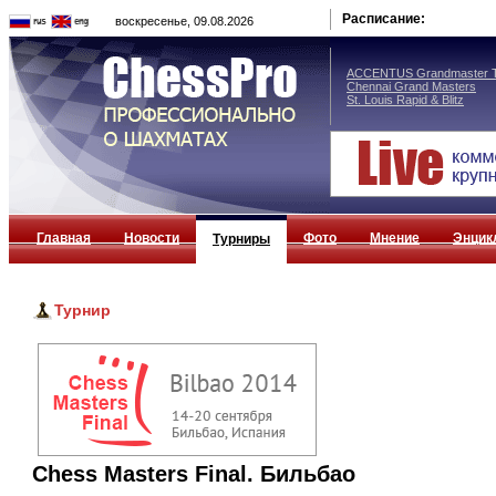
Расписание:
воскресенье, 09.08.2026
ACCENTUS Grandmaster T
Chennai Grand Masters
St. Louis Rapid & Blitz
Главная
Новости
Фото
Мнение
Энцик
Турниры
Турнир
Chess Masters Final. Бильбао