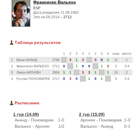
Франсиско Вальехо
ESP
Дата рождения 21.08.1982
Эло на 09.2014 – 
2712
Таблица результатов
1
2
3
4
1
2
3
4
очки
место
1
Виши АНАНД
2785
3
1
3
3
0
1
11
1
2
Франсиско ВАЛЬЕХО
2712
0
1
0
0
1
3
5
3-4
3
Левон АРОНЯН
2804
1
1
3
3
1
1
10
2
4
Руслан ПОНОМАРЕВ
2717
0
3
0
1
0
1
5
3-4
Расписание
1 тур (14.09)
2 тур (15.09)
Ананд - Пономарев
1-0
Аронян - Пономарев
1-0
Вальехо - Аронян
1/2
Вальехо - Ананд
0-1