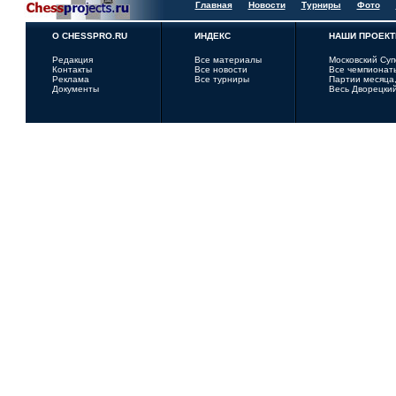
Главная
Новости
Турниры
Фото
О CHESSPRO.RU
ИНДЕКС
НАШИ ПРОЕК
Редакция
Все материалы
Московский Су
Контакты
Все новости
Все чемпионат
Реклама
Все турниры
Партии месяца,
Документы
Весь Дворецки