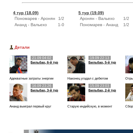
4 тур (18.09)
5 тур (19.09)
Пономарев - Аронян
1/2
Аронян - Вальехо
1/2
Ананд - Вальехо
1-0
Пономарев - Ананд
1/2
Детали
21.09 04:02
19.09 22:13
Бильбао, 6-й тур
Бильбао, 5-й тур
Адекватные затраты энергии
Наконец угадал с дебютом
Отры
16.09 23:26
15.09 23:03
Бильбао, 3-й тур
Бильбао, 2-й тур
Ананд выиграл первый круг
Старую индийскую, в момент
Сбор