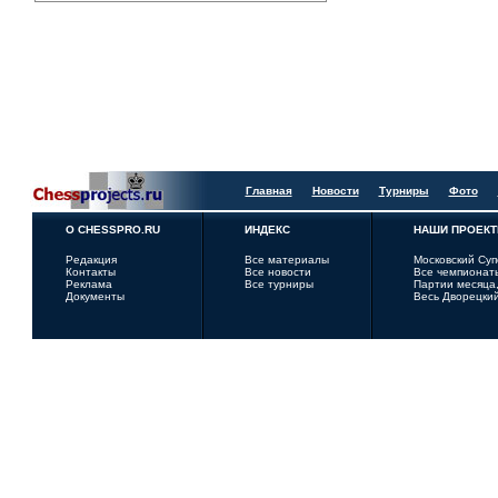
Главная
Новости
Турниры
Фото
О CHESSPRO.RU
ИНДЕКС
НАШИ ПРОЕК
Редакция
Все материалы
Московский Су
Контакты
Все новости
Все чемпионат
Реклама
Все турниры
Партии месяца,
Документы
Весь Дворецки