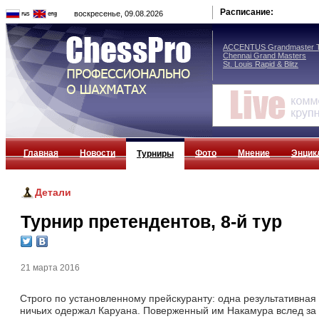
Расписание:
воскресенье, 09.08.2026
ACCENTUS Grandmaster T
Chennai Grand Masters
St. Louis Rapid & Blitz
Главная
Новости
Фото
Мнение
Энцик
Турниры
Детали
Турнир претендентов, 8-й тур
21 марта 2016
Строго по установленному прейскуранту: одна результативная 
ничьих одержал Каруана. Поверженный им Накамура вслед за