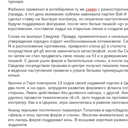
турнира.
Фабиано применил в антиберлине ту же 
схему
с разносторонни
(правда, в тот день внимание публики завоевала партия Вэй И
сделал ставку на быструю контригру, но пешечное наступлени
будучи поддержано фигурами, после чего белые пешкой «g» 
королевском, поставили ладьи на открытые линии и создали 
Снова не выиграл Свидлер. Правда, применительно к начально
утверждение изрядно отдает необоснованным оптимизмом. Серг
f4 в расположение противника, превратил слона g2 в статиста.
посредством g4-g5 могла закончиться катастрофой, если бы Се
он затем не стал продвигать свою пешку на h3 и в довершение
пешкой. С доски ушли ферзи и белопольные слоны, а после о
Свидлер посредством прорыва в центре получил лишнюю пешку
в ведении наступления привели к утрате белыми преимуществ
ничью.
Аронян и Гири повторили 13 ходов своей недавней партии в Цю
два поля, а на одно, затрудняя развитие ферзевого фланга со
стороны, Левон действовал без должного напора, с другой, А
удалось провести тематическое с6-с5, зато подрыв на против
контригру. Как и в Цюрихе, игра закончилась в равном оконча
Ананд черными постепенно переиграл Топалова в карлсбадско
«ферзь и конь против ферзя и слона». Веселин внимательно з
его лагерь ферзя поддержал конь. В концовке короткая разме
эндшпиле.