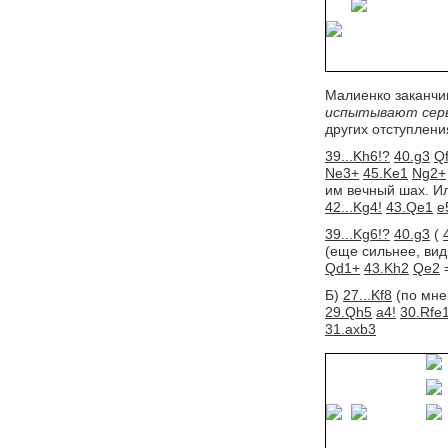
Малиенко заканчи
испытывают серь
других отступлен
39...Kh6!?
40.g3
Q
Ne3+
45.Ke1
Ng2+
им вечный шах. И
42...Kg4!
43.Qe1
e
39...Kg6!?
40.g3
( 
(еще сильнее, ви
Qd1+
43.Kh2
Qe2
=
Б)
27...Kf8
(по мне
29.Qh5
a4!
30.Rfe
31.axb3