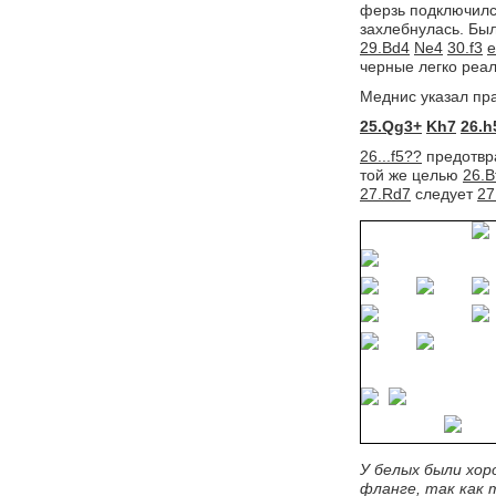
ферзь подключился
захлебнулась. Бы
29.Bd4
Ne4
30.f3
e
черные легко реа
Меднис указал пра
25.Qg3+
Kh7
26.h
26...f5??
предотвра
той же целью
26.B
27.Rd7
следует 
27
У белых были хор
фланге, так как 