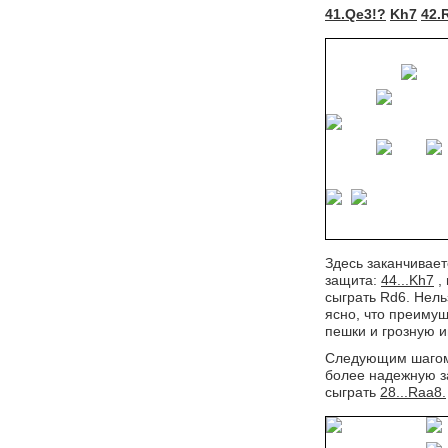
41.Qe3!?
Kh7
42.
Здесь заканчивае
защита:
44...Kh7
, 
сыграть Rd6. Нель
ясно, что преимущ
пешки и грозную и
Следующим шагом 
более надежную з
сыграть 
28...Raa8.