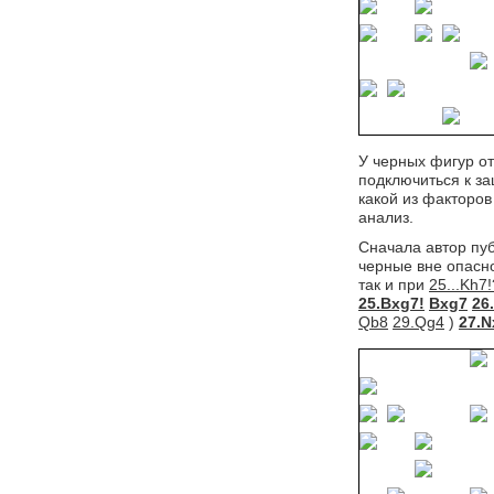
У черных фигур от
подключиться к за
какой из факторов
анализ.
Сначала автор пу
черные вне опасн
так и при
25...Kh7!
25.Bxg7!
Bxg7
26
Qb8
29.Qg4
) 
27.N