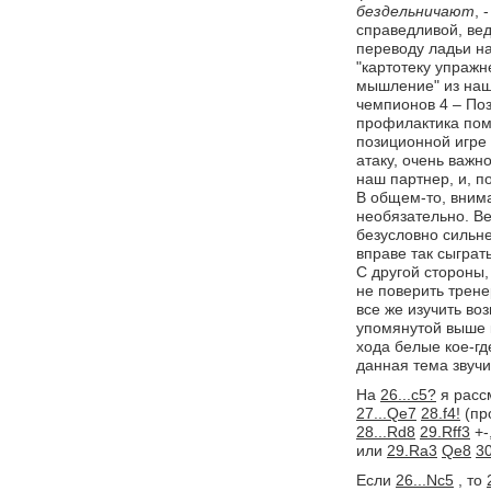
бездельничают
, 
справедливой, вед
переводу ладьи на
"картотеку упражн
мышление" из наш
чемпионов 4 – Поз
профилактика помо
позиционной игре 
атаку, очень важн
наш партнер, и, п
В общем-то, вним
необязательно. Ве
безусловно сильне
вправе так сыграт
С другой стороны,
не поверить трене
все же изучить во
упомянутой выше к
хода белые кое-г
данная тема звуч
На
26...c5?
я расс
27...Qe7
28.f4!
(пр
28...Rd8
29.Rff3
+-
или 
29.Ra3
Qe8
30
Если
26...Nc5
, то 