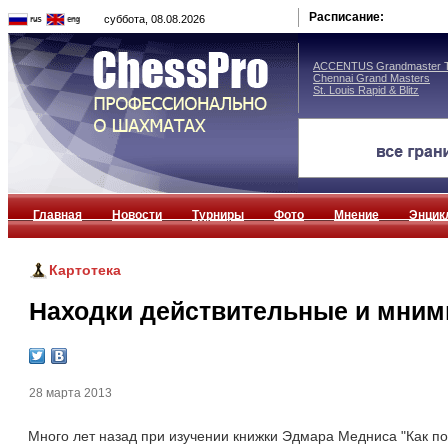
Расписание:
суббота, 08.08.2026
ACCENTUS Grandmaster T
Chennai Grand Masters
St. Louis Rapid & Blitz
Главная
Новости
Турниры
Фото
Мнение
Энцик
Картотека
Находки действительные и мни
28 марта 2013
Много лет назад при изучении книжки Эдмара Медниса "Как п