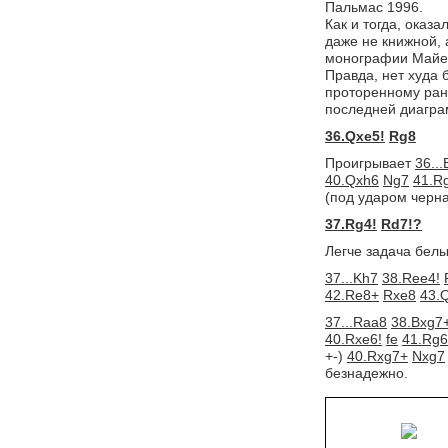
Пальмас 1996.
Как и тогда, оказа
даже не книжной, 
монографии Майер
Правда, нет худа 
проторенному ране
последней диагра
36.Qxe5!
Rg8
Проигрывает
36...
40.Qxh6
Ng7
41.R
(под ударом черна
37.Rg4!
Rd7!?
Легче задача белы
37...Kh7
38.Ree4!
42.Re8+
Rxe8
43.
37...Raa8
38.Bxg7
40.Rxe6!
fe
41.Rg6
+-) 
40.Rxg7+
Nxg7
безнадежно.