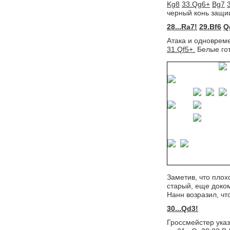
Kg8
33.Qg6+
Bg7
черный конь защи
28...Ra7!
29.Bf6
Q
Атака и одноврем
31.Qf5+.
Белые гото
Заметив, что пло
старый, еще доко
Нанн возразил, ч
30...Qd3!
Гроссмейстер указ