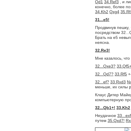
Qd1
34.Ref3
, и ли
конечно, более п
34.Kh2
Qxg4
35.Rf
31...e5!
Продвинув пешку, 
посредством 32...
Брать на e5 невы
неясна. 
32.Re3!
Мне казалось, что
32...Qxe3?
33.Qf5
32...Qd7?
33.Rf5
+-
32...ef?
33.Rxd3
N
меньше, их силы 
Клаус Дитер Майе
компьютерную про
32...Qb1+!
33.Kh2
Неудачное
33...ex
путем
35.Qxd7!
Rx