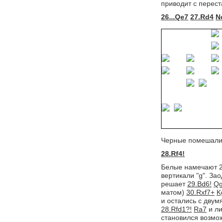
приводит с перест
26...Qe7
27.Rd4
N
Черные помешали 
28.Rf4!
Белые намечают 29
вертикали "g". За
решает
29.Bd6!
Q
матом)
30.Rxf7+
K
и остались с дву
28.Rfd1?!
Ra7
и ли
становился возмо