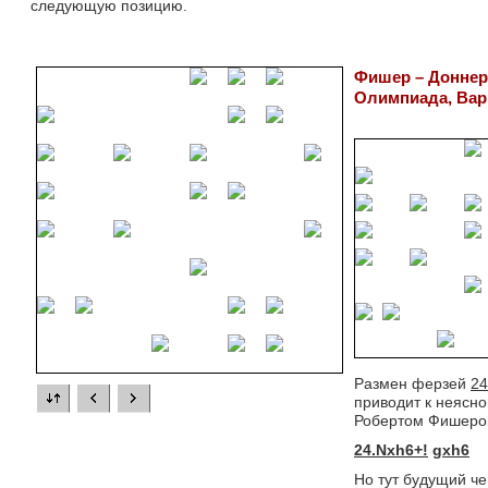
следующую позицию.
Фишер – Доннер
Олимпиада, Вар
Размен ферзей
24
приводит к неясн
Робертом Фишером
24.Nxh6+!
gxh6
Но тут будущий ч