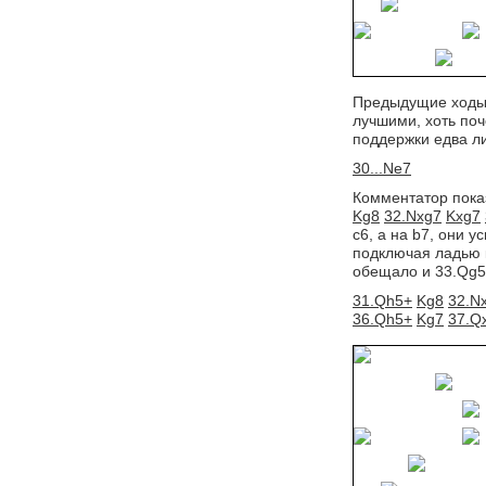
Предыдущие ходы 
лучшими, хоть поч
поддержки едва л
30...Ne7
Комментатор пока
Kg8
32.Nxg7
Kxg7
c6, а на b7, они 
подключая ладью 
обещало и 33.Qg5+
31.Qh5+
Kg8
32.N
36.Qh5+
Kg7
37.Q