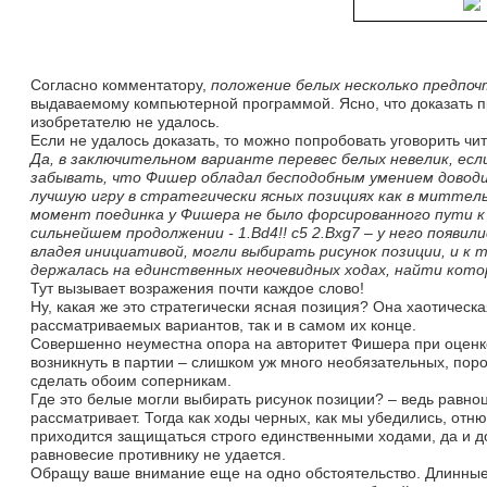
Согласно комментатору, 
положение белых несколько предпо
выдаваемому компьютерной программой. Ясно, что доказать 
изобретателю не удалось.
Если не удалось доказать, то можно попробовать уговорить чи
Да, в заключительном варианте перевес белых невелик, если
забывать, что Фишер обладал бесподобным умением доводи
лучшую игру в стратегически ясных позициях как в миттель
момент поединка у Фишера не было форсированного пути к 
сильнейшем продолжении - 1.Bd4!! c5 2.Bxg7 – у него появил
владея инициативой, могли выбирать рисунок позиции, и к 
держалась на единственных неочевидных ходах, найти котор
Тут вызывает возражения почти каждое слово!
Ну, какая же это стратегически ясная позиция? Она хаотическ
рассматриваемых вариантов, так и в самом их конце.
Совершенно неуместна опора на авторитет Фишера при оценке
возникнуть в партии – слишком уж много необязательных, пор
сделать обоим соперникам.
Где это белые могли выбирать рисунок позиции? – ведь равно
рассматривает. Тогда как ходы черных, как мы убедились, отню
приходится защищаться строго единственными ходами, да и д
равновесие противнику не удается.
Обращу ваше внимание еще на одно обстоятельство. Длинные