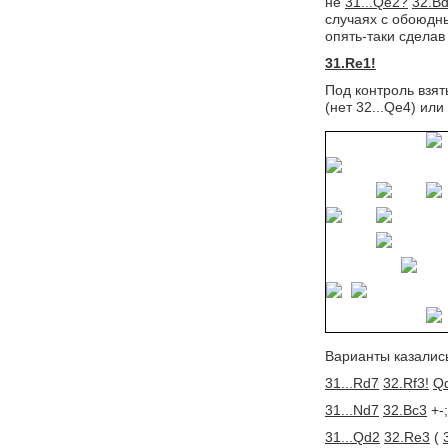
не
31...Qe2?
32.B
случаях с обоюдны
опять-таки сделав
31.Re1!
Под контроль взят
(нет 32...Qe4) или
Варианты казалис
31...Rd7
32.Rf3!
Q
31...Nd7
32.Bc3
+-; 
31...Qd2
32.Re3
( 