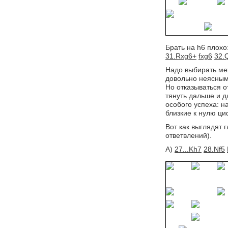
Брать на h6 плохо
31.Rxg6+
fxg6
32.
Надо выбирать м
довольно неясным
Но отказываться о
тянуть дальше и 
особого успеха: н
близкие к нулю ц
Вот как выглядят 
ответвлений).
А)
27...Kh7
28.Nf5