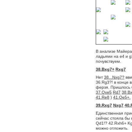
В анализе Майера
ладьями на e4 и g
почувствуем.
38.Bxg7+
Rxg7
Нет
38...Nxg7?
вви
36.Rg3?! в конце 
ферзя. Пришлось 
37.Qxe5
Rd7
38.B
41.Re8
) 
41.Qe5+.
39.Rxg7
Nxg7
40.
Единственная при
сейчас стояла бы 
Qd1!? 42.Rxh6+ Kg
можно отложить.