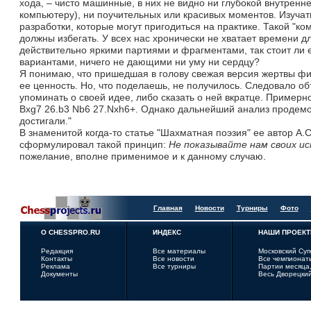
хода, – чисто машинные, в них не видно ни глубокой внутренне
компьютеру), ни поучительных или красивых моментов. Изучат
разработки, которые могут пригодиться на практике. Такой "ко
должны избегать. У всех нас хронически не хватает времени д
действительно яркими партиями и фрагментами, так стоит ли 
вариантами, ничего не дающими ни уму ни сердцу?
Я понимаю, что пришедшая в голову свежая версия жертвы фиг
ее ценность. Но, что поделаешь, не получилось. Следовало об
упоминать о своей идее, либо сказать о ней вкратце. Примерно
Bxg7 26.b3 Nb6 27.Nxh6+. Однако дальнейший анализ продем
достигали."
В знаменитой когда-то статье "Шахматная поэзия" ее автор А.С
сформулировал такой принцип:
Не показывайте нам своих ис
пожелание, вполне применимое и к данному случаю.
Главная
Новости
Турниры
Фото
О CHESSPRO.RU
ИНДЕКС
НАШИ ПРОЕК
Редакция
Все материалы
Московский Су
Контакты
Все новости
Все чемпионат
Реклама
Все турниры
Партии месяца,
Документы
Весь Дворецки