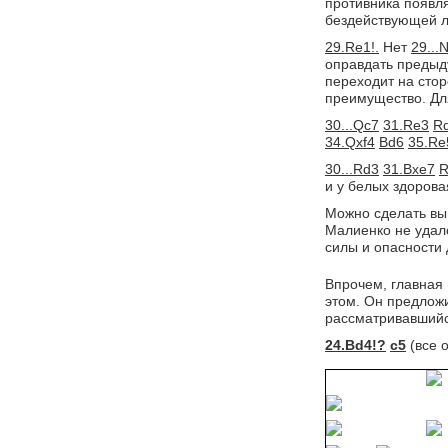
противника появл
бездействующей л
29.Re1!.
Нет 
29...
оправдать предыд
переходит на стор
преимущество. Дл
30...Qc7
31.Re3
R
34.Qxf4
Bd6
35.Re
30...Rd3
31.Bxe7
R
и у белых здоров
Можно сделать выв
Малиенко не удал
силы и опасности 
Впрочем, главная
этом. Он предложи
рассматривавшийс
24.Bd4!?
c5
(все 