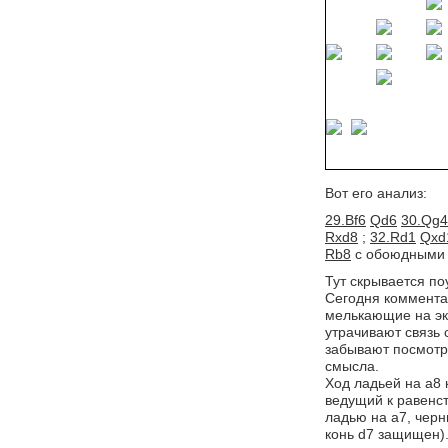
Вот его анализ:
29.Bf6
Qd6
30.Qg4
Rxd8
; 
32.Rd1
Qxd
Rb8
с обоюдными 
Тут скрывается по
Сегодня коммента
мелькающие на эк
утрачивают связь 
забывают посмотре
смысла.
Ход ладьей на a8 
ведущий к равенст
ладью на a7, черн
конь d7 защищен).