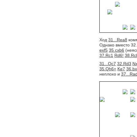
Ход
31...Rea8
комм
Однако вместо 32
exf5
35.cxb6
(неяс
37.Rc1
Rd6!
38.Rc
31...Qc7
32.Rd3
Nx
35.Qh6+
Ke7
36.b
неплохо и
37...Ra