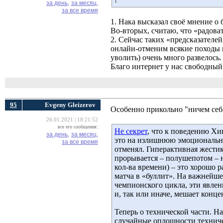
за день,
за месяц,
за все время
1. Нака высказал своё мнение о
Во-вторых, считаю, что «радова
2. Сейчас таких «предсказателей
онлайн-отменим всякие походы п
уволить) очень много развелось.
Благо интернет у нас свободный
95
Evgeny Gleizerov
Особенно прикольно "ничем себ
26.01.2021 | 18:21:52
все его сообщения:
Не секрет
, что к поведению Хи
за день,
за месяц,
это на излишнюю эмоционально
за все время
отменял. Гиперактивная жестик
прорывается – полушепотом – н
кол-ва времени) – это хорошо р
матча в «буллит». На важнейше
чемпионского цикла, эти явле
и, так или иначе, мешает конце
Теперь о технической части. На
случайные оплошности техничес