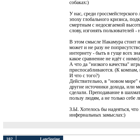
собаках:)
У нас, среди гроссмейстерского л
эпоху глобального кризиса, под
смертным с недосягаемой высоты
слову, изгонять пользователей 
В этом смысле Накамура стоит 
может и не разу не поприсутств
интернету - быть в гуще всех зн
какое сравнение не идёт с ними)
А что да "низкого качества" игр
приспосабливаются. (К компам, 
И что с того?)
Действительно, в "новом мире" 
другие источники дохода, или 
сделали. Преподавание в шахмат
пользу людям, а не только себе 
З.Ы. Хотелось бы надеяться, чт
инфернальных замыслах:)
102
LateSpring