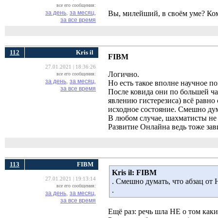
все его сообщения:
за день,
за месяц,
Вы, милейший, в своём уме? Ком
за все время
112
Kris il
FIBM
27.01.2021 | 18:36:26
Логично.
все его сообщения:
за день,
за месяц,
Но есть такое вполне научное п
за все время
После ковида они по большей ча
явлению гистерезиса) всё равно
исходное состояние. Смешно дум
В любом случае, шахматисты н
Развитие Онлайна ведь тоже зави
113
FIBM
Kris il:
FIBM
27.01.2021 | 19:13:14
. Смешно думать, что абзац о
все его сообщения:
.
за день,
за месяц,
за все время
Ещё раз: речь шла НЕ о том как