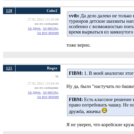
120
Cube2
vvtb:
Да дело далеко не только
27.01.2021 | 21:45:08
турниров детские шахматы напр
все его сообщения:
особенно с возможностью поехат
за день,
за месяц,
время вырваться из замкнутого
за все время
тоже верно.
121
Roger
FIBM:
1. В моей аналогии этог
M.
27.01.2021 | 23:04:44
Ну да, было "настучать по башке
все его сообщения:
за день,
за месяц,
за все время
FIBM:
Есть классное решение 
право потребовать чашку. Не п
дружба, жвачка
Я не уверен, что корейские круж