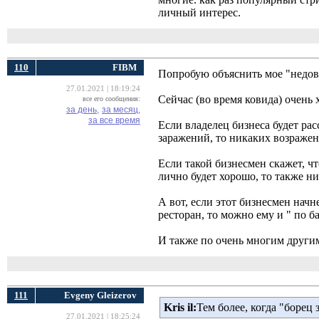
личный интерес.
110
FIBM
Попробую объяснить мое "недов
27.01.2021 | 18:19:24
Сейчас (во время ковида) очень
все его сообщения:
за день,
за месяц,
за все время
Если владелец бизнеса будет ра
заражений, то никаких возражен
Если такой бизнесмен скажет, чт
лично будет хорошо, то также н
А вот, если этот бизнесмен начн
ресторан, то можно ему и " по б
И также по очень многим другим
111
Evgeny Gleizerov
Kris il:
Тем более, когда "борец 
27.01.2021 | 18:25:24