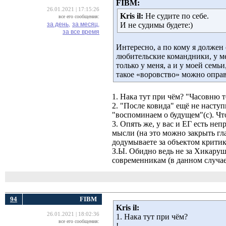
FIBM:
26.01.2021 | 17:15:26
Kris il:
Не судите по себе. 
все его сообщения:
за день,
за месяц,
И не судимы будете:)
за все время
Интересно, а по кому я должен
любительские командники, у м
только у меня, а и у моей семь
такое «воровство» можно оправ
1. Нака тут при чём? "Часовню т
2. "После ковида" ещё не насту
"воспоминаем о будущем"(с). Чт
3. Опять же, у вас и ЕГ есть не
мысли (на это можно закрыть гла
додумываете за объектом критик
З.Ы. Обидно ведь не за Хикаруш
современникам (в данном случае
94
FIBM
Kris il:
26.01.2021 | 18:02:36
1. Нака тут при чём?
все его сообщения:
!