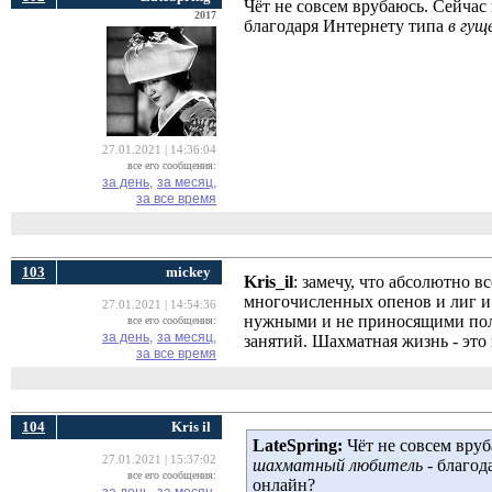
Чёт не совсем врубаюсь. Сейчас 
2017
благодаря Интернету типа
в гущ
27.01.2021 | 14:36:04
все его сообщения:
за день,
за месяц,
за все время
103
mickey
Kris_il
: замечу, что абсолютно в
многочисленных опенов и лиг и 
27.01.2021 | 14:54:36
нужными и не приносящими поль
все его сообщения:
за день,
за месяц,
занятий. Шахматная жизнь - это
за все время
104
Kris il
LateSpring:
Чёт не совсем вруб
27.01.2021 | 15:37:02
шахматный любитель
- благод
все его сообщения:
онлайн?