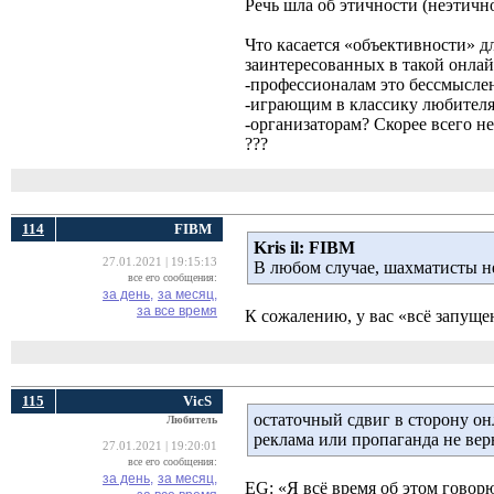
Речь шла об этичности (неэтичн
Что касается «объективности» д
заинтересованных в такой онлай
-профессионалам это бессмыслен
-играющим в классику любителям
-организаторам? Скорее всего не
???
114
FIBM
Kris il:
FIBM
27.01.2021 | 19:15:13
В любом случае, шахматисты н
все его сообщения:
за день,
за месяц,
за все время
К сожалению, у вас «всё запущен
115
VicS
остаточный сдвиг в сторону он
Любитель
реклама или пропаганда не вер
27.01.2021 | 19:20:01
все его сообщения:
за день,
за месяц,
EG: «Я всё время об этом говорю