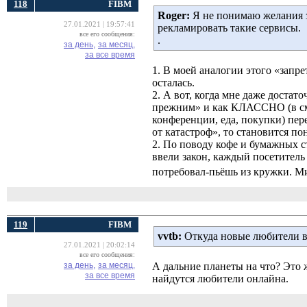
118
FIBM
Roger:
Я не понимаю желания з
27.01.2021 | 19:57:41
рекламировать такие сервисы.
все его сообщения:
.
за день,
за месяц,
за все время
1. В моей аналогии этого «запре
осталась.
2. А вот, когда мне даже достат
прежним» и как КЛАССНО (в смяг
конференции, еда, покупки) пер
от катастроф», то становится по
2. По поводу кофе и бумажных 
ввели закон, каждый посетитель
потребовал-пьёшь из кружки. М
119
FIBM
vvtb:
Откуда новые любители в
27.01.2021 | 20:02:14
все его сообщения:
за день,
за месяц,
А дальние планеты на что? Это 
за все время
найдутся любители онлайна.