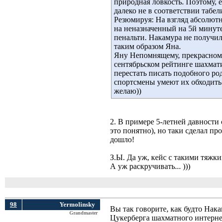
природная ловкость. Поэтому, 
далеко не в соответствии табел
Резюмируя: На взгляд абсолютн
на неназначенный на 5й минуте
пенальти. Накамура не получил 
таким образом Яна.
Яну Непомнящему, прекрасному
сентябрьском рейтинге шахмати
перестать писать подобного ро
спортсмены умеют их обходить
желаю))
2. В примере 5-летней давности
это понятно), но таки сделал п
дошло!
З.Ы. Да уж, кейс с такими тяж
А уж раскручивать... )))
98
Yermolinsky
Вы так говорите, как будто Накам
Grandmaster
Цукерберга шахматного интернет