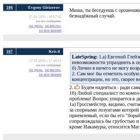
106
Evgeny Gleizerov
Миша, ты беседуешь с
органчик
безнадёжный случай.
27.01.2021 | 16:17:42
все его сообщения:
за день,
за месяц,
за все время
107
Kris il
LateSpring:
1.а) Евгений Глейз
27.01.2021 | 17:49:15
невозможности упразднить в о
все его сообщения:
б) Лично я ничего не могу возр
за день,
за месяц,
2. Сам мог бы отметить особую
за все время
концентрации, но это, скорее 
2. 
Будем надеяться - ради сам
1б) Любой специалист по компо
проблема! Вопрос упирается в де
1а) Гроссмейстер, видимо, счита
за спорными лозунгами которой 
приемлемый, если бы его "борьб
сопровождалась бы грубостью и
кроме Накамуры, относится Магн