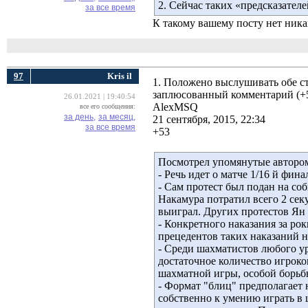
2. Сейчас таких «предсказателе
за все время
К такому вашему посту нет никак
97
Kris il
1. Положено выслушивать обе с
заплюсованный комментарий (+5
26.01.2021 | 19:40:54
AlexMSQ
все его сообщения:
за день,
за месяц,
21 сентября, 2015, 22:34
за все время
+53
Посмотрел упомянутые авторо
- Речь идет о матче 1/16 й фина
- Сам протест был подан на со
Накамура потратил всего 2 сек
выиграл. Других протестов Ян 
- Конкретного наказания за ро
прецедентов таких наказаний н
- Среди шахматистов любого ур
достаточное количество игроков
шахматной игры, особой борьбы
- Формат "блиц" предполагает
собственно к умению играть в 