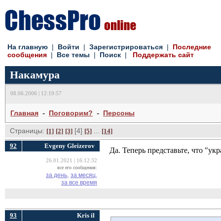
На главную
| 
Войти
| 
Зарегистрироваться
| 
Последние
сообщения
| 
Все темы
| 
Поиск
| 
Поддержать сайт
Накамура
08.06.2006 | 12:19:57
- 
- 
Главная
Поговорим?
Персоны
Страницы:
[4] 
... 
[1]
[2]
[3]
[5]
[14]
92
Evgeny Gleizerov
Да. Теперь представьте, что "укр
26.01.2021 | 16:12:32
все его сообщения:
за день,
за месяц,
за все время
93
Kris il