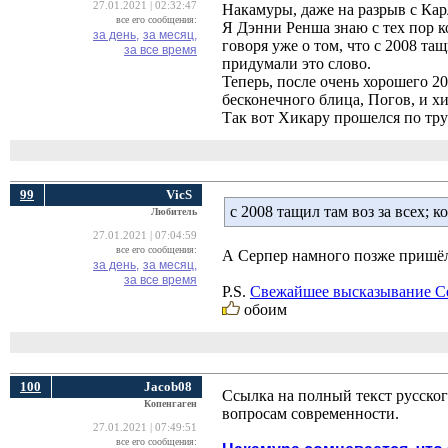
27.01.2021 | 02:32:47
Накамуры, даже на разрыв с Ка
все его сообщения:
Я Дэнни Ренша знаю с тех пор ко
за день,
за месяц,
говоря уже о том, что с 2008 тащ
за все время
придумали это слово.
Теперь, после очень хорошего 20
бесконечного блица, Погов, и 
Так вот Хикару прошелся по тру
99
VicS
с 2008 тащил там воз за всех; 
Любитель
27.01.2021 | 07:04:59
все его сообщения:
А Серпер намного позже пришё
за день,
за месяц,
за все время
P.S.
Свежайшее высказывание Се
обоим
100
Jacob08
Ссылка на полный текст русско
Копенгаген
вопросам современности.
27.01.2021 | 07:49:51
все его сообщения: