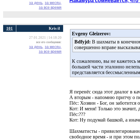
Накамура сомневается, что 
за день,
за месяц,
за все время
101
Kris il
Evgeny Gleizerov:
27.01.2021 | 14:18:20
Bdfyjd:
В шахматы в конечном
все его сообщения:
за день,
за месяц,
совершенно вправе высказыва
за все время
К сожалению, вы не кажетесь м
большей части эталонно нелеп
представляется бессмысленным
Я перенёс сюда этот диалог в ка
А вторым - напомню притчу о пс
Пёс: Хозяин - Бог, он заботится о
Кот: И меня! Только это значит, д
Пёс:???
Кот: Ну подумай башкой, а иначе
Шахматисты - привилегированная 
свободное время - и при этом по