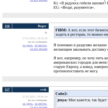
за все время
Ki: «Я радуюсь гибели шахмат? 
EG: «Везде, разумеется».
116
Roger
FIBM:
А вот, если этот бизнесм
M.
ходить в ресторан, то можно ем
27.01.2021 | 19:22:19
все его сообщения:
Я понимаю и разделяю желание 
за день,
за месяц,
желающим заказывать доставку е
за все время
Я вот, например, не хочу пить 
американских городов для меня 
старую Европу, а ковид, наверно
противопоставить не могу.
117
vvtb
Cube2:
27.01.2021 | 19:41:14
jenya:
Мне кажется, так будет ч
все его сообщения:
за день,
за месяц,
за все время