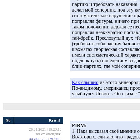
партию и требовать наказания –
делал мой соперник, под эту ка
систематическое нарушение пра
поправлял фигуры, ничего при э
таком положении держал ее нес
поправлял неаккуратно постав
тай-брейк. Пресловутый дух «f
(требовать соблюдения базовог
шахматах творческая составляю
имели систематический характ
подчеркнуть) поведением за до
блиц-партиях, где мой соперн
Как слышно
из этого видеороли
По-видимому, американец проси
улыбнулся Левон. - Он сказал: "
96
Kris il
FIBM:
26.01.2021 | 19:23:16
1. Нака высказал своё мнение 
все его сообщения:
Во-вторых, считаю, что «радов
за день,
за месяц,