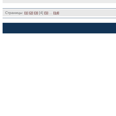
Страницы:
[4] 
... 
[1]
[2]
[3]
[5]
[14]