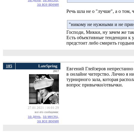
за день,
за месяц,
за все время
Речь шла не о "лучше", а о том, ч
"никому не нужными и не при
Господи, Микки, ну зачем же так
Есть объективные тенденции к 
предстоит либо смирить гордыню
105
LateSpring
Евгений Глейзеров непрестанно 
2017
в онлайне читерство. Лично я н
турнирного зала, которая распол
вопрос привычки/отвычки.
27.01.2021 | 16:01:29
все его сообщения:
за день,
за месяц,
за все время