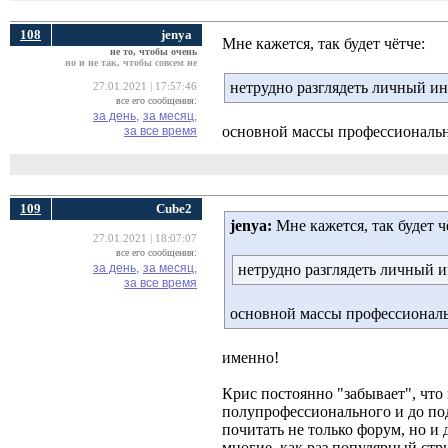
108
jenya
Мне кажется, так будет чётче:
не то, чтобы очень
но и не так, чтобы совсем не
нетрудно разглядеть личный ин
27.01.2021 | 17:57:46
все его сообщения:
за день,
за месяц,
основной массы профессиональ
за все время
109
Cube2
jenya:
Мне кажется, так будет чё
27.01.2021 | 18:07:07
все его сообщения:
за день,
за месяц,
нетрудно разглядеть личный и
за все время
основной массы профессионал
именно!
Крис постоянно "забывает", что
полупрофессионального и до подэ
почитать не только форум, но и 
многие. как раз популярный ст