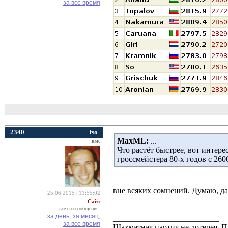
за все время
2340
fso
MaxML:
... 
кмс
Что растёт быстрее, вот интер
гроссмейстера 80-х годов с 260
вне всяких сомнений. Думаю, да
25.06.2015 | 11:55:02
Сайт
все его сообщения:
за день,
за месяц,
__________________________
за все время
Шахматная партия не лотерея.