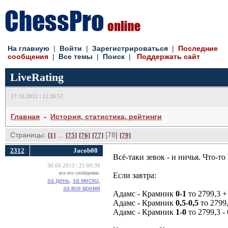
На главную
| 
Войти
| 
Зарегистрироваться
| 
Последние
сообщения
| 
Все темы
| 
Поиск
| 
Поддержать сайт
LiveRating
17.10.2012 | 12:36:57
- 
Главная
История, статистика, рейтинги
Страницы:
... 
[78] 
[1]
[75]
[76]
[77]
[79]
2312
Jacob08
Всё-таки зевок - и ничья. Что-то
30.04.2013 | 21:00:39
все его сообщения:
Если завтра:
за день,
за месяц,
за все время
Адамс - Крамник
0-1
то 2799,3 + 
Адамс - Крамник
0,5-0,5
то 2799,
Адамс - Крамник
1-0
то 2799,3 - 