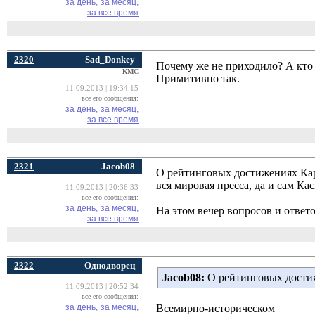
за день,
за месяц,
за все время
2320
Sad_Donkey
Почему же не приходило? А кто 
КМС
Примитивно так.
11.09.2013 | 19:34:15
все его сообщения:
за день,
за месяц,
за все время
2321
Jacob08
О рейтинговых достижениях Карл
вся мировая пресса, да и сам Ка
11.09.2013 | 20:36:33
все его сообщения:
за день,
за месяц,
На этом вечер вопросов и ответ
за все время
2322
Однодворец
Jacob08:
О рейтинговых достиж
11.09.2013 | 20:52:34
все его сообщения:
за день,
за месяц,
Всемирно-историческом