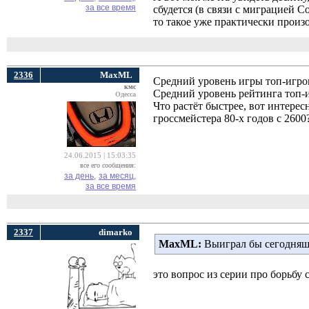
за все время
сбудется (в связи с миграцией 
то такое уже практически произ
2336
MaxML
Средний уровень игры топ-игрок
кмс
Средний уровень рейтинга топ-и
Одесса
Что растёт быстрее, вот интере
гроссмейстера 80-х годов с 2600
24.06.2015 | 15:03:35
все его сообщения:
за день,
за месяц,
за все время
2337
dimarko
MaxML:
Выиграл бы сегодняшни
это вопрос из серии про борьбу 