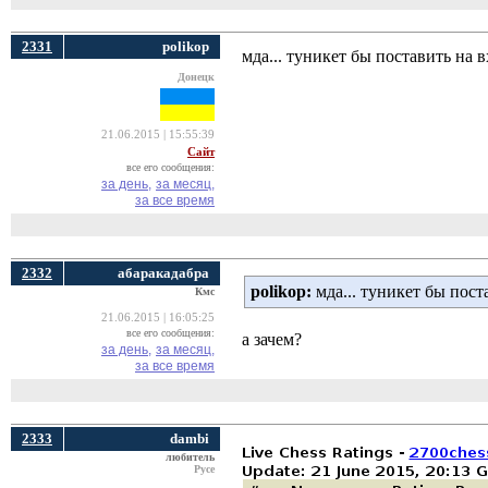
2331
polikop
мда... туникет бы поставить на вх
Донецк
21.06.2015 | 15:55:39
Сайт
все его сообщения:
за день,
за месяц,
за все время
2332
абаракадабра
polikop:
мда... туникет бы поста
Кмс
21.06.2015 | 16:05:25
все его сообщения:
а зачем?
за день,
за месяц,
за все время
2333
dambi
любитель
Русе