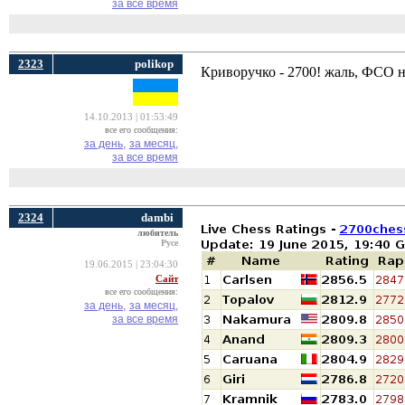
за все время
2323
polikop
Криворучко - 2700! жаль, ФСО н
14.10.2013 | 01:53:49
все его сообщения:
за день,
за месяц,
за все время
2324
dambi
любитель
Русе
19.06.2015 | 23:04:30
Сайт
все его сообщения:
за день,
за месяц,
за все время