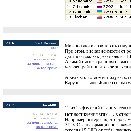
2316
Sad_Donkey
Можно как-то сравнивать силу 
КМС
При этом, вне зависимости от ре
11.09.2013 | 17:58:48
судить о том, как развиваются 
все его сообщения:
А какой смысл сравнивать высш
за день,
за месяц,
устроен рейтинг и какое значен
за все время
А ведь кто-то может подумать, 
Каруана... выше Фишера в шахм
2317
Jacob08
11 из 13 фамилий в занимательн
Вот достижения зтих 11, в отн
11.09.2013 | 18:51:31
все его сообщения:
Например интересно, что до сам
за день,
за месяц,
77 ЭЛО - информация не какая-т
за все время
сегодня 15 ЭЛО от себя "лучшег