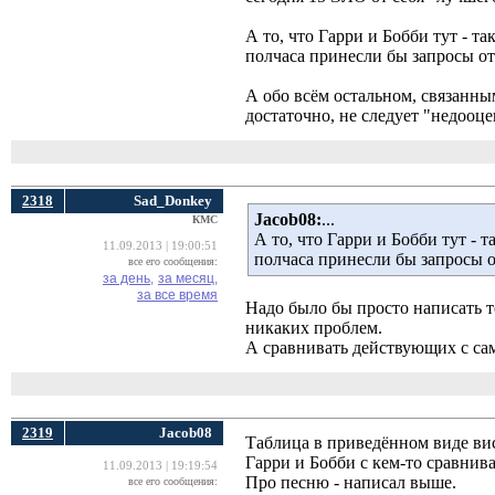
А то, что Гарри и Бобби тут - т
полчаса принесли бы запросы от 
А обо всём остальном, связанн
достаточно, не следует "недооц
2318
Sad_Donkey
Jacob08:
...
КМС
А то, что Гарри и Бобби тут - 
11.09.2013 | 19:00:51
полчаса принесли бы запросы от
все его сообщения:
за день,
за месяц,
за все время
Надо было бы просто написать т
никаких проблем.
А сравнивать действующих с сам
2319
Jacob08
Таблица в приведённом виде виси
Гарри и Бобби с кем-то сравнив
11.09.2013 | 19:19:54
Про песню - написал выше.
все его сообщения: