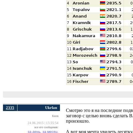
2335
Ukrfan
Смотрю это я на последние подв
заговор с целью вновь сделать 
Киев
произошло.
24.06.2015 | 13:55:54
все его сообщения:
А вот моя мечта увидеть десятку
за день,
за месяц,