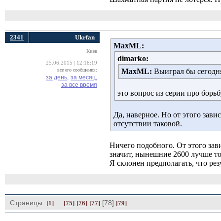
2341
Ukrfan
MaxML:
Киев
dimarko:
25.06.2015 | 12:18:19
все его сообщения:
MaxML:
Выиграл бы сегодня
за день,
за месяц,
за все время
это вопрос из серии про борьб
Да, наверное. Но от этого зав
отсутствии таковой.
Ничего подобного. От этого зав
значит, нынешние 2600 лучше т
Я склонен предполагать, что ре
Страницы:
... 
[78] 
[1]
[75]
[76]
[77]
[79]