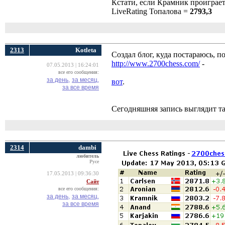
Кстати, если Крамник проиграет 
LiveRating Топалова =
2793,3
2313
Kotleta
Создал блог, куда постараюсь, п
http://www.2700chess.com/
- 
07.05.2013 | 16:24:01
все его сообщения:
за день,
за месяц,
вот
.
за все время
Сегодняшняя запись выглядит та
2314
dambi
любитель
Русе
17.05.2013 | 09:36:30
Сайт
все его сообщения:
за день,
за месяц,
за все время