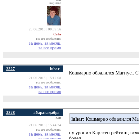
Харьков
20.06.2015 | 00:59:56
Сайт
все его сообщения:
за день,
за месяц,
за все время
2327
luhar
Кошмарно обвалился Магнус.. Ст
21.06.2015 | 15:12:08
все его сообщения:
за день,
за месяц,
за все время
2328
абаракадабра
Кмс
luhar:
Кошмарно обвалился Магну
21.06.2015 | 15:44:24
все его сообщения:
ну уронил Карлсен рейтинг, всяк
за день,
за месяц,
болел