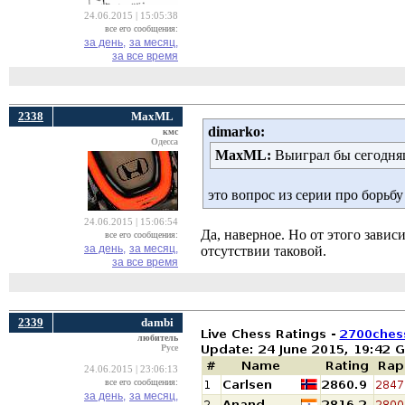
24.06.2015 | 15:05:38
все его сообщения:
за день,
за месяц,
за все время
2338
MaxML
dimarko:
кмс
Одесса
MaxML:
Выиграл бы сегодняш
это вопрос из серии про борьбу
24.06.2015 | 15:06:54
Да, наверное. Но от этого зави
все его сообщения:
за день,
за месяц,
отсутствии таковой.
за все время
2339
dambi
любитель
Русе
24.06.2015 | 23:06:13
все его сообщения:
за день,
за месяц,