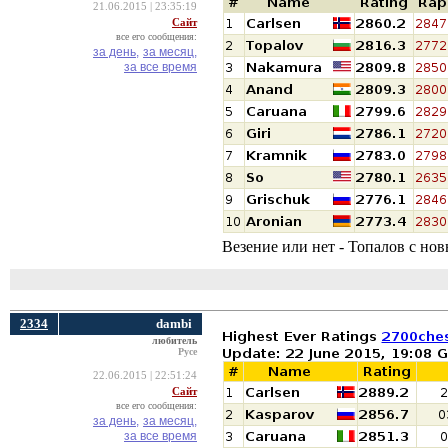
21.06.2015 | 23:35:19
Сайт
все его сообщения:
за день,
за месяц,
за все время
Везение или нет - Топалов с но
2334
dambi
любитель
Русе
22.06.2015 | 22:51:24
Сайт
все его сообщения:
за день,
за месяц,
за все время