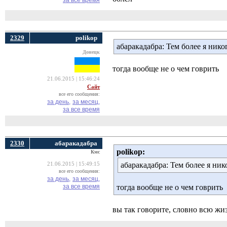
за все время
2329
polikop
абаракадабра: Тем более я нико
Донецк
тогда вообще не о чем говрить
21.06.2015 | 15:46:24
Сайт
все его сообщения:
за день,
за месяц,
за все время
2330
абаракадабра
polikop:
Кмс
абаракадабра: Тем более я ник
21.06.2015 | 15:49:15
все его сообщения:
за день,
за месяц,
за все время
тогда вообще не о чем говрить
вы так говорите, словно всю жиз