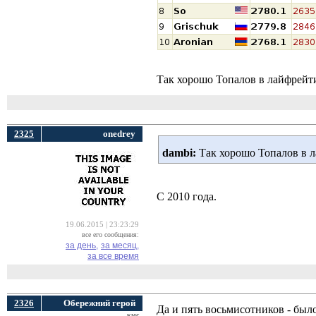
Так хорошо Топалов в лайфрейти
2325
onedrey
dambi:
Так хорошо Топалов в л
С 2010 года.
19.06.2015 | 23:23:29
все его сообщения:
за день,
за месяц,
за все время
2326
Обережний герой
Да и пять восьмисотников - был
кмс