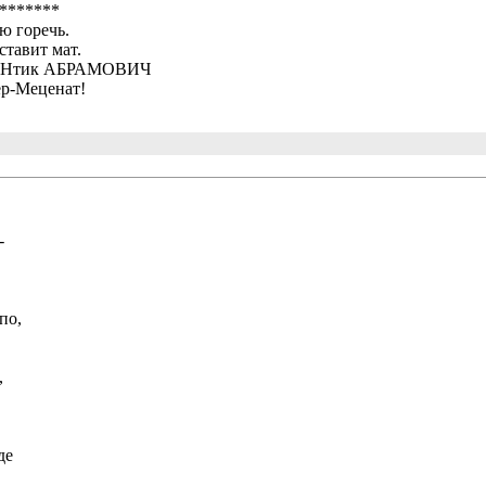
*******
ю горечь.
ставит мат.
МАНтик АБРАМОВИЧ
ер-Меценат!
-
по,
,
де