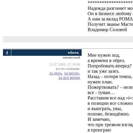
*******************
Надежда разгоняет мо
Он в бизнесе любому 
А нам за вклад РО
Получит званье Маст
Владимир Соловей
4
whoou
Мне нужен ход,
неизвестный
а времени в обрез.
11.07.2005 | 17:36:00
Попробовать вперед? 
все его сообщения:
и так уже залез.
за день,
за месяц,
Назад – потеря темпа,
за все время
нужен план.
Пожертвовать? – неле
все - туман…
Расставим все над «i»:
в позиции все сложно
и выиграть, увы,
похоже, безнадёжно.
И замечаю,
что при трезвом взгля
я проиграю