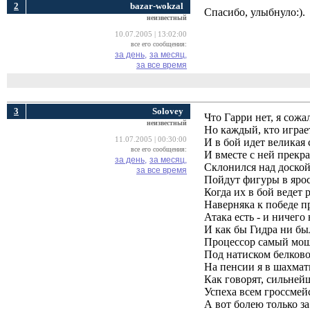
2
bazar-wokzal
Спасибо, улыбнуло:).
неизвестный
10.07.2005 | 13:02:00
все его сообщения:
за день,
за месяц,
за все время
3
Solovey
Что Гарри нет, я сожа
неизвестный
Но каждый, кто играет
11.07.2005 | 00:30:00
И в бой идет великая 
все его сообщения:
И вместе с ней прекр
за день,
за месяц,
Склонился над доской
за все время
Пойдут фигуры в яро
Когда их в бой ведет 
Наверняка к победе п
Атака есть - и ничего
И как бы Гидра ни бы
Процессор самый мощ
Под натиском белково
На пенсии я в шахмат
Как говорят, сильней
Успеха всем гроссмей
А вот болею только з