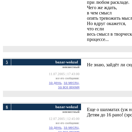
при любом раскладе.
Чего же ждать,
в чем смысл
опять тревожить мысл
Но вдруг окажется,
что если
весь смысл в творчес
процессе...
5
bazar-wokzal
Не знаю, зайдёт ли сю
неизвестный
11.07.2005 | 17:43:00
все его сообщения:
за день,
за месяц,
за все время
6
bazar-wokzal
Еще о шахматах (уж н
неизвестный
Детям до 16 рано! (эр
12.07.2005 | 12:45:00
все его сообщения:
за день,
за месяц,