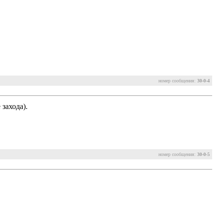
номер сообщения:
30-0-4
 захода).
номер сообщения:
30-0-5