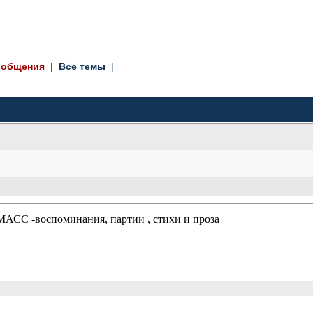
ообщения
|
Все темы
|
С -воспоминания, партии , стихи и проза