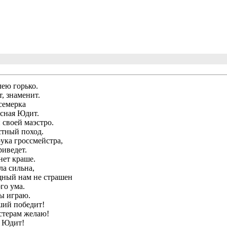
лею горько.
, знаменит.
семерка
асная Юдит.
 своей маэстро.
стный поход.
рука гроссмейстра,
риведет.
 нет краше.
ла сильна,
ный нам не страшен
го ума.
ы играю.
ший победит!
стерам желаю!
а Юдит!