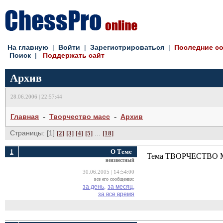
На главную
|
Войти
|
Зарегистрироваться
|
Последние с
Поиск
|
Поддержать сайт
Архив
28.06.2006 | 22:57:44
-
-
Главная
Творчество масс
Архив
Страницы: [1]
...
[2]
[3]
[4]
[5]
[18]
1
О Теме
Тема ТВОРЧЕСТВО МАС
неизвестный
30.06.2005 | 14:54:00
все его сообщения:
за день,
за месяц,
за все время