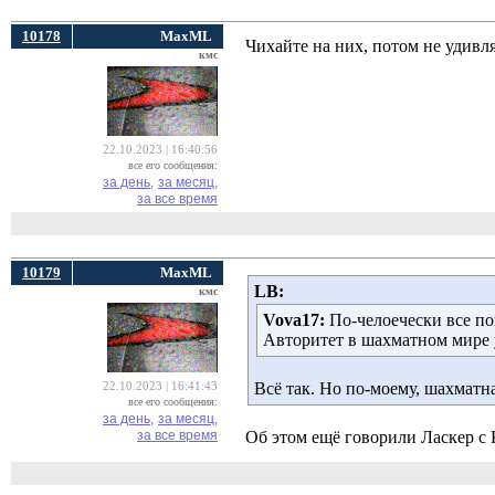
10178
MaxML
Чихайте на них, потом не удивля
кмс
22.10.2023 | 16:40:56
все его сообщения:
за день,
за месяц,
за все время
10179
MaxML
LB:
кмс
Vova17:
По-челоечески все по
Авторитет в шахматном мире у
Всё так. Но по-моему, шахматна
22.10.2023 | 16:41:43
все его сообщения:
за день,
за месяц,
за все время
Об этом ещё говорили Ласкер с 