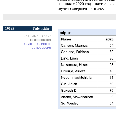
начиная с 2020 года, настолько 
звучит
совершенно иначе.
10195
Pale_Rider
miрtus:
23.10.2023 | 14:52:27
все его сообщения:
за день,
за месяц,
за все время