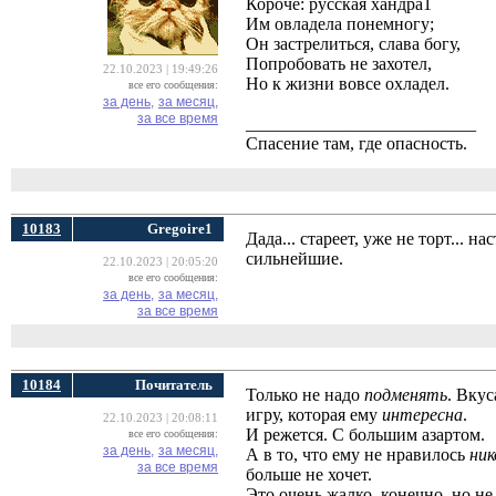
Короче: русская хандра1
Им овладела понемногу;
Он застрелиться, слава богу,
Попробовать не захотел,
22.10.2023 | 19:49:26
Но к жизни вовсе охладел.
все его сообщения:
за день,
за месяц,
за все время
__________________________
Спасение там, где опасность.
10183
Gregoire1
Дада... стареет, уже не торт... 
сильнейшие.
22.10.2023 | 20:05:20
все его сообщения:
за день,
за месяц,
за все время
10184
Почитатель
Только не надо
подменять
. Вкус
игру, которая ему
интересна
.
22.10.2023 | 20:08:11
И режется. С большим азартом.
все его сообщения:
за день,
за месяц,
А в то, что ему не нравилось
ник
за все время
больше не хочет.
Это очень жалко, конечно, но н