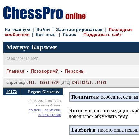
На главную
| 
Войти
| 
Зарегистрироваться
| 
Последние
сообщения
| 
Все темы
| 
Поиск
| 
Поддержать сайт
Магнус Карлсен
08.06.2006 | 12:19:57
- 
- 
Главная
Поговорим?
Персоны
Страницы:
... 
[340] 
... 
[1]
[338]
[339]
[341]
[342]
[418]
10172
Evgeny Gleizerov
Почитатель:
особенно, если м
22.10.2023 | 08:37:54
все его сообщения:
за день,
за месяц,
Это не мнение, это медицински
за все время
доводилось обсуждать тему.
LateSpring:
просто одна невыи