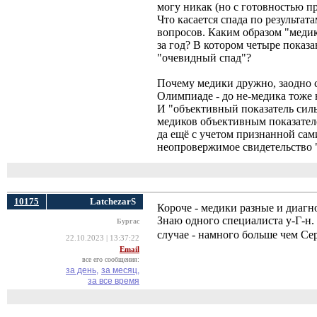
могу никак (но с готовностью п
Что касается спада по результат
вопросов. Каким образом "меди
за год? В котором четыре показан
"очевидный спад"?
Почему медики дружно, заодно с
Олимпиаде - до не-медика тоже 
И "объективный показатель силы"
медиков объективным показателе
да ещё с учетом признанной сам
неопровержимое свидетельство 
10175
LatchezarS
Короче - медики разные и диагно
Знаю одного специалиста у-Г-н. 
Бургас
случае - намного больше чем Се
22.10.2023 | 13:37:22
Email
все его сообщения:
за день,
за месяц,
за все время