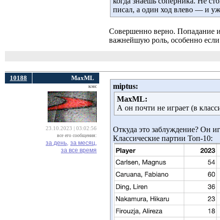
когда знаешь соперника. Не ст
писал, а один ход влево — и у
Совершенно верно. Попадание и
важнейшую роль, особенно если 
10188
MaxML
miрtus:
кмс
MaxML:
А он почти не играет (в класси
Откуда это заблуждение? Он игр
23.10.2023 | 03:02:56
все его сообщения:
Классические партии Топ-10:
за день,
за месяц,
за все время