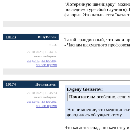
"Лотерейную швейцарку" можно 
последнем туре сбой случился). 
фаворит. Это называется "катас
10173
BillyBones
Такой грандиозный, что так и пр
- Членам шахматного профсоюза 
Т. - А.
22.10.2023 | 10:34:56
все его сообщения:
за день,
за месяц,
за все время
10174
Почитатель
Evgeny Gleizerov:
22.10.2023 | 10:45:34
Почитатель:
особенно, если 
все его сообщения:
за день,
за месяц,
за все время
Это не мнение, это медицинск
доводилось обсуждать тему.
Что касается спада по качеству 