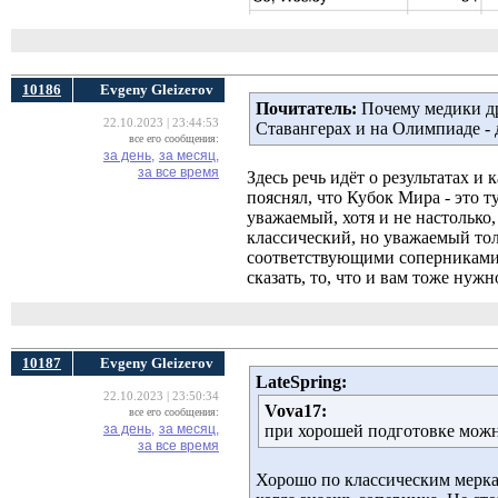
10186
Evgeny Gleizerov
Почитатель:
Почему медики дру
22.10.2023 | 23:44:53
Ставангерах и на Олимпиаде - 
все его сообщения:
за день,
за месяц,
за все время
Здесь речь идёт о результатах и
пояснял, что Кубок Мира - это 
уважаемый, хотя и не настолько,
классический, но уважаемый толь
соответствующими соперниками,
сказать, то, что и вам тоже нужн
10187
Evgeny Gleizerov
LateSpring:
22.10.2023 | 23:50:34
Vova17:
все его сообщения:
за день,
за месяц,
при хорошей подготовке можно
за все время
Хорошо по классическим мерка