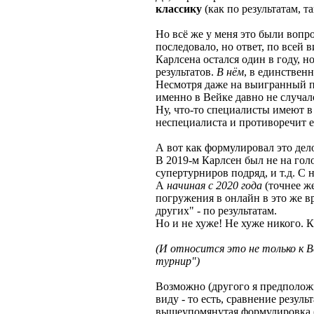
классику
(как по результатам, та
Но всё же у меня это были вопр
последовало, но ответ, по всей 
Карлсена остался один в году, 
результатов.
В нём
, в единствен
Несмотря даже на выигранный п
именно в Вейке давно не случало
Ну, что-то специалисты имеют в 
неспециалиста и противоречит е
А вот как формулировал это дело 
В 2019-м Карлсен был не на гол
супертурниров подряд, и т.д. С 
А
начиная с 2020 года
(точнее же
погружения в онлайн в это же в
других" - по результатам.
Но и не хуже! Не хуже никого. К
(И относится это не только к Ве
турнир")
Возможно (другого я предположи
виду - то есть, сравнение резул
вышеупомянутая формулировка ("С