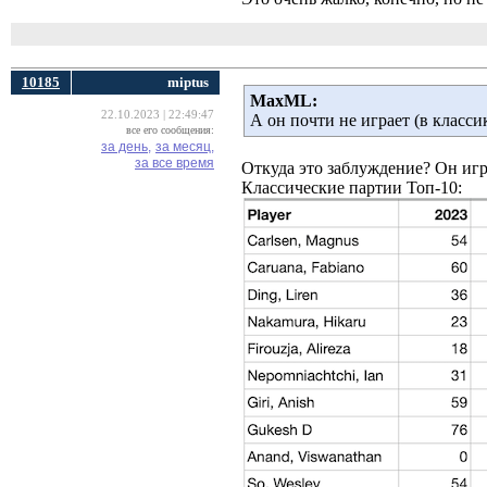
10185
miрtus
MaxML:
22.10.2023 | 22:49:47
А он почти не играет (в классик
все его сообщения:
за день,
за месяц,
за все время
Откуда это заблуждение? Он игра
Классические партии Топ-10: