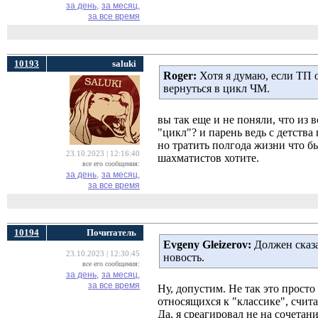
за день,
за месяц,
за все время
10193
saluki
Roger:
Хотя я думаю, если ТП о
вернуться в цикл ЧМ.
вы так еще и не поняли, что из 
"цикл"? и парень ведь с детства
но тратить полгода жизни что бы
23.10.2023 | 12:16:40
шахматистов хотите.
все его сообщения:
за день,
за месяц,
за все время
10194
Почитатель
Evgeny Gleizerov:
Должен сказат
23.10.2023 | 12:30:45
новость.
все его сообщения:
за день,
за месяц,
за все время
Ну, допустим. Не так это просто
относящихся к "классике", счи
Да, я среагировал не на сочета