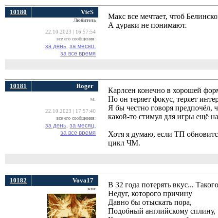
10180
VicS
Макс все мечтает, чтоб Белинско
Любитель
А дураки не понимают.
22.10.2023 | 16:57:54
все его сообщения:
за день,
за месяц,
за все время
10181
Roger
Карлсен конечно в хорошей форм
Но он теряет фокус, теряет интер
M.
Я бы честно говоря предпочёл, ч
22.10.2023 | 17:57:40
какой-то стимул для игры ещё на
все его сообщения:
за день,
за месяц,
за все время
Хотя я думаю, если ТП обновитс
цикл ЧМ.
10182
Vova17
В 32 года потерять вкус... Тако
кмс
Недуг, которого причину
Давно бы отыскать пора,
Подобный английскому сплину,