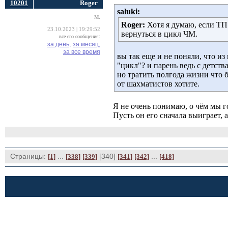
10201
Roger
saluki:
M.
Roger:
Хотя я думаю, если ТП 
23.10.2023 | 19:29:52
вернуться в цикл ЧМ.
все его сообщения:
за день,
за месяц,
за все время
вы так еще и не поняли, что из
"цикл"? и парень ведь с детств
но тратить полгода жизни что б
от шахматистов хотите.
Я не очень понимаю, о чём мы го
Пусть он его сначала выиграет, 
Страницы:
... 
[340] 
... 
[1]
[338]
[339]
[341]
[342]
[418]