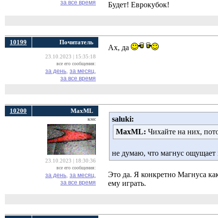
за все время
Будет! Еврокубок!
10199
Почитатель
Ах, да
23.10.2023 | 15:35:18
все его сообщения:
за день,
за месяц,
за все время
10200
MaxML
saluki:
кмс
MaxML:
Чихайте на них, пото
не думаю, что магнус ощущает 
23.10.2023 | 18:30:36
все его сообщения:
Это да. Я конкретно Магнуса как
за день,
за месяц,
за все время
ему играть.