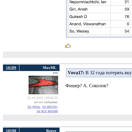
10189
MaxML
Vova17:
В 32 года потерять вку
кмс
Фишер? А. Соколов?
23.10.2023 | 03:04:55
все его сообщения:
за день,
за месяц,
за все время
10190
Roger