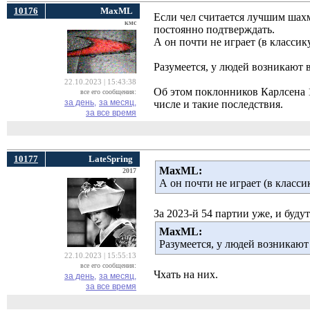
10176
MaxML
Если чел считается лучшим шахм
кмс
постоянно подтверждать.
А он почти не играет (в классику
Разумеется, у людей возникают 
22.10.2023 | 15:43:38
Об этом поклонников Карлсена 1
все его сообщения:
за день,
за месяц,
числе и такие последствия.
за все время
10177
LateSpring
MaxML:
2017
А он почти не играет (в класси
За 2023-й 54 партии уже, и будут
MaxML:
Разумеется, у людей возникаю
22.10.2023 | 15:55:13
все его сообщения:
Чхать на них.
за день,
за месяц,
за все время