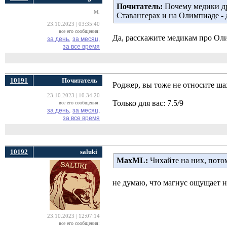
Почитатель:
Почему медики дру
M.
Ставангерах и на Олимпиаде - 
23.10.2023 | 03:35:40
все его сообщения:
Да, расскажите медикам про Ол
за день,
за месяц,
за все время
10191
Почитатель
Роджер, вы тоже не относите 
23.10.2023 | 10:34:20
Только для вас: 7.5/9
все его сообщения:
за день,
за месяц,
за все время
10192
saluki
MaxML:
Чихайте на них, потом
не думаю, что магнус ощущает н
23.10.2023 | 12:07:14
все его сообщения: