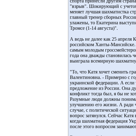
спорта принесли другим страна
"взрыв". Шокирующий с учето
меняет лучшая шахматистка стр
главный тренер сборных Росси
улажены, то Екатерина выступ
Тромсе (1-14 августа)".
А ведь не далее как 25 апреля
российском Ханты-Мансийске. Д
самым молодым гроссмейстером 
года она дважды становилась 
выиграла всемирную шахматну
"То, что Катя хочет сменить гр
Валентиновна. - Примерно с г
украинской федерации. А если
предложение из России. Она ду
конфликт тогда был, я бы не хо
Разумные люди должны понимат
улучшению его жизни. А ради ч
случае, с политической ситуац
вопрос затянулся. Сейчас Катя
когда шахматная федерация Укр
после этого вопросом занимаю