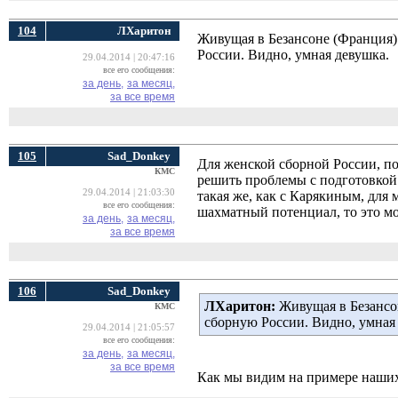
104
ЛХаритон
Живущая в Безансоне (Франция) 
России. Видно, умная девушка.
29.04.2014 | 20:47:16
все его сообщения:
за день,
за месяц,
за все время
105
Sad_Donkey
Для женской сборной России, по-
КМС
решить проблемы с подготовкой 
29.04.2014 | 21:03:30
такая же, как с Карякиным, для
все его сообщения:
шахматный потенциал, то это мо
за день,
за месяц,
за все время
106
Sad_Donkey
ЛХаритон:
Живущая в Безансон
КМС
сборную России. Видно, умная
29.04.2014 | 21:05:57
все его сообщения:
за день,
за месяц,
за все время
Как мы видим на примере наших 