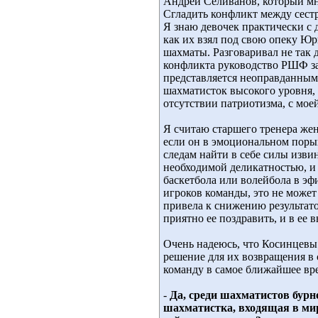
Андрей Селиванов, который мн
Сгладить конфликт между сест
Я знаю девочек практически с д
как их взял под свою опеку Ю
шахматы. Разговаривал не так 
конфликта руководство РШФ за
представляется неоправданным.
шахматисток высокого уровня,
отсутствии патриотизма, с мое
Я считаю старшего тренера же
если он в эмоциональном порыв
следам найти в себе силы изви
необходимой деликатностью, и 
баскетбола или волейбола в эф
игроков команды, это не может
привела к снижению результато
приятно ее поздравить, и в ее
Очень надеюсь, что Косинцевы
решение для их возвращения в
команду в самое ближайшее в
-
Да, среди шахматистов бурн
шахматистка, входящая в мир