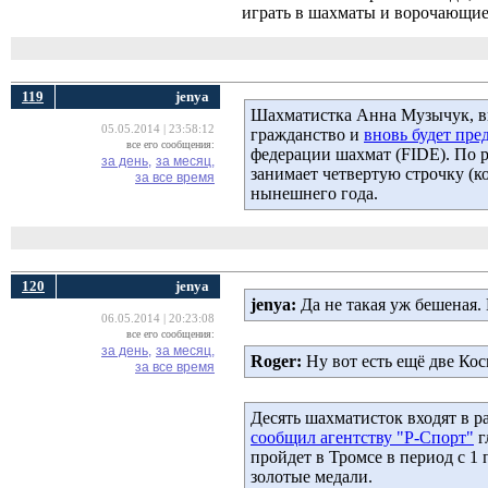
играть в шахматы и ворочающие
119
jenya
Шахматистка Анна Музычук, вы
05.05.2014 | 23:58:12
гражданство и
вновь будет пре
все его сообщения:
федерации шахмат (FIDE). По 
за день,
за месяц,
занимает четвертую строчку (ко
за все время
нынешнего года.
120
jenya
jenya:
Да не такая уж бешеная.
06.05.2014 | 20:23:08
все его сообщения:
за день,
за месяц,
Roger:
Ну вот есть ещё две Кос
за все время
Десять шахматисток входят в р
сообщил агентству "Р-Спорт"
г
пройдет в Тромсе в период с 1
золотые медали.