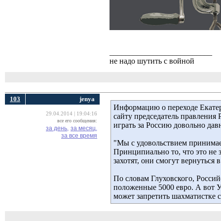
__________________________
не надо шутить с войной
103
jenya
Информацию о переходе Екат
29.04.2014 | 19:04:16
сайту председатель правления
все его сообщения:
играть за Россию довольно да
за день,
за месяц,
за все время
"Мы с удовольствием принимаем
Принципиально то, что это не 
захотят, они смогут вернуться
По словам Глуховского, Росси
положенные 5000 евро. А вот 
может запретить шахматистке с