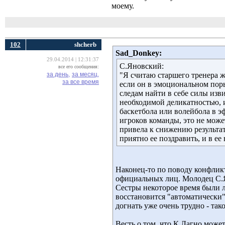
моему.
102
shcherb
Sad_Donkey:
29.04.2014 | 12:31:37
С.Яновский:
все его сообщения:
за день,
за месяц,
"Я считаю старшего тренера 
за все время
если он в эмоциональном поры
следам найти в себе силы изв
необходимой деликатностью, и
баскетбола или волейбола в э
игроков команды, это не може
привела к снижению результат
приятно ее поздравить, и в е
Наконец-то по поводу конфликта
официальных лиц. Молодец С.
Сестры некоторое время были л
восстановится "автоматически",
догнать уже очень трудно - так
Весть о том, что К.Лагно мож