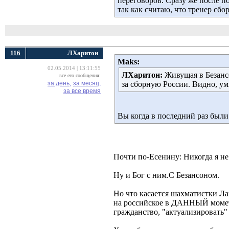
переговоров. Сразу же после п
так как считаю, что тренер сб
116
ЛХаритон
Maks:
02.05.2014 | 13:11:55
ЛХаритон:
Живущая в Безансо
все его сообщения:
за день,
за месяц,
за сборную России. Видно, ум
за все время
Вы когда в последний раз были
Почти по-Есенину: Никогда я не
Ну и Бог с ним.С Безансоном.
Но что касается шахматистки Лаг
на российское в ДАННЫЙ момет -
гражданство, "актуализировать"