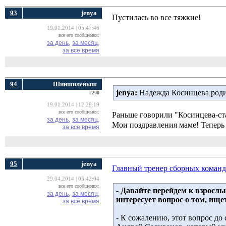
93
jenya
Пустилась во все тяжкие!
19.01.2014 | 05:47:46
все его сообщения:
за день,
за месяц,
за все время
94
Шиншиленыш
jenya:
Надежда Косинцева роди
2200
19.01.2014 | 12:28:19
все его сообщения:
Раньше говорили "Косинцева-ста
за день,
за месяц,
Мои поздравления маме! Теперь 
за все время
95
jenya
Главный тренер сборных команд
29.04.2014 | 03:42:04
все его сообщения:
-
Давайте перейдем к взрослы
за день,
за месяц,
интересует вопрос о том, ищ
за все время
- К сожалению, этот вопрос до