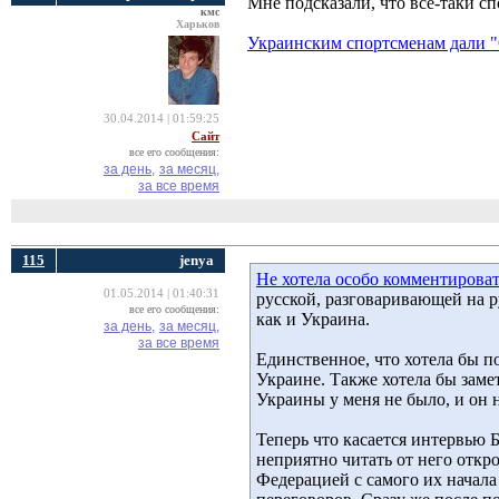
Мне подсказали, что всё-таки с
кмс
Харьков
Украинским спортсменам дали "
30.04.2014 | 01:59:25
Сайт
все его сообщения:
за день,
за месяц,
за все время
115
jenya
Не хотела особо комментирова
01.05.2014 | 01:40:31
русской, разговаривающей на р
все его сообщения:
как и Украина.
за день,
за месяц,
за все время
Единственное, что хотела бы п
Украине. Также хотела бы заме
Украины у меня не было, и он 
Теперь что касается интервью 
неприятно читать от него отк
Федерацией с самого их начала