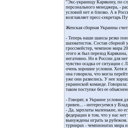
"Экс-украинцу Карякину, по сл
персонального менеджера, - ра
условий нет и близко. А в Росс
возглавляет пресс-секретарь П
Женская сборная Украины счит
- Теперь наши шансы резко пон
шахматисток. Состав сборной уж
гроссмейстер, чемпион мира 20
этого ж был переход Карякина
негативно. Но в России для нег
чувство осадка от ситуации с 
очень хорошие условия. Хотя и
она говорила, что могла перей
уже они развелись. У нее хорош
украинской команде. Говорила: 
таком поступке без ее объяснен
- Говорят, в Украине условия д
гривен... - интересуемся у Вла
- Да, зарплаты маленькие, но 
федерации в том, что у нас не
вынуждены играть за рубежом.
турнирах - чемпионатах мира и 