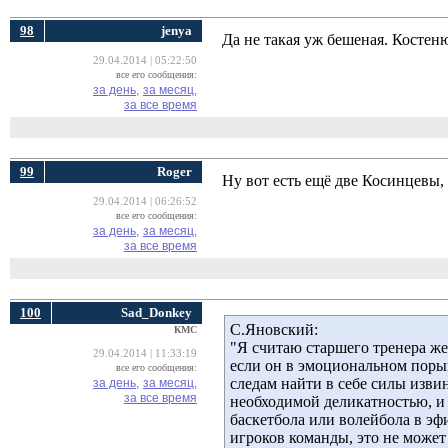
98
jenya
Да не такая уж бешеная. Костен
29.04.2014 | 05:22:50
все его сообщения:
за день,
за месяц,
за все время
99
Roger
Ну вот есть ещё две Косинцевы,
29.04.2014 | 06:26:52
все его сообщения:
за день,
за месяц,
за все время
100
Sad_Donkey
С.Яновский:
КМС
"Я считаю старшего тренера ж
29.04.2014 | 11:33:19
если он в эмоциональном порыв
все его сообщения:
следам найти в себе силы изви
за день,
за месяц,
за все время
необходимой деликатностью, и 
баскетбола или волейбола в эф
игроков команды, это не может