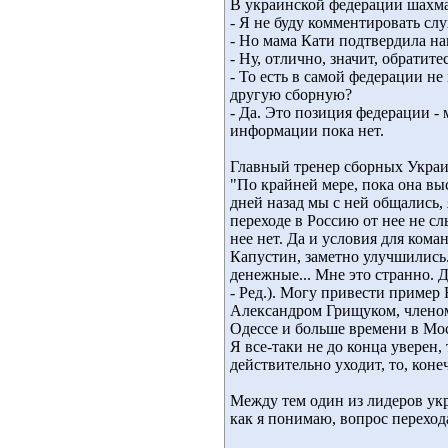
В украинской федерации шахмат
- Я не буду комментировать сл
- Но мама Кати подтвердила н
- Ну, отлично, значит, обратит
- То есть в самой федерации н
другую сборную?
- Да. Это позиция федерации - 
информации пока нет.
Главный тренер сборных Украи
"По крайней мере, пока она вы
дней назад мы с ней общались,
переходе в Россию от нее не с
нее нет. Да и условия для кома
Капустин, заметно улучшились.
денежные... Мне это странно. 
- Ред.). Могу привести пример 
Александром Грищуком, членом 
Одессе и больше времени в Мос
Я все-таки не до конца уверен,
действительно уходит, то, коне
Между тем один из лидеров укр
как я понимаю, вопрос перехо