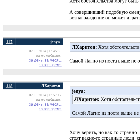
Хотя обстоятельства могут быть 
А совершивший подобную смену 
вознаграждение он может играть 
117
jenya
ЛХаритон:
Хотя обстоятельств
02.05.2014 | 17:45:30
все его сообщения:
за день,
за месяц,
Самой Лагно из поста выше не о
за все время
118
ЛХаритон
jenya:
02.05.2014 | 17:57:17
ЛХаритон:
Хотя обстоятельст
все его сообщения:
за день,
за месяц,
за все время
Самой Лагно из поста выше не 
Хочу верить, но как-то странно
стоят какие-то странные люди, 