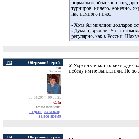
нормально обласкана государст
турниров, ничего. Конечно, Ук
нас намного ниже.
- Хотя бы миллион долларов ес
- Думаю, вряд ли. У нас возмо
регулярно, как в России. Шах
113
Обережний герой
У Украины в кои-то веки одна з
кмс
победу им не выплатили. Не до 
Харьков
30.04.2014 | 00:00:25
Сайт
все его сообщения:
за день,
за месяц,
за все время
114
Обережний герой