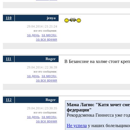
110
jenya
29.04.2014 | 21:21:24
все его сообщения:
за день,
за месяц,
за все время
111
Roger
В Безансоне на холме стоит кре
29.04.2014 | 22:36:39
все его сообщения:
за день,
за месяц,
за все время
112
Roger
Мама Лагно: "Катя хочет сме
29.04.2014 | 23:30:35
федерации"
все его сообщения:
Рекордсменка Гиннесса уже го
за день,
за месяц,
за все время
Не успела
у наших болельщиков 