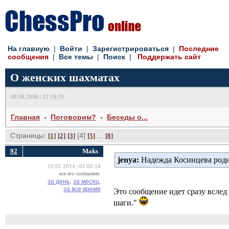
На главную
| 
Войти
| 
Зарегистрироваться
| 
Последние
сообщения
| 
Все темы
| 
Поиск
| 
Поддержать сайт
О женских шахматах
08.06.2006 | 12:19:19
- 
- 
Главная
Поговорим?
Беседы о...
Страницы:
[4] 
... 
[1]
[2]
[3]
[5]
[8]
92
Maks
jenya:
Надежда Косинцева роди
19.01.2014 | 01:06:14
все его сообщения:
за день,
за месяц,
за все время
Это сообщение идет сразу всле
шаги."