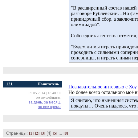
"В расширенный состав нашей к
разговоре Рублевский. - Но фа
прикидочный сбор, а заключите
олимпиадой".
Собеседник агентства отметил,
"Будем ли мы играть прикидочн
проводить с сильными соперник
соперницы, и играть с ними пе
121
Почитатель
Познавательное интервью с Хоу
Но более всего остального моё в
09.05.2014 | 18:40:10
все его сообщения:
Я считаю, что нынешняя систем
за день,
за месяц,
нокауты… Очень надеюсь, что ко
за все время
Страницы:
[4] 
... 
[1]
[2]
[3]
[5]
[8]