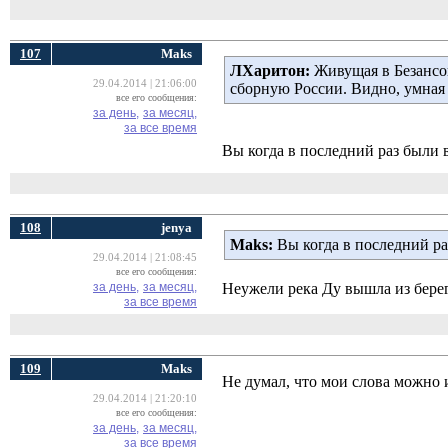
107
Maks
ЛХаритон:
Живущая в Безансон
29.04.2014 | 21:06:00
сборную России. Видно, умная
все его сообщения:
за день,
за месяц,
за все время
Вы когда в последний раз были 
108
jenya
Maks:
Вы когда в последний ра
29.04.2014 | 21:08:45
все его сообщения:
за день,
за месяц,
Неужели река Ду вышла из берег
за все время
109
Maks
Не думал, что мои слова можно 
29.04.2014 | 21:20:10
все его сообщения:
за день,
за месяц,
за все время