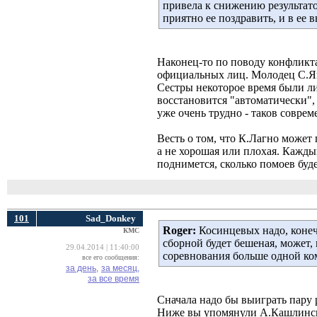
привела к снижению результато
приятно ее поздравить, и в ее
Наконец-то по поводу конфликта 
официальных лиц. Молодец С.Я
Сестры некоторое время были ли
восстановится "автоматически", 
уже очень трудно - таков соврем
Весть о том, что К.Лагно може
а не хорошая или плохая. Кажды
поднимется, сколько помоев буде
101
Sad_Donkey
Roger:
Косинцевых надо, конечн
КМС
сборной будет бешеная, может
29.04.2014 | 11:40:00
соревнования больше одной к
все его сообщения:
за день,
за месяц,
за все время
Сначала надо бы выиграть пару 
Ниже вы упомянули А.Кашлинскую