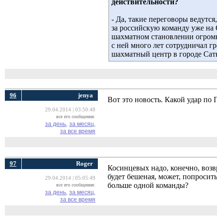
действительности?
- Да, такие переговоры ведутс
за российскую команду уже на 
шахматном становлении огромн
с ней много лет сотрудничал 
шахматный центр в городе Сатк
96
jenya
Вот это новость. Какой удар по 
29.04.2014 | 03:50:48
все его сообщения:
за день,
за месяц,
за все время
97
Roger
Косинцевых надо, конечно, возв
будет бешеная, может, попроси
29.04.2014 | 05:05:49
больше одной команды?
все его сообщения:
за день,
за месяц,
за все время