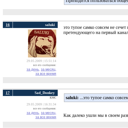
Приходится пользоваться обще
16
saluki
это тупое самко совсем не сечет
претендующего на первый канал
29.05.2009 | 15:51:14
все его сообщения:
за день,
за месяц,
за все время
17
Sad_Donkey
saluki:
...это тупое самко совсе
КМС
29.05.2009 | 16:31:34
все его сообщения:
за день,
за месяц,
Как далеко ушли мы в своем раз
за все время