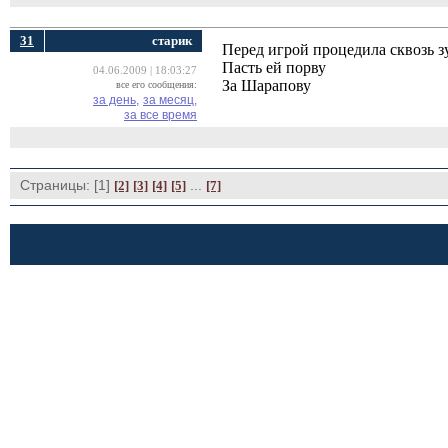
31
cтарик
Перед игрой процедила сквозь з
Пасть ей порву
04.06.2009 | 18:03:27
За Шарапову
все его сообщения:
за день,
за месяц,
за все время
Страницы: [1]
... 
[2]
[3]
[4]
[5]
[7]