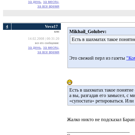
за день,
за месяц,
за все время
4
Vova17
Mikhail_Golubev:
кмс
Есть в шахматах такое понятие
14.02.2008 | 00:31:20
все его сообщения:
за день,
за месяц,
за все время
Это свежий перл из газеты
"Ко
Есть в шахматах такое понятие
а вы, разгадав его замысел, с 
«супостата» ретироваться. Или
Жалко никто не подсказал Баранц
__________________________