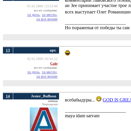
комментарий Львовского телеви
ан Зее принимает участие трое 
01.02.2009 | 23:53:40
все его сообщения:
всех выступает Олег Романиши
за день,
за месяц,
за все время
__________________________
Но пораженья от победы ты сам 
13
арт.
02.02.2009 | 01:01:22
Сайт
все его сообщения:
за день,
за месяц,
за все время
14
Jester_Buffoon
всебабыдуры...
GOD IS GRE
initium
Nequaquam
__________________________
maya idam sarvam