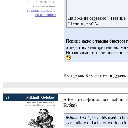
31.05.2009 | 00:11:49
все его сообщения:
....
за день,
за месяц,
за все время
Да я же не серьезно... Певице
"Тени в раю"?..
Певице даже с
таким бюстом
г
отверстия, ведь зрители должны
Независимо от наличия фоногра
Вы правы. Как-то я не подумал...
29
Mikhail_Golubev
Абсолютно феноменальный перл и
мы сами не местные...
Кубка).
detiarbata.livejournal.com
fishhead whispers:
this used to be 
sveshnikov did a lot of work on it,,