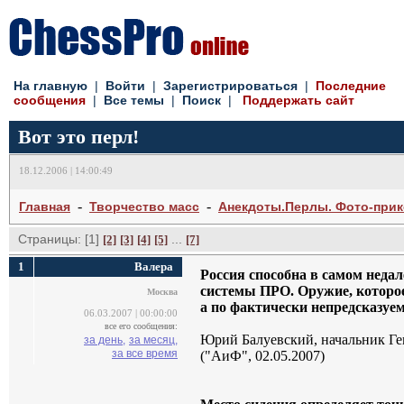
На главную
| 
Войти
| 
Зарегистрироваться
| 
Последние
сообщения
| 
Все темы
| 
Поиск
| 
Поддержать сайт
Вот это перл!
18.12.2006 | 14:00:49
- 
- 
Главная
Творчество масс
Анекдоты.Перлы. Фото-при
Страницы: [1]
... 
[2]
[3]
[4]
[5]
[7]
1
Валера
Россия способна в самом неда
системы ПРО. Оружие, которое
Москва
а по фактически непредсказуем
06.03.2007 | 00:00:00
все его сообщения:
Юрий Балуевский, начальник Г
за день,
за месяц,
за все время
("АиФ", 02.05.2007)