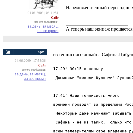
На художественный перевод не м
04.06.2009 | 03:11:51
Сайт
все его сообщения:
__________________________
за день,
за месяц,
А теперь наш экипаж прощается 
за все время
30
арт.
из теннисного онлайна Сафина-Цибулк
04.06.2009 | 17:58:36
Сайт
все его сообщения:
за день,
за месяц,
за все время