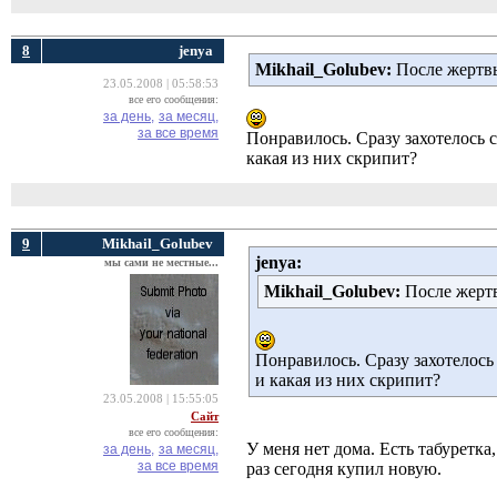
8
jenya
Mikhail_Golubev:
После жертвы
23.05.2008 | 05:58:53
все его сообщения:
за день,
за месяц,
за все время
Понравилось. Сразу захотелось 
какая из них скрипит?
9
Mikhail_Golubev
jenya:
мы сами не местные...
Mikhail_Golubev:
После жертв
Понравилось. Сразу захотелось
и какая из них скрипит?
23.05.2008 | 15:55:05
Сайт
все его сообщения:
У меня нет дома. Есть табуретка
за день,
за месяц,
за все время
раз сегодня купил новую.