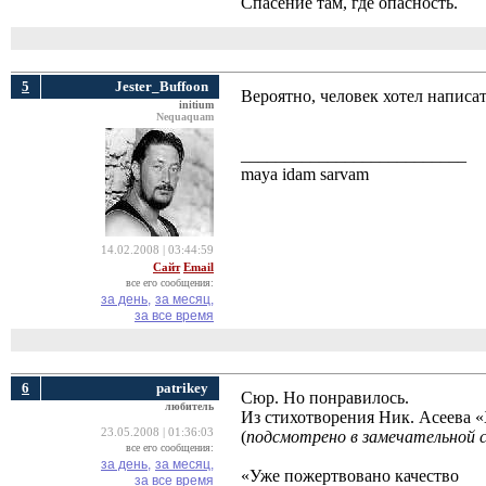
Спасение там, где опасность.
5
Jester_Buffoon
Вероятно, человек хотел написать
initium
Nequaquam
__________________________
maya idam sarvam
14.02.2008 | 03:44:59
Сайт
Email
все его сообщения:
за день,
за месяц,
за все время
6
patrikey
Сюр. Но понравилось.
любитель
Из стихотворения Ник. Асеева
23.05.2008 | 01:36:03
(
подсмотрено в замечательной 
все его сообщения:
за день,
за месяц,
«Уже пожертвовано качество
за все время