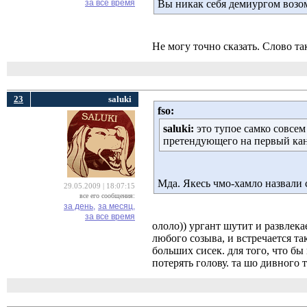
за все время
Вы никак себя демиургом возо
Не могу точно сказать. Слово так
23
saluki
fso:
saluki:
это тупое самко совсем 
претендующего на первый кан
Мда. Якесь чмо-хамло назвали 
29.05.2009 | 18:07:15
все его сообщения:
за день,
за месяц,
за все время
ололо)) ургант шутит и развлекае
любого созыва, и встречается та
больших сисек. для того, что б
потерять голову. та шо дивного т