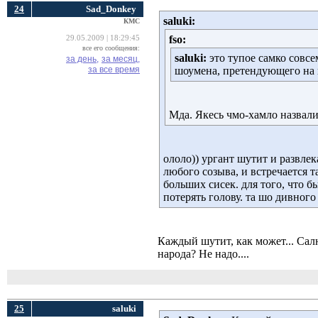
24
Sad_Donkey
saluki:
КМС
fso:
29.05.2009 | 18:29:45
все его сообщения:
saluki:
это тупое самко совсем
за день,
за месяц,
за все время
шоумена, претендующего на 
Мда. Якесь чмо-хамло назвали
ололо)) ургант шутит и развлека
любого созыва, и встречается 
больших сисек. для того, что 
потерять голову. та шо дивного 
Каждый шутит, как может... Сал
народа? Не надо....
25
saluki