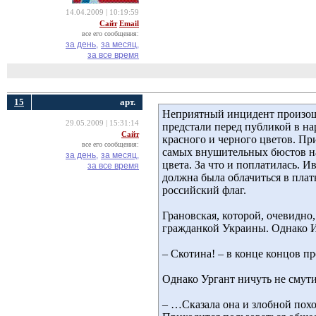
14.04.2009 | 10:19:59
Сайт
Email
все его сообщения:
за день,
за месяц,
за все время
15
арт.
Неприятный инцидент произоше
29.05.2009 | 15:31:14
предстали перед публикой в на
Сайт
красного и черного цветов. При
все его сообщения:
самых внушительных бюстов на 
за день,
за месяц,
цвета. За что и поплатилась. 
за все время
должна была облачиться в плат
российский флаг.
Грановская, которой, очевидно,
гражданкой Украины. Однако И
– Скотина! – в конце концов п
Однако Ургант ничуть не смути
– …Сказала она и злобной похо