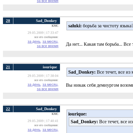
за все время
20
Sad_Donkey
saluki:
борьба за чистоту языка
КМС
29.05.2009 | 17:33:47
все его сообщения:
за день,
за месяц,
Да нет... Какая там борьба... Все 
за все время
21
iourique
Sad_Donkey:
Все течет, все из 
29.05.2009 | 17:38:04
все его сообщения:
за день,
за месяц,
Вы никак себя демиургом возом
за все время
22
Sad_Donkey
iourique:
КМС
Sad_Donkey:
Все течет, все из
29.05.2009 | 17:40:41
все его сообщения:
за день,
за месяц,