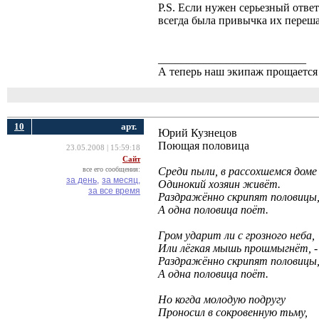
P.S. Если нужен серьезный ответ
всегда была привычка их переша
__________________________
А теперь наш экипаж прощается 
10
арт.
Юрий Кузнецов
Поющая половица 
23.05.2008 | 15:59:18
Сайт
все его сообщения:
Среди пыли, в рассохшемся доме
за день,
за месяц,
Одинокий хозяин живёт.
за все время
Раздражённо скрипят половицы
А одна половица поёт.
Гром ударит ли с грозного неба,
Или лёгкая мышь прошмыгнёт, -
Раздражённо скрипят половицы
А одна половица поёт.
Но когда молодую подругу
Проносил в сокровенную тьму,