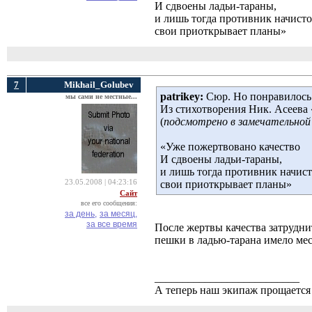
И сдвоены ладьи-тараны,
и лишь тогда противник начисто
свои приоткрывает планы»
7
Mikhail_Golubev
patrikey:
Сюр. Но понравилось.
мы сами не местные...
Из стихотворения Ник. Асеев
(
подсмотрено в замечательной
«Уже пожертвовано качество
И сдвоены ладьи-тараны,
и лишь тогда противник начис
23.05.2008 | 04:23:16
свои приоткрывает планы»
Сайт
все его сообщения:
за день,
за месяц,
за все время
После жертвы качества затрудни
пешки в ладью-тарана имело мест
__________________________
А теперь наш экипаж прощается 