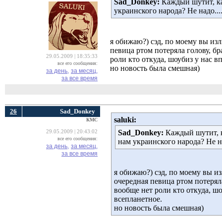
Sad_Donkey:
Каждый шутит, ка
украинского народа? Не надо...
я обижаю?) сэд, по моему вы изл
певица ртом потеряла голову, бр
29.05.2009 | 18:35:33
роли кто откуда, шоубиз у нас 
все его сообщения:
но новость была смешная)
за день,
за месяц,
за все время
26
Sad_Donkey
saluki:
КМС
Sad_Donkey:
Каждый шутит, к
29.05.2009 | 20:43:02
все его сообщения:
нам украинского народа? Не на
за день,
за месяц,
за все время
я обижаю?) сэд, по моему вы из
очередная певица ртом потеряла
вообще нет роли кто откуда, ш
всепланетное.
но новость была смешная)