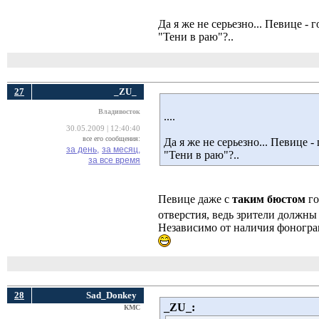
Да я же не серьезно... Певице -
"Тени в раю"?..
27
_ZU_
Владивосток
....
30.05.2009 | 12:40:40
все его сообщения:
Да я же не серьезно... Певице 
за день,
за месяц,
"Тени в раю"?..
за все время
Певице даже с
таким бюстом
го
отверстия, ведь зрители должны 
Независимо от наличия фонограм
28
Sad_Donkey
_ZU_:
КМС