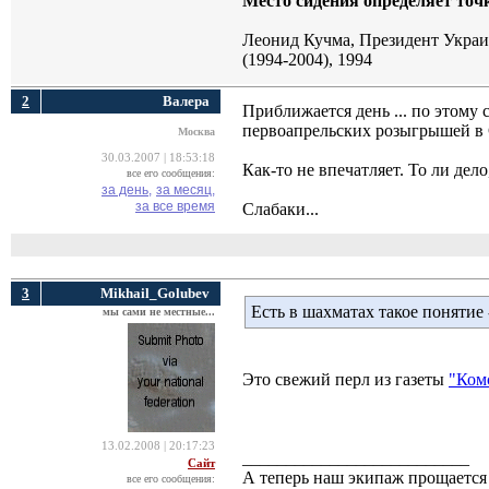
Место сидения определяет точк
Леонид Кучма, Президент Укра
(1994-2004), 1994
2
Валера
Приближается день ... по этому
первоапрельских розыгрышей в
Москва
30.03.2007 | 18:53:18
Как-то не впечатляет. То ли дело
все его сообщения:
за день,
за месяц,
за все время
Слабаки...
3
Mikhail_Golubev
Есть в шахматах такое понятие 
мы сами не местные...
Это свежий перл из газеты
"Ком
13.02.2008 | 20:17:23
__________________________
Сайт
А теперь наш экипаж прощается 
все его сообщения: