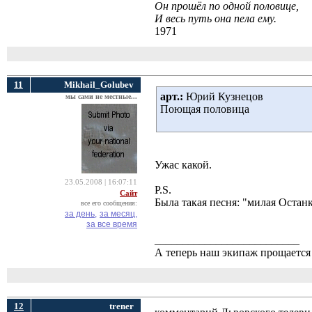
Он прошёл по одной половице,
И весь путь она пела ему.
1971
11
Mikhail_Golubev
арт.:
Юрий Кузнецов 
мы сами не местные...
Поющая половица 
Ужас какой.
23.05.2008 | 16:07:11
P.S.
Сайт
Была такая песня: "милая Остан
все его сообщения:
за день,
за месяц,
за все время
__________________________
А теперь наш экипаж прощается 
12
trener