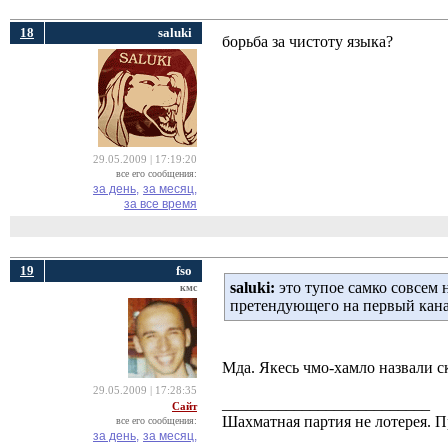
18
saluki
борьба за чистоту языка?
29.05.2009 | 17:19:20
все его сообщения:
за день,
за месяц,
за все время
19
fso
saluki:
это тупое самко совсем н
кмс
претендующего на первый кана
Мда. Якесь чмо-хамло назвали с
29.05.2009 | 17:28:35
__________________________
Сайт
Шахматная партия не лотерея.
все его сообщения:
за день,
за месяц,