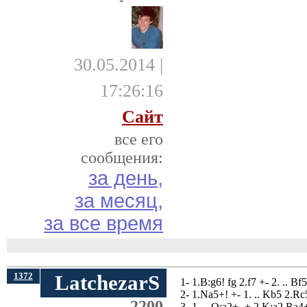
30.05.2014 |
17:26:16
Сайт
все его
сообщения:
за день,
за месяц,
за все время
1372
LatchezarS
1- 1.B:g6! fg 2.f7 +- 2. .. B
2- 1.Na5+! +- 1. .. Kb5 2.R
2200
3- 1. .. Q:a2+ -+ 2.K:a2 Ra