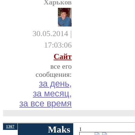
Харьков
30.05.2014 |
17:03:06
Сайт
все его
сообщения:
за день,
за месяц,
за все время
1367
Maks
1