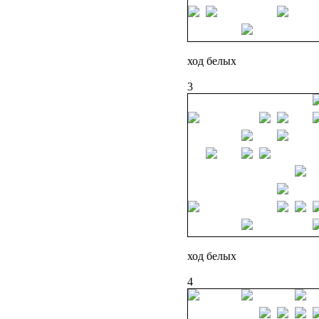
ход белых
3
ход белых
4