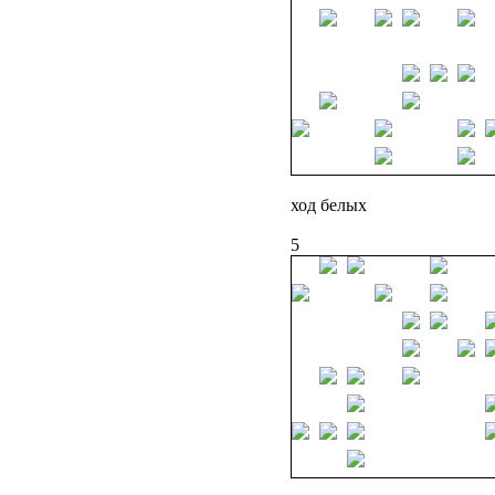
ход белых
5