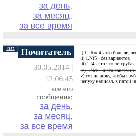
за день,
за месяц,
за все время
1357
Почитатель
i) 1...Rxd4 - это больше, 
ii) 1.Nf5 - без вариантов
iii) 1.f4 - это что ли грубая
30.05.2014 |
iv) 1.Nc8 - и это совсем не
v) тут не вижу, чтобы гру
12:06:45
чепуху написал. в пятой и
все его
сообщения:
за день,
за месяц,
за все время