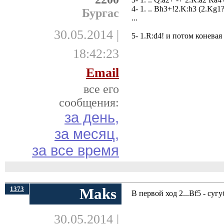
4- 1. .. Bh3+!2.K:h3 (2.Kg1?
Бургас
...
30.05.2014 |
5- 1.R:d4! и потом коневaя
18:42:23
Email
все его
сообщения:
за день,
за месяц,
за все время
1373
Maks
В первой ход 2...Bf5 - су
30.05.2014 |