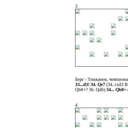
3
Берг - Тикканен, чемпион
33...d3! 34. Qe7
(34. cxd3 B
Qb8+? 36. Qd6)
34... Qb8+
4