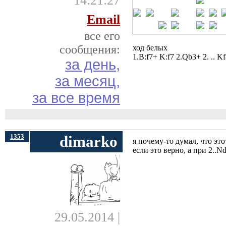
14:21:27
Email
все его
сообщения:
ход белых
1.B:f7+ K:f7 2.Qb3+ 2. .. Kf8
за день,
за месяц,
за все время
1353
dimarko
я почему-то думал, что эт
если это верно, а при 2..
29.05.2014 |