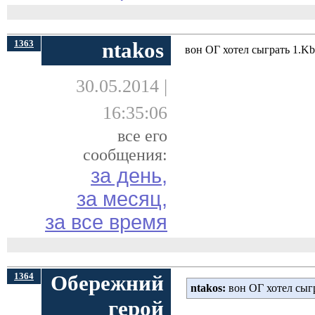
1363
ntakos
вон ОГ хотел сыграть 1.Kb3
30.05.2014 |
16:35:06
все его
сообщения:
за день,
за месяц,
за все время
1364
Обережний
ntakos:
вон ОГ хотел сыгр
герой