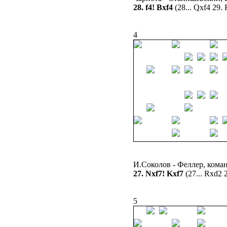
28. f4! Bxf4
(28... Qxf4 29. 
4
И.Соколов - Феллер, кома
27. Nxf7! Kxf7
(27... Rxd2 
5