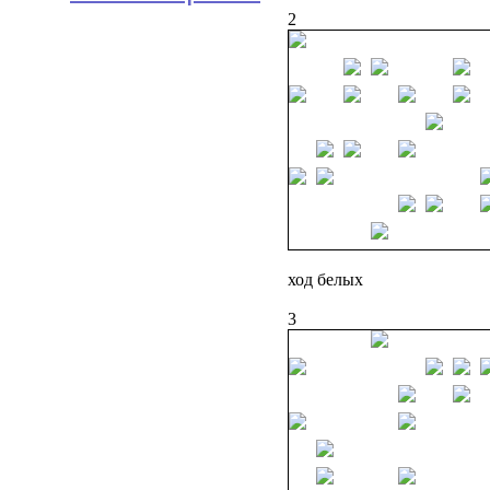
2
ход белых
3