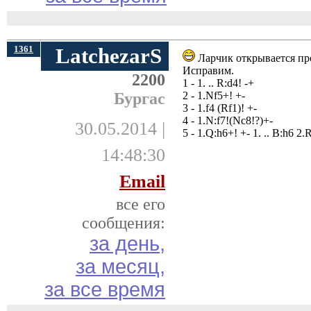
1361
LatchezarS
Ларчик открывается прос
Исправим.
2200
1 - 1. .. R:d4! -+
Бургас
2 - 1.Nf5+! +-
3 - 1.f4 (Rf1)! +-
4 - 1.N:f7!(Nc8!?)+-
30.05.2014 |
5 - 1.Q:h6+! +- 1. .. B:h6 
14:48:30
Email
все его
сообщения:
за день,
за месяц,
за все время