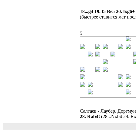
18...g4 19. f5 Be5 20. fxg
(быстрее ставится мат после
5
Салтаев - Лаубер, Дортмун
28. Rab4!
(28...Nxb4 29. Rx