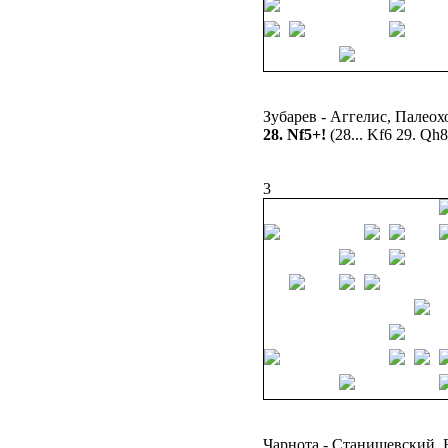
Зубарев - Аггелис, Палеох
28. Nf5+!
(28... Kf6 29. Qh
3
Чарнота - Станишевский, 