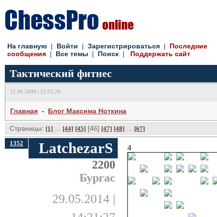
На главную
| 
Войти
| 
Зарегистрироваться
| 
Последние
сообщения
| 
Все темы
| 
Поиск
| 
Поддержать сайт
Тактический фитнес
21.06.2006 | 12:32:29
- 
Главная
Блог Максима Ноткина
Страницы:
... 
[46] 
... 
[1]
[44]
[45]
[47]
[48]
[67]
1352
LatchezarS
4
2200
Бургас
29.05.2014 |