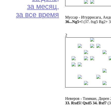
за месяц,
за все время
Муссар - Итуррисага, Анд
36...Ng5+!
(37. fxg5 Bg2+ 38
2
Неверов - Тимман, Дирен 
33. Rxd5! Qxd5 34. Bxf7
(3