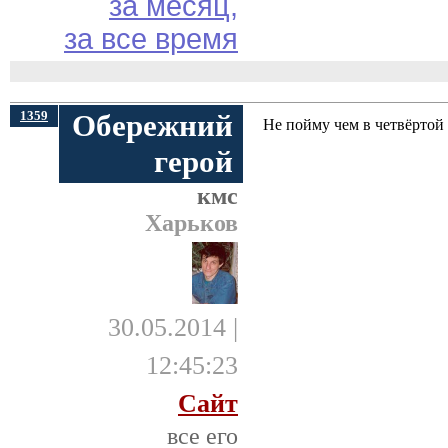
за месяц,
за все время
1359
Обережний
Не пойму чем в четвёртой н
герой
кмс
Харьков
30.05.2014 |
12:45:23
Сайт
все его