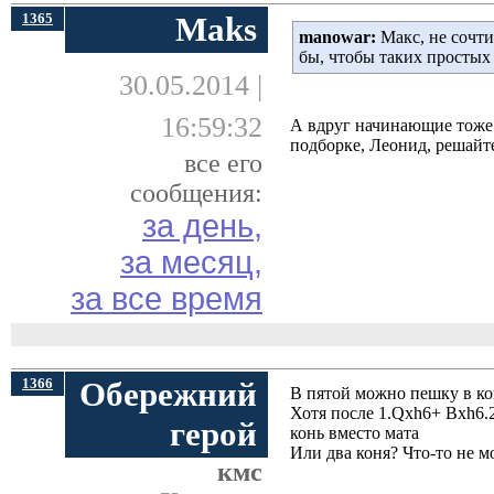
1365
Maks
manowar:
Макс, не сочти
бы, чтобы таких простых
30.05.2014 |
16:59:32
А вдруг начинающие тоже 
подборке, Леонид, решайте
все его
сообщения:
за день,
за месяц,
за все время
1366
Обережний
В пятой можно пешку в ко
Хотя после 1.Qxh6+ Bxh6.
герой
конь вместо мата
Или два коня? Что-то не м
кмс