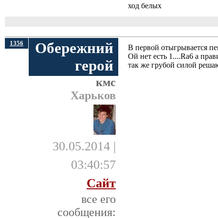
ход белых
1356
Обережний
В первой отыгрывается пе
Ой нет есть 1....Ra6 а пра
герой
так же грубой силой реша
кмс
Харьков
30.05.2014 |
03:40:57
Сайт
все его
сообщения: