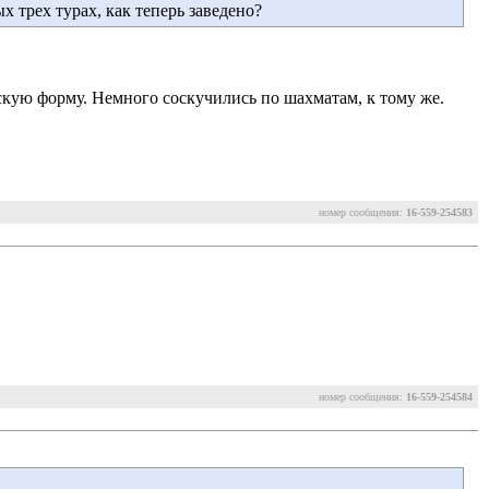
 трех турах, как теперь заведено?
кую форму. Немного соскучились по шахматам, к тому же.
номер сообщения:
16-559-254583
номер сообщения:
16-559-254584