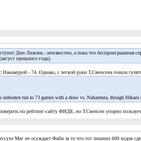
тупит Дин Лижэнь - неизвестно, а пока что беспроигрышная сери
(август прошлого года).
с Накамурой - 74. Однако, с легкой руки Т.Свенсена пошла гуля
his unbeaten run to 73 games with a draw vs. Nakamura, though Hikaru
роверить по рейтинг-сайту ФИДЕ, но Т.Свенсен упорно пользует
ссухе Маг не осуждает Фаби за то что тот лишних 600 ходов сдел