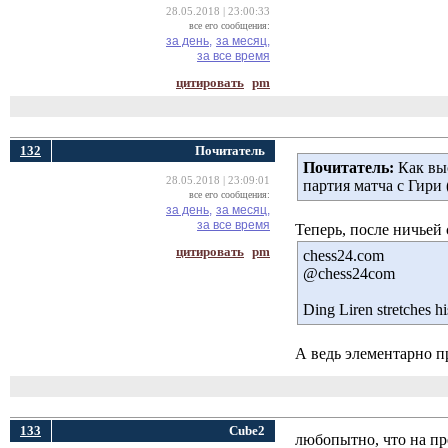
28.05.2018 | 23:00:33
все его сообщения:
за день,
за месяц,
за все время
цитировать
pm
132
Почитатель
Почитатель:
Как выс
28.05.2018 | 23:09:01
партия матча с Гири 
все его сообщения:
за день,
за месяц,
за все время
Теперь, после ничьей 
цитировать
pm
chess24.com
‏@chess24com
Ding Liren stretches 
А ведь элементарно п
133
Cube2
любопытно, что на пре