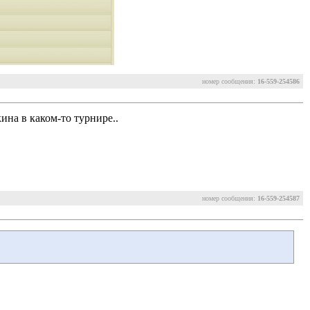
номер сообщения:
16-559-254586
ина в каком-то турнире..
номер сообщения:
16-559-254587