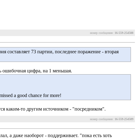
номер сообщения:
16-559-254588
я составляет 73 партии, последнее поражение - вторая 
ть ошибочная цифра, на 1 меньшая.
 missed a good chance for more!
ся каким-то другим источником - "посредником".
номер сообщения:
16-559-254589
ал, а даже наоборот - поддерживает. "пока есть хоть