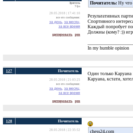
Почитатель:
Ну что 
Зритель
Уфа
28.05.2018 | 17:41:10
Результативных парти
все его сообщения:
Спортивного интереса
за день,
за месяц,
Каждый попробует поэ
за все время
Должны (кому? :)) игр
цитировать
pm
___________________
In my humble opinion
127
Почитатель
Один только Каруана 
Каруана, кстати, хоте
28.05.2018 | 21:03:25
все его сообщения:
за день,
за месяц,
за все время
цитировать
pm
128
Почитатель
28.05.2018 | 22:35:52
chess24.com