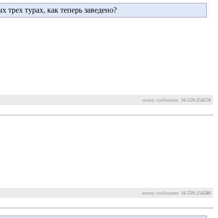
 трех турах, как теперь заведено?
номер сообщения:
16-559-254578
номер сообщения:
16-559-254580