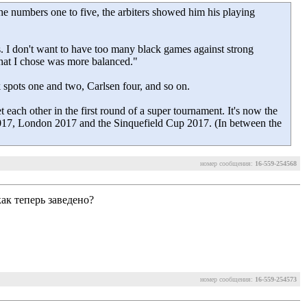
he numbers one to five, the arbiters showed him his playing
s. I don't want to have too many black games against strong
 what I chose was more balanced."
spots one and two, Carlsen four, and so on.
t each other in the first round of a super tournament. It's now the
2017, London 2017 and the Sinquefield Cup 2017. (In between the
номер сообщения:
16-559-254568
ак теперь заведено?
номер сообщения:
16-559-254573