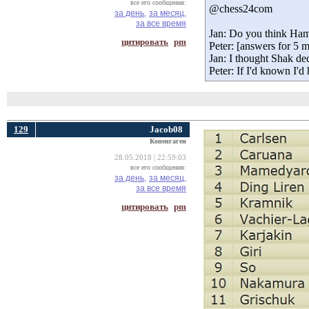
все его сообщения:
‏@chess24com
за день,
за месяц,
за все время
Jan: Do you think Ham
цитировать
pm
Peter: [answers for 5 m
Jan: I thought Shak de
Peter: If I'd known I'd 
129
Jacob08
Копенгаген
28.05.2018 | 22:59:03
все его сообщения:
за день,
за месяц,
за все время
цитировать
pm