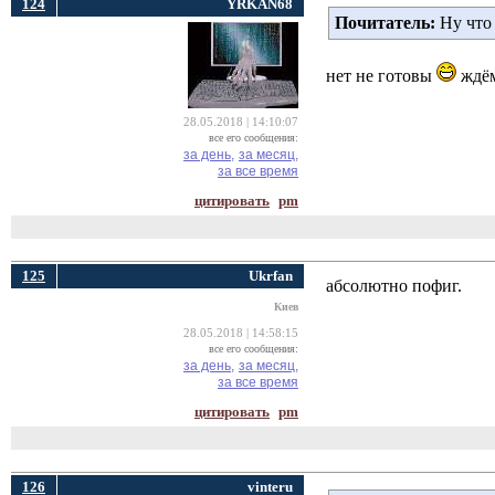
124
YRKAN68
Почитатель:
Ну что 
нет не готовы
ждём
28.05.2018 | 14:10:07
все его сообщения:
за день,
за месяц,
за все время
цитировать
pm
125
Ukrfan
абсолютно пофиг.
Киев
28.05.2018 | 14:58:15
все его сообщения:
за день,
за месяц,
за все время
цитировать
pm
126
vinteru