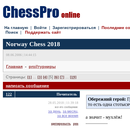
На главную
| 
Войти
| 
Зарегистрироваться
| 
Последние с
Поиск
| 
Поддержать сайт
Norway Chess 2018
08.06.2006 | 14:44:15
- 
Главная
pro//турниры
Страницы:
... 
[5] 
... 
[1]
[3]
[4]
[6]
[7]
[19]
написать сообщение
122
Почитатель
Обережний герой:
Г
28.05.2018 | 11:39:18
то есть одна стотыся
все его сообщения:
за день,
за месяц,
за все время
а значит - мухлёж!
...................
цитировать
pm