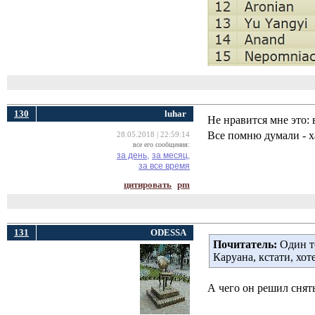
130
luhar
Не нравится мне это: 
Все помню думали - ха
28.05.2018 | 22:59:14
все его сообщения:
за день,
за месяц,
за все время
цитировать
pm
131
ODESSA
Почитатель:
Один то
Каруана, кстати, хот
А чего он решил снят