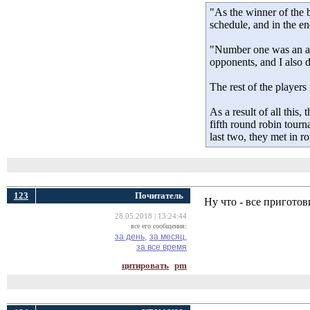
"As the winner of the 
schedule, and in the e
"Number one was an attr
opponents, and I also d
The rest of the player
As a result of all this
fifth round robin tour
last two, they met in 
123
Почитатель
Ну что - все приготов
28.05.2018 | 13:24:44
все его сообщения:
за день,
за месяц,
за все время
цитировать
pm