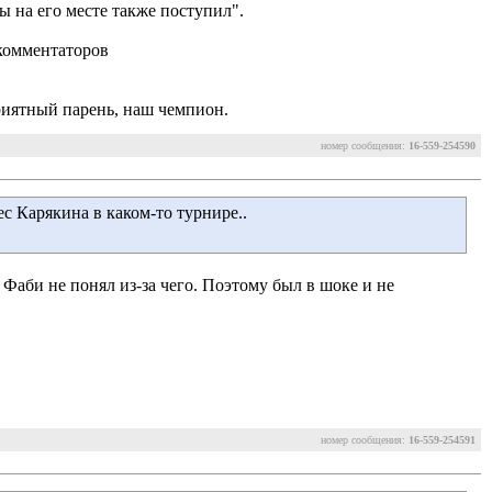
бы на его месте также поступил".
 комментаторов
риятный парень, наш чемпион.
номер сообщения:
16-559-254590
с Карякина в каком-то турнире.. 
и Фаби не понял из-за чего. Поэтому был в шоке и не
номер сообщения:
16-559-254591