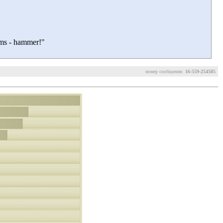
ems - hammer!"
номер сообщения:
16-559-254585