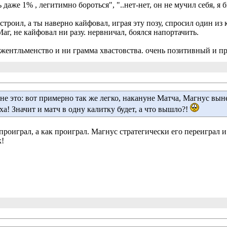
даже 1% , легитимно бороться", "..нет-нет, он не мучил себя, я 
строил, а ты наверно кайфовал, играя эту позу, спросил один из
 Маг, не кайфовал ни разу. нервничал, боялся напортачить.
джентльменство и ни грамма хвастовства. очень позитивный и п
е это: вот примерно так же легко, накануне Матча, Магнус выне
а! Значит и матч в одну калитку будет, а что вышло?!
 проиграл, а как проиграл. Магнус стратегически его переиграл 
к!