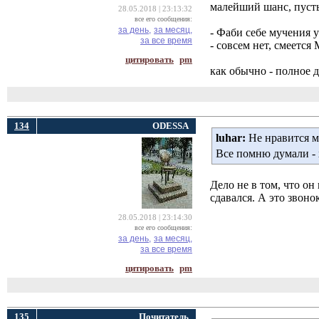
малейший шанс, пусть 
28.05.2018 | 23:13:32
все его сообщения:
за день,
за месяц,
- Фаби себе мучения у
за все время
- совсем нет, смеется
цитировать
pm
как обычно - полное 
134
ODESSA
luhar:
Не нравится мн
Все помню думали - х
Дело не в том, что он
сдавался. А это звоно
28.05.2018 | 23:14:30
все его сообщения:
за день,
за месяц,
за все время
цитировать
pm
135
Почитатель