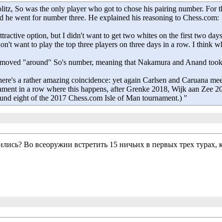
blitz, So was the only player who got to chose his pairing number. For t
nd he went for number three. He explained his reasoning to Chess.com:
active option, but I didn't want to get two whites on the first two day
on't want to play the top three players on three days in a row. I think
s moved "around" So's number, meaning that Nakamura and Anand took 
, there's a rather amazing coincidence: yet again Carlsen and Caruana mee
nament in a row where this happens, after Grenke 2018, Wijk aan Zee 
round eight of the 2017 Chess.com Isle of Man tournament.) "
ились? Во всеоружии встретить 15 ничьих в первых трех турах, к