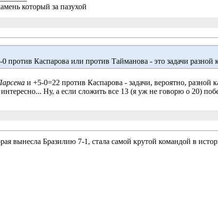
амень который за пазухой
6-0 против Каспарова или против Тайманова - это задачи разной 
Ларсена
и +5-0=22 против Каспарова - задачи, вероятно, разной 
интересно... Ну, а если сложить все 13 (я уж не говорю о 20) по
орая вынесла Бразилию 7-1, стала самой крутой командой в истор