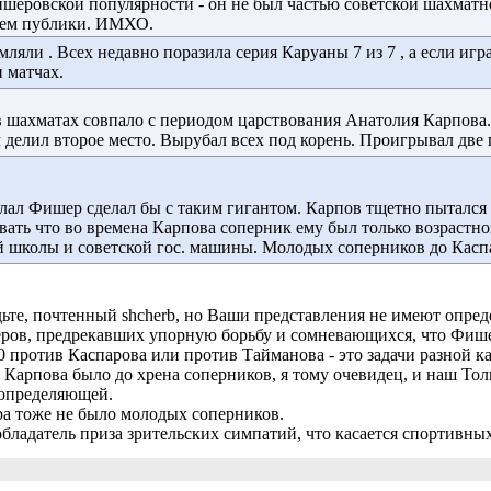
ишеровской популярности - он не был частью советской шахмат
цем публики. ИМХО.
яли . Всех недавно поразила серия Каруаны 7 из 7 , а если играт
 матчах.
 шахматах совпало с периодом царствования Анатолия Карпова. С
 делил второе место. Вырубал всех под корень. Проигрывал две па
лал Фишер сделал бы с таким гигантом. Карпов тщетно пытался с
ывать что во времена Карпова соперник ему был только возрастн
 школы и советской гос. машины. Молодых соперников до Каспа
дьте, почтенный shcherb, но Ваши представления не имеют опр
ров, предрекавших упорную борьбу и сомневающихся, что Фише
-0 против Каспарова или против Тайманова - это задачи разной к
а Карпова было до хрена соперников, я тому очевидец, и наш То
 определяющей.
а тоже не было молодых соперников.
бладатель приза зрительских симпатий, что касается спортивны