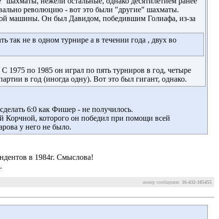
е" шахматы, нежели остальные, однако десятилетием ранее
вально революцию - вот это были "другие" шахматы.
ной машины. Он был Давидом, победившим Голиафа, из-за
ь так не в одном турнире а в течении года , двух во
 1975 по 1985 он играл по пять турниров в год, четыре
ртии в год (иногда одну). Вот это был гигант, однако.
делать 6:0 как Фишер - не получилось. 
ой Корчной, которого он победил при помощи всей
рова у него не было.
ендентов в 1984г. Смыслова!
.
номер сообщения:
16-432-185455