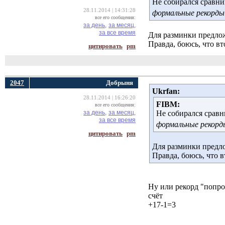
Не собирался сравни
28.11.2014 | 14:31:28
формальные рекорд
все его сообщения:
за день,
за месяц,
за все время
Для разминки предлож
Правда, боюсь, что вт
цитировать
pm
2047
Добрыня
Ukrfan:
28.11.2014 | 16:26:20
FIBM:
все его сообщения:
за день,
за месяц,
Не собирался сравн
за все время
формальные рекор
цитировать
pm
Для разминки предло
Правда, боюсь, что в
Ну или рекорд "попро
счёт
+17-1=3
___________________