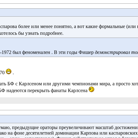
парова более или менее понятно, а вот какие формальные (ил
хотелось бы узнать подробнее.
-1972 был феноменален . В эти годы Фишер 
демонстрировал то
970
. 
ать БФ с Карлсеном или другими чемпионами мира, а просто хот
БФ надеются перекрыть фанаты Карлсена
маю, предыдущие ораторы преувеличивают масштаб достижений
нако на фоне десятилетней доминации Карпова или каспаровских