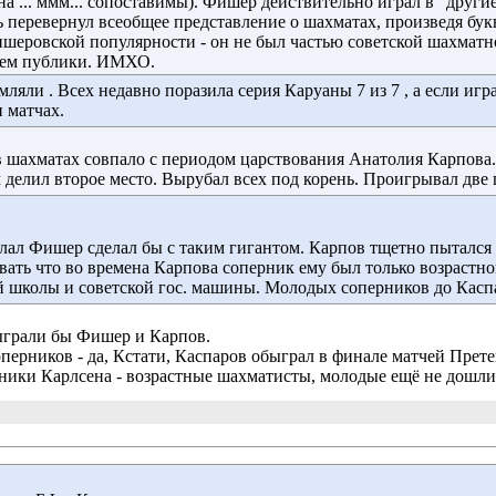
а ... ммм... сопоставимы). Фишер действительно играл в "други
 перевернул всеобщее представление о шахматах, произведя бук
ишеровской популярности - он не был частью советской шахмат
цем публики. ИМХО.
яли . Всех недавно поразила серия Каруаны 7 из 7 , а если играт
 матчах.
 шахматах совпало с периодом царствования Анатолия Карпова. С
 делил второе место. Вырубал всех под корень. Проигрывал две па
лал Фишер сделал бы с таким гигантом. Карпов тщетно пытался с
ывать что во времена Карпова соперник ему был только возрастн
 школы и советской гос. машины. Молодых соперников до Каспа
сыграли бы Фишер и Карпов.
оперников - да, Кстати, Каспаров обыграл в финале матчей Прет
рники Карлсена - возрастные шахматисты, молодые ещё не дошли