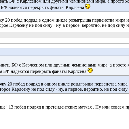
вать БФ с Карлсеном или другими чемпионами мира, а просто хо
ы
БФ надеются перекрыть фанаты Карлсена
у 20 побед подряд в одном цикле розыгрыша первенства мира и 
орое Карлсену не под силу - ну, а первое, вероятно, не под силу 
ивать БФ с Карлсеном или другими чемпионами мира, а просто х
ды
БФ надеются перекрыть фанаты Карлсена
жу 20 побед подряд в одном цикле розыгрыша первенства мира и
торое Карлсену не под силу - ну, а первое, вероятно, не под силу
ще" 13 побед подряд в претендентских матчах . Ну или совсем п
_______