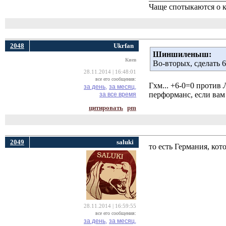
Чаще спотыкаются о к
2048
Ukrfan
Шиншиленыш:
Киев
Во-вторых, сделать 
28.11.2014 | 16:48:01
все его сообщения:
Гхм... +6-0=0 против
за день,
за месяц,
перформанс, если вам 
за все время
цитировать
pm
2049
saluki
то есть Германия, кот
28.11.2014 | 16:59:55
все его сообщения:
за день,
за месяц,