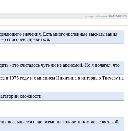
номер сообщения:
16-432-185459
ределяющего значения. Есть многочисленные высказывания
ер способен справиться.
ь - это считалось чуть ли не аксиомой. Но я полагал, что
сса в 1975 году и с мнением Никитина в интервью Ткачеву на
категории сложности.
олик возвышался надо всеми на голову, и помощь советской