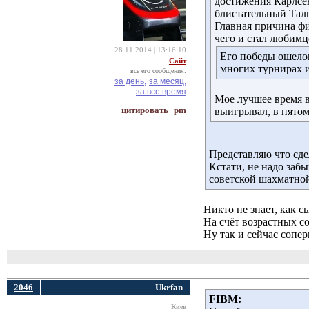
достижения Карлсен
блистательный Таль
Главная причина ф
чего и стал любим
28.11.2014 | 13:16:10
Его победы ошеломл
Сайт
многих турнирах и
все его сообщения:
за день,
за месяц,
за все время
Мое лучшее время в
цитировать
pm
выигрывал, в пятом
Представляю что сде
Кстати, не надо заб
советской шахматной
Никто не знает, как 
На счёт возрастных с
Ну так и сейчас сопе
2046
Ukrfan
FIBM:
Киев