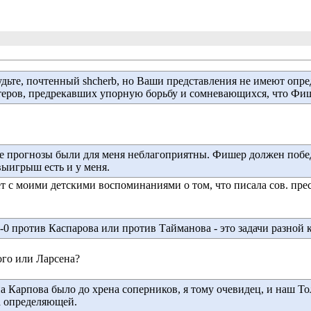
удьте, почтенный shcherb, но Ваши представления не имеют оп
теров, предрекавших упорную борьбу и сомневающихся, что Фиш
е прогнозы были для меня неблагоприятны. Фишер должен победит
ыигрыш есть и у меня.
ет с моими детскими воспоминаниями о том, что писала сов. пре
6-0 против Каспарова или против Тайманова - это задачи разной 
ого или Ларсена?
на Карпова было до хрена соперников, я тому очевидец, и наш Т
а определяющей.