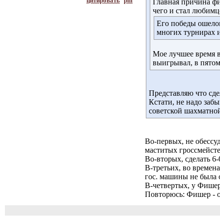
цитировать
pm
Главная причина ф
чего и стал любим
Его победы ошеломл
многих турнирах и
Мое лучшее время в
выигрывал, в пятом
Представляю что сде
Кстати, не надо заб
советской шахматной
Во-первых, не обессу
маститых гроссмейсте
Во-вторых, сделать 6
В-третьих, во времен
гос. машины не была
В-четвертых, у Фишер
Повторюсь: Фишер - о