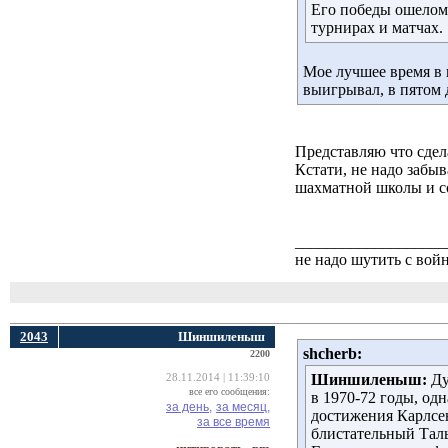
Его победы ошеломля
турнирах и матчах.
Мое лучшее время в 
выигрывал, в пятом д
Представляю что сдел
Кстати, не надо забы
шахматной школы и со
___________________
не надо шутить с вой
2043
Шиншиленыш
shcherb:
2200
Шиншиленыш:
Ду
28.11.2014 | 11:39:10
все его сообщения:
в 1970-72 годы, од
за день,
за месяц,
достижения Карлсен
за все время
блистательный Таль