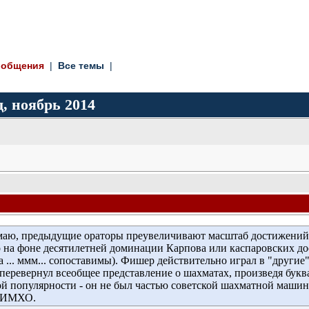
ообщения
| 
Все темы
| 
, ноябрь 2014
аю, предыдущие ораторы преувеличивают масштаб достижений 
о на фоне десятилетней доминации Карпова или каспаровских д
 ... ммм... сопоставимы). Фишер действительно играл в "другие
перевернул всеобщее представление о шахматах, произведя букв
 популярности - он не был частью советской шахматной машины
. ИМХО.