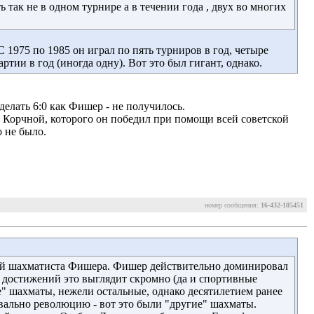
ь так не в одном турнире а в течении года , двух во многих
1975 по 1985 он играл по пять турниров в год, четыре
тии в год (иногда одну). Вот это был гигант, однако.
елать 6:0 как Фишер - не получилось. 
й Корчной, которого он победил при помощи всей советской
 не было.
номер сообщения:
16-432-185451
 шахматиста Фишера. Фишер действительно доминировал 
 достижений это выглядит скромно (да и спортивные
е" шахматы, нежели остальные, однако десятилетием ранее
вально революцию - вот это были "другие" шахматы.