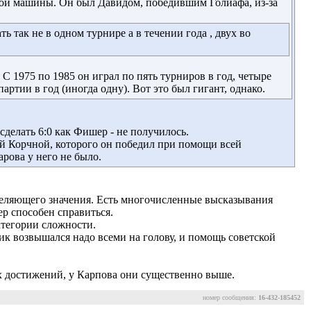
ной машины. Он был Давидом, победившим Голиафа, из-за
ь так не в одном турнире а в течении года , двух во
 1975 по 1985 он играл по пять турниров в год, четыре
ртии в год (иногда одну). Вот это был гигант, однако.
делать 6:0 как Фишер - не получилось. 
ой Корчной, которого он победил при помощи всей
рова у него не было.
еделяющего значения. Есть многочисленные высказывания
р способен справиться.
атегории сложности.
лик возвышался надо всеми на голову, и помощь советской
х достижений, у Карпова они существенно выше.
номер сообщения:
16-432-185452