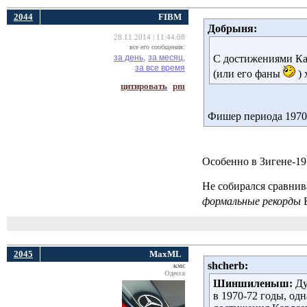
2044
FIBM
Добрыня:
28.11.2014 | 11:44:08
все его сообщения:
за день,
за месяц,
С достижениями Кас
за все время
(или его фаны
) 
цитировать
pm
Фишер периода 1970
Особенно в Зигене-1
Не собирался сравнив
формальные рекорды
2045
MaxML
shcherb:
кмс
Одесса
Шиншиленыш:
Ду
в 1970-72 годы, од