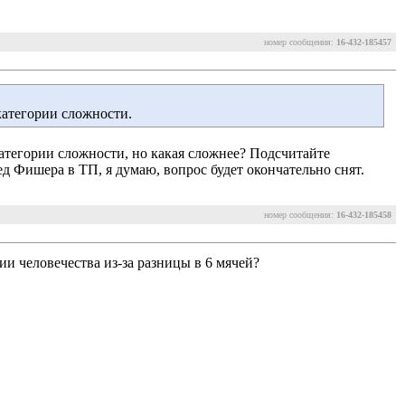
номер сообщения:
16-432-185457
категории сложности.
категории сложности, но какая сложнее? Подсчитайте 
бед Фишера в ТП, я думаю, вопрос будет окончательно снят.
номер сообщения:
16-432-185458
ии человечества из-за разницы в 6 мячей?