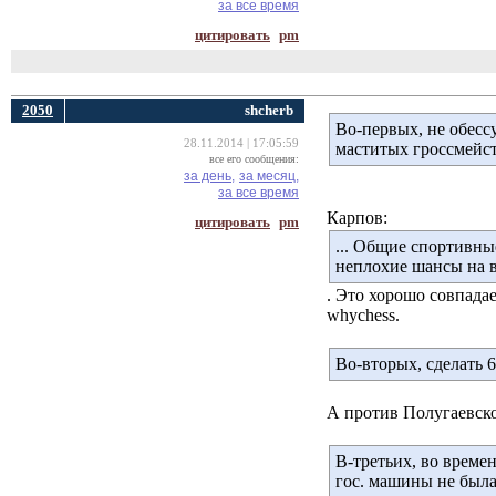
за все время
цитировать
pm
2050
shcherb
Во-первых, не обесс
28.11.2014 | 17:05:59
маститых гроссмейс
все его сообщения:
за день,
за месяц,
за все время
Карпов:
цитировать
pm
... Общие спортивны
неплохие шансы на в
. Это хорошо совпада
whychess.
Во-вторых, сделать 
А против Полугаевск
В-третьих, во време
гос. машины не был