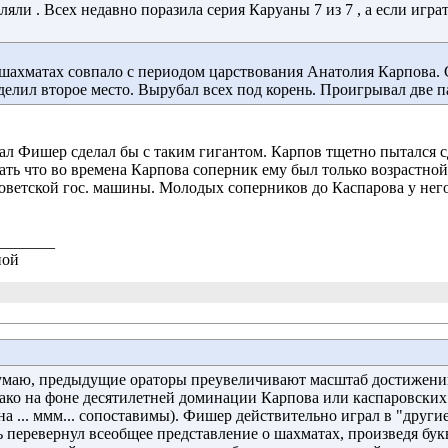
ли . Всех недавно поразила серия Каруаны 7 из 7 , а если играт
шахматах совпало с периодом царствования Анатолия Карпова. С 
елил второе место. Вырубал всех под корень. Проигрывал две пар
ал Фишер сделал бы с таким гигантом. Карпов тщетно пытался сд
вать что во времена Карпова соперник ему был только возрастно
ветской гос. машины. Молодых соперников до Каспарова у него
_______
ной
маю, предыдущие ораторы преувеличивают масштаб достижений
нако на фоне десятилетней доминации Карпова или каспаровских
а ... ммм... сопоставимы). Фишер действительно играл в "други
 перевернул всеобщее представление о шахматах, произведя бук