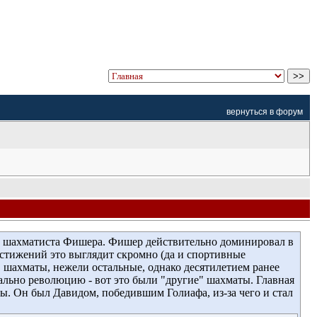
вернуться в форум
шахматиста Фишера. Фишер действительно доминировал в 
остижений это выглядит скромно (да и спортивные
" шахматы, нежели остальные, однако десятилетием ранее
ально революцию - вот это были "другие" шахматы. Главная
. Он был Давидом, победившим Голиафа, из-за чего и стал