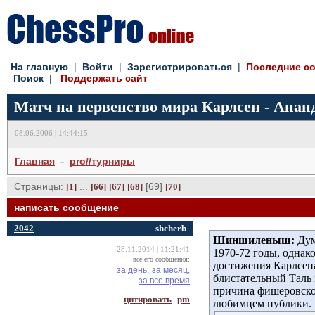
На главную
| 
Войти
| 
Зарегистрироваться
| 
Последние с
Поиск
| 
Поддержать сайт
Матч на первенство мира Карлсен - Ананд
08.06.2006 | 14:44:15
- 
Главная
pro//турниры
Страницы:
... 
[69] 
[1]
[66]
[67]
[68]
[70]
написать сообщение
2042
shcherb
Шиншиленыш:
Дум
28.11.2014 | 11:21:41
1970-72 годы, однак
все его сообщения:
достижения Карлсена
за день,
за месяц,
блистательный Таль 
за все время
причина фишеровской
цитировать
pm
любимцем публики