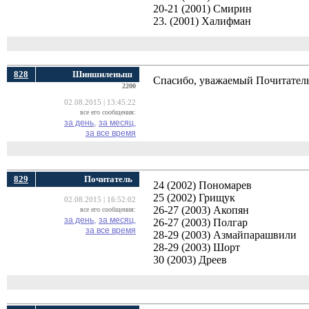
20-21 (2001) Смирин
23. (2001) Халифман
828
Шиншиленыш
Спасибо, уважаемый Почитатель
2200
02.08.2015 | 13:45:22
все его сообщения:
за день,
за месяц,
за все время
829
Почитатель
24 (2002) Пономарев
25 (2002) Грищук
02.08.2015 | 16:52:02
26-27 (2003) Акопян
все его сообщения:
за день,
за месяц,
26-27 (2003) Полгар
за все время
28-29 (2003) Азмайпарашвили
28-29 (2003) Шорт
30 (2003) Дреев