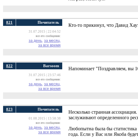
821
Почитатель
Кто-то прикинул, что Давид Хау
31.07.2015 | 22:04:52
все его сообщения:
за день,
за месяц,
за все время
822
Barsoom
Напоминает "Поздравляем, вы 10
31.07.2015 | 23:57:46
все его сообщения:
за день,
за месяц,
за все время
823
Почитатель
Несколько странная ассоциация. 
заслуживают определенного респе
01.08.2015 | 13:58:38
все его сообщения:
за день,
за месяц,
Любопытна была бы статистика е
за все время
года. Если у Вас или Якоба буде