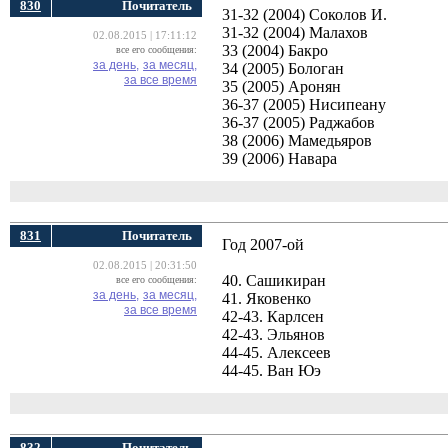
830
Почитатель
31-32 (2004) Соколов И.
31-32 (2004) Малахов
02.08.2015 | 17:11:12
33 (2004) Бакро
все его сообщения:
за день,
за месяц,
34 (2005) Бологан
за все время
35 (2005) Аронян
36-37 (2005) Нисипеану
36-37 (2005) Раджабов
38 (2006) Мамедьяров
39 (2006) Навара
831
Почитатель
Год 2007-ой
02.08.2015 | 20:31:50
40. Сашикиран
все его сообщения:
за день,
за месяц,
41. Яковенко
за все время
42-43. Карлсен
42-43. Эльянов
44-45. Алексеев
44-45. Ван Юэ
832
Почитатель