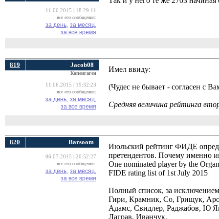
Так и у него те же 2703 начиная
11.06.2015 | 18:29:11
все его сообщения:
за день,
за месяц,
за все время
819
Jacob08
Имел ввиду:
Копенгаген
11.06.2015 | 19:32:23
(Чудес не бывает - согласен с Ва
все его сообщения:
за день,
за месяц,
Средняя величина рейтинга вто
за все время
820
Barsoom
Июльский рейтинг ФИДЕ определ
претендентов. Почему именно ию
06.07.2015 | 20:52:27
One nominated player by the Organise
все его сообщения:
за день,
за месяц,
FIDE rating list of 1st July 2015
за все время
Полный список, за исключением 
Гири, Крамник, Со, Грищук, Аро
Адамс, Свидлер, Раджабов, Ю Я
Лаграв, Иванчук.