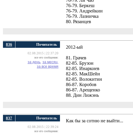
76-79. Ли Чао
76-79. Беркеш
76-79. Андрейкин
76-79. Лазничка
80. Рязанцев
836
Почитатель
2012-ый
02.08.2015 | 22:37:20
81. Грачев
все его сообщения:
за день,
за месяц,
82-85. Брузон
за все время
82-85. Инаркиев
82-85. МакШейн
82-85. Волокитин
86-87. Коробов
86-87. Арещенко
88. Дин Лижэнь
837
Почитатель
Как бы за сотню не выйти...
02.08.2015 | 22:39:24
все его сообщения: