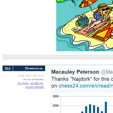
814
Почитатель
11.06.2015 | 00:33:25
все его сообщения:
за день,
за месяц,
за все время