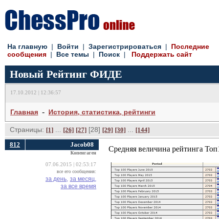
На главную
| 
Войти
| 
Зарегистрироваться
| 
Последние
сообщения
| 
Все темы
| 
Поиск
| 
Поддержать сайт
Новый Рейтинг ФИДЕ
17.10.2012 | 12:36:57
- 
Главная
История, статистика, рейтинги
Страницы:
... 
[28] 
... 
[1]
[26]
[27]
[29]
[30]
[144]
812
Jacob08
Средняя величина рейтинга Топ1
Копенгаген
07.06.2015 | 02:53:17
все его сообщения:
за день,
за месяц,
за все время