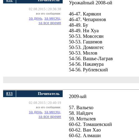
Урожайный 2008-ой
02.08.2015 | 20:36:38
46-47. Карякин
все его сообщения:
за день,
за месяц,
46-47. Чепаринов
за все время
48-49. Бу
48-49. Ни Хуа
50-53. Мовсесян
50-53. Гашимов
50-53. Домингес
50-53. Милов
54-56. Вашье-Лаграв
54-56. Накамура
54-56. Рублевский
833
Почитатель
2009-ый
02.08.2015 | 20:40:19
57. Вальехо
все его сообщения:
за день,
за месяц,
58. Найдич
за все время
59. Мотылев
60-62. Томашевский
60-62. Ван Хао
60-62. Алмаши