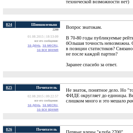
технической возможности нет)
824
Шиншиленыш
Вопрос знатокам.
2200
01.08.2015 | 18:53:09
В 70-80 годы публикуемые рейти
все его сообщения:
бОльшая точность невозможна. 
за день,
за месяц,
в позиции статистиков? Связано 
за все время
не после каждой партии?
Заранее спасибо за ответ.
825
Почитатель
Не знаток, понятное дело. Но "т
ФИДЕ округляет до единицы. Вер
02.08.2015 | 09:22:57
слишком много и это мешало
ра
все его сообщения:
за день,
за месяц,
за все время
826
Почитатель
Первые члены "клуба 2700".