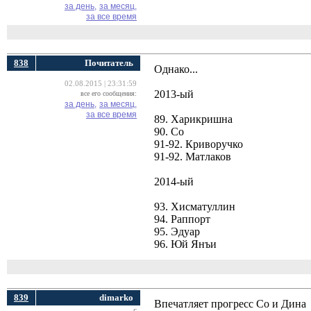
за день,
за месяц,
за все время
838
Почитатель
Однако...
02.08.2015 | 23:31:59
2013-ый
все его сообщения:
за день,
за месяц,
за все время
89. Харикришна
90. Со
91-92. Криворучко
91-92. Матлаков
2014-ый
93. Хисматуллин
94. Раппорт
95. Эдуар
96. Юй Янъи
839
dimarko
Впечатляет прогресс Со и Дина