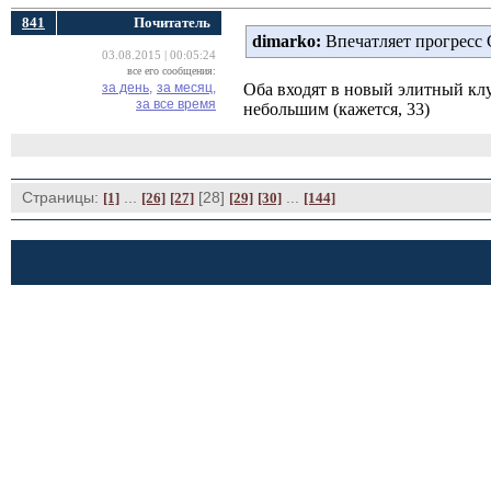
841
Почитатель
dimarko:
Впечатляет прогресс 
03.08.2015 | 00:05:24
все его сообщения:
за день,
за месяц,
Оба входят в новый элитный клу
за все время
небольшим (кажется, 33)
Страницы:
... 
[28] 
... 
[1]
[26]
[27]
[29]
[30]
[144]