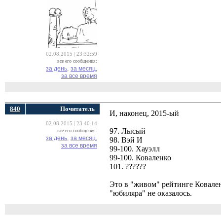
02.08.2015 | 23:32:59
все его сообщения:
за день,
за месяц,
за все время
840
Почитатель
И, наконец, 2015-ый
02.08.2015 | 23:40:14
97. Лысый
все его сообщения:
за день,
за месяц,
98. Вэй И
за все время
99-100. Хауэлл
99-100. Коваленко
101. ??????
Это в "живом" рейтинге Ковале
"юбиляра" не оказалось.