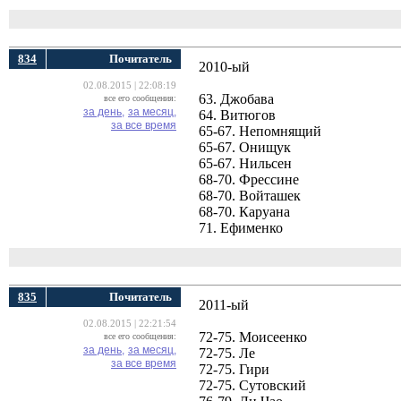
834
Почитатель
2010-ый
02.08.2015 | 22:08:19
63. Джобава
все его сообщения:
за день,
за месяц,
64. Витюгов
за все время
65-67. Непомнящий
65-67. Онищук
65-67. Нильсен
68-70. Фрессине
68-70. Войташек
68-70. Каруана
71. Ефименко
835
Почитатель
2011-ый
02.08.2015 | 22:21:54
72-75. Моисеенко
все его сообщения:
за день,
за месяц,
72-75. Ле
за все время
72-75. Гири
72-75. Сутовский