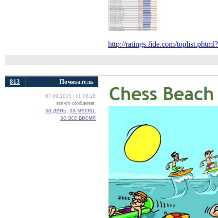
http://ratings.fide.com/toplist.phtml
813
Почитатель
07.06.2015 | 11:06:28
все его сообщения:
за день,
за месяц,
за все время