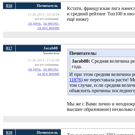
816
Почитатель
Кстати, французская лига нанесл
и средний рейтинг Топ100 в июле
11.06.2015 | 16:56:08
ещё ниже)
все его сообщения:
за день,
за месяц,
за все время
817
Jacob08
Почитатель:
Копенгаген
Jacob08:
Средняя величина рей
11.06.2015 | 17:42:00
все его сообщения:
года.
за день,
за месяц,
за все время
И при этом средняя величина р
11876
) не переставала расти! 
том случае, если средняя вели
объяснить причины последнего
Мы же с Вами лично и неоднокр
высшее образование) несколько с
818
Почитатель