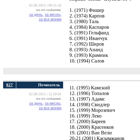
02.08.2015 | 09:31:42
1. (1971) Фишер
все его сообщения:
за день,
за месяц,
2. (1974) Карпов
за все время
3. (1980) Таль
4. (1984) Каспаров
5. (1991) Гельфанд
6. (1991) Иванчук
7. (1992) Широв
8. (1993) Ананд
9. (1993) Крамник
10. (1994) Салов
827
Почитатель
11. (1995) Камский
12. (1996) Топалов
02.08.2015 | 12:59:01
13. (1997) Адамс
все его сообщения:
за день,
за месяц,
14. (1998) Свидлер
за все время
15. (1999) Морозевич
16. (1999) Леко
17. (2000) Бареев
18. (2000) Красенков
19. (2001) Ван Вели
20-21 (2001) Касымжанов