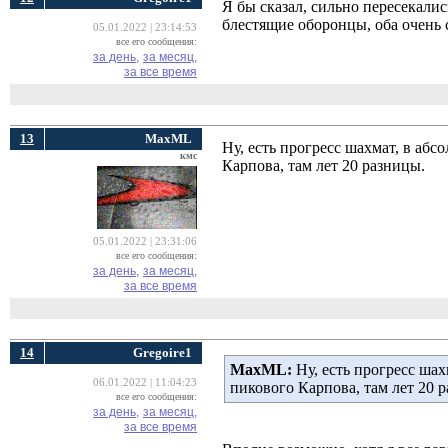
Я бы сказал, сильно пересекалис
блестящие оборонцы, оба очень 
05.01.2022 | 23:14:53
все его сообщения:
за день,
за месяц,
за все время
13
MaxML
Ну, есть прогресс шахмат, в аб
кмс
Карпова, там лет 20 разницы.
05.01.2022 | 23:31:06
все его сообщения:
за день,
за месяц,
за все время
14
Gregoire1
MaxML:
Ну, есть прогресс ша
06.01.2022 | 11:04:23
пикового Карпова, там лет 20 
все его сообщения:
за день,
за месяц,
за все время