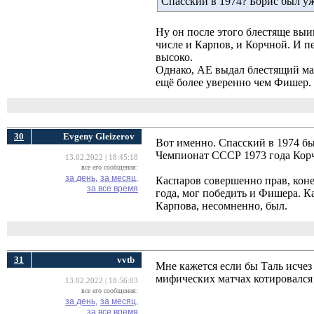
Спасский в 1974? Борис был уже
Ну он после этого блестяще выи
числе и Карпов, и Корчной. И п
высоко.
Однако, АЕ выдал блестящий мат
ещё более уверенно чем Фишер.
30
Evgeny Gleizerov
Вот именно. Спасский в 1974 бы
Чемпионат СССР 1973 года Корч
13.02.2022 | 18:45:18
все его сообщения:
за день,
за месяц,
Каспаров совершенно прав, коне
за все время
года, мог победить и Фишера. К
Карпова, несомненно, был.
31
vvtb
Мне кажется если бы Таль исчез
мифических матчах котировался
13.02.2022 | 18:56:03
все его сообщения:
за день,
за месяц,
за все время