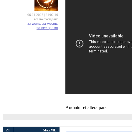
06.01.2022 | 21:02:16
все его сообщения:
за день,
за месяц,
за все время
__________________________
Audiatur et altera pars
21
MaxML