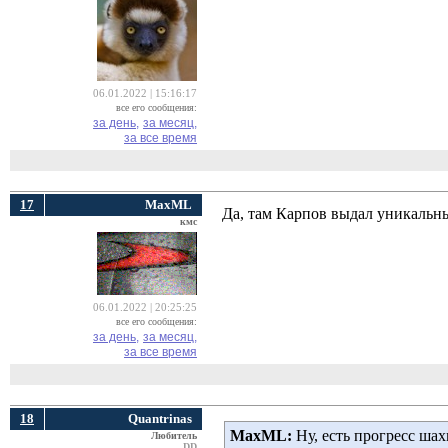
06.01.2022 | 15:16:17
все его сообщения:
за день,
за месяц,
за все время
17
MaxML
Да, там Карпов выдал уникальны
кмс
06.01.2022 | 20:25:25
все его сообщения:
за день,
за месяц,
за все время
18
Quantrinas
MaxML:
Ну, есть прогресс ша
Любитель
DD