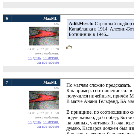
6
MaxML
AdikMesch:
Странный подбор ма
кмс
Капабланка в 1914, Алехин-Бо
Ботвинник в 1946...
04.01.2022 | 01:08:28
все его сообщения:
за день,
за месяц,
за все время
7
MaxML
По матчам сложно предсказать.
кмс
Как пример: соотношение сил в
получился ничейным, причём М
В матче Ананд-Гельфанд, БА мал
В принципе, по соотношению си
04.01.2022 | 01:15:58
подчёркиваю, до 6 побед, Ботви
все его сообщения:
за день,
за месяц,
на равных, учитывая 3 года пе
за все время
думаю, Каспаров должен был изв
Карлсен, наверное, был уже поси