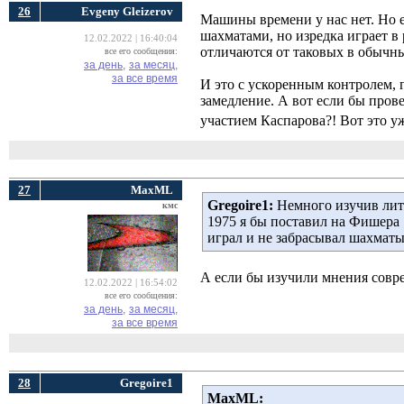
26
Evgeny Gleizerov
Машины времени у нас нет. Но е
шахматами, но изредка играет в
12.02.2022 | 16:40:04
отличаются от таковых в обычн
все его сообщения:
за день,
за месяц,
за все время
И это с ускоренным контролем, 
замедление. А вот если бы пров
участием Каспарова?! Вот это у
27
MaxML
Gregoire1:
Немного изучив лите
кмс
1975 я бы поставил на Фишера 
играл и не забрасывал шахматы
А если бы изучили мнения совр
12.02.2022 | 16:54:02
все его сообщения:
за день,
за месяц,
за все время
28
Gregoire1
MaxML: