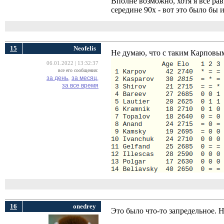
Вполне возможно, хотя я все рав
середине 90х - вот это было бы и
15
Neofelis
Не думаю, что с таким Карповы
06.01.2022 | 13:32:37
все его сообщения:
за день,
за месяц,
за все время
16
onedrey
Это было что-то запредельное. 