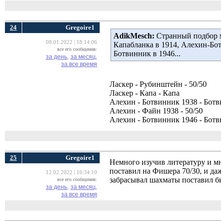
24
Gregoire1
AdikMesch:
Странный подбор ма
08.01.2022 | 18:14:06
Капабланка в 1914, Алехин-Бо
все его сообщения:
Ботвинник в 1946...
за день,
за месяц,
за все время
Ласкер - Рубинштейн - 50/50
Ласкер - Капа - Капа
Алехин - Ботвинник 1938 - Бот
Алехин - Файн 1938 - 50/50
Алехин - Ботвинник 1946 - Бот
25
Gregoire1
Немного изучив литературу и мн
поставил на Фишера 70/30, и да
12.02.2022 | 16:34:10
забрасывал шахматы поставил б
все его сообщения:
за день,
за месяц,
за все время