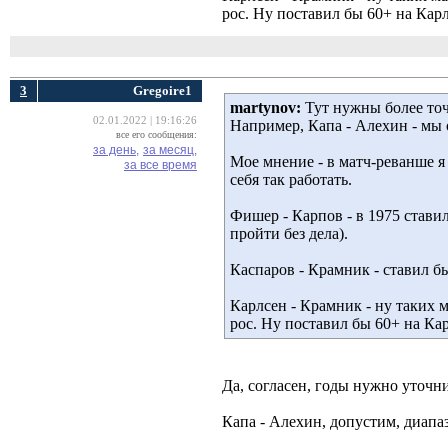
рос. Ну поставил бы 60+ на Карл
3
Gregoire1
martynov:
Тут нужны более точ
02.01.2022 | 19:16:26
Например, Капа - Алехин - мы 
все его сообщения:
за день,
за месяц,
Мое мнение - в матч-реванше я 
за все время
себя так работать.
Фишер - Карпов - в 1975 ставил
пройти без дела).
Каспаров - Крамник - ставил б
Карлсен - Крамник - ну таких 
рос. Ну поставил бы 60+ на Ка
Да, согласен, годы нужно уточни
Капа - Алехин, допустим, диапа