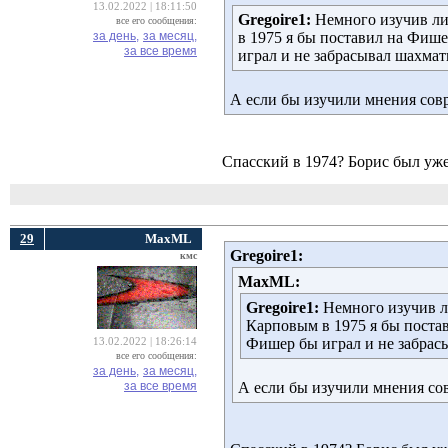
13.02.2022 | 18:11:50
Gregoire1:
Немного изучив лит
все его сообщения:
за день,
за месяц,
в 1975 я бы поставил на Фише
за все время
играл и не забрасывал шахмат
А если бы изучили мнения сов
Спасский в 1974? Борис был уже 
29
MaxML
Gregoire1:
кмс
MaxML:
Gregoire1:
Немного изучив ли
Карповым в 1975 я бы постав
Фишер бы играл и не забрас
13.02.2022 | 18:26:14
все его сообщения:
за день,
за месяц,
за все время
А если бы изучили мнения со