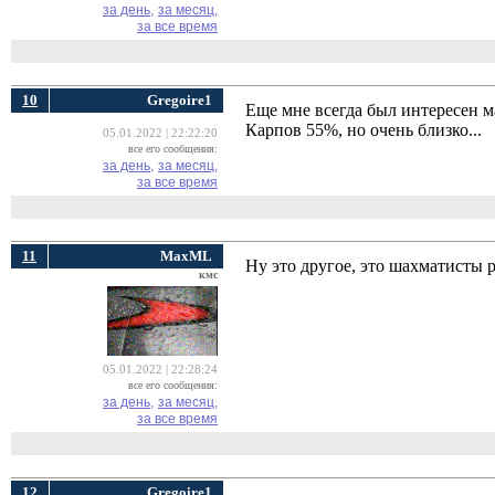
за день,
за месяц,
за все время
10
Gregoire1
Еще мне всегда был интересен 
Карпов 55%, но очень близко...
05.01.2022 | 22:22:20
все его сообщения:
за день,
за месяц,
за все время
11
MaxML
Ну это другое, это шахматисты р
кмс
05.01.2022 | 22:28:24
все его сообщения:
за день,
за месяц,
за все время
12
Gregoire1