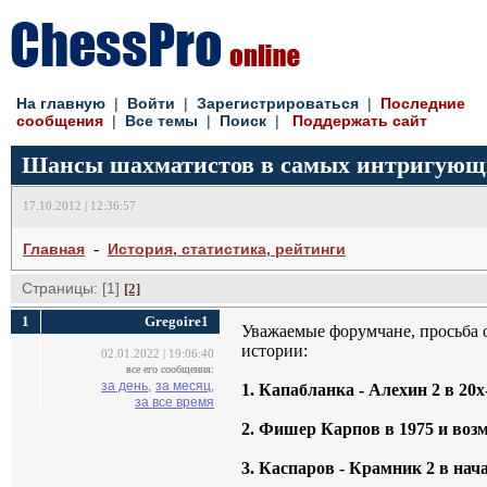
На главную
| 
Войти
| 
Зарегистрироваться
| 
Последние
сообщения
| 
Все темы
| 
Поиск
| 
Поддержать сайт
Шансы шахматистов в самых интригующи
17.10.2012 | 12:36:57
- 
Главная
История, статистика, рейтинги
Страницы: [1]
[2]
1
Gregoire1
Уважаемые форумчане, просьба 
истории:
02.01.2022 | 19:06:40
все его сообщения:
за день,
за месяц,
1. Капабланка - Алехин 2 в 20х
за все время
2. Фишер Карпов в 1975 и воз
3. Каспаров - Крамник 2 в нач