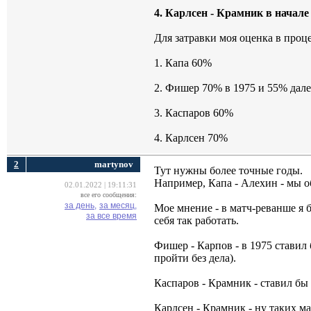
4. Карлсен - Крамник в начале
Для затравки моя оценка в проц
1. Капа 60%
2. Фишер 70% в 1975 и 55% дале
3. Каспаров 60%
4. Карлсен 70%
2
martynov
Тут нужны более точные годы.
Например, Капа - Алехин - мы о
02.01.2022 | 19:11:31
все его сообщения:
за день,
за месяц,
Мое мнение - в матч-реванше я б
за все время
себя так работать.
Фишер - Карпов - в 1975 ставил 
пройти без дела).
Каспаров - Крамник - ставил бы
Карлсен - Крамник - ну таких м