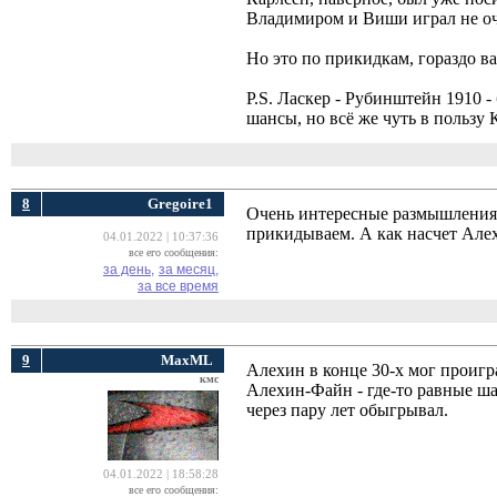
Владимиром и Виши играл не оч
Но это по прикидкам, гораздо ва
P.S. Ласкер - Рубинштейн 1910 -
шансы, но всё же чуть в пользу 
8
Gregoire1
Очень интересные размышления..
прикидываем. А как насчет Але
04.01.2022 | 10:37:36
все его сообщения:
за день,
за месяц,
за все время
9
MaxML
Алехин в конце 30-х мог проигр
кмс
Алехин-Файн - где-то равные ша
через пару лет обыгрывал.
04.01.2022 | 18:58:28
все его сообщения: