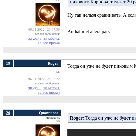
пикового Карпова, там лет 20 
Ну так нельзя сравнивать. А ес
__________________________
06.01.2022 | 20:47:36
Audiatur et altera pars
все его сообщения:
за день,
за месяц,
за все время
19
Roger
Тогда он уже не будет пиковым
M.
06.01.2022 | 20:57:22
все его сообщения:
за день,
за месяц,
за все время
20
Quantrinas
Roger:
Тогда он уже не будет 
Любитель
DD