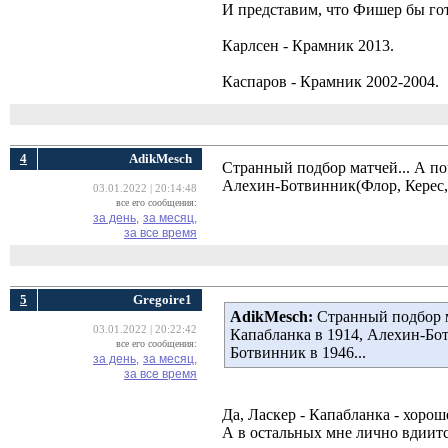
И представим, что Фишер бы гот
Карлсен - Крамник 2013.
Каспаров - Крамник 2002-2004.
4
AdikMesch
Странный подбор матчей... А по
Алехин-Ботвинник(Флор, Керес, 
03.01.2022 | 20:14:48
все его сообщения:
за день,
за месяц,
за все время
5
Gregoire1
AdikMesch:
Странный подбор ма
03.01.2022 | 20:22:42
Капабланка в 1914, Алехин-Бо
все его сообщения:
Ботвинник в 1946...
за день,
за месяц,
за все время
Да, Ласкер - Капабланка - хоро
А в остальных мне лично вдиитс