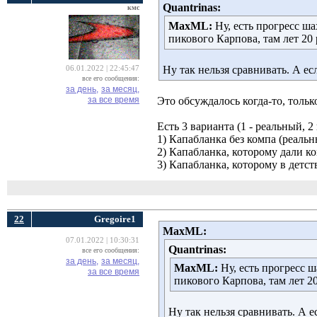
Quantrinas:
кмс
MaxML:
Ну, есть прогресс ш
пикового Карпова, там лет 20
Ну так нельзя сравнивать. А е
06.01.2022 | 22:45:47
все его сообщения:
за день,
за месяц,
за все время
Это обсуждалось когда-то, толь
Есть 3 варианта (1 - реальный, 2
1) Капабланка без компа (реальн
2) Капабланка, которому дали к
3) Капабланка, которому в детст
22
Gregoire1
MaxML:
07.01.2022 | 10:30:31
Quantrinas:
все его сообщения:
за день,
за месяц,
MaxML:
Ну, есть прогресс 
за все время
пикового Карпова, там лет 2
Ну так нельзя сравнивать. А 