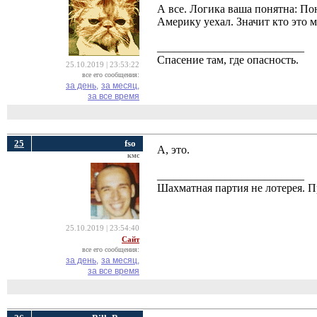
А все. Логика ваша понятна: Пон
Америку уехал. Значит кто это 
__________________________
Спасение там, где опасность.
25.10.2019 | 23:53:22
все его сообщения:
за день,
за месяц,
за все время
25
fso
А, это.
кмс
__________________________
Шахматная партия не лотерея.
25.10.2019 | 23:54:40
Сайт
все его сообщения:
за день,
за месяц,
за все время