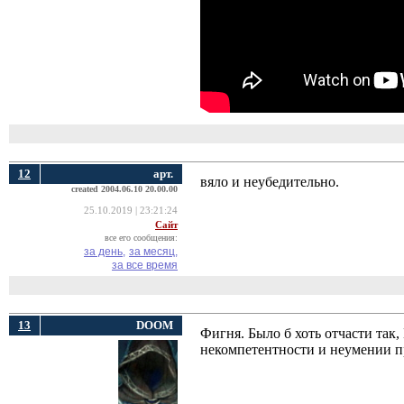
12
арт.
вяло и неубедительно.
created 2004.06.10 20.00.00
25.10.2019 | 23:21:24
Сайт
все его сообщения:
за день,
за месяц,
за все время
13
DOOM
Фигня. Было б хоть отчасти так
некомпетентности и неумении п