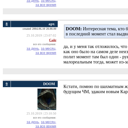
за день,
за месяц,
за все время
8
арт.
DOOM:
Интересная тема, кто 
created 2004.06.10 20.00.00
в последний момент стал выдви
25.10.2019 | 23:07:02
Сайт
все его сообщения:
да, и у меня так отложилось, чт
за день,
за месяц,
как оно было на самом деле неиз
за все время
полит момент там был один - р
малореальным тогда, может из-за
9
DOOM
Кстати, помню по шахматным жур
будущим ЧМ, эдаким новым Карп
25.10.2019 | 23:10:50
все его сообщения:
за день,
за месяц,
за все время