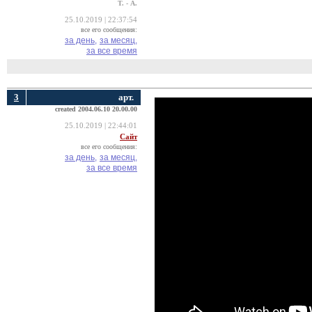
Т. - А.
25.10.2019 | 22:37:54
все его сообщения:
за день,
за месяц,
за все время
3
арт.
created 2004.06.10 20.00.00
25.10.2019 | 22:44:01
Сайт
все его сообщения:
за день,
за месяц,
за все время