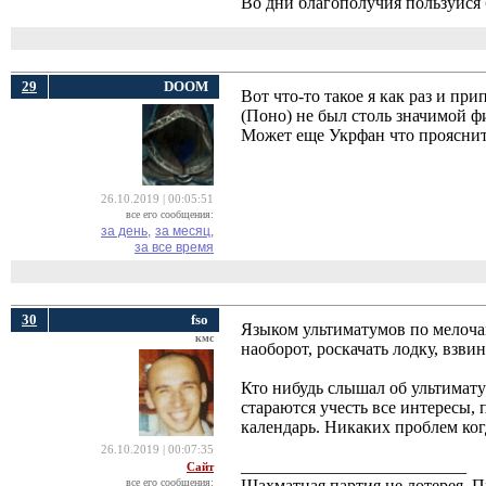
Во дни благополучия пользуйся 
29
DOOM
Вот что-то такое я как раз и пр
(Поно) не был столь значимой ф
Может еще Укрфан что прояснит
26.10.2019 | 00:05:51
все его сообщения:
за день,
за месяц,
за все время
30
fso
Языком ультиматумов по мелочам
кмс
наоборот, роскачать лодку, взви
Кто нибудь слышал об ультимату
стараются учесть все интересы,
календарь. Никаких проблем ког
26.10.2019 | 00:07:35
__________________________
Сайт
все его сообщения:
Шахматная партия не лотерея.