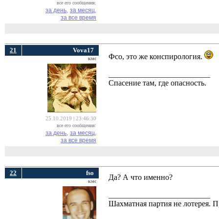
все его сообщения:
за день,
за месяц,
за все время
21
Vova17
Фсо, это же конспирология.
кмс
__________________________
Спасение там, где опасность.
25.10.2019 | 23:46:30
все его сообщения:
за день,
за месяц,
за все время
22
fso
Да? А что именно?
кмс
__________________________
Шахматная партия не лотерея.