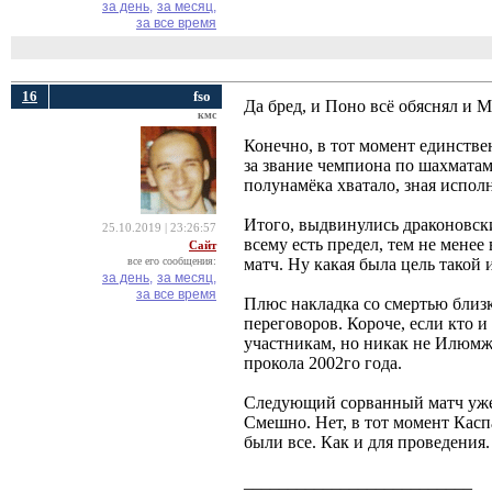
за день,
за месяц,
за все время
16
fso
Да бред, и Поно всё обяснял и 
кмс
Конечно, в тот момент единстве
за звание чемпиона по шахматам
полунамёка хватало, зная испо
Итого, выдвинулись драконовски
25.10.2019 | 23:26:57
всему есть предел, тем не мене
Сайт
все его сообщения:
матч. Ну какая была цель такой и
за день,
за месяц,
за все время
Плюс накладка со смертью близк
переговоров. Короче, если кто и
участникам, но никак не Илюмж
прокола 2002го года.
Следующий сорванный матч уже 
Смешно. Нет, в тот момент Кас
были все. Как и для проведения.
__________________________