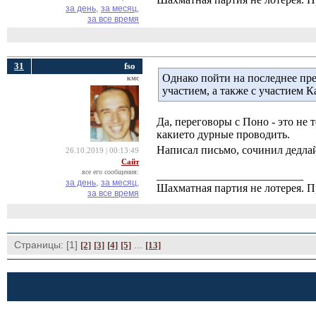
за день,
за месяц,
за все время
31
fso
Однако пойти на последнее пре
кмс
участием, а также с участием Ка
Да, переговоры с Поно - это не
какието дурные проводить.
Написал письмо, сочинил дедлай
26.10.2019 | 00:13:49
Сайт
все его сообщения:
__________________________
за день,
за месяц,
Шахматная партия не лотерея.
за все время
Страницы: [1]
... 
[2]
[3]
[4]
[5]
[13]