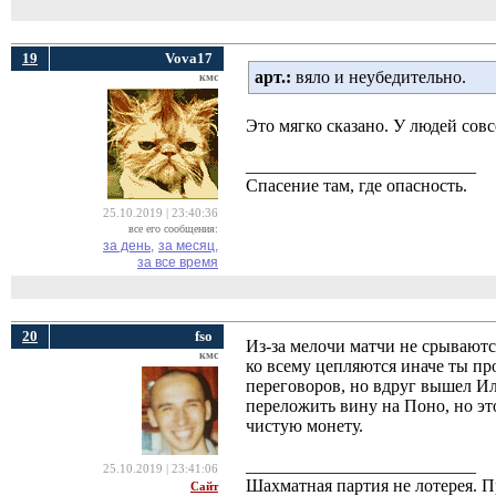
19
Vova17
арт.:
вяло и неубедительно.
кмс
Это мягко сказано. У людей сов
__________________________
Спасение там, где опасность.
25.10.2019 | 23:40:36
все его сообщения:
за день,
за месяц,
за все время
20
fso
Из-за мелочи матчи не срываютс
кмс
ко всему цепляются иначе ты пр
переговоров, но вдруг вышел Ил
переложить вину на Поно, но эт
чистую монету.
__________________________
25.10.2019 | 23:41:06
Шахматная партия не лотерея.
Сайт