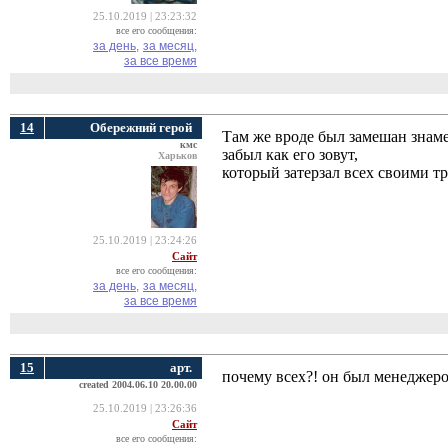
25.10.2019 | 23:23:32
все его сообщения:
за день,
за месяц,
за все время
14
Обережний герой
Там же вроде был замешан знам
кмс
забыл как его зовут,
Харьков
который затерзал всех своими т
25.10.2019 | 23:24:26
Сайт
все его сообщения:
за день,
за месяц,
за все время
15
арт.
почему всех?! он был менеджеро
created 2004.06.10 20.00.00
25.10.2019 | 23:26:36
Сайт
все его сообщения: