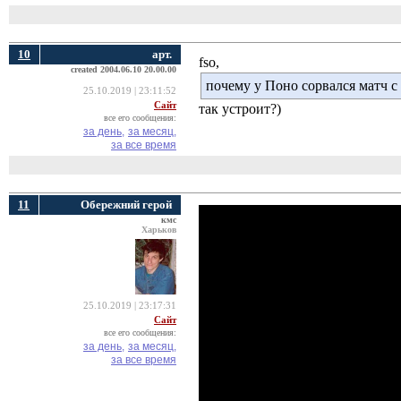
10
арт.
fso,
created 2004.06.10 20.00.00
почему у Поно сорвался матч с
25.10.2019 | 23:11:52
Сайт
так устроит?)
все его сообщения:
за день,
за месяц,
за все время
11
Обережний герой
кмс
Харьков
25.10.2019 | 23:17:31
Сайт
все его сообщения:
за день,
за месяц,
за все время