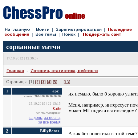
На главную
| 
Войти
| 
Зарегистрироваться
| 
Последние
сообщения
| 
Все темы
| 
Поиск
| 
Поддержать сайт
сорванные матчи
17.10.2012 | 12:36:57
- 
Главная
История, статистика, рейтинги
Страницы: [1]
... 
[2]
[3]
[4]
[5]
[13]
1
арт.
их немало, было б хорошо узнат
created 2004.06.10 20.00.00
25.10.2019 | 22:15:15
Меня, например, интересует поч
Сайт
может МГ поделится инсайдом? 
все его сообщения:
за день,
за месяц,
за все время
2
BillyBones
А как без политики в этой теме?