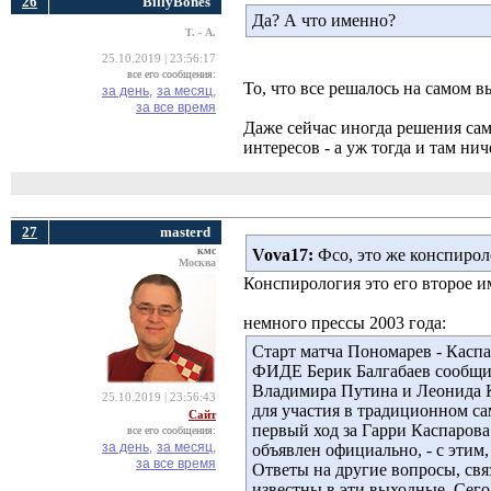
26
BillyBones
Да? А что именно?
Т. - А.
25.10.2019 | 23:56:17
все его сообщения:
То, что все решалось на самом в
за день,
за месяц,
за все время
Даже сейчас иногда решения са
интересов - а уж тогда и там ни
27
masterd
кмс
Vova17:
Фсо, это же конспирол
Москва
Конспирология это его второе им
немного прессы 2003 года:
Старт матча Пономарев - Каспа
ФИДЕ Берик Балгабаев сообщил
Владимира Путина и Леонида Ку
25.10.2019 | 23:56:43
для участия в традиционном са
Сайт
первый ход за Гарри Каспарова
все его сообщения:
за день,
за месяц,
объявлен официально, - с этим,
за все время
Ответы на другие вопросы, свя
известны в эти выходные. Сег