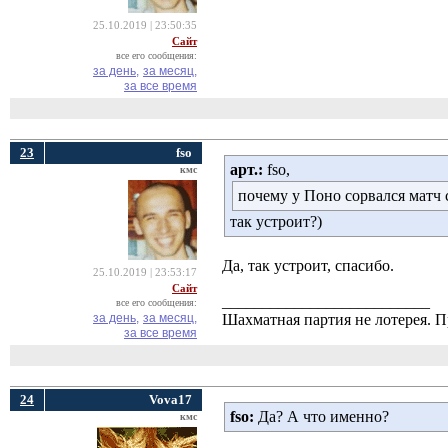
25.10.2019 | 23:50:35
Сайт
все его сообщения:
за день,
за месяц,
за все время
23
fso
арт.:
fso, 
кмс
почему у Поно сорвался матч 
так устроит?)
Да, так устроит, спасибо.
25.10.2019 | 23:53:17
Сайт
__________________________
все его сообщения:
за день,
за месяц,
Шахматная партия не лотерея.
за все время
24
Vova17
fso:
Да? А что именно?
кмс