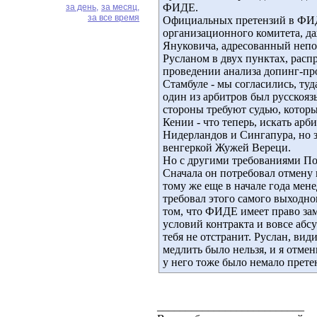
ФИДЕ.
за день,
за месяц,
за все время
Официальных претензий в ФИД
организационного комитета, да
Януковича, адресованный непон
Русланом в двух пунктах, рас
проведении анализа допинг-про
Стамбуле - мы согласились, туд
один из арбитров был русскояз
стороны требуют судью, которы
Кении - что теперь, искать ар
Нидерландов и Сингапура, но 
венгеркой Жужей Вереци.
Но с другими требованиями По
Сначала он потребовал отмену 
тому же еще в начале года ме
требовал этого самого выходн
том, что ФИДЕ имеет право за
условий контракта и вовсе абс
тебя не отстранит. Руслан, вид
медлить было нельзя, и я отмен
у него тоже было немало прет
__________________________