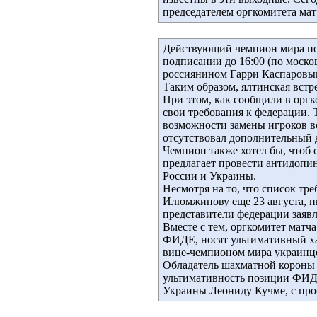
председателем оргкомитета ма
Действующий чемпион мира по
подписании до 16:00 (по москов
россиянином Гарри Каспаровы
Таким образом, ялтинская встре
При этом, как сообщили в орг
свои требования к федерации. 
возможности замены игроков вс
отсутствовал дополнительный 
Чемпион также хотел бы, чтоб 
предлагает провести антидопи
России и Украины.
Несмотря на то, что список т
Илюмжинову еще 23 августа, п
представители федерации заявл
Вместе с тем, оргкомитет матча
ФИДЕ, носят ультимативный хар
вице-чемпионом мира украинц
Обладатель шахматной короны 
ультимативность позиции ФИДЕ
Украины Леониду Кучме, с про