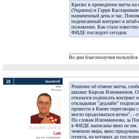
Кризис в проведении матча н
(Украина) и Гарри Каспаровым 
назначенный день и час. Поном
подписанный контракт в штаб-
положение. Как стало извест
ФИДЕ последует сегодня.
__________________________
Во дни благополучия пользуйся 
28
masterd
Решение об отмене матча, соо
кмс
Москва
шахмат Кирсан Илюмжинов. Он 
отказался подписать контракт н
откладывая "дедлайн" подписа
провести в Киеве переговоры с 
могло продолжаться вечно", -
По словам Илюмжинова, за Поно
в ФИДЕ написаны явно не им. 
25.10.2019 | 23:59:32
чемпион мира, явно придуманы 
Сайт
пункта, на которых до последн
все его сообщения: