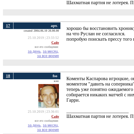
Шахматная партия не лотерея.
17
арт.
хорошо бы восстановить хронику
created 2004.06.10 20.00.00
на что Руслан не согласился.
25.10.2019 | 23:33:52
попробую поискать прессу того 
Сайт
все его сообщения:
за день,
за месяц,
за все время
18
fso
Коменты Каспарова игроцкие, он
кмс
моментом "давить на соперника
теперь уже понятно ожидаемого 
собирается никаких матчей с ни
Гарри.
__________________________
25.10.2019 | 23:36:01
Шахматная партия не лотерея.
Сайт
все его сообщения:
за день,
за месяц,
за все время