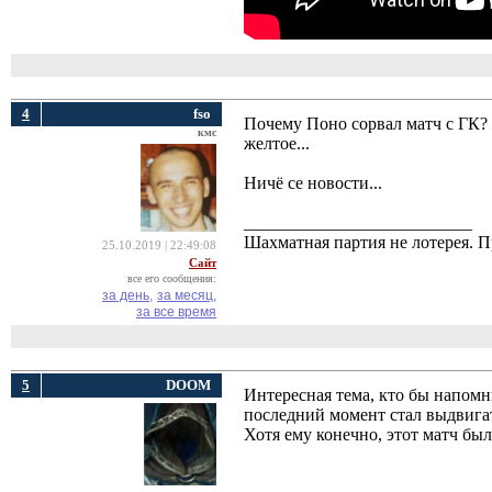
4
fso
Почему Поно сорвал матч с ГК? Н
кмс
желтое...
Ничё се новости...
__________________________
Шахматная партия не лотерея.
25.10.2019 | 22:49:08
Сайт
все его сообщения:
за день,
за месяц,
за все время
5
DOOM
Интересная тема, кто бы напом
последний момент стал выдвигат
Хотя ему конечно, этот матч бы