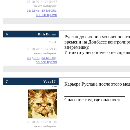
25.10.2019 | 22:54:57
все его сообщения:
за день,
за месяц,
за все время
6
BillyBones
Руслан до сих пор молчит по это
времени на Донбассе контролир
Т. - А.
вперемешку.
25.10.2019 | 22:59:45
И никто у него ничего не спраш
все его сообщения:
за день,
за месяц,
за все время
7
Vova17
Карьера Руслана после этого ме
кмс
__________________________
Спасение там, где опасность.
25.10.2019 | 23:01:46
все его сообщения: