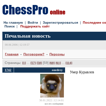
На главную
| 
Войти
| 
Зарегистрироваться
| 
Последние с
Поиск
| 
Поддержать сайт
Печальная новость
08.06.2006 | 12:19:57
- 
- 
Главная
Поговорим?
Персоны
Страницы:
... 
[59] 
... 
[1]
[57]
[58]
[60]
[61]
[114]
1742
onedrey
Умер Куравлев
30.01.2022 | 12:14:01
все его сообщения: