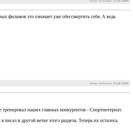
номер сообщения:
9-228-32089
ных фильмов это означает уже обессмертить себя. А ведь
номер сообщения:
9-228-32090
же тренировал наших главных конкурентов - Спортинтернат.
 я писал в другой ветке этого раздела. Теперь их осталось