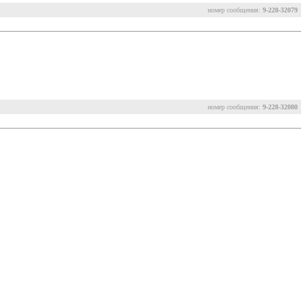
номер сообщения:
9-228-32079
номер сообщения:
9-228-32080