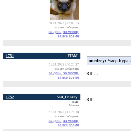
30.01.2022 | 23:09:55
все его сообщения:
за день,
за месяц,
за все время
1751
FIBM
onedrey:
Умер Курав
31.01.2022 | 00:28:27
все его сообщения:
за день,
за месяц,
RIP…
за все время
1752
Sad_Donkey
RIP
КМС
Москва
31.01.2022 | 11:28:18
все его сообщения:
за день,
за месяц,
за все время