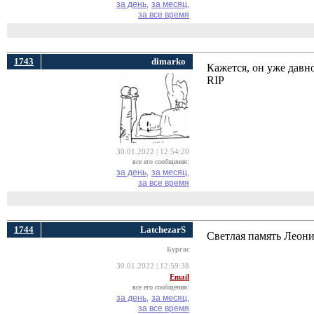
за день,
за месяц,
за все время
1743
dimarko
Кажется, он уже давно
RIP
30.01.2022 | 12:54:20
все его сообщения:
за день,
за месяц,
за все время
1744
LatchezarS
Светлая память Леони
Бургас
30.01.2022 | 12:59:38
Email
все его сообщения:
за день,
за месяц,
за все время