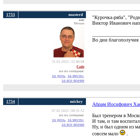
1753
masterd
"Курочка-ряба", "Родн
кмс
Виктор Иванович напи
Москва
___________________
Во дни благополучия 
31.01.2022 | 12:46:08
Сайт
все его сообщения:
за день,
за месяц,
за все время
1754
mickey
Абрам Иосифович Хас
07.02.2022 | 00:31:52
Был тренером в Моско
все его сообщения:
за день,
за месяц,
И там, и там воспита
за все время
Ну, и был одним из ма
совсем мало
.