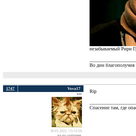
незабываемый Рири Гр
___________________
Во дни благополучия 
1747
Vova17
Rip
кмс
___________________
Спасение там, где опа
30.01.2022 | 15:53:50
все его сообщения: