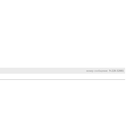
номер сообщения:
9-228-32081