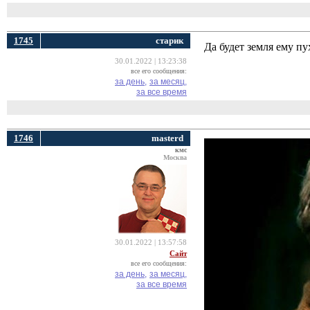
1745
старик
Да будет земля ему пух
30.01.2022 | 13:23:38
все его сообщения:
за день,
за месяц,
за все время
1746
masterd
кмс
Москва
30.01.2022 | 13:57:58
Сайт
все его сообщения:
за день,
за месяц,
за все время