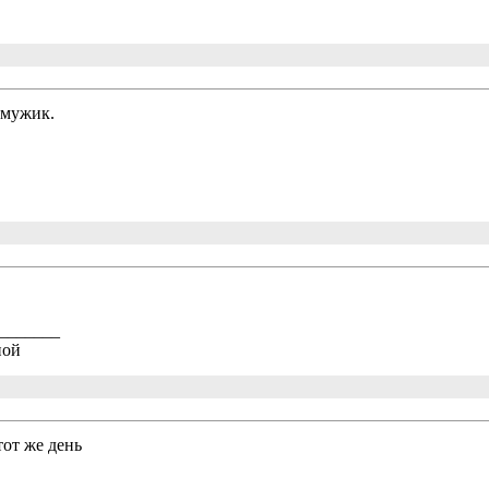
 мужик.
_______
ной
от же день