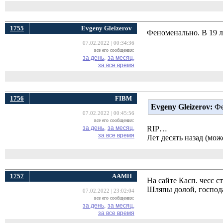
1755
Evgeny Gleizerov
Феноменально. В 19 л
07.02.2022 | 00:34:36
все его сообщения:
за день,
за месяц,
за все время
1756
FIBM
Evgeny Gleizerov:
Фе
07.02.2022 | 00:45:56
все его сообщения:
за день,
за месяц,
RIP…
за все время
Лет десять назад (мо
1757
ААМН
На сайте Касп. чесс 
Шляпы долой, господ
07.02.2022 | 23:02:04
все его сообщения:
за день,
за месяц,
за все время