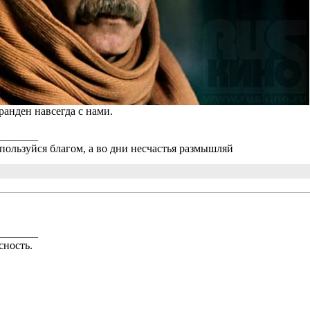
анден навсегда с нами.
_______
пользуйся благом, а во дни несчастья размышляй
_______
сность.