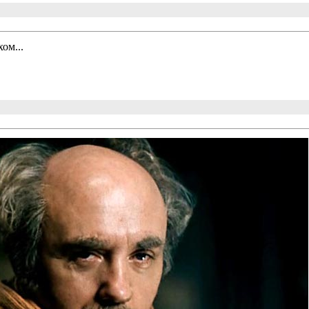
ом...