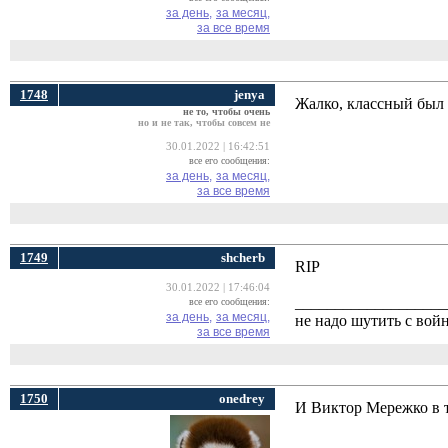
за день,
за месяц,
за все время
1748
jenya
Жалко, классный был
не то, чтобы очень
но и не так, чтобы совсем не
30.01.2022 | 16:42:51
все его сообщения:
за день,
за месяц,
за все время
1749
shcherb
RIP
30.01.2022 | 17:46:04
___________________
все его сообщения:
за день,
за месяц,
не надо шутить с вой
за все время
1750
onedrey
И Виктор Мережко в т