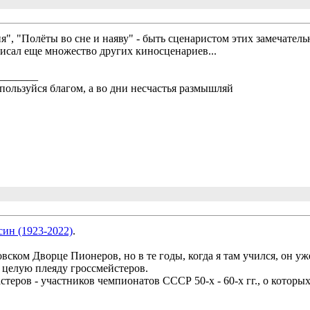
я", "Полёты во сне и наяву" - быть сценаристом этих замечатель
сал еще множество других киносценариев...
_______
пользуйся благом, а во дни несчастья размышляй
ин (1923-2022)
.
вском Дворце Пионеров, но в те годы, когда я там учился, он у
л целую плеяду гроссмейстеров.
стеров - участников чемпионатов СССР 50-х - 60-х гг., о которых