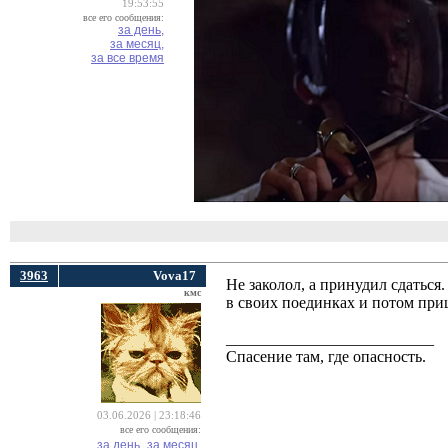
19:53:55
все его сообщения:
за день,
за месяц,
за все время
3963
Vova17
Не заколол, а принудил сдаться
кмс
в своих поединках и потом при
__________________________
Спасение там, где опасность.
03.06.2026 | 23:18:46
все его сообщения:
за день,
за месяц,