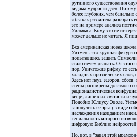
рутинного существования одух
ведома мудрости дзен. Потому
более глубоких, чем банально
я бы как раз хотела разобрать
это на примере анализа поэти
Уильямса. Кому это не интерес
может дальше не читать. Я пиш
Вся американская новая школа
Уитмен - это крупная фигура 
попытавшись зашить Символич
стало нечем дышать. От этого 
пор. Уничтожив рифму, то есть
холодных прозаических слов, п
Здесь нет пауз, зазоров, сбое
стены расширены до самого го
рационалистическая конфуциа
вещи, лишив их святости и чуд
Подобно Юлиусу Эволе, Уитме
заполучить ее эрзац в виде со
наслаждения назиданием идеи. 
гениальность которого позволи
цифровую Библию нейросетей
Но, вот, в "завал этой мрамор