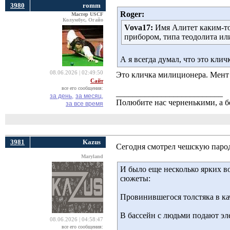
3980
romm
Roger:
Мастер USCF
Колумбус, Огайо
Vova17:
Имя Алитет каким-то
прибором, типа теодолита ил
А я всегда думал, что это клич
08.06.2026 | 02:49:50
Это кличка милиционера. Мент
Сайт
все его сообщения:
__________________________
за день,
за месяц,
Полюбите нас черненькими, а б
за все время
3981
Kazus
Сегодня смотрел чешскую парод
Maryland
И было еще несколько ярких в
сюжеты:
Провинившегося толстяка в ка
В бассейн с людьми подают эл
08.06.2026 | 04:58:47
все его сообщения: