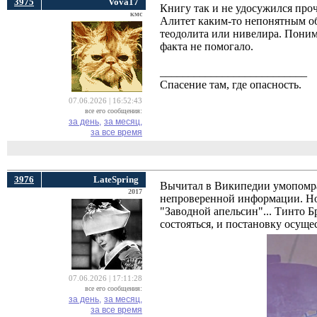
3975
Vova17
Книгу так и не удосужился проч
кмс
Алитет каким-то непонятным об
теодолита или нивелира. Понима
факта не помогало.
__________________________
Спасение там, где опасность.
07.06.2026 | 16:52:43
все его сообщения:
за день,
за месяц,
за все время
3976
LateSpring
Вычитал в Википедии умопомрачи
2017
непроверенной информации. Но 
"Заводной апельсин"... Тинто Б
состояться, и постановку осущ
07.06.2026 | 17:11:28
все его сообщения:
за день,
за месяц,
за все время