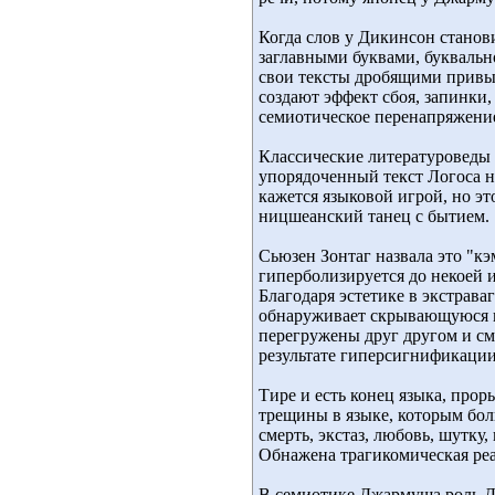
Когда слов у Дикинсон станов
заглавными буквами, буквальн
свои тексты дробящими привы
создают эффект сбоя, запинки,
семиотическое перенапряжение. 
Классические литературоведы 
упорядоченный текст Логоса н
кажется языковой игрой, но эт
ницшеанский танец с бытием.
Сьюзен Зонтаг назвала это "кэ
гиперболизируется до некоей 
Благодаря эстетике в экстрав
обнаруживает скрывающуюся по
перегружены друг другом и см
результате гиперсигнификации
Тире и есть конец языка, прор
трещины в языке, которым бол
смерть, экстаз, любовь, шутку,
Обнажена трагикомическая реа
В семиотике Джармуша роль Ди