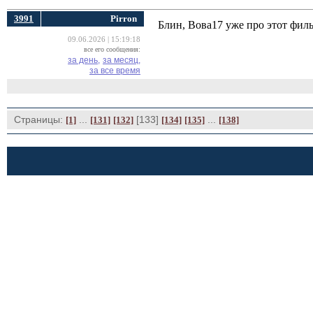
3991
Pirron
Блин, Вова17 уже про этот филь
09.06.2026 | 15:19:18
все его сообщения:
за день,
за месяц,
за все время
Страницы:
... 
[133] 
... 
[1]
[131]
[132]
[134]
[135]
[138]