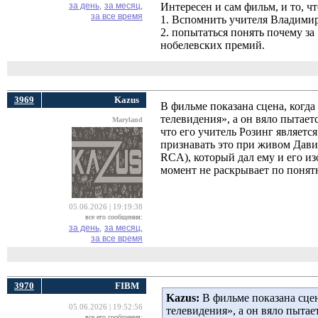
за день,
за месяц,
Интересен и сам фильм, и то, ч
за все время
1. Вспомнить учителя Владими
2. попытаться понять почему за
нобелевских премий.
3969
Kazus
В фильме показана сцена, когд
телевидения», а он вяло пытает
Maryland
что его учитель Розинг являетс
признавать это при живом Дав
RCA), который дал ему и его из
момент не раскрывает по поня
05.06.2026 | 19:19:38
все его сообщения:
за день,
за месяц,
за все время
3970
FIBM
Kazus:
В фильме показана сцен
05.06.2026 | 19:52:56
телевидения», а он вяло пытае
все его сообщения: