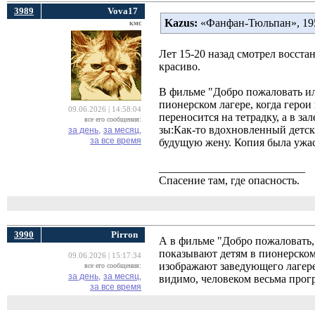
3989
Vova17
Kazus:
«Фанфан-Тюльпан», 195
кмс
Лет 15-20 назад смотрел восст
красиво.
В фильме "Добро пожаловать ил
пионерском лагере, когда геро
09.06.2026 | 14:58:04
переносится на тетрадку, а в за
все его сообщения:
зы:Как-то вдохновленный детск
за день,
за месяц,
за все время
будущую жену. Копия была ужас
__________________________
Спасение там, где опасность.
3990
Pirron
А в фильме "Добро пожаловать
показывают детям в пионерском 
09.06.2026 | 15:17:34
изображают заведующего лагере
все его сообщения:
за день,
за месяц,
видимо, человеком весьма прог
за все время