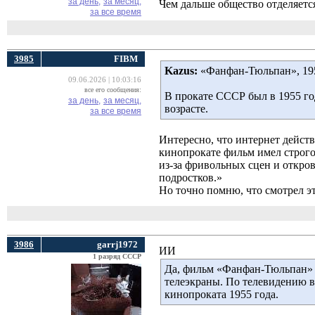
за день,
за месяц,
Чем дальше общество отделяется
за все время
3985
FIBM
Kazus:
«Фанфан-Тюльпан», 1952
09.06.2026 | 10:03:16
все его сообщения:
В прокате СССР был в 1955 год
за день,
за месяц,
возрасте.
за все время
Интересно, что интернет действ
кинопрокате фильм имел строго
из-за фривольных сцен и откро
подростков.»
Но точно помню, что смотрел э
3986
garrj1972
ИИ
1 разряд СССР
Да, фильм «Фанфан-Тюльпан» б
телеэкраны. По телевидению в 
кинопроката 1955 года.