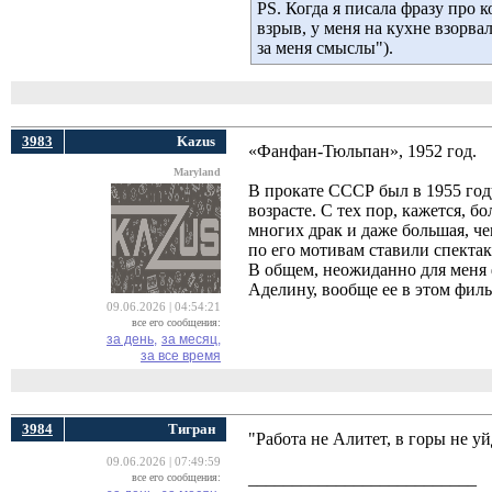
PS. Когда я писала фразу про 
взрыв, у меня на кухне взорва
за меня смыслы").
3983
Kazus
«Фанфан-Тюльпан», 1952 год.
Maryland
В прокате СССР был в 1955 году
возрасте. С тех пор, кажется, 
многих драк и даже большая, че
по его мотивам ставили спектак
В общем, неожиданно для меня ф
Аделину, вообще ее в этом фил
09.06.2026 | 04:54:21
все его сообщения:
за день,
за месяц,
за все время
3984
Тигран
"Работа не Алитет, в горы не уй
09.06.2026 | 07:49:59
__________________________
все его сообщения: