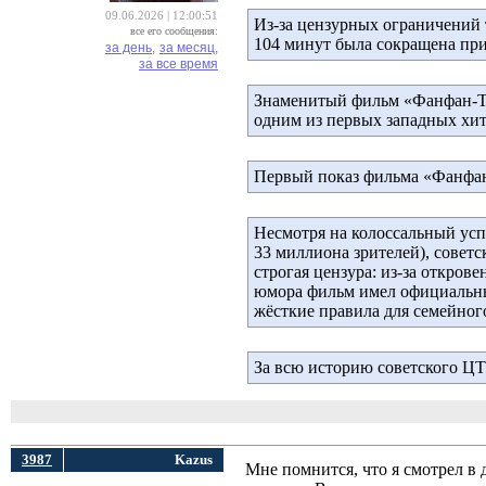
09.06.2026 | 12:00:51
Из-за цензурных ограничений 
все его сообщения:
104 минут была сокращена пр
за день,
за месяц,
за все время
Знаменитый фильм «Фанфан-Т
одним из первых западных хито
Первый показ фильма «Фанфан
Несмотря на колоссальный успе
33 миллиона зрителей), советс
строгая цензура: из-за откро
юмора фильм имел официальный
жёсткие правила для семейног
За всю историю советского ЦТ
3987
Kazus
Мне помнится, что я смотрел в 