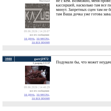
не с кем. Возможно, меня пров
Maryland
кассиршей, насколько там все 
минут. Запретных сцен там не б
там Ваша дочка уже готова завал
09.06.2026 | 14:20:07
все его сообщения:
за день,
за месяц,
за все время
3988
garrj1972
Подумали бы, что может неудач
1 разряд СССР
09.06.2026 | 14:40:29
все его сообщения:
за день,
за месяц,
за все время