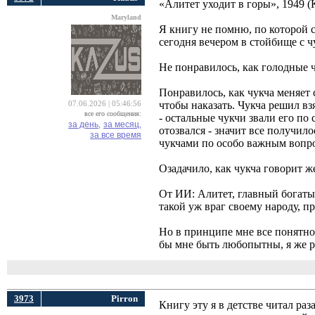
«Алитет уходит в горы», 1949 (
Maryland
Я книгу не помню, по которой 
сегодня вечером в стойбище с ч
Не понравилось, как голодные 
Понравилось, как чукча меняет 
чтобы наказать. Чукча решил вз
07.06.2026 | 05:46:56
все его сообщения:
- остальные чукчи звали его по
за день,
за месяц,
отозвался - значит все получил
за все время
чукчами по особо важным вопро
Озадачило, как чукча говорит ж
От ИИ: Алитет, главный богатый
такой уж враг своему народу, 
Но в принципе мне все понятно
бы мне быть любопытны, я же ра
3973
Pirron
Книгу эту я в детстве читал раз