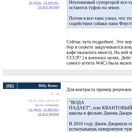
Неуловимый супергерой все-так
за день,
за месяц,
за все время
остаются туфли на земле.
Потом я все-таки узнал, что э
содействии собаки пана Фоуст
Сейчас чуть подробнее. Это че
бор в сюжете закручивается во
кафе оказалось много). На ней
СССР? ) в военных целях. Дейс
самого агента W4C) была мален
3982
Billy Bоnes
Для контраста пример рецензии
Т. - А.
08.06.2026 | 09:04:29
"ВОДА
все его сообщения:
ПАДАЕТ", или КВАНТОВЫЙ С
за день,
за месяц,
школы в фильме Джима Джарм
за все время
В 2016 году Джим Джармуш пост
испытываешь невероятное чувс