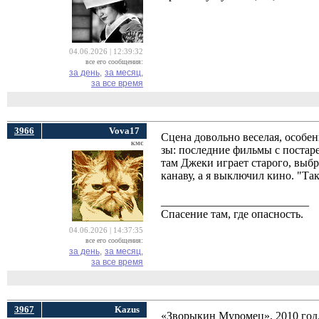
04.06.2026 | 12:39:32
все его сообщения:
за день,
за месяц,
за все время
3966
Vova17
Сцена довольно веселая, особен
кмс
зы: последние фильмы с постаре
там Джеки играет старого, выб
канаву, а я выключил кино. "Та
__________________________
Спасение там, где опасность.
04.06.2026 | 14:37:35
все его сообщения:
за день,
за месяц,
за все время
3967
Kazus
«Зворыкин Муромец», 2010 год