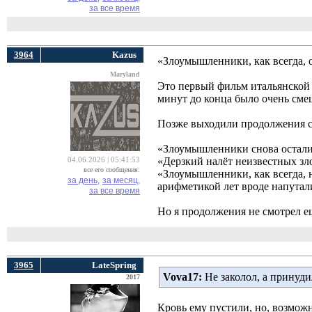
за все время
3964
Kazus
«Злоумышленники, как всегда, о
Maryland
Это первый фильм итальянской 
минут до конца было очень смеш
Позже выходили продолжения с
«Злоумышленники снова осталис
«Дерзкий налёт неизвестных зл
04.06.2026 | 05:41:53
все его сообщения:
«Злоумышленники, как всегда, н
за день,
за месяц,
арифметикой лет вроде напутал
за все время
Но я продолжения не смотрел е
3965
LateSpring
Vova17:
Не заколол, а принуди
2017
Кровь ему пустили, но, возмож