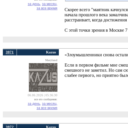
за день,
за месяц,
за все время
Скорее всего "маятник качнулс
начала прошлого века замалчива
расстраивает, когда достижени
С этой точки зрения в Москве 7
3971
Kazus
«Злоумышленники снова осталис
Maryland
Если в первом фильме мне смешн
смешного не заметил. Но сам сю
слабее первого, но приятно был
06.06.2026 | 05:36:30
все его сообщения:
за день,
за месяц,
за все время
3972
Kazus