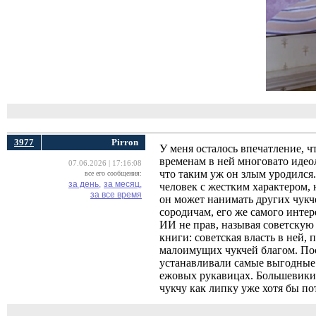
3977
Pirron
У меня осталось впечатление, ч
временам в ней многовато идеол
07.06.2026 | 17:16:08
что таким уж он злым уродился
все его сообщения:
за день,
за месяц,
человек с жестким характером, 
за все время
он может нанимать других чукч
сородичам, его же самого инте
ИИ не прав, называя советскую 
книги: советская власть в ней, 
малоимущих чукчей благом. По
устанавливали самые выгодные 
ежовых рукавицах. Большевики 
чукчу как липку уже хотя бы пот