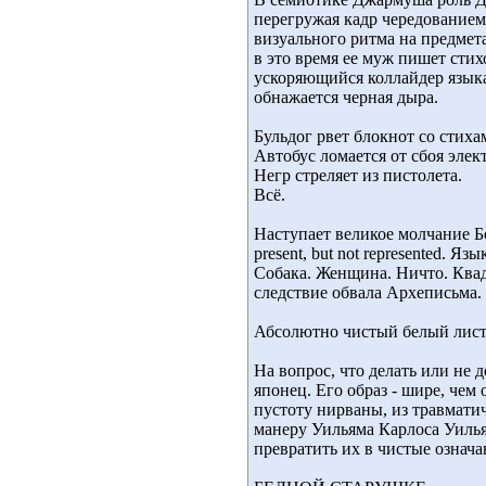
перегружая кадр чередованием
визуального ритма на предмет
в это время ее муж пишет стих
ускоряющийся коллайдер языка.
обнажается черная дыра.
Бульдог рвет блокнот со стиха
Автобус ломается от сбоя элек
Негр стреляет из пистолета.
Всё.
Наступает великое молчание Бо
present, but not represented. 
Собака. Женщина. Ничто. Квад
следствие обвала Археписьма.
Абсолютно чистый белый лист
На вопрос, что делать или не 
японец. Его образ - шире, чем
пустоту нирваны, из травмати
манеру Уильяма Карлоса Уилья
превратить их в чистые означ