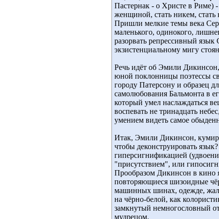
Пастернак - о Христе в Риме) 
женщиной, стать никем, стать 
Пришли мелкие темы века Сере
маленького, одинокого, лишне
разорвать репрессивный язык 
экзистенциальному мигу стоян
Речь идёт об Эмили Дикинсон
юной поклонницы поэтессы сво
городу Патерсону и образец д
самолюбования Бальмонта в е
который умел наслаждаться в
воспевать не тринадцать небес
умением видеть самое обыден
Итак, Эмили Дикинсон, кумир 
чтобы деконструировать язык?
гиперсигнификацией (удвоени
"присутствием", или гипосигн
Прообразом Дикинсон в кино я
повторяющиеся шизоидные чёрн
машинных шинах, одежде, жалюз
на чёрно-белой, как колористи
замкнутый немногословный отр
мудрецом.