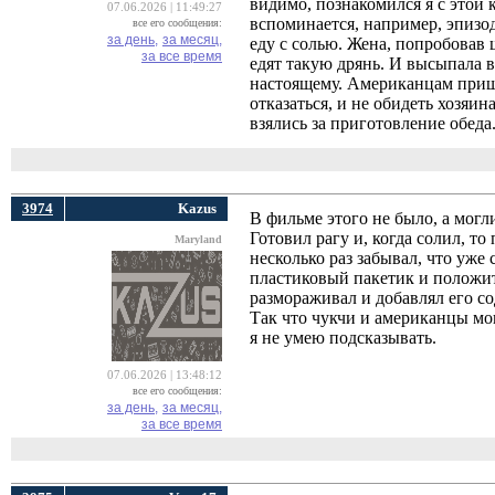
видимо, познакомился я с этой
07.06.2026 | 11:49:27
вспоминается, например, эпизо
все его сообщения:
за день,
за месяц,
еду с солью. Жена, попробовав
за все время
едят такую дрянь. И высыпала 
настоящему. Американцам пришл
отказаться, и не обидеть хозяин
взялись за приготовление обеда
3974
Kazus
В фильме этого не было, а могл
Готовил рагу и, когда солил, то
Maryland
несколько раз забывал, что уже 
пластиковый пакетик и положит
размораживал и добавлял его со
Так что чукчи и американцы мог
я не умею подсказывать.
07.06.2026 | 13:48:12
все его сообщения:
за день,
за месяц,
за все время