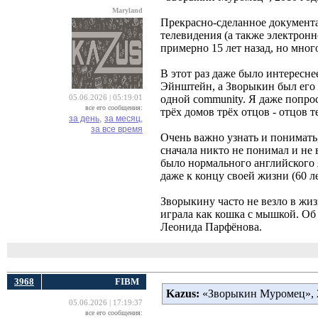
Maryland
Прекрасно-сделанное документа
телевидения (а также электрон
примерно 15 лет назад, но мног
В этот раз даже было интереснее
Эйнштейн, а Зворыкин был его 
одной community. Я даже попрос
05.06.2026 | 05:19:01
все его сообщения:
трёх домов трёх отцов - отцов 
за день,
за месяц,
за все время
Очень важно узнать и понимать,
сначала никто не понимал и не
было нормального английского 
даже к концу своей жизни (60 ле
Зворыкину часто не везло в жиз
играла как кошка с мышкой. Об 
Леонида Парфёнова.
3968
FIBM
Kazus:
«Зворыкин Муромец», 2
05.06.2026 | 17:19:37
все его сообщения: