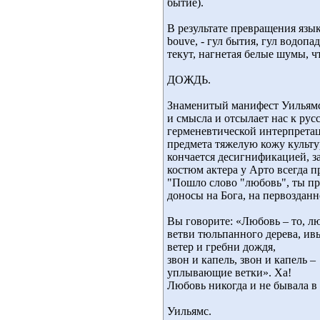
бытие).
В результате превращения язык
bouve, - гул бытия, гул водоп
текут, нагнетая белые шумы, ч
ДОЖДЬ.
Знаменитый манифест Уильямса г
и смысла и отсылает нас к рус
герменевтической интерпретац
предмета тяжелую кожу культ
кончается десигнификацией, з
костюм актера у Арто всегда п
"Пошло слово "любовь", ты пра
доносы на Бога, на первоздан
Вы говорите: «Любовь – то, лю
ветви тюльпанного дерева, ив
ветер и гребни дождя,
звон и капель, звон и капель –
уплывающие ветки». Ха!
Любовь никогда и не бывала в 
Уильямс.