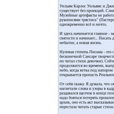
Уильям Карлос Уильямс и Джи
существует без проекций. Сли
Музейные артефакты не работа
рукописями трястись" (Пастер
одновременно всё и ничто.
И здесь начинается главное - 
святости и начинает... Писать
небытие, а новая жизнь.
Нулевая степень Письма - это 
бесконечной Сансаре творчест
но читал стихи девочки). Сейч
продолжится во времени, выпры
небо, когда ветка под напором 
открывается пропасть Реальног
От себя скажу. Я думала, что 
нагнетали слова и узоры в кад
раздавался щелчок в конце поэм
надо бояться потерять прошлое
архив, оно есть акт высказыван
перестала читать старые стих