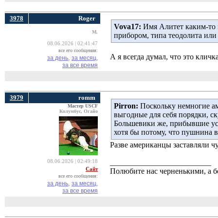
3978
Roger
Vova17:
Имя Алитет каким-то н
M.
прибором, типа теодолита или
08.06.2026 | 02:41:47
все его сообщения:
А я всегда думал, что это кличк
за день,
за месяц,
за все время
3979
romm
Pirron:
Поскольку немногие ам
Мастер USCF
Колумбус, Огайо
выгодные для себя порядки, с
Большевики же, прибывшие уст
хотя бы потому, что пушнина вс
Разве американцы заставляли ч
__________________________
08.06.2026 | 02:49:18
Сайт
Полюбите нас черненькими, а б
все его сообщения:
за день,
за месяц,
за все время