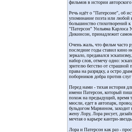
фильмов в истории авторского 
Речь идёт о "Патерсоне", об и
упоминание поэта или любой и
большинство стихотворений к
"Патерсон" Уильяма Карлоса У
Дикинсон, принадлежит само
Очень жаль, что фильм часто р
последние годы ставил кино н
зеркало, предавался эскапизму
набор слов, отмечу одно: эск
зрителю бегство от страшной 
права на разрядку, а остро др
поборников добра против слуг
Перед нами - тихая история дл
имени Патерсон, который пишет
похож на предыдущий, время те
мюсли, едет в автопарк, провод
бульдогом Марвином, заходит в
жену Лору, Лора рисует, дизай
мечтая о карьере кантри-звезды
Лора и Патерсон как раз - про