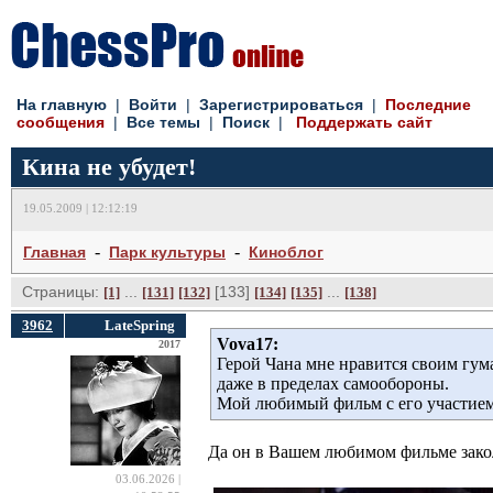
На главную
| 
Войти
| 
Зарегистрироваться
| 
Последние
сообщения
| 
Все темы
| 
Поиск
| 
Поддержать сайт
Кина не убудет!
19.05.2009 | 12:12:19
- 
- 
Главная
Парк культуры
Киноблог
Страницы:
... 
[133] 
... 
[1]
[131]
[132]
[134]
[135]
[138]
3962
LateSpring
Vova17:
2017
Герой Чана мне нравится своим гума
даже в пределах самообороны.
Мой любимый фильм с его участием 
Да он в Вашем любимом фильме закол
03.06.2026 |