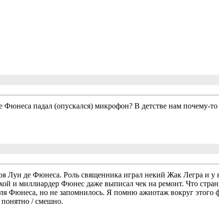
де Фюнеса падал (опускался) микрофон? В детстве нам почему-то
роя Луи де Фюнеса. Роль священника играл некий Жак Легра и у н
хой и миллиардер Фюнес даже выписал чек на ремонт. Что стран
я Фюнеса, но не запомнилось. Я помню ажиотаж вокруг этого фи
 понятно / смешно.