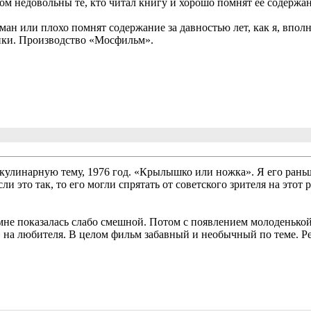
ном недовольны те, кто читал книгу и хорошо помнят ее содержан
оман или плохо помнят содержание за давностью лет, как я, впо
ики. Производство «Мосфильм».
улинарную тему, 1976 год. «Крылышко или ножка». Я его раньше
 Если это так, то его могли спрятать от советского зрителя на э
мне показалась слабо смешной. Потом с появлением молоденькой
, на любителя. В целом фильм забавный и необычный по теме. 