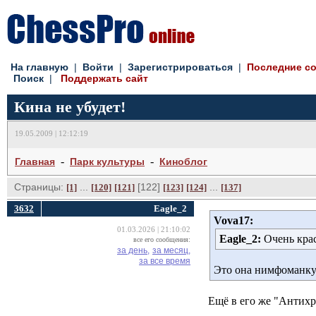
На главную
| 
Войти
| 
Зарегистрироваться
| 
Последние с
Поиск
| 
Поддержать сайт
Кина не убудет!
19.05.2009 | 12:12:19
- 
- 
Главная
Парк культуры
Киноблог
Страницы:
... 
[122] 
... 
[1]
[120]
[121]
[123]
[124]
[137]
3632
Eagle_2
Vova17:
01.03.2026 | 21:10:02
Eagle_2:
Очень крас
все его сообщения:
за день,
за месяц,
за все время
Это она нимфоманку 
Ещё в его же "Антихри