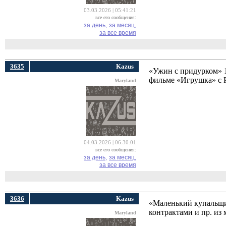
03.03.2026 | 05:41:21
все его сообщения:
за день,
за месяц,
за все время
3635
Kazus
«Ужин с придурком» 19
фильме «Игрушка» с Р
Maryland
04.03.2026 | 06:30:01
все его сообщения:
за день,
за месяц,
за все время
3636
Kazus
«Маленький купальщи
контрактами и пр. из 
Maryland