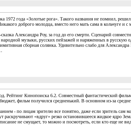
зка 1972 года «Золотые рога». Такого названия не помнил, решил
икакого доброго молодца, вместо него мать сама в кольчуге и с
сказка Александра Роу, за год до его смерти. Сценарий совмес
 народной музыки, русских пейзажей и наряженных в русскую од
имитивная сборная солянка. Удивительно слабо для Александра Р
3…
год. Рейтинг Кинопоиска 6.2. Совместный фантастический фильм
бюджет, фильм получился средненький. В основном из-за средне
нием - по лицам зрителю все понятно, даже если зритель сам м
т раскручивают «вдруг» резко остановившееся жидкое ядро Земл
писание не смущает, то можно и посмотреть, если кто еще не вид