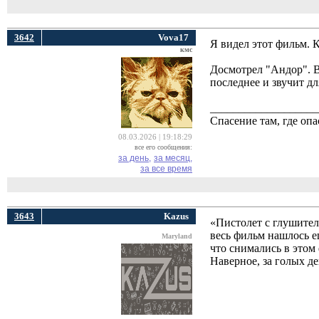
3642
Vova17
Я видел этот фильм. К
кмс
Досмотрел "Андор". В
последнее и звучит д
___________________
Спасение там, где опа
08.03.2026 | 19:18:29
все его сообщения:
за день,
за месяц,
за все время
3643
Kazus
«Пистолет с глушител
весь фильм нашлось е
Maryland
что снимались в этом 
Наверное, за голых де