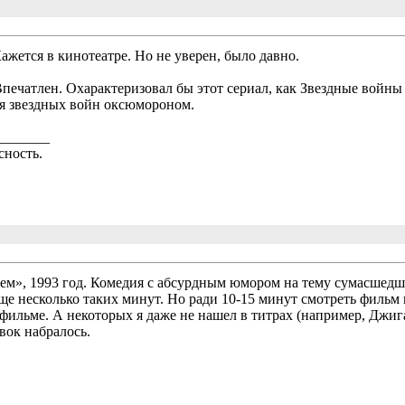
ажется в кинотеатре. Но не уверен, было давно.
печатлен. Охарактеризовал бы этот сериал, как Звездные войны 
ля звездных войн оксюмороном.
_______
сность.
ем», 1993 год. Комедия с абсурдным юмором на тему сумасшед
ще несколько таких минут. Но ради 10-15 минут смотреть фильм н
фильме. А некоторых я даже не нашел в титрах (например, Джига
вок набралось.