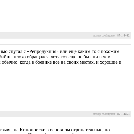
номер сообщения:
87-1-4462
видимо спутал с «Репродукция» или еще каким-то с похожим
ийцы плохо обращался, хотя тот еще не был ни в чем
обычно, когда в боевике все на своих местах, и хорошие и
номер сообщения:
87-1-4463
Отзывы на Кинопоиске в основном отрицательные, но