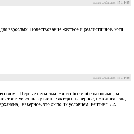
номер сообщения:
87-1-4465
для взрослых. Повествование жесткое и реалистичное, хотя
номер сообщения:
87-1-4466
шего дома. Первые несколько минут были обещающими, за
е стоит, хорошие артисты / актеры, наверное, потом жалели,
рханяна), наверное, это было их условием. Рейтинг 5.2.