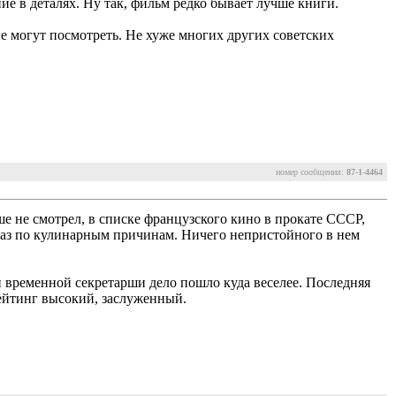
ие в деталях. Ну так, фильм редко бывает лучше книги.
лне могут посмотреть. Не хуже многих других советских
номер сообщения:
87-1-4464
 не смотрел, в списке французского кино в прокате СССР,
тот раз по кулинарным причинам. Ничего непристойного в нем
 временной секретарши дело пошло куда веселее. Последняя 
Рейтинг высокий, заслуженный.