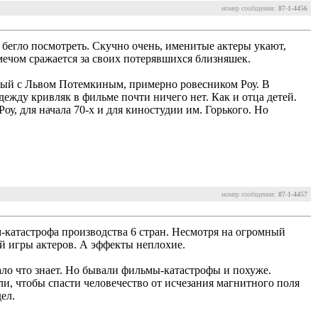
номер сообщения:
87-1-4456
 бегло посмотреть. Скучно очень, именитые актеры укают,
 мечом сражается за своих потерявшихся близняшек.
тный с Львом Потемкиным, примерно ровесником Роу. В
ежду кривляк в фильме почти ничего нет. Как и отца детей.
оу, для начала 70-х и для киностудии им. Горького. Но
номер сообщения:
87-1-4457
-катастрофа производства 6 стран. Несмотря на огромный
й игры актеров. А эффекты неплохие.
ало что знает. Но бывали фильмы-катастрофы и похуже.
и, чтобы спасти человечество от исчезания магнитного поля
ел.