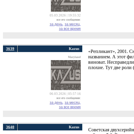
05.03.2026 | 19:55:32
все его сообщения:
за день,
за месяц,
за все время
3639
Kazus
«Репликант», 2001. Сн
названием. А этот фи
Maryland
виноват. Несправедли
плохие. Тут две роли 
06.03.2026 | 05:57:16
все его сообщения:
за день,
за месяц,
за все время
3640
Kazus
Советская двухсерийн