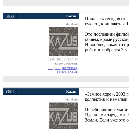
3633
Kazus
Попалась сегодня ска
гукают, кривляются. Н
Maryland
Это последний фильм-
общем, кроме русской
И вообще, какая-то пр
рейтинг набрался 7.
02.03.2026 | 08:04:53
все его сообщения:
за день,
за месяц,
за все время
3634
Kazus
«Земное ядро», 2003 
коллектив и немалый 
Maryland
Переборщили с умнича
Ядерными зарядами ту
Земли. Если уже это о