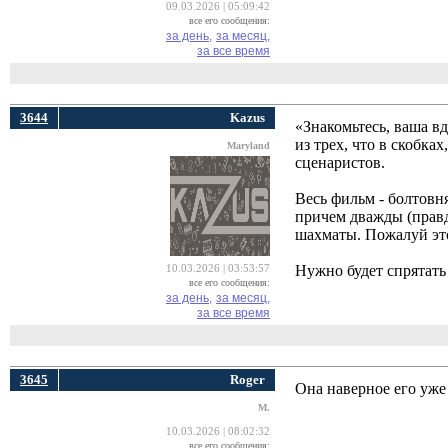
09.03.2026 | 05:09:42
все его сообщения:
за день,
за месяц,
за все время
3644
Kazus
«Знакомьтесь, ваша в
из трех, что в скобка
Maryland
сценаристов.
Весь фильм - болтовн
причем дважды (правд
шахматы. Пожалуй это
Нужно будет спрятать
10.03.2026 | 03:53:57
все его сообщения:
за день,
за месяц,
за все время
3645
Roger
Она наверное его уже
M.
10.03.2026 | 08:02:32
все его сообщения: