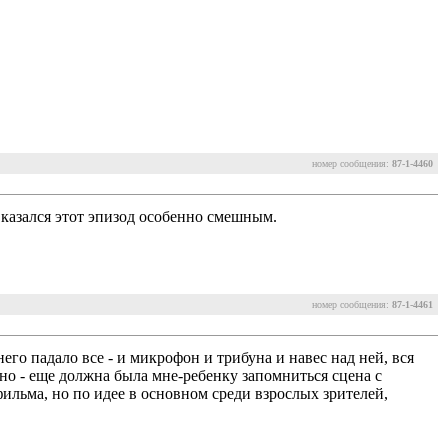
номер сообщения:
87-1-4460
 казался этот эпизод особенно смешным.
номер сообщения:
87-1-4461
его падало все - и микрофон и трибуна и навес над ней, вся
но - еще должна была мне-ребенку запомниться сцена с
льма, но по идее в основном среди взрослых зрителей,