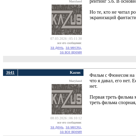
рейтинг 5.6. В основ
Maryland
Но те, кто не читал р
экранизаций фантаст
07.03.2026 | 05:11:30
все его сообщения:
за день,
за месяц,
за все время
3641
Kazus
Фильм с Фюнесом на к
что я давал, его нет.
Maryland
нет.
Первая треть фильма 
треть фильма спорная
08.03.2026 | 06:10:12
все его сообщения:
за день,
за месяц,
за все время