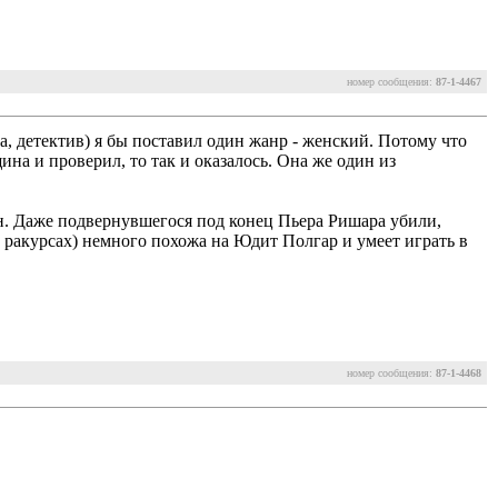
номер сообщения:
87-1-4467
а, детектив) я бы поставил один жанр - женский. Потому что
щина и проверил, то так и оказалось. Она же один из
н. Даже подвернувшегося под конец Пьера Ришара убили,
х ракурсах) немного похожа на Юдит Полгар и умеет играть в
номер сообщения:
87-1-4468