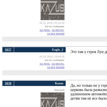
05.03.2026 | 05:26:58
все его сообщения:
за день,
за месяц,
за все время
3637
Eagle_2
Это там у героя Луи 
05.03.2026 | 18:44:16
все его сообщения:
за день,
за месяц,
за все время
3638
Kazus
Да, но только не у ге
церковь была развалю
Maryland
удлинением автомобил
детям там не все было