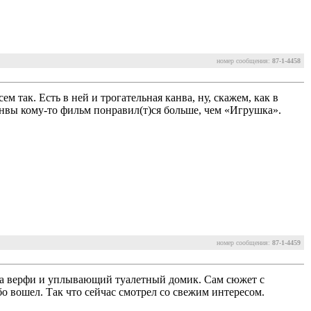
номер сообщения:
87-1-4458
м так. Есть в ней и трогательная канва, ну, скажем, как в
нвы кому-то фильм понравил(т)ся больше, чем «Игрушка».
номер сообщения:
87-1-4459
на верфи и уплывающий туалетный домик. Сам сюжет с
або вошел. Так что сейчас смотрел со свежим интересом.