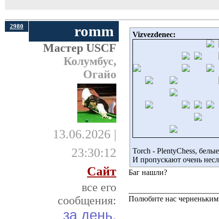
2980
romm
Vizvezdenec:
Мастер USCF
Колумбус,
Огайо
13.06.2026 |
23:30:12
Torch - PlentyChess, бел
И пропускают очень несл
Сайт
Баг нашли?
все его
_______________________
сообщения:
Полюбите нас черненькими
за день,