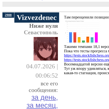
2988
Vizvezdenec
Там переоценили позиции 
Ниже нуля
Севастополь
Такими темпами 18,1 версии
Пока что тесты прогресса
https://tests.stockfishchess
https://tests.stockfishchess
Восемнадцатой версии ещё
04.07.2026 |
Тут уж впору удивляться, к
какая-то стагнация, прои
00:06:52
все его
сообщения:
за день,
за месяц,