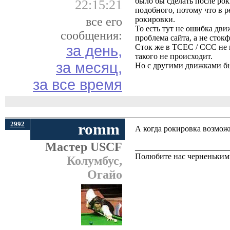
было бы сделать после рок
22:15:21
подобного, потому что в р
все его
рокировки.
То есть тут не ошибка дв
сообщения:
проблема сайта, а не сток
за день,
Сток же в TCEC / CCC не 
такого не происходит.
за месяц,
Но с другими движками быва
за все время
2992
romm
А когда рокировка возможна
Мастер USCF
_______________________
Полюбите нас черненькими
Колумбус,
Огайо