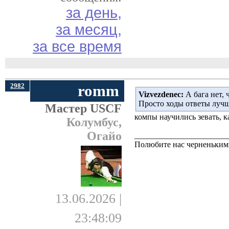
за день,
за месяц,
за все время
2982
romm
Vizvezdenec:
А бага нет, ч
Просто ходы ответы лучш
Мастер USCF
компы научились зевать, к
Колумбус,
Огайо
_______________________
Полюбите нас черненькими
13.06.2026 |
23:48:09