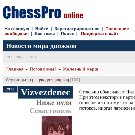
На главную
| 
Войти
| 
Зарегистрироваться
| 
Последние
сообщения
| 
Все темы
| 
Поиск
| 
Поддержать сайт
Новости мира движков
29.10.2007 | 19:10:30
- 
- 
Главная
Поговорим?
Железный марш
Страницы:
... 
[100] 
[1]
[96]
[97]
[98]
[99]
2972
Vizvezdenec
Стокфиш обыгрывает Лилу, 
При этом некоторые парти
Ниже нуля
(просрочил потому что на
потоков, иногда латенси не
Севастополь