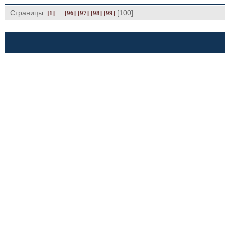
Страницы:
... 
[100] 
[1]
[96]
[97]
[98]
[99]