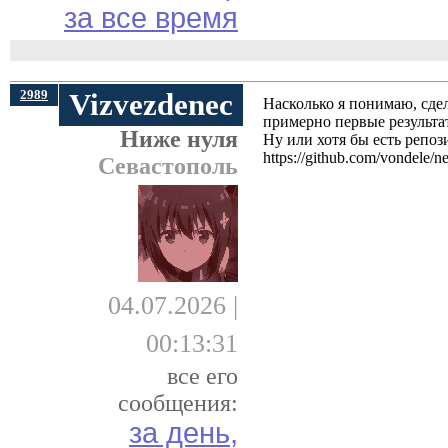
за все время
2989
Vizvezdenec
Насколько я понимаю, сде
примерно первые результат
Ниже нуля
Ну или хотя бы есть репо
https://github.com/vondele/ne
Севастополь
04.07.2026 |
00:13:31
все его
сообщения:
за день,