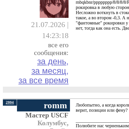
rnbqkbnr/pppppppp/8/8/8/
рокировка в любую сторону
Несложно воткнуть в стокф
такое, а во втором -0,3. А
21.07.2026 |
"фантомные" рокировки у с
нет, тогда как она есть. 
14:23:18
все его
сообщения:
за день,
за месяц,
за все время
2994
romm
Любопытно, а когда корол
верит, позиции или фену?
Мастер USCF
_______________________
Колумбус,
Полюбите нас черненькими