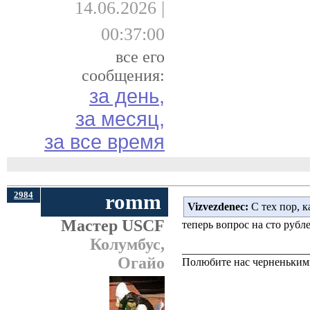
14.06.2026 |
00:37:00
все его
сообщения:
за день,
за месяц,
за все время
2984
romm
Vizvezdenec:
С тех пор, к
Мастер USCF
теперь вопрос на сто рубле
Колумбус,
_______________________
Огайо
Полюбите нас черненькими