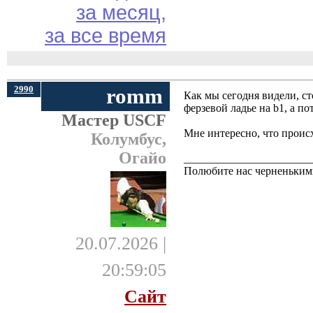
за месяц,
за все время
2990
romm
Как мы сегодня видели, с
ферзевой ладье на b1, а по
Мастер USCF
Мне интересно, что проис
Колумбус,
Огайо
_______________________
Полюбите нас черненькими
20.07.2026 |
20:59:05
Сайт