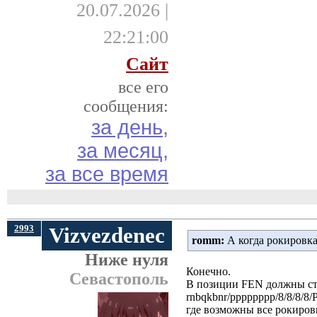
20.07.2026 |
22:21:00
Сайт
все его
сообщения:
за день,
за месяц,
за все время
2993
Vizvezdenec
romm:
А когда рокировка 
Ниже нуля
Конечно.
Севастополь
В позиции FEN должны сто
rnbqkbnr/pppppppp/8/8/8/
где возможны все рокиров