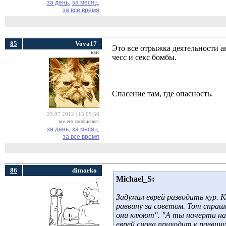
за день,
за месяц,
за все время
85
Vova17
Это все отрыжка деятельности 
кмс
чесс и секс бомбы.
__________________________
Спасение там, где опасность.
23.07.2012 | 15:05:56
все его сообщения:
за день,
за месяц,
за все время
86
dimarko
Michael_S:
Задумал еврей разводить кур. 
раввину за советом. Тот спраши
они клюют". "А ты начерти на з
еврей снова приходит к раввину