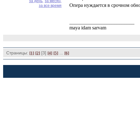
за день,
за месяц,
Опера нуждается в срочном обно
за все время
__________________________
maya idam sarvam
Страницы:
[3] 
... 
[1]
[2]
[4]
[5]
[6]