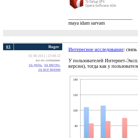
__________________________
maya idam sarvam
63
Roger
Интересное исследование
: связ
02.08.2011 | 23:08:22
У пользователей Интернет-Экспл
все его сообщения:
за день,
за месяц,
версии), тогда как у пользоват
за все время