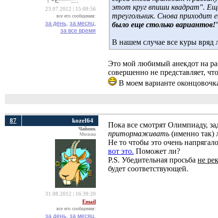
этот круг впиши квадрат". Еще
23.07.2012 | 15:09:56
треугольник. Снова приходит ев
все его сообщения:
за день,
за месяц,
было еще столько вариантов!
за все время
В нашем случае все куры вряд 
Это мой любимый анекдот на раб
совершенно не представляет, чт
В моем варианте оконцовочка
87
kozel64
Пока все смотрят Олимпиаду, зад
Чайник
притормаживать
(именно так) 
Москва
Не то чтобы это очень напрягало
вот это.
Поможет ли? 
P.S. Убедительная просьба
не ре
будет соответствующей.
31.08.2012 | 16:39:20
Email
все его сообщения:
за день,
за месяц,