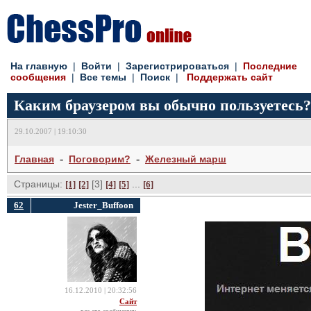
На главную
| 
Войти
| 
Зарегистрироваться
| 
Последние
сообщения
| 
Все темы
| 
Поиск
| 
Поддержать сайт
Каким браузером вы обычно пользуетесь?
29.10.2007 | 19:10:30
- 
- 
Главная
Поговорим?
Железный марш
Страницы:
[3] 
... 
[1]
[2]
[4]
[5]
[6]
62
Jester_Buffoon
16.12.2010 | 20:32:56
Сайт