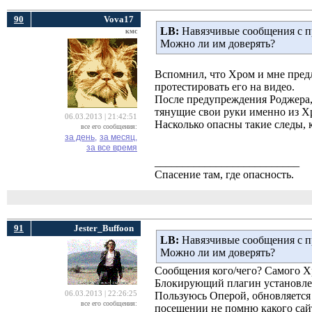
90
Vova17
LB:
Навязчивые сообщения с пр
кмс
Можно ли им доверять?
Вспомнил, что Хром и мне предл
протестировать его на видео.
После предупреждения Роджера,
тянущие свои руки именно из Х
06.03.2013 | 21:42:51
Насколько опасны такие следы, к
все его сообщения:
за день,
за месяц,
за все время
__________________________
Спасение там, где опасность.
91
Jester_Buffoon
LB:
Навязчивые сообщения с пр
Можно ли им доверять?
Сообщения кого/чего? Самого Х
Блокирующий плагин установле
06.03.2013 | 22:26:25
Пользуюсь Оперой, обновляется 
все его сообщения:
посещении не помню какого сайт