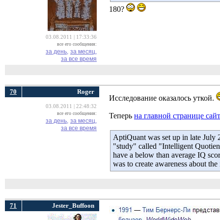
180? 
03.08.2011 | 17:33:36
все его сообщения:
за день,
за месяц,
за все время
70
Roger
Исследование оказалось уткой.
03.08.2011 | 22:48:32
все его сообщения:
Теперь
на главной странице сай
за день,
за месяц,
за все время
AptiQuant was set up in late July
"study" called "Intelligent Quotie
have a below than average IQ scor
was to create awareness about the i
71
Jester_Buffoon