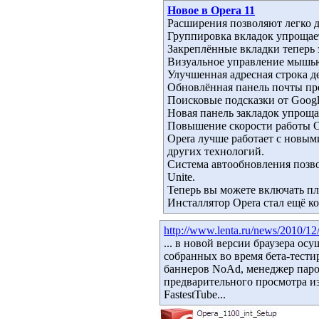
Новое в Opera 11
Расширения позволяют легко д
Группировка вкладок упрощает
Закреплённые вкладки теперь 
Визуальное управление мышью 
Улучшенная адресная строка де
Обновлённая панель почты пр
Поисковые подсказки от Goog
Новая панель закладок упроща
Повышение скорости работы Op
Opera лучше работает с новым
других технологий.
Система автообновления позв
Unite.
Теперь вы можете включать пла
Инсталлятор Opera стал ещё ко
http://www.lenta.ru/news/2010/12
... в новой версии браузера ос
собранных во время бета-тест
баннеров NoAd, менеджер парол
предварительного просмотра из
FastestTube...