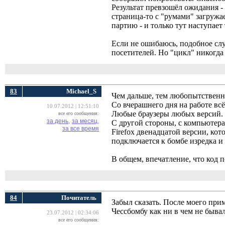
Результат превзошёл ожидания -
страница-то с "румами" загружа
партию - и только тут наступает 
Если не ошибаюсь, подобное слу
посетителей. Но "цикл" никогда
83
Michael_S
Чем дальше, тем любопытственн
Со вчерашнего дня на работе всё
10.07.2012 | 12:51:10
Любые браузеры любых версий. А
все его сообщения:
за день,
за месяц,
С другой стороны, с компьютера
за все время
Firefox двенадцатой версии, кот
подключается к бомбе изредка и
В общем, впечатление, что код 
84
Почитатель
Забыл сказать. После моего при
Чессбомбу как ни в чем не бывал
23.07.2012 | 02:34:06
все его сообщения: