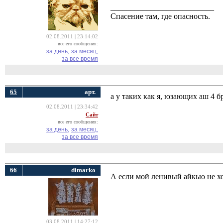
__________________________
Спасение там, где опасность.
02.08.2011 | 23:14:02
все его сообщения:
за день,
за месяц,
за все время
65
арт.
а у таких как я, юзающих аш 4 б
02.08.2011 | 23:34:42
Сайт
все его сообщения:
за день,
за месяц,
за все время
66
dimarko
А если мой ленивый айкью не х
03.08.2011 | 14:27:12