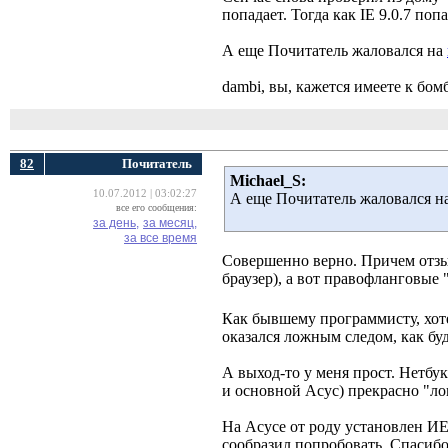
попадает. Тогда как IE 9.0.7 поп
А еще Почитатель жаловался на
dambi, вы, кажется имеете к бо
82
Почитатель
Michael_S:
10.07.2012 | 03:02:27
А еще Почитатель жаловался н
все его сообщения:
за день,
за месяц,
за все время
Совершенно верно. Причем отзыв
браузер), а вот правофланговые
Как бывшему программисту, хоте
оказался ложным следом, как буд
А выход-то у меня прост. Нетбук
и основной Асус) прекрасно "ло
На Асусе от роду установлен ИЕ 
сообразил попробовать. Спасибо