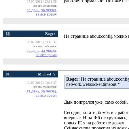
работает нормально. Похоже на з
07.07.2012 | 23:01:39
все его сообщения:
за день,
за месяц,
за все время
80
Roger
На странице about:config можно 
08.07.2012 | 03:05:37
все его сообщения:
за день,
за месяц,
за все время
81
Michael_S
Roger:
На странице about:confi
09.07.2012 | 03:13:37
network.websocket.timeout.*
все его сообщения:
за день,
за месяц,
за все время
Дык поигрался уже, само собой.
Сегодня, кстати, бомба и с рабо
впервые. И на IE6 не грузилась, 
новых IE я на работе не держу.
Сейчас снова проверил из дому - 