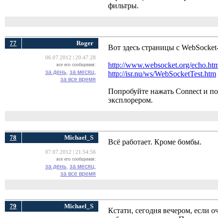
фильтры.
77
Roger
Вот здесь страницы с WebSocket
06.07.2012 | 20:47:28
http://www.websocket.org/echo.ht
все его сообщения:
за день,
за месяц,
http://isr.nu/ws/WebSocketTest.htm
за все время
Попробуйте нажать Connect и пос
эксплорером.
78
Michael_S
Всё работает. Кроме бомбы.
07.07.2012 | 21:54:56
все его сообщения:
за день,
за месяц,
за все время
79
Michael_S
Кстати, сегодня вечером, если о