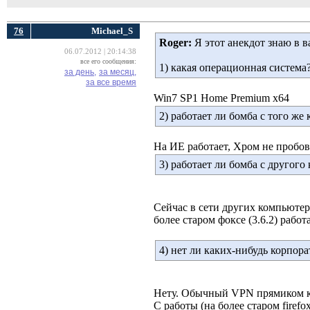
76
Michael_S
Roger:
Я этот анекдот знаю в в
06.07.2012 | 20:14:38
все его сообщения:
1) какая операционная система
за день,
за месяц,
за все время
Win7 SP1 Home Premium x64
2) работает ли бомба с того ж
На ИЕ работает, Хром не пробов
3) работает ли бомба с другого
Сейчас в сети других компьютеро
более старом фоксе (3.6.2) работ
4) нет ли каких-нибудь корпор
Нету. Обычный VPN прямиком к
С работы (на более старом firefo