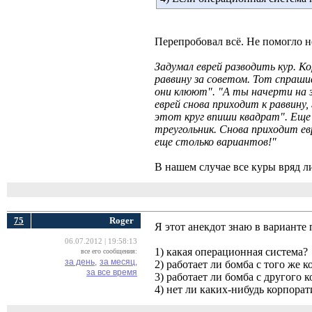
Перепробовал всё. Не помогло н
Задумал еврей разводить кур. К
раввину за советом. Тот спрашив
они клюют". "А ты начерти на зе
еврей снова приходит к раввину,
этот круг впиши квадрат". Еще 
треугольник. Снова приходит евр
еще столько вариантов!"
В нашем случае все куры вряд л
75
Roger
Я этот анекдот знаю в варианте
06.07.2012 | 19:58:13
1) какая операционная система?
все его сообщения:
за день,
за месяц,
2) работает ли бомба с того же
за все время
3) работает ли бомба с другого 
4) нет ли каких-нибудь корпора