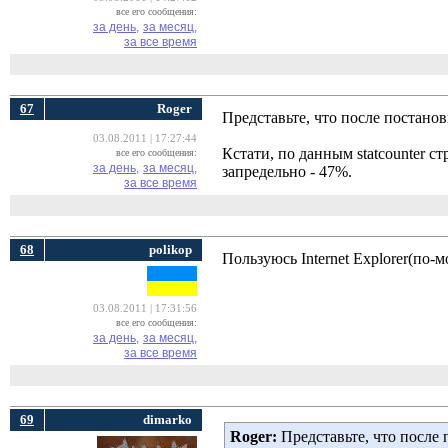
все его сообщения:
за день,
за месяц,
за все время
67
Roger
Представьте, что после постано
03.08.2011 | 17:27:44
Кстати, по данным statcounter
все его сообщения:
за день,
за месяц,
запредельно - 47%.
за все время
68
polikop
Пользуюсь Internet Explorer(по-
03.08.2011 | 17:31:56
все его сообщения:
за день,
за месяц,
за все время
69
dimarko
Roger:
Представьте, что после 