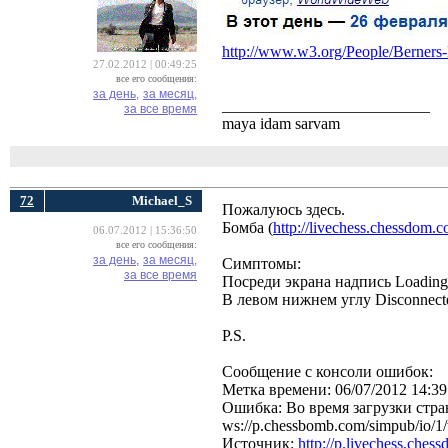
http://www.w3.org/People/Berner
27.02.2012 | 00:49:25
все его сообщения:
за день,
за месяц,
__________________________
за все время
maya idam sarvam
72
Michael_S
Пожалуюсь здесь.
Бомба (
http://livechess.chessdom.c
06.07.2012 | 15:36:50
все его сообщения:
за день,
за месяц,
Симптомы:
за все время
Посреди экрана надпись Loading.
В левом нижнем углу Disconnected.
P.S.
Сообщение с консоли ошибок:
Метка времени: 06/07/2012 14:39
Ошибка: Во время загрузки стр
ws://p.chessbomb.com/simpub/io/
Источник:
http://p.livechess.ches