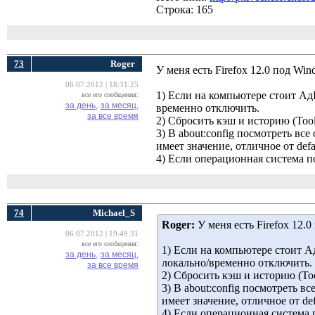
Строка: 165
73
Roger
У меня есть Firefox 12.0 под Wi
06.07.2012 | 18:31:25
1) Если на компьютере стоит Ад
все его сообщения:
за день,
за месяц,
временно отключить.
за все время
2) Сбросить кэш и историю (Tools/
3) В about:config посмотреть вс
имеет значение, отличное от defa
4) Если операционная система п
74
Michael_S
Roger:
У меня есть Firefox 12.
06.07.2012 | 19:49:31
все его сообщения:
1) Если на компьютере стоит А
за день,
за месяц,
локально/временно отключить.
за все время
2) Сбросить кэш и историю (Tools
3) В about:config посмотреть в
имеет значение, отличное от de
4) Если операционная система 