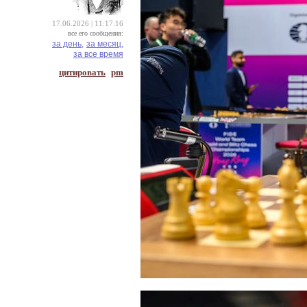
17.06.2026 | 11:17:16
все его сообщения:
за день,
за месяц,
за все время
цитировать
pm