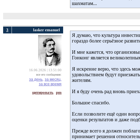
шахматам...
3
lasker emanuel
Я думаю, что культура инвести
гораздо более серьёзное развит
И мне кажется, что организовы
Гонконг является великолепны
Я искренне верю, что здесь мо
16.06.2026 | 13:51:00
удовольствием будут приезжать
все его сообщения:
за день,
за месяц,
жителям.
за все время
И я буду очень рад вновь приех
цитировать
pm
Большое спасибо.
Если позволите ещё один вопрос
оценки результатов и даже под
Прежде всего я должен поблаго
принимает решения относитель