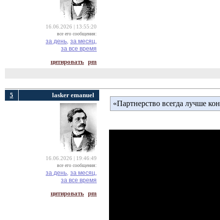
16.06.2026 | 13:55:20
все его сообщения:
за день,
за месяц,
за все время
цитировать
pm
5
lasker emanuel
«Партнерство всегда лучше к
16.06.2026 | 19:46:49
все его сообщения:
за день,
за месяц,
за все время
цитировать
pm