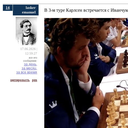
14
lasker
В 3-м туре Карлсен встречается с Иванчук
emanuel
17.06.2026 |
12:59:27
все его
сообщения:
за день,
за месяц,
за все время
цитировать
pm