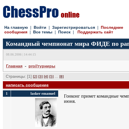
На главную
| 
Войти
| 
Зарегистрироваться
| 
Последние
сообщения
| 
Все темы
| 
Поиск
| 
Поддержать сайт
Командный чемпионат мира ФИДЕ по рапи
08.06.2006 | 14:44:15
- 
Главная
pro//турниры
Страницы: [1]
... 
[2]
[3]
[4]
[5]
[8]
написать сообщение
1
lasker emanuel
Гонконг примет командные чемп
июня.