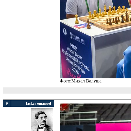
Фото:Михал Валуша
9
lasker emanuel