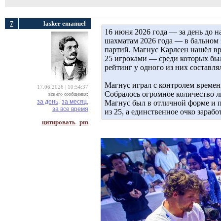
7
lasker emanuel
16 июня 2026 года — за день до
шахматам 2026 года — в бальном 
партий. Магнус Карлсен нашёл вр
25 игроками — среди которых бы
рейтинг у одного из них составля
Магнус играл с контролем времени
17.06.2026 | 10:54:37
Собралось огромное количество л
все его сообщения:
за день,
за месяц,
Магнус был в отличной форме и по
за все время
из 25, а единственное очко зараб
цитировать
pm