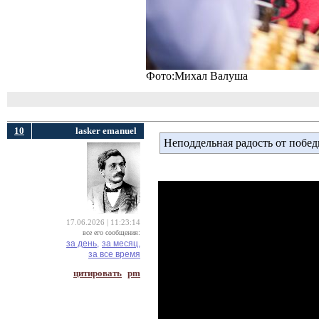
Фото:Михал Валуша
10
lasker emanuel
Неподдельная радость от побе
17.06.2026 | 11:23:14
все его сообщения:
за день,
за месяц,
за все время
цитировать
pm