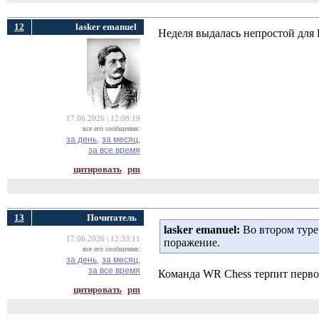
12
lasker emanuel
Неделя выдалась непростой для
17.06.2026 | 12:08:19
все его сообщения:
за день,
за месяц,
за все время
цитировать
pm
13
Почитатель
lasker emanuel:
Во втором туре
17.06.2026 | 12:33:11
поражение.
все его сообщения:
за день,
за месяц,
за все время
Команда WR Chess терпит перво
цитировать
pm