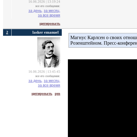
16.06.2026 | 13:19:24
все его сообщения:
за день,
за месяц,
за все время
цитировать
2
lasker emanuel
Магнус Карлсен о своих отно
Розенштейном. Пресс-конфере
16.06.2026 | 13:45:45
все его сообщения:
за день,
за месяц,
за все время
цитировать
pm