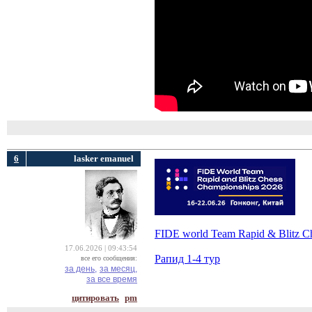
6
lasker emanuel
FIDE world Team Rapid & Blitz C
17.06.2026 | 09:43:54
Рапид 1-4 тур
все его сообщения:
за день,
за месяц,
за все время
цитировать
pm