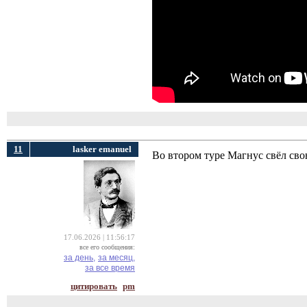
11
lasker emanuel
Во втором туре Магнус свёл сво
17.06.2026 | 11:56:17
все его сообщения:
за день,
за месяц,
за все время
цитировать
pm