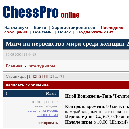
На главную
| 
Войти
| 
Зарегистрироваться
| 
Последние
сообщения
| 
Все темы
| 
Поиск
| 
Поддержать сайт
Матч на первенство мира среди женщин 
08.06.2006 | 14:44:15
- 
Главная
pro//турниры
Страницы: [1]
... 
[2]
[3]
[4]
[5]
[7]
написать сообщение
1
Maria
Цзюй Вэньцзюнь-Тань Чжунъ
30.03.2025 | 11:11:57
Контроль времени
: 90 минут н
все его сообщения:
за день,
за месяц,
каждый ход, начиная с первого.
за все время
Игровые дни
: 3-4, 6-7, 9-10 а
Начало игры
в 10.00 (Шанхай) 
цитировать