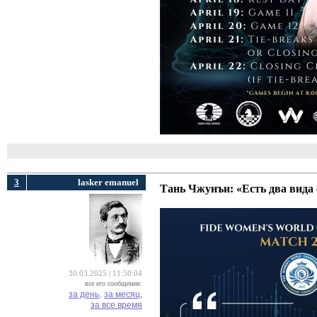
3
lasker emanuel
Тань Чжунъи: «Есть два вида
30.03.2025 | 11:50:04
все его сообщения:
за день,
за месяц,
за все время