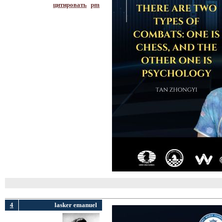
цитировать
pm
4
lasker emanuel