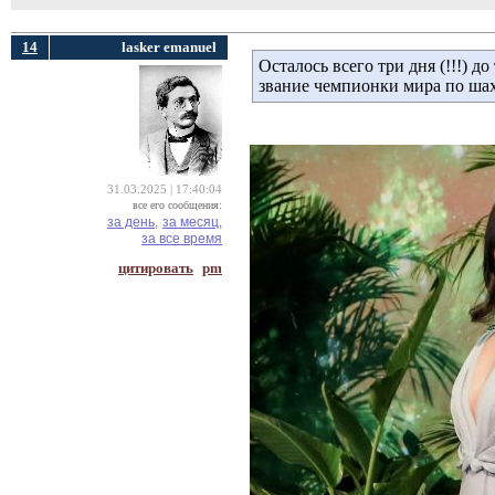
14
lasker emanuel
Осталось всего три дня (!!!) д
звание чемпионки мира по ша
31.03.2025 | 17:40:04
все его сообщения:
за день,
за месяц,
за все время
цитировать
pm