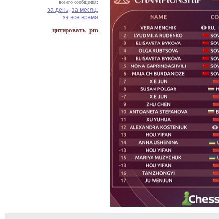
все его сообщения:
за день,
за месяц,
за все время
цитировать
pm