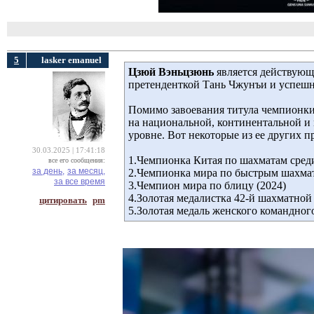
5
lasker emanuel
Цзюй Вэньцзюнь
является действующе
претенденткой Тань Чжунъи и успешно 
Помимо завоевания титула чемпионки
на национальной, континентальной и
уровне. Вот некоторые из ее других 
30.03.2025 | 17:41:18
1.Чемпионка Китая по шахматам сред
все его сообщения:
за день,
за месяц,
2.Чемпионка мира по быстрым шахмат
за все время
3.Чемпион мира по блицу (2024)
4.Золотая медалистка 42-й шахматно
цитировать
pm
5.Золотая медаль женского командног