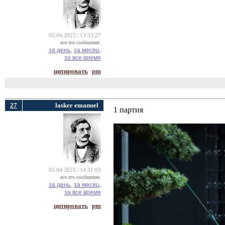
03.04.2025 | 13:33:27
все его сообщения:
за день,
за месяц,
за все время
цитировать
pm
27
lasker emanuel
1 партия
03.04.2025 | 14:31:03
все его сообщения:
за день,
за месяц,
за все время
цитировать
pm