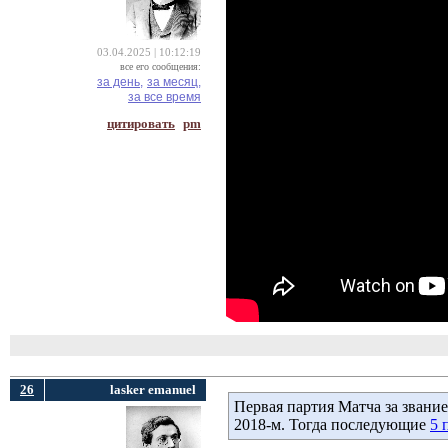
03.04.2025 | 10:12:19
все его сообщения:
за день,
за месяц,
за все время
цитировать
pm
26
lasker emanuel
Первая партия Матча за звание
2018-м. Тогда последующие
5 