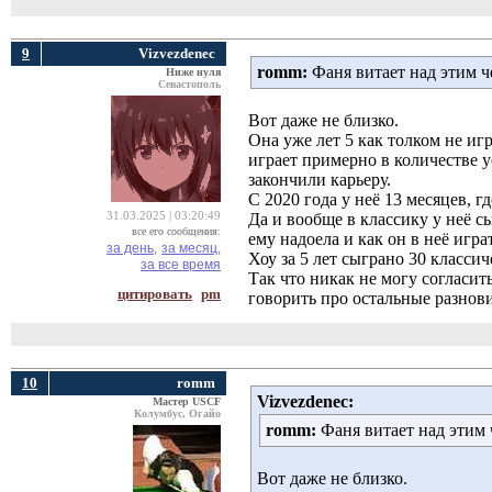
9
Vizvezdenec
romm:
Фаня витает над этим 
Ниже нуля
Севастополь
Вот даже не близко.
Она уже лет 5 как толком не иг
играет примерно в количестве 
закончили карьеру.
С 2020 года у неё 13 месяцев, г
31.03.2025 | 03:20:49
Да и вообще в классику у неё с
все его сообщения:
ему надоела и как он в неё играт
за день,
за месяц,
Хоу за 5 лет сыграно 30 класси
за все время
Так что никак не могу согласит
цитировать
pm
говорить про остальные разнов
10
romm
Vizvezdenec:
Мастер USCF
Колумбус, Огайо
romm:
Фаня витает над этим
Вот даже не близко.