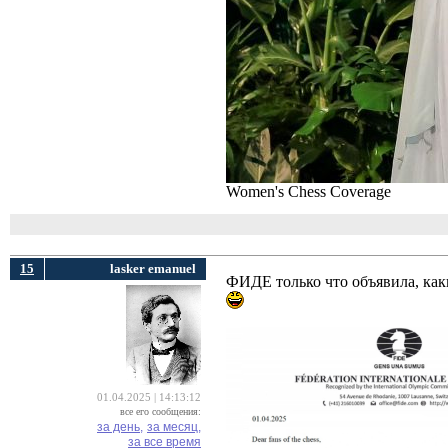
Women's Chess Coverage
15
lasker emanuel
ФИДЕ только что объявила, как
01.04.2025 | 14:13:12
все его сообщения:
за день,
за месяц,
за все время