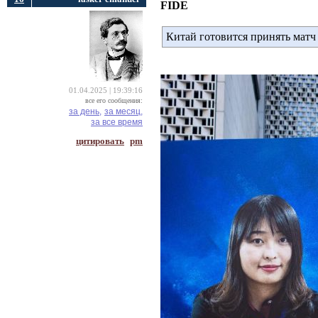
FIDE
Китай готовится принять мат
01.04.2025 | 19:39:16
все его сообщения:
за день,
за месяц,
за все время
цитировать
pm