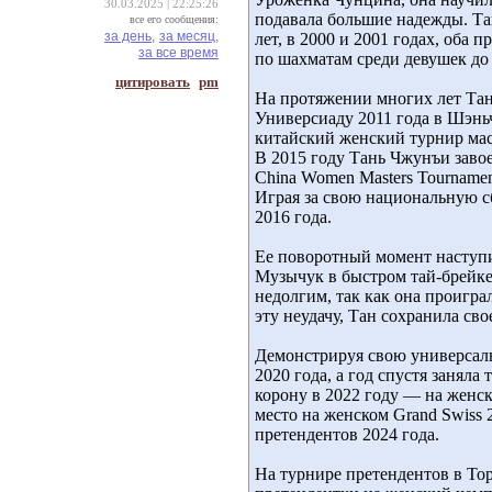
30.03.2025 | 22:25:26
подавала большие надежды. Та
все его сообщения:
за день,
за месяц,
лет, в 2000 и 2001 годах, оба
за все время
по шахматам среди девушек до 
цитировать
pm
На протяжении многих лет Тан
Универсиаду 2011 года в Шэньч
китайский женский турнир маст
В 2015 году Тань Чжунъи заво
China Women Masters Tourname
Играя за свою национальную с
2016 года.
Ее поворотный момент наступи
Музычук в быстром тай-брейке
недолгим, так как она проигра
эту неудачу, Тан сохранила св
Демонстрируя свою универсальн
2020 года, а год спустя занял
корону в 2022 году — на женск
место на женском Grand Swiss 
претендентов 2024 года.
На турнире претендентов в Тор