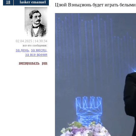
18
lasker emanuel
Цзюй Вэньцзюнь будет играть белыми
02.04.2025 | 14:30:34
все его сообщения:
за день,
за месяц,
за все время
цитировать
pm