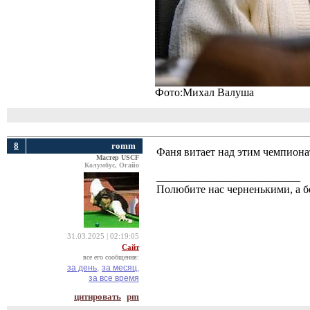
Фото:Михал Валуша
8
romm
Фаня витает над этим чемпиона
Мастер USCF
Колумбус, Огайо
__________________________
Полюбите нас черненькими, а б
31.03.2025 | 02:19:05
Сайт
все его сообщения:
за день,
за месяц,
за все время
цитировать
pm