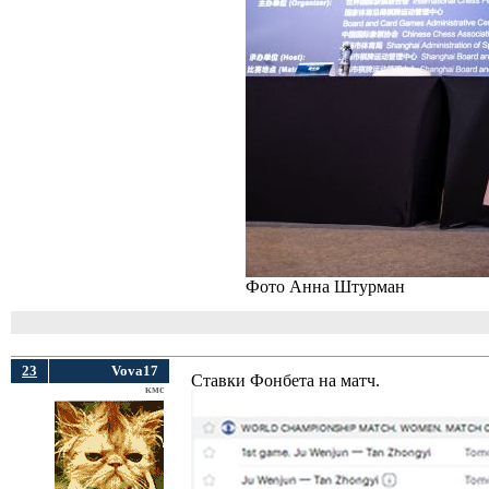
Фото Анна Штурман
23
Vova17
Ставки Фонбета на матч.
кмс