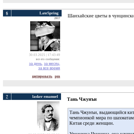
6
LateSpring
Шанхайские цветы в чунцински
2017
30.03.2025 | 17:43:49
все его сообщения:
за день,
за месяц,
за все время
цитировать
pm
7
lasker emanuel
Тань Чжунъи
Тань Чжунъи, выдающийся кита
чемпионкой мира по шахматам 
Китая среди женщин.
Уроженка Чунцина, она научила