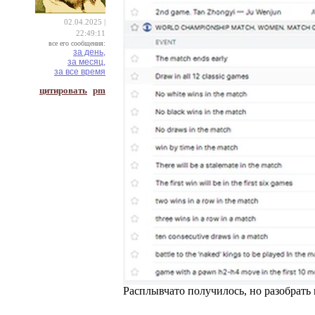
02.04.2025 |
22:49:11
все его сообщения:
за день,
за месяц,
за все время
цитировать
pm
Расплывчато получилось, но разобрать