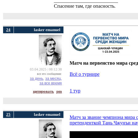
__________________________
Спасение там, где опасность.
24
lasker emanuel
Матч на первенство мира сре
03.04.2025 | 08:12:38
Всё о турнире
все его сообщения:
за день,
за месяц,
за все время
1 тур
цитировать
pm
25
lasker emanuel
Матч за звание чемпиона мира
претенденткой Тань Чжунъи на