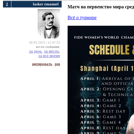
2
lasker emanuel
Матч на первенство мира сре
Всё о турнире
30.03.2025 | 11:47:55
все его сообщения:
за день,
за месяц,
за все время
цитировать
pm