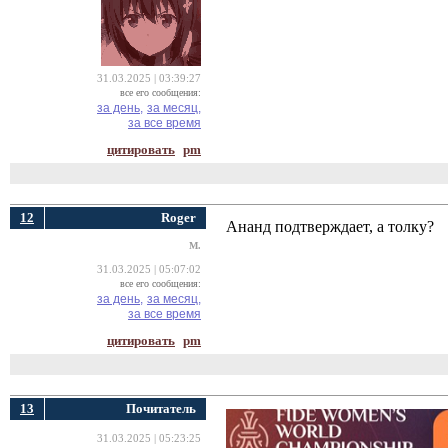
31.03.2025 | 03:39:27
все его сообщения:
за день,
за месяц,
за все время
цитировать
pm
12
Roger
Ананд подтверждает, а толку?
M.
31.03.2025 | 05:07:02
все его сообщения:
за день,
за месяц,
за все время
цитировать
pm
13
Почитатель
31.03.2025 | 05:23:25