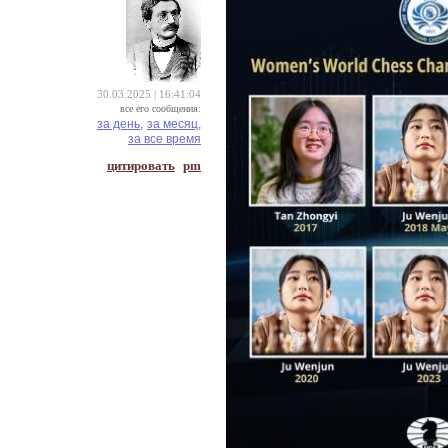
30.03.2025 | 16:41:04
все его сообщения:
за день,
за месяц,
за все время
цитировать
pm