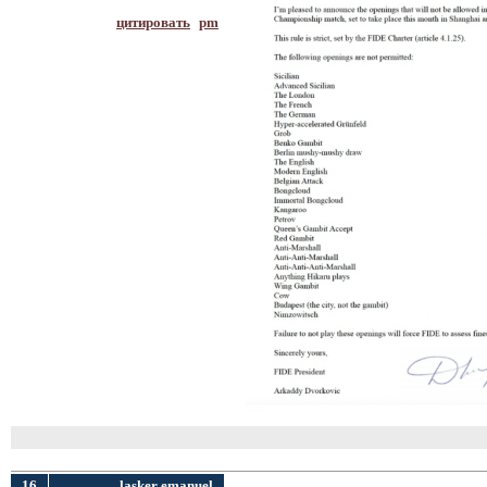
цитировать
pm
16
lasker emanuel