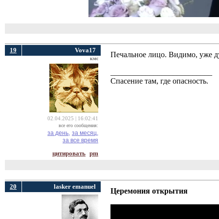
19
Vova17
Печальное лицо. Видимо, уже д
кмс
__________________________
Спасение там, где опасность.
02.04.2025 | 16:02:41
все его сообщения:
за день,
за месяц,
за все время
цитировать
pm
20
lasker emanuel
Церемония открытия