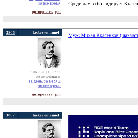
Среди дам за 65 лидирует Krasen
за все время
цитировать
pm
3806
lasker emanuel
Муж: ​​Михал Красенков (шахмат
09.06.2026 | 15:52:18
все его сообщения:
за день,
за месяц,
за все время
цитировать
pm
3807
lasker emanuel