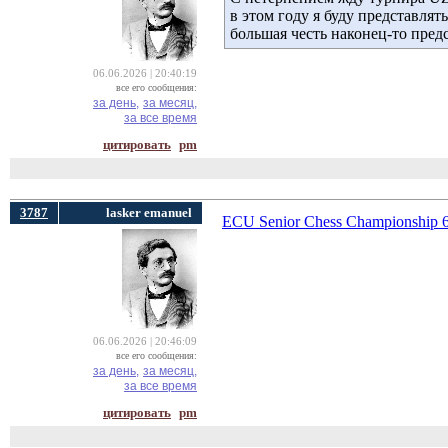
в этом году я буду представл
большая честь наконец-то пред
06.06.2026 | 20:40:19
все его сообщения:
за день,
за месяц,
за все время
цитировать
pm
3787
lasker emanuel
ECU Senior Chess Championship 
06.06.2026 | 20:46:09
все его сообщения:
за день,
за месяц,
за все время
цитировать
pm