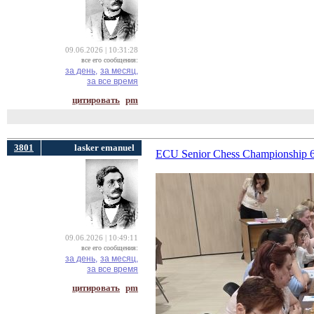
09.06.2026 | 10:31:28
все его сообщения:
за день,
за месяц,
за все время
цитировать
pm
3801
lasker emanuel
ECU Senior Chess Championship 
09.06.2026 | 10:49:11
все его сообщения:
за день,
за месяц,
за все время
цитировать
pm