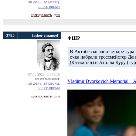
за день,
за месяц,
за все время
цитировать
pm
3795
lasker emanuel
ФШР
В Актобе сыграно четыре тура 
очка набрали гроссмейстер Да
(Казахстан) и Атилла Куру (Тур
07.06.2026 | 13:43:16
все его сообщения:
Vladimir Dvorkovich Memorial –
за день,
за месяц,
за все время
цитировать
pm