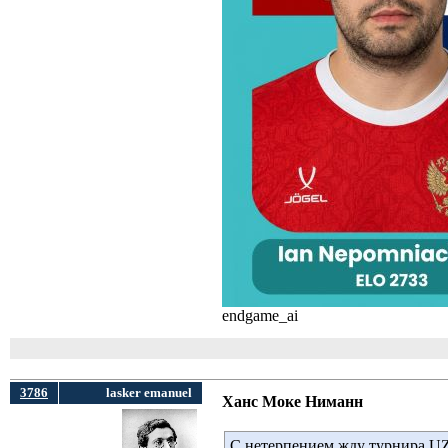
endgame_ai
3786
lasker emanuel
Ханс Моке Ниманн
С нетерпением жду турнира UZ 