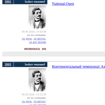
3802
lasker emanuel
National-Open
09.06.2026 | 10:50:48
все его сообщения:
за день,
за месяц,
за все время
цитировать
pm
3803
lasker emanuel
Континентальный чемпионат А
09.06.2026 | 10:52:30
все его сообщения:
за день,
за месяц,