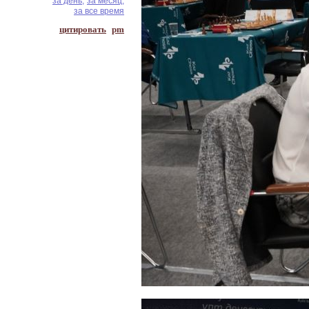
за день,
за месяц,
за все время
цитировать
pm