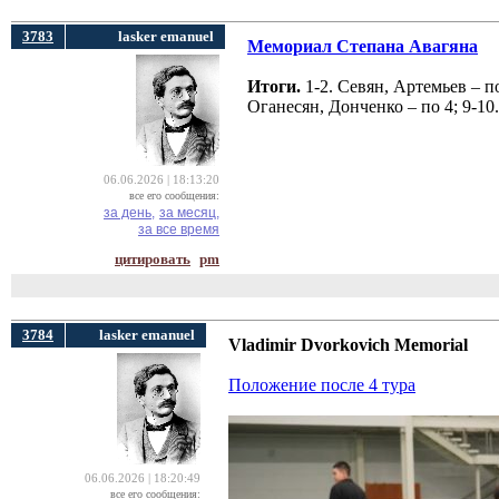
3783
lasker emanuel
Мемориал Степана Авагяна
Итоги.
1-2. Севян, Артемьев – по
Оганесян, Донченко – по 4; 9-10
06.06.2026 | 18:13:20
все его сообщения:
за день,
за месяц,
за все время
цитировать
pm
3784
lasker emanuel
Vladimir Dvorkovich Memorial
Положение после 4 тура
06.06.2026 | 18:20:49
все его сообщения: