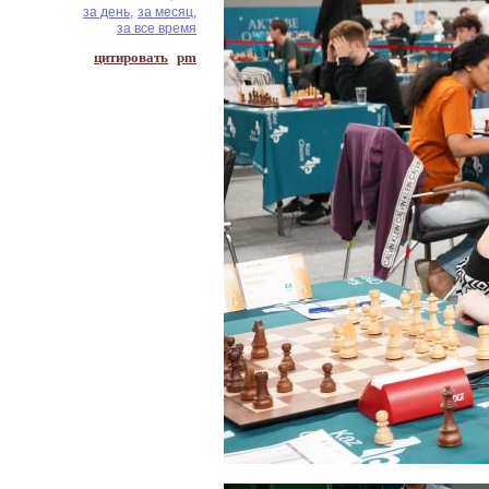
за день,
за месяц,
за все время
цитировать
pm