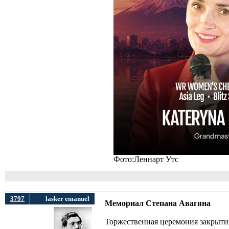
Фото:Леннарт Утс
3797
lasker emanuel
Мемориал Степана Авагяна
Торжественная церемония закрыти