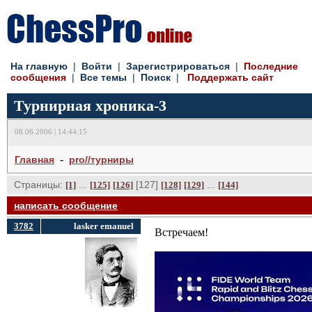
На главную
| 
Войти
| 
Зарегистрироваться
| 
Последние
сообщения
| 
Все темы
| 
Поиск
| 
Поддержать сайт
Турнирная хроника-3
08.06.2006 | 14:44:15
- 
Главная
pro//турниры
Страницы:
... 
[127] 
... 
[1]
[125]
[126]
[128]
[129]
[144]
написать сообщение
3782
lasker emanuel
Встречаем!