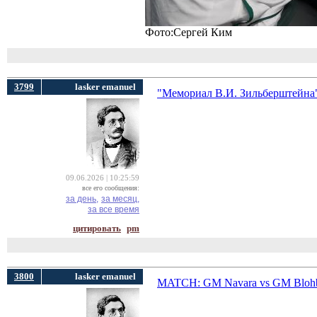
Фото:Сергей Ким
3799
lasker emanuel
"Мемориал В.И. Зильберштейна
09.06.2026 | 10:25:59
все его сообщения:
за день,
за месяц,
за все время
цитировать
pm
3800
lasker emanuel
MATCH: GM Navara vs GM Blohb