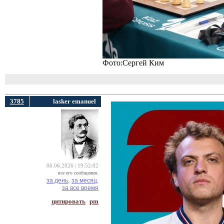
Фото:Сергей Ким
3785
lasker emanuel
06.06.2026 | 19:52:02
все его сообщения:
за день,
за месяц,
за все время
цитировать
pm