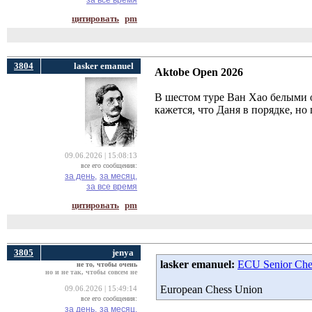
за все время
цитировать
pm
3804
lasker emanuel
Aktobe Open 2026
В шестом туре Ван Хао белыми 
кажется, что Даня в порядке, но
09.06.2026 | 15:08:13
все его сообщения:
за день,
за месяц,
за все время
цитировать
pm
3805
jenya
lasker emanuel:
ECU Senior Che
не то, чтобы очень
но и не так, чтобы совсем не
European Chess Union
09.06.2026 | 15:49:14
все его сообщения:
за день,
за месяц,