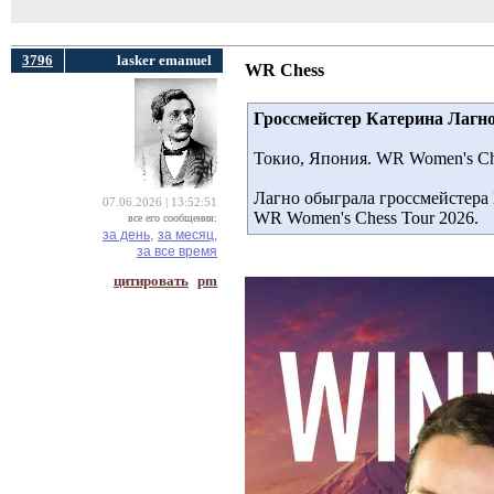
3796
lasker emanuel
WR Chess
Гроссмейстер Катерина Лагно
Токио, Япония. WR Women's Che
Лагно обыграла гроссмейстера 
07.06.2026 | 13:52:51
WR Women's Chess Tour 2026.
все его сообщения:
за день,
за месяц,
за все время
цитировать
pm