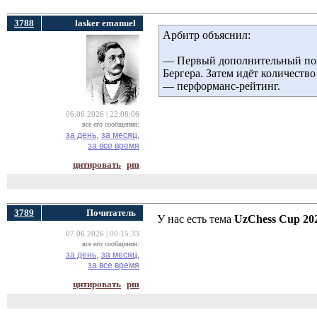
3788
lasker emanuel
Арбитр объяснил:
— Первый дополнительный пок
Бергера. Затем идёт количеств
— перформанс-рейтинг.
06.06.2026 | 22:08:06
все его сообщения:
за день,
за месяц,
за все время
цитировать
pm
3789
Почитатель
У нас есть тема
UzChess Cup 20
07.06.2026 | 00:15:33
все его сообщения:
за день,
за месяц,
за все время
цитировать
pm