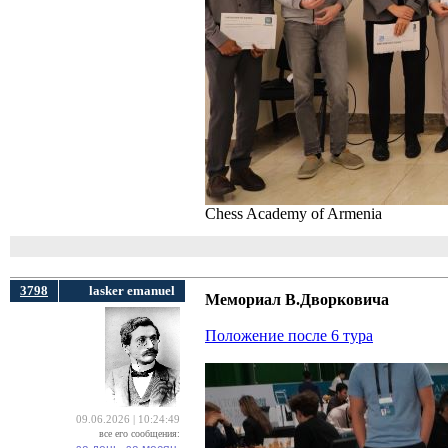
Chess Academy of Armenia
3798
lasker emanuel
Мемориал В.Дворковича
Положение после 6 тура
09.06.2026 | 10:24:49
все его сообщения: