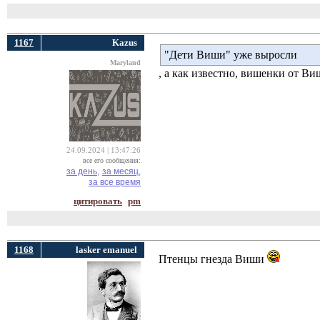
1167
Kazus
"Дети Виши" уже выросли
Maryland
, а как известно, вишенки от Ви
24.09.2024 | 13:47:26
все его сообщения:
за день,
за месяц,
за все время
цитировать
pm
1168
lasker emanuel
Птенцы гнезда Виши