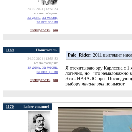
24.09.2024 | 13:50:33
все его сообщения:
за день,
за месяц,
за все время
цитировать
pm
1169
Почитатель
Pale_Rider:
2011 выглядит идеа
24.09.2024 | 13:53:52
все его сообщения:
за день,
за месяц,
Я отсчитываю эру Карлсена с 1 я
за все время
логично, но - что немаловажно в
Это - НАЧАЛО эры. Последующа
цитировать
pm
выбору
начала эры
не имеют.
1170
lasker emanuel