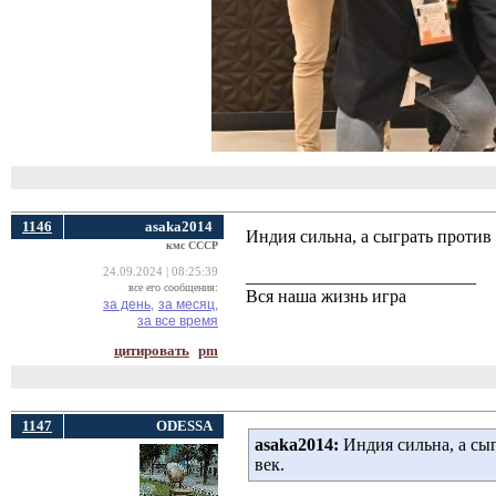
1146
asaka2014
Индия сильна, а сыграть против 
кмс СССР
24.09.2024 | 08:25:39
__________________________
все его сообщения:
Вся наша жизнь игра
за день,
за месяц,
за все время
цитировать
pm
1147
ODESSA
asaka2014:
Индия сильна, а сыг
век.