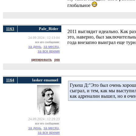
глобальное
1163
Pale_Rider
2011 выглядит идеально. Как ра
это, наверно, был заключительн
24.09.2024 | 12:13:04
года внезапно выиграл еще турн
все его сообщения:
за день,
за месяц,
за все время
цитировать
pm
1164
lasker emanuel
Гукеш Д:"Это был очень хороши
сыграл, и тем, как мы выступи
как адреналин вышел, но я очен
24.09.2024 | 12:29:23
все его сообщения:
за день,
за месяц,
за все время