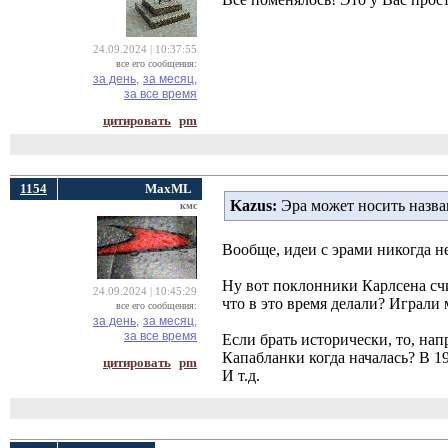
24.09.2024 | 10:37:55
все его сообщения:
за день,
за месяц,
за все время
цитировать
pm
1154
MaxML
Kazus:
Эра может носить назван
кмс
Вообще, идеи с эрами никогда не
Ну вот поклонники Карлсена счи
24.09.2024 | 10:45:29
что в это время делали? Играли 
все его сообщения:
за день,
за месяц,
за все время
Если брать исторически, то, нап
Капабланки когда началась? В 19
цитировать
pm
И т.д.