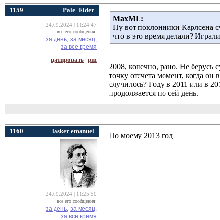
1159
Pale_Rider
MaxML:
24.09.2024 | 11:24:47
Ну вот поклонники Карлсена сч
все его сообщения:
что в это время делали? Играл
за день,
за месяц,
за все время
цитировать
pm
2008, конечно, рано. Не берусь 
точку отсчета момент, когда он 
случилось? Году в 2011 или в 201
продолжается по сей день.
1160
lasker emanuel
По моему 2013 год
24.09.2024 | 11:25:50
все его сообщения:
за день,
за месяц,
за все время