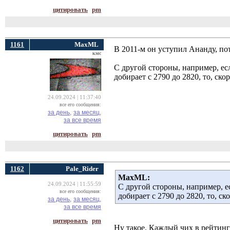
цитировать
pm
1161
MaxML
В 2011-м он уступил Ананду, по
кмс
С другой стороны, например, есл
добирает с 2790 до 2820, то, ско
24.09.2024 | 11:37:40
все его сообщения:
за день,
за месяц,
за все время
цитировать
pm
1162
Pale_Rider
MaxML:
24.09.2024 | 11:55:59
С другой стороны, например, ес
все его сообщения:
добирает с 2790 до 2820, то, ск
за день,
за месяц,
за все время
цитировать
pm
Ну такое. Каждый чих в рейтинге