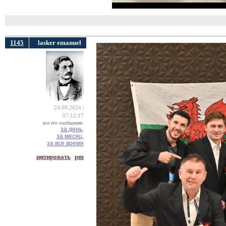
1145
lasker emanuel
24.09.2024 |
07:12:17
все его сообщения:
за день,
за месяц,
за все время
цитировать
pm