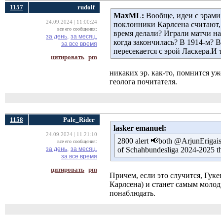
1157
rudolf
MaxML:
Вообще, идеи с эрами 
24.09.2024 | 11:00:24
поклонники Карлсена считают, 
все его сообщения:
время делали? Играли матчи на
за день,
за месяц,
когда закончилась? В 1914-м? В
за все время
пересекается с эрой Ласкера.И т
цитировать
pm
никаких эр. как-то, помнится у
геолога почитателя.
1158
Pale_Rider
lasker emanuel:
24.09.2024 | 11:21:10
2800 alert 📢both @ArjunErigai
все его сообщения:
за день,
за месяц,
of Schahbundesliga 2024-2025 th
за все время
цитировать
pm
Причем, если это случится, Гук
Карлсена) и станет самым моло
понаблюдать.