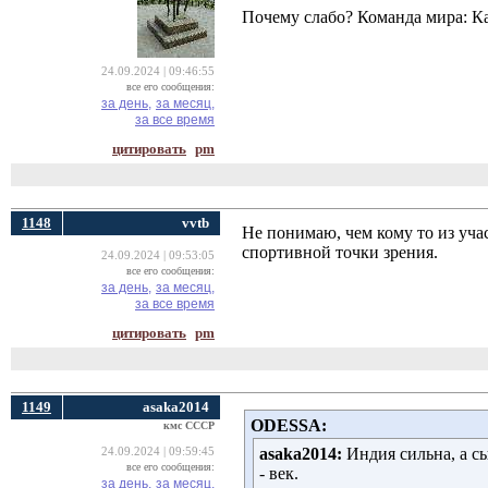
Почему слабо? Команда мира: Ка
24.09.2024 | 09:46:55
все его сообщения:
за день,
за месяц,
за все время
цитировать
pm
1148
vvtb
Не понимаю, чем кому то из уч
спортивной точки зрения.
24.09.2024 | 09:53:05
все его сообщения:
за день,
за месяц,
за все время
цитировать
pm
1149
asaka2014
ODESSA:
кмс СССР
asaka2014:
Индия сильна, а сы
24.09.2024 | 09:59:45
все его сообщения:
- век.
за день,
за месяц,