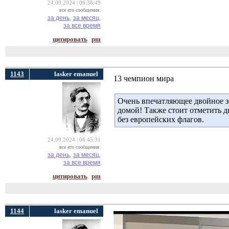
24.09.2024 | 06:38:49
все его сообщения:
за день,
за месяц,
за все время
цитировать
pm
1143
lasker emanuel
13 чемпион мира
Очень впечатляющее двойное з
домой! Также стоит отметить д
без европейских флагов.
24.09.2024 | 06:45:31
все его сообщения:
за день,
за месяц,
за все время
цитировать
pm
1144
lasker emanuel