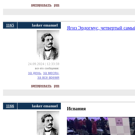
цитировать
pm
1165
lasker emanuel
Ягиз Эрдогмус, четвертый самы
24.09.2024 | 12:33:59
все его сообщения:
за день,
за месяц,
за все время
цитировать
pm
1166
lasker emanuel
Испания