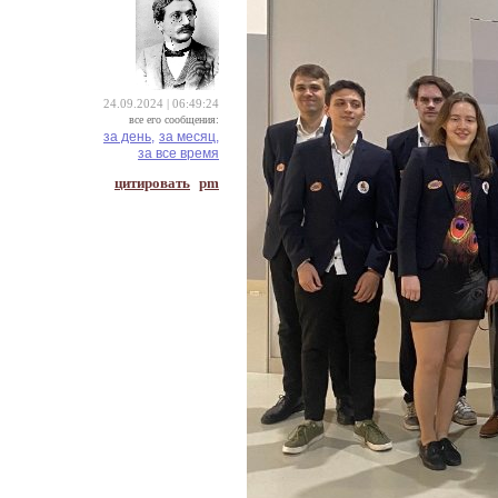
24.09.2024 | 06:49:24
все его сообщения:
за день,
за месяц,
за все время
цитировать
pm