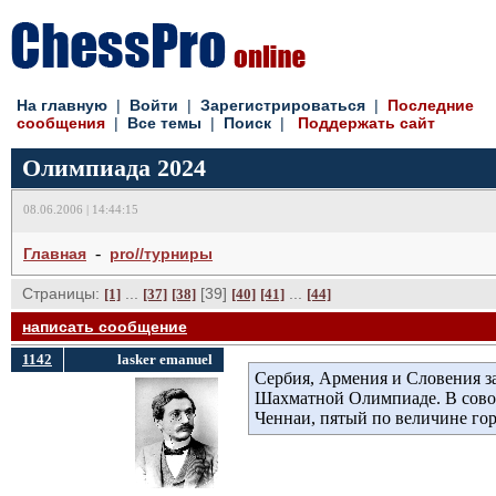
На главную
| 
Войти
| 
Зарегистрироваться
| 
Последние
сообщения
| 
Все темы
| 
Поиск
| 
Поддержать сайт
Олимпиада 2024
08.06.2006 | 14:44:15
- 
Главная
pro//турниры
Страницы:
... 
[39] 
... 
[1]
[37]
[38]
[40]
[41]
[44]
написать сообщение
1142
lasker emanuel
Сербия, Армения и Словения з
Шахматной Олимпиаде. В совок
Ченнаи, пятый по величине го