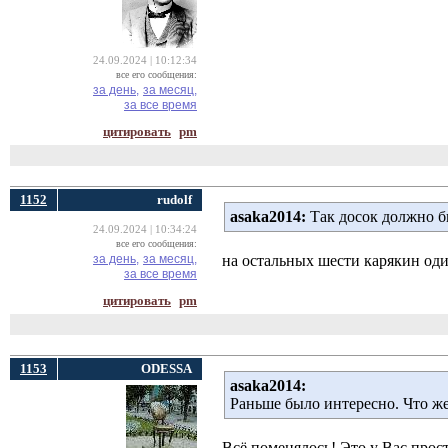
24.09.2024 | 10:12:34
все его сообщения:
за день,
за месяц,
за все время
цитировать
pm
1152
rudolf
asaka2014:
Так досок должно б
24.09.2024 | 10:34:24
все его сообщения:
за день,
за месяц,
на остальных шести карякин оди
за все время
цитировать
pm
1153
ODESSA
asaka2014:
Раньше было интересно. Что ж
Всё поменялось! Это у Вас прост