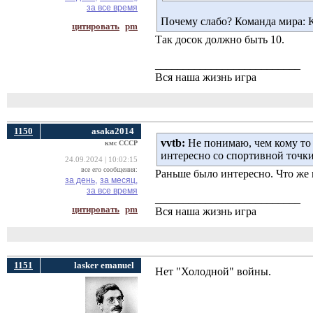
за все время
Почему слабо? Команда мира: К
цитировать
pm
Так досок должно быть 10.
__________________________
Вся наша жизнь игра
1150
asaka2014
vvtb:
Не понимаю, чем кому то 
кмс СССР
интересно со спортивной точки
24.09.2024 | 10:02:15
все его сообщения:
Раньше было интересно. Что же
за день,
за месяц,
за все время
__________________________
цитировать
pm
Вся наша жизнь игра
1151
lasker emanuel
Нет "Холодной" войны.