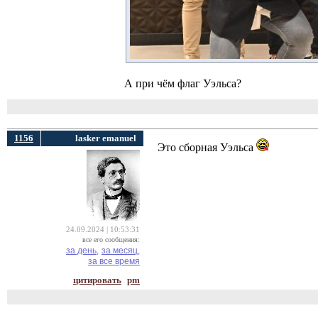
А при чём флаг Уэльса?
1156
lasker emanuel
Это сборная Уэльса
24.09.2024 | 10:53:31
все его сообщения:
за день,
за месяц,
за все время
цитировать
pm