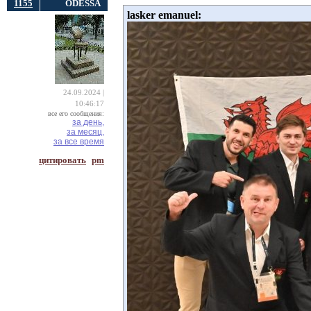
1155
ODESSA
lasker emanuel:
24.09.2024 |
10:46:17
все его сообщения:
за день,
за месяц,
за все время
цитировать
pm