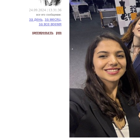
24.09.2024 | 13:31:36
все его сообщения:
за день,
за месяц,
за все время
цитировать
pm