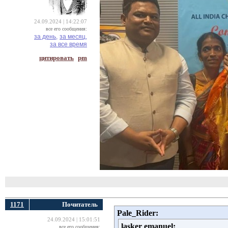
24.09.2024 | 14:22:07
все его сообщения:
за день,
за месяц,
за все время
цитировать
pm
1171
Почитатель
Pale_Rider:
24.09.2024 | 15:01:51
lasker emanuel:
все его сообщения: