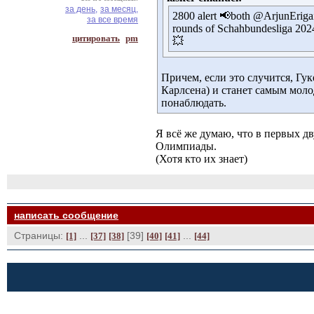
за день,
за месяц,
2800 alert 📢both @ArjunEriga
за все время
rounds of Schahbundesliga 2024
цитировать
pm
💥
Причем, если это случится, Гу
Карлсена) и станет самым мол
понаблюдать.
Я всё же думаю, что в первых д
Олимпиады.
(Хотя кто их знает)
написать сообщение
Страницы:
... 
[39] 
... 
[1]
[37]
[38]
[40]
[41]
[44]