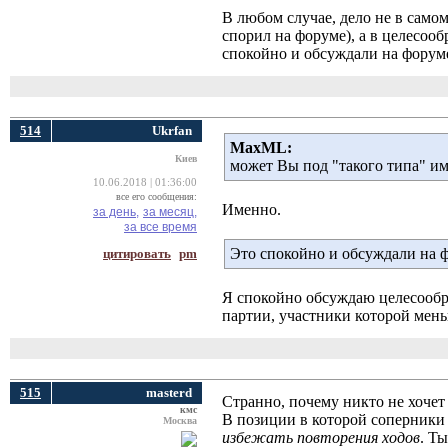
В любом случае, дело не в само
спорил на форуме), а в целесоо
спокойно и обсуждали на форуме
514
Ukrfan
MaxML:
Киев
может Вы под "такого типа" им
10.06.2018 | 01:36:00
все его сообщения:
Именно.
за день,
за месяц,
за все время
Это спокойно и обсуждали на ф
цитировать
pm
Я спокойно обсуждаю целесообра
партии, участники которой мен
515
masterd
Странно, почему никто не хоче
кмс
В позиции в которой соперники 
Москва
избежать повторения ходов
. Т