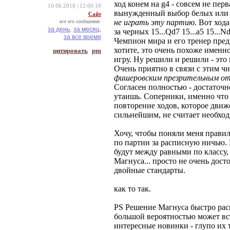
ход конем на g4 - совсем не пер
10.06.2018 | 12:00:18
вынужденный выбор белых или 
Сайт
не играть эту партию
. Вот ход
все его сообщения:
за день,
за месяц,
за черных 15...Qd7 15...a5 15...N
за все время
Чемпион мира и его тренер пред
хотите, это очень похоже именно
цитировать
pm
игру. Ну решили и решили - это 
Очень приятно в связи с этим 
фишеровским презрительным отн
Согласен полностью - достаточн
утаишь. Соперники, именно что 
повторение ходов, которое движо
сильнейшим, не считает необхо
Хочу, чтобы поняли меня правил
по партии за расписную ничью.
будут между равными по классу,
Магнуса... просто не очень дост
двойные стандарты.
как то так.
PS Решение Магнуса быстро расп
большой вероятностью может вст
интересные новинки - глупо их 