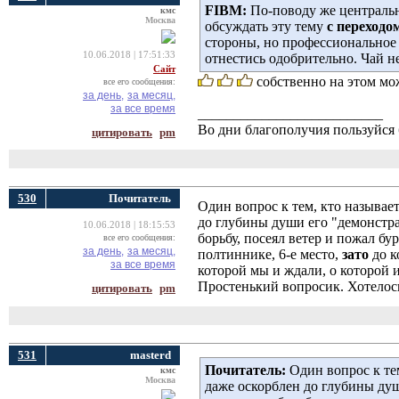
FIBM:
По-поводу же центральн
кмс
Москва
обсуждать эту тему
с переходо
стороны, но профессиональное
10.06.2018 | 17:51:33
отнестись одобрительно. Чай н
Сайт
собственно на этом мо
все его сообщения:
за день,
за месяц,
за все время
__________________________
Во дни благополучия пользуйся 
цитировать
pm
530
Почитатель
Один вопрос к тем, кто называе
до глубины души его "демонстра
10.06.2018 | 18:15:53
борьбу, посеял ветер и пожал бу
все его сообщения:
за день,
за месяц,
полтиннике, 6-е место,
зато
до к
за все время
которой мы и ждали, о которой и
Простенький вопросик. Хотелось
цитировать
pm
531
masterd
Почитатель:
Один вопрос к тем
кмс
Москва
даже оскорблен до глубины душ