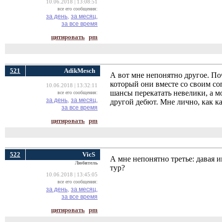
10.06.2018 | 13:08:51
все его сообщения:
за день,
за месяц,
за все время
цитировать
pm
521
AdikMesch
А вот мне непонятно другое. П
который они вместе со своим со
10.06.2018 | 13:32:11
шансы перекатать невелики, а м
все его сообщения:
за день,
за месяц,
другой дебют. Мне лично, как к
за все время
цитировать
pm
522
VicS
А мне непонятно третье: давая 
Любитель
тур?
10.06.2018 | 13:45:05
все его сообщения:
за день,
за месяц,
за все время
цитировать
pm