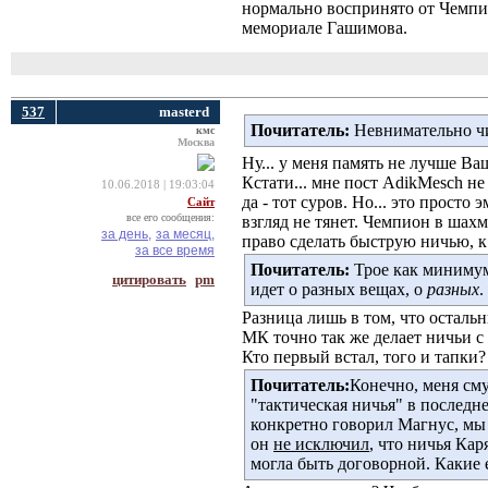
нормально воспринято от Чемпио
мемориале Гашимова.
537
masterd
Почитатель:
Невнимательно чи
кмс
Москва
Ну... у меня память не лучше Ва
Кстати... мне пост AdikMesch не
10.06.2018 | 19:03:04
да - тот суров. Но... это прост
Сайт
все его сообщения:
взгляд не тянет. Чемпион в шахм
за день,
за месяц,
право сделать быструю ничью, к
за все время
Почитатель:
Трое как минимум,
цитировать
pm
идет о разных вещах, о
разных
.
Разница лишь в том, что остальн
МК точно так же делает ничьи с
Кто первый встал, того и тапки?
Почитатель:
Конечно, меня сму
"тактическая ничья" в последне
конкретно говорил Магнус, мы 
он
не исключил
, что ничья Кар
могла быть договорной. Какие 