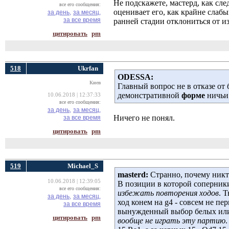
Не подскажете, мастерд, как сл
все его сообщения:
оценивает его, как крайне слаб
за день,
за месяц,
за все время
ранней стадии отклониться от и
цитировать
pm
518
Ukrfan
ODESSA:
Киев
Главный вопрос не в отказе от 
демонстративной
форме
ничьи
10.06.2018 | 12:37:33
все его сообщения:
за день,
за месяц,
Ничего не понял.
за все время
цитировать
pm
519
Michael_S
masterd:
Странно, почему никто
10.06.2018 | 12:39:05
В позиции в которой соперник
все его сообщения:
избежать повторения ходов
. 
за день,
за месяц,
ход конем на g4 - совсем не пе
за все время
вынужденный выбор белых или
цитировать
pm
вообще не играть эту партию