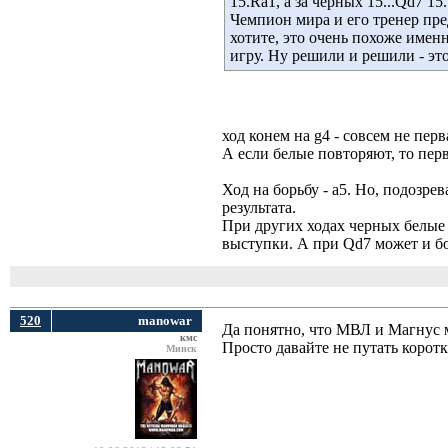
15.Ra1, а за черных 15...Qd7 15.
Чемпион мира и его тренер пре
хотите, это очень похоже именн
игру. Ну решили и решили - это
ход конем на g4 - совсем не пе
А если белые повторяют, то перв
Ход на борьбу - а5. Но, подозре
результата.
При других ходах черных белые
выступки. А при Qd7 может и б
520
manowar
Да понятно, что МВЛ и Магнус 
кмс
Просто давайте не путать корот
Минск