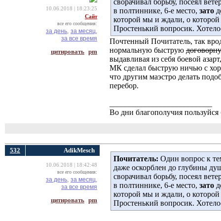
сворачивал борьбу, посеял вете
10.06.2018 | 18:23:25
в полтиннике, 6-е место,
зато
д
Сайт
которой мы и ждали, о которой
все его сообщения:
Простенький вопросик. Хотелос
за день,
за месяц,
за все время
Почтенный Почитатель, так врод
нормальную быструю
договорн
цитировать
pm
выдавливая из себя боевой азарт
МК сделал быструю ничью с хоро
что другим маэстро делать подо
перебор.
__________________________
Во дни благополучия пользуйся 
532
AdikMesch
Почитатель:
Один вопрос к тем
10.06.2018 | 18:42:48
даже оскорблен до глубины душ
все его сообщения:
сворачивал борьбу, посеял вете
за день,
за месяц,
в полтиннике, 6-е место,
зато
д
за все время
которой мы и ждали, о которой
цитировать
pm
Простенький вопросик. Хотелос