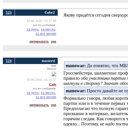
523
Cube2
Якову придётся сегодня сверхур
10.06.2018 | 15:17:36
все его сообщения:
за день,
за месяц,
за все время
цитировать
pm
524
masterd
manowar:
Да понятно, что МВЛ
кмс
Москва
Гроссмейстера, шахматные проф
правило
оба участника партии м
10.06.2018 | 16:16:37
шагнули в сторону? Значит обо
Сайт
все его сообщения:
manowar:
Просто давайте не п
за день,
за месяц,
за все время
Формально говоря, любая коротка
партии или и в течение первых х
цитировать
pm
Предполагаю что полную гаранти
признание в интервью, желатель
горячим следам. Как говорится 
одеяло... Поэтому,
не надо пости