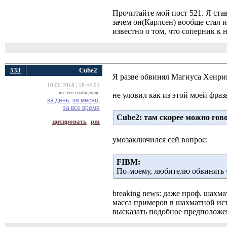
Прочитайте мой пост 521. Я ста
зачем он(Карлсен) вообще стал и
известно о том, что соперник к н
533
Cube2
Я разве обвинял Магнуса Хенри
10.06.2018 | 18:44:01
все его сообщения:
не уловил как из этой моей фраз
за день,
за месяц,
за все время
Cube2:
там скорее можно гов
цитировать
pm
умозаключился сей вопрос:
FIBM:
По-моему, любителю обвинять 
breaking news: даже проф. шахм
масса примеров в шахматной ист
высказать подобное предположе