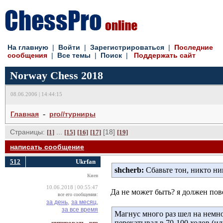
На главную
| 
Войти
| 
Зарегистрироваться
| 
Последние
сообщения
| 
Все темы
| 
Поиск
| 
Поддержать сайт
Norway Chess 2018
08.06.2006 | 14:44:15
- 
Главная
pro//турниры
Страницы:
... 
[18] 
[1]
[15]
[16]
[17]
[19]
написать сообщение
512
Ukrfan
shcherb:
Сбавьте тон, никто ни
Киев
10.06.2018 | 00:55:47
Да не может быть? я должен пове
все его сообщения:
за день,
за месяц,
за все время
Магнус много раз шел на нем
перекатывал в 70-100 ходов (ил
цитировать
pm