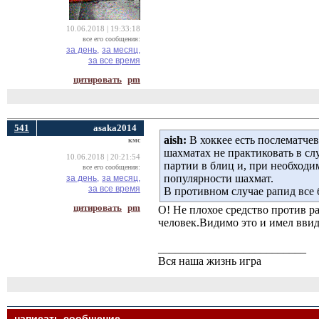
10.06.2018 | 19:33:18
все его сообщения:
за день,
за месяц,
за все время
цитировать
pm
541
asaka2014
aish:
В хоккее есть послематчев
кмс
шахматах не практиковать в сл
10.06.2018 | 20:21:54
партии в блиц и, при необходи
все его сообщения:
популярности шахмат.
за день,
за месяц,
за все время
В противном случае рапид все 
цитировать
pm
O! Не плохое средство против 
человек.Видимо это и имел ввид
__________________________
Вся наша жизнь игра
написать сообщение