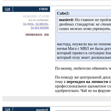
528
FIBM
Cube2:
10.06.2018 | 17:47:08
masterd:
Но главное не пробл
все его сообщения:
за день,
за месяц,
двойных стандартов:
не стоит
за все время
самих можно легко упрекнуть.
цитировать
pm
мастерд, неужели вы не понима
ничья Мага с МВЛ не была дог
который привел к ситуации lose
который позу знает досконально
По-моему, любителю обвинять ч
По-поводу же центральной диск
тему
с переходом на личности
п
профессиональное шахматное со
одобрительно. Чай не на форуме
529
masterd