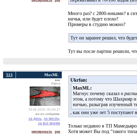
Много раз? с 2800-никами? в си
ничья, или будет плохо?
Примеры в студию можно?
Тут он заранее решил, что будет
Тут вы после партии решили, что
513
MaxML
Ukrfan:
кмс
Одесса
MaxML:
Магнус почему сказал о
распи
этом, а потому что Шахрияр и
ничью, разыграв изученный т
10.06.2018 | 01:04:27
, как они уже лет 5 поступают 
все его сообщения:
за день,
за месяц,
за все время
Только недавно в ТП Мамедьяров
Хотя может Вы под "такого типа
цитировать
pm