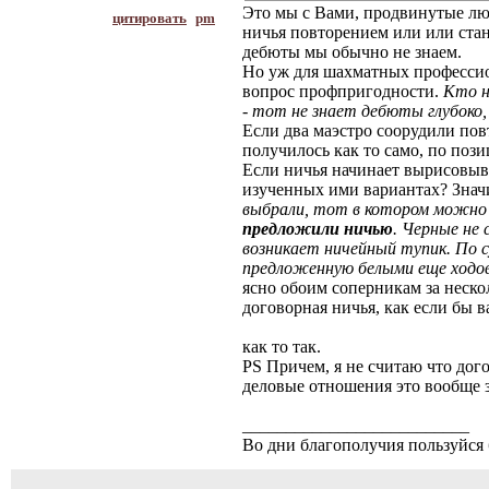
Это мы с Вами, продвинутые люб
цитировать
pm
ничья повторением или или стан
дебюты мы обычно не знаем.
Но уж для шахматных профессион
вопрос профпригодности.
Кто н
- тот не знает дебюты глубоко,
Если два маэстро соорудили повт
получилось как то само, по пози
Если ничья начинает вырисовыва
изученных ими вариантах? Значи
выбрали, тот в котором можно
предложили ничью
. Черные не
возникает ничейный тупик. По 
предложенную белыми еще ходов 
ясно обоим соперникам за неско
договорная ничья, как если бы в
как то так.
PS Причем, я не считаю что до
деловые отношения это вообще з
__________________________
Во дни благополучия пользуйся 