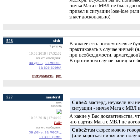
ничья Мага с МВЛ не была догов
привел к ситуации lose-lose (ил
знает досконально).
526
aish
В хоккее есть послематчевые бу
1 разряд
практиковать в случае ничьей (н
10.06.2018 | 17:32:02
при необходимости, армагеддон
все его сообщения:
В противном случае рапид все б
за день,
за месяц,
за все время
цитировать
pm
527
masterd
Cube2:
мастерд, неужели вы не
кмс
Москва
ситуации - ничья Мага с МВЛ 
А какие у Вас доказательства, ч
10.06.2018 | 17:44:02
что партия Мага с МВЛ не дого
Сайт
все его сообщения:
Cube2:
там скорее можно говори
за день,
за месяц,
(или короткая ничья или получ
за все время