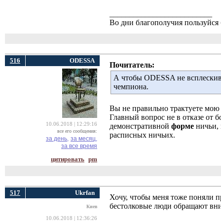
__________________________
Во дни благополучия пользуйся 
516
ODESSA
Почитатель:
А чтобы ODESSA не всплескива
чемпиона.
Вы не правильно трактуете мою
Главный вопрос не в отказе от б
10.06.2018 | 12:29:16
демонстративной
форме
ничьи, 
все его сообщения:
расписных ничьих.
за день,
за месяц,
за все время
цитировать
pm
517
Ukrfan
Хочу, чтобы меня тоже поняли пр
бестолковые люди обращают вни
Киев
10.06.2018 | 12:36:26