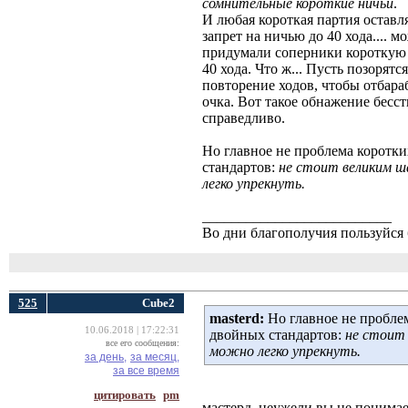
сомнительные короткие ничьи
.
И любая короткая партия оставл
запрет на ничью до 40 хода.... м
придумали соперники короткую 
40 хода. Что ж... Пусть позорят
повторение ходов, чтобы отбара
очка. Вот такое обнажение бес
справедливо.
Но главное не проблема коротк
стандартов:
не стоит великим ш
легко упрекнуть.
__________________________
Во дни благополучия пользуйся 
525
Cube2
masterd:
Но главное не пробле
10.06.2018 | 17:22:31
двойных стандартов:
не стоит 
все его сообщения:
можно легко упрекнуть.
за день,
за месяц,
за все время
цитировать
pm
мастерд, неужели вы не понимае