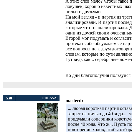
А этих слов мало? Чтобы такое 
ловушек, хорошо известных шах
ничьи с друзьями.
На мой взгляд - и партия из трет
анализировали. И партия последн
которые что то анализировали. Д
один из друзей своим очередным
Второй мог подумать и согласит
протекать обе обсуждаемые парт
все вопросы не к двум
договорн
словам, которые по сути являли
Тут ведь как... серебряные ложе
__________________________
Во дни благополучия пользуйся 
538
ODESSA
masterd:
... любая короткая партия оста
запрет на ничью до 40 хода....
придумали соперники короткую
после 40 хода. Что ж... Пусть 
повторение ходов, чтобы отбар