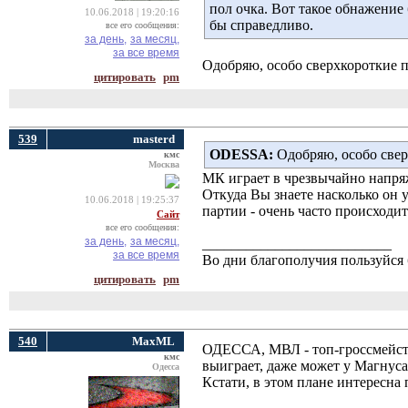
пол очка. Вот такое обнажени
10.06.2018 | 19:20:16
бы справедливо.
все его сообщения:
за день,
за месяц,
за все время
Одобряю, особо сверхкороткие 
цитировать
pm
539
masterd
ODESSA:
Одобряю, особо свер
кмс
Москва
МК играет в чрезвычайно напряж
Откуда Вы знаете насколько он 
10.06.2018 | 19:25:37
партии - очень часто происходит
Сайт
все его сообщения:
за день,
за месяц,
__________________________
за все время
Во дни благополучия пользуйся 
цитировать
pm
540
MaxML
ОДЕССА, МВЛ - топ-гроссмейсте
кмс
выиграет, даже может у Магнуса.
Одесса
Кстати, в этом плане интересна 