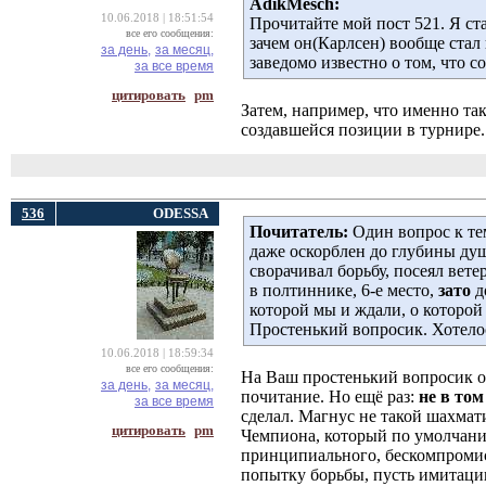
AdikMesch:
10.06.2018 | 18:51:54
Прочитайте мой пост 521. Я ст
все его сообщения:
зачем он(Карлсен) вообще стал 
за день,
за месяц,
заведомо известно о том, что со
за все время
цитировать
pm
Затем, например, что именно та
создавшейся позиции в турнире.
536
ODESSA
Почитатель:
Один вопрос к тем
даже оскорблен до глубины душ
сворачивал борьбу, посеял вете
в полтиннике, 6-е место,
зато
д
которой мы и ждали, о которой
Простенький вопросик. Хотелос
10.06.2018 | 18:59:34
все его сообщения:
На Ваш простенький вопросик од
за день,
за месяц,
почитание. Но ещё раз:
не в то
за все время
сделал. Магнус не такой шахматис
цитировать
pm
Чемпиона, который по умолчани
принципиального, бескомпромиссн
попытку борьбы, пусть имитаци