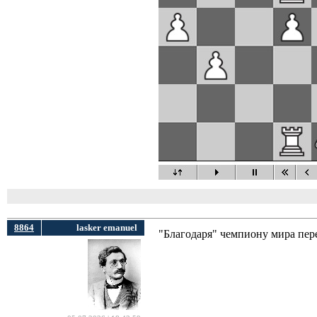
8864
lasker emanuel
"Благодаря" чемпиону мира пере