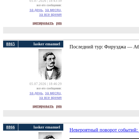
05.07.2026 | 18:43:59
все его сообщения:
за день,
за месяц,
за все время
цитировать
pm
8865
lasker emanuel
Последний тур: Фирузджа — Абд
05.07.2026 | 18:46:29
все его сообщения:
за день,
за месяц,
за все время
цитировать
pm
8866
lasker emanuel
Невероятный поворот событий: 