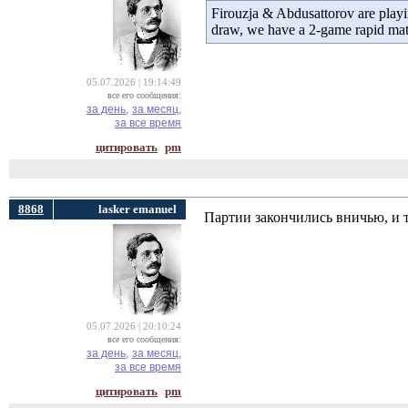
Firouzja & Abdusattorov are playin
draw, we have a 2-game rapid ma
05.07.2026 | 19:14:49
все его сообщения:
за день,
за месяц,
за все время
цитировать
pm
8868
lasker emanuel
Партии закончились вничью, и т
05.07.2026 | 20:10:24
все его сообщения:
за день,
за месяц,
за все время
цитировать
pm