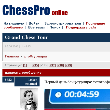
На главную
| 
Войти
| 
Зарегистрироваться
| 
Последние
сообщения
| 
Все темы
| 
Поиск
| 
Поддержать сайт
Grand Chess Tour
08.06.2006 | 14:44:15
- 
Главная
pro//турниры
Страницы:
... 
[296] 
[1]
[295]
[297]
[298]
[299]
написать сообщение
8852
lasker
Первый день блиц-турнира: фотограф
emanuel