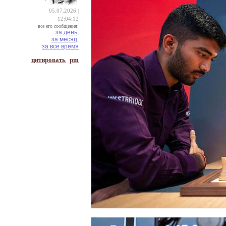
05.07.2026 |
12:04:12
все его сообщения:
за день,
за месяц,
за все время
цитировать
pm