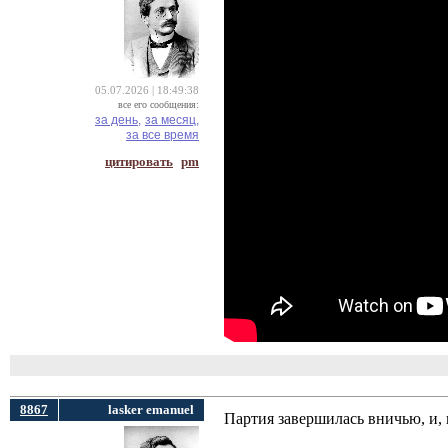
05.07.2026 | 18:49:38
все его сообщения:
за день,
за месяц,
за все время
цитировать
pm
8867
lasker emanuel
Партия завершилась вничью, и, 