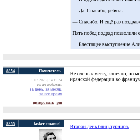
— Да. Спасибо, ребята.
— Спасибо. И ещё раз поздрав
Пять побед подряд позволили 
— Блестящее выступление Али
8854
Почитатель
Не очень к месту, конечно, но 
иранской федерации во французс
05.07.2026 | 14:19:34
все его сообщения:
за день,
за месяц,
за все время
цитировать
pm
8855
lasker emanuel
Второй день блиц-турнира.