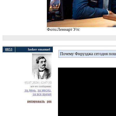
Фото:Леннарт Утс
8853
lasker emanuel
Почему Фирузджа сегодня пош
05.07.2026 | 12:07:33
все его сообщения:
за день,
за месяц,
за все время
цитировать
pm