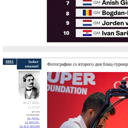
8881
lasker
Фотографии со второго дня блиц-турнир
emanuel
06.07.2026 |
11:57:07
все его
сообщения:
за день,
за месяц,
за все время