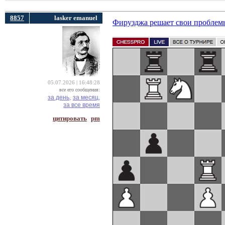
8857
lasker emanuel
Фирузджа решает свои проблем
05.07.2026 | 16:48:28
все его сообщения:
за день,
за месяц,
за все время
цитировать
pm