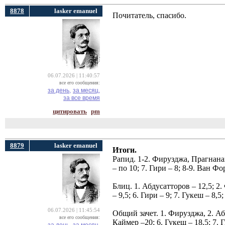
8878
lasker emanuel
Почитатель, спасибо.
06.07.2026 | 11:40:57
все его сообщения:
за день,
за месяц,
за все время
цитировать
pm
8879
lasker emanuel
Итоги.
Рапид. 1-2. Фирузджа, Прагнанан
– по 10; 7. Гири – 8; 8-9. Ван Фо
Блиц. 1. Абдусатторов – 12,5; 2.
– 9,5; 6. Гири – 9; 7. Гукеш – 8,5
06.07.2026 | 11:45:54
Общий зачет. 1. Фирузджа, 2. Аб
все его сообщения:
Каймер –20; 6. Гукеш – 18,5; 7. Г