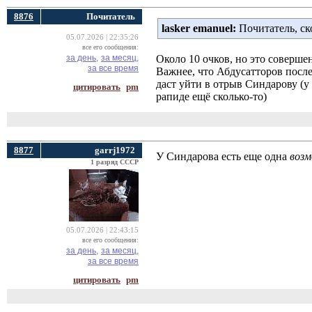
8876
Почитатель
lasker emanuel:
Почитатель, ск
05.07.2026 | 22:35:26
все его сообщения:
за день,
за месяц,
Около 10 очков, но это совершен
за все время
Важнее, что Абдусатторов после
даст уйти в отрыв Синдарову (у 
цитировать
pm
рапиде ещё сколько-то)
8877
garrj1972
У Синдарова есть еще одна
воз
1 разряд СССР
05.07.2026 | 22:43:15
все его сообщения:
за день,
за месяц,
за все время
цитировать
pm