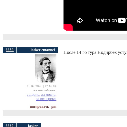
8859
lasker emanuel
После 14-го тура Нодирбек усту
05.07.2026 | 17:16:04
все его сообщения:
за день,
за месяц,
за все время
цитировать
pm
8860
lasker