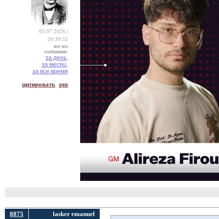
05.07.2026 |
20:39:52
все его
сообщения:
за день,
за месяц,
за все время
цитировать
pm
8875
lasker emanuel