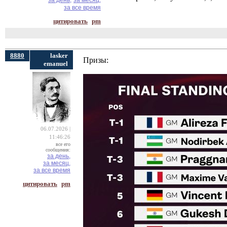
за день,
за месяц,
за все время
цитировать
pm
8880
lasker
Призы:
emanuel
06.07.2026 |
11:46:26
все его
сообщения:
за день,
за месяц,
за все время
цитировать
pm