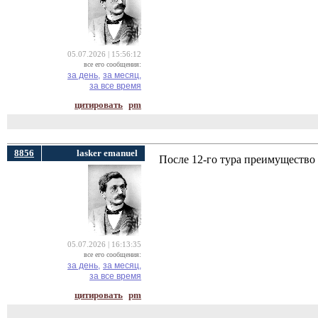
05.07.2026 | 15:56:12
все его сообщения:
за день,
за месяц,
за все время
цитировать
pm
8856
lasker emanuel
После 12-го тура преимущество 
05.07.2026 | 16:13:35
все его сообщения:
за день,
за месяц,
за все время
цитировать
pm