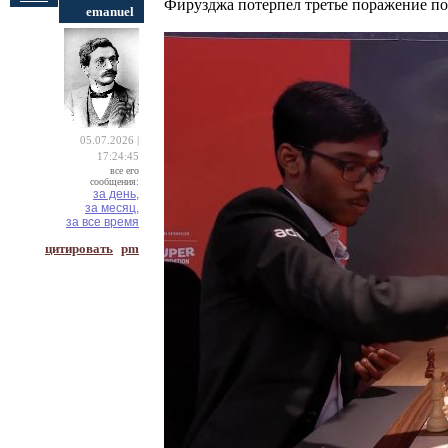
Фирузджа потерпел третье поражение п
emanuel
05.07.2026 |
17:24:45
все его
сообщения:
за день,
за месяц,
за все время
цитировать
pm