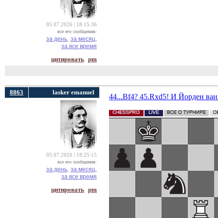
05.07.2026 | 18:15:36
все его сообщения:
за день,
за месяц,
за все время
цитировать
pm
8863
lasker emanuel
44...Bf4? 45.Rxd5! И Йорден в
05.07.2026 | 18:25:15
все его сообщения:
за день,
за месяц,
за все время
цитировать
pm