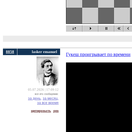
8858
lasker emanuel
Гукеш проигрывает по времени
05.07.2026 | 17:09:12
все его сообщения:
за день,
за месяц,
за все время
цитировать
pm