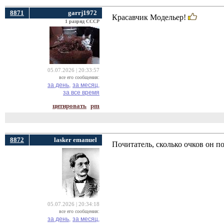
8871
garrj1972
Красавчик Модельер!
1 разряд СССР
05.07.2026 | 20:33:57
все его сообщения:
за день,
за месяц,
за все время
цитировать
pm
8872
lasker emanuel
Почитатель, сколько очков он п
05.07.2026 | 20:34:18
все его сообщения:
за день,
за месяц,