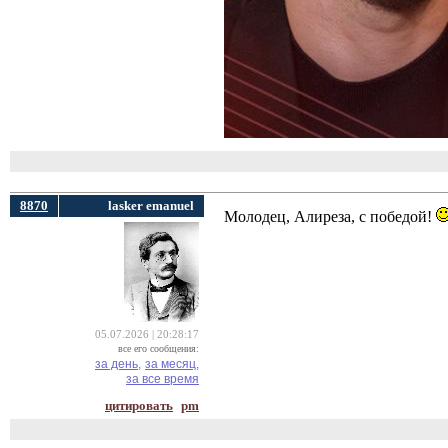
8870
lasker emanuel
Молодец, Алиреза, с победой!
05.07.2026 | 20:28:17
все его сообщения:
за день,
за месяц,
за все время
цитировать
pm