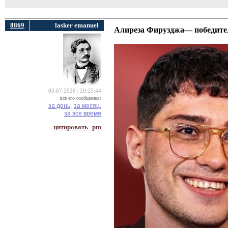
8869
lasker emanuel
Алиреза Фирузджа— победитель
05.07.2026 | 20:25:44
все его сообщения:
за день,
за месяц,
за все время
цитировать
pm