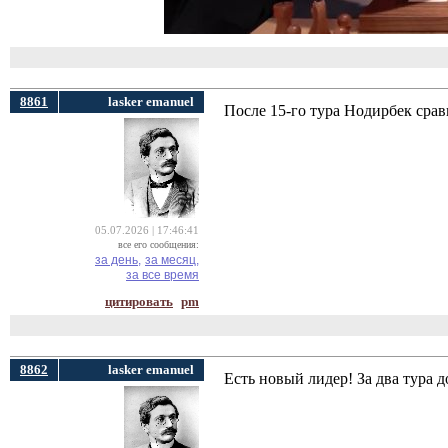
8861
lasker emanuel
После 15-го тура Нодирбек срав
05.07.2026 | 17:46:41
все его сообщения:
за день,
за месяц,
за все время
цитировать
pm
8862
lasker emanuel
Есть новый лидер! За два тура