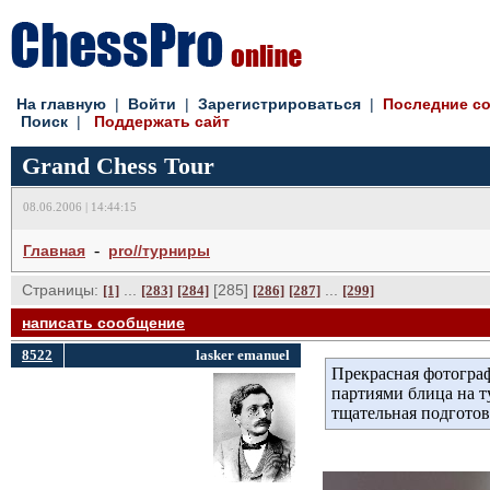
На главную
| 
Войти
| 
Зарегистрироваться
| 
Последние с
Поиск
| 
Поддержать сайт
Grand Chess Tour
08.06.2006 | 14:44:15
- 
Главная
pro//турниры
Страницы:
... 
[285] 
... 
[1]
[283]
[284]
[286]
[287]
[299]
написать сообщение
8522
lasker emanuel
Прекрасная фотограф
партиями блица на т
тщательная подготовк