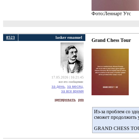
Фото:Леннарт Утс
8523
lasker emanuel
Grand Chess Tour
17.05.2026 | 16:21:45
все его сообщения:
за день,
за месяц,
за все время
цитировать
pm
Из-за проблем со зд
сможет продолжить у
GRAND CHESS TO