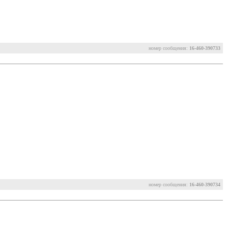
номер сообщения:
16-460-390733
номер сообщения:
16-460-390734