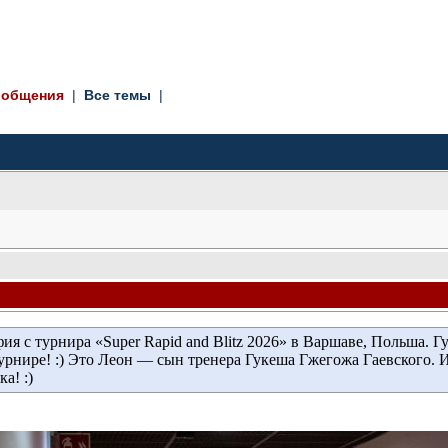
ообщения
| 
Все темы
| 
ия с турнира «Super Rapid and Blitz 2026» в Варшаве, Польша. 
урнире! :) Это Леон — сын тренера Гукеша Гжегожа Гаевского. И
а! :)