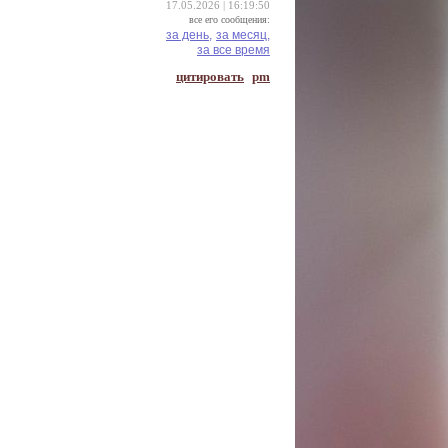
17.05.2026 | 16:19:50
все его сообщения:
за день,
за месяц,
за все время
цитировать
pm