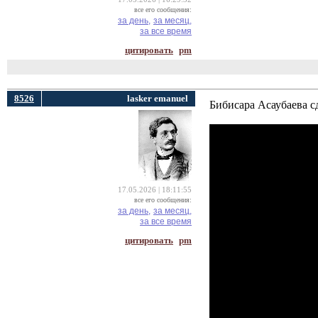
все его сообщения:
за день,
за месяц,
за все время
цитировать
pm
8526
lasker emanuel
Бибисара Асаубаева 
17.05.2026 | 18:11:55
все его сообщения:
за день,
за месяц,
за все время
цитировать
pm