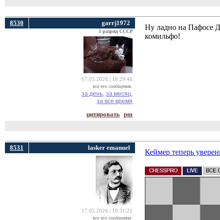
8530
garrj1972
Ну ладно на Пафосе Д
1 разряд СССР
комильфо!
17.05.2026 | 19:29:46
все его сообщения:
за день,
за месяц,
за все время
цитировать
pm
8531
lasker emanuel
Кеймер теперь уверен
17.05.2026 | 19:31:21
все его сообщения: