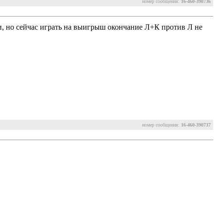
номер сообщения:
16-460-390736
ри, но сейчас играть на выигрыш окончание Л+К против Л не
номер сообщения:
16-460-390737