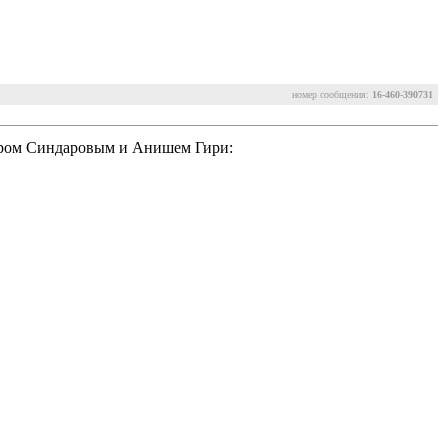
номер сообщения:
16-460-390731
иром Синдаровым и Анишем Гири: