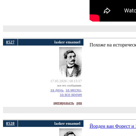
8527
lasker emanuel
Похоже на историческ
17.05.2026 | 18:13:17
все его сообщения:
за день,
за месяц,
за все время
цитировать
pm
8528
lasker emanuel
Йорден ван Форест и