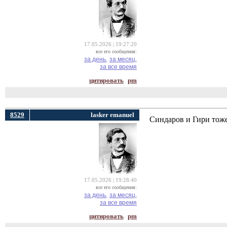
17.05.2026 | 19:27:20
все его сообщения:
за день,
за месяц,
за все время
цитировать
pm
8529
lasker emanuel
Синдаров и Гири тоже
17.05.2026 | 19:28:40
все его сообщения:
за день,
за месяц,
за все время
цитировать
pm