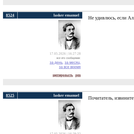
8524
lasker emanuel
Не удивлюсь, если Ал
17.05.2026 | 16:27:28
все его сообщения:
за день,
за месяц,
за все время
цитировать
pm
8525
lasker emanuel
Почитатель, извините
17.05.2026 | 16:29:32