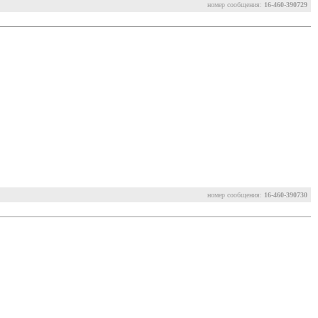
номер сообщения:
16-460-390729
номер сообщения:
16-460-390730