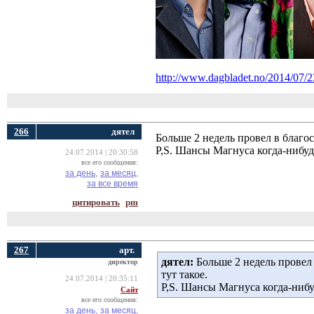
http://www.dagbladet.no/2014/07/2
266
дятел
Больше 2 недель провел в благос
P,S. Шансы Магнуса когда-нибуд
24.07.2014 | 20:30:58
все его сообщения:
за день,
за месяц,
за все время
цитировать
pm
267
арт.
дятел:
Больше 2 недель провел 
директор
тут такое.
24.07.2014 | 20:35:11
P,S. Шансы Магнуса когда-нибу
Сайт
все его сообщения:
за день,
за месяц,