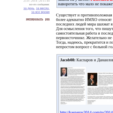
23.07.2014 | 20:11:44
наворотить что мало не покаже
все его сообщения:
за день,
за месяц,
за все время
Существует и противоположная т
цитировать
pm
более адекватно ИМХО относят
последних людей мира шахмат 
Для осмысления того, что пишут
самостоятельная работа и посл
первоисточнике. Желательно не
Тогда, надеюсь, прекратится и п
непростом вопросе с больной го
Jacob08:
Каспаров и Данаилов
http://kasparov2014.com/ru/2014