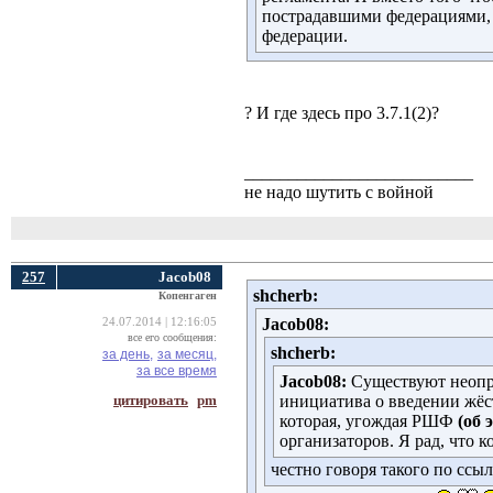
пострадавшими федерациями,
федерации.
? И где здесь про 3.7.1(2)?
__________________________
не надо шутить с войной
257
Jacob08
shcherb:
Копенгаген
Jacob08:
24.07.2014 | 12:16:05
все его сообщения:
shcherb:
за день,
за месяц,
за все время
Jacob08:
Существуют неопро
цитировать
pm
инициатива о введении жёс
которая, угождая РШФ
(об 
организаторов. Я рад, что 
честно говоря такого по ссы