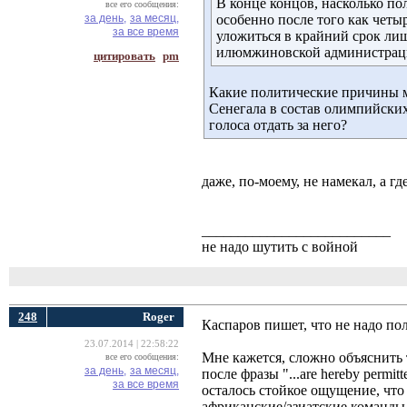
В конце концов, насколько п
все его сообщения:
за день,
за месяц,
особенно после того как четы
за все время
уложиться в крайний срок лиш
илюмжиновской администраци
цитировать
pm
Какие политические причины м
Сенегала в состав олимпийских
голоса отдать за него?
даже, по-моему, не намекал, а г
__________________________
не надо шутить с войной
248
Roger
Каспаров пишет, что не надо по
23.07.2014 | 22:58:22
Мне кажется, сложно объяснить 
все его сообщения:
за день,
за месяц,
после фразы "...are hereby permitte
за все время
осталось стойкое ощущение, чт
африканские/азиатские команды