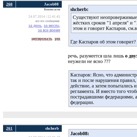
260
Jacob08
shcherb:
Копенгаген
Существуют неопровержимые д
24.07.2014 | 12:41:45
все его сообщения:
жёстких сроков "1 апреля" и 
за день,
за месяц,
этом и говорит Каспаров, см.
за все время
цитировать
pm
Где Каспаров об этом говорит?
речь, разумеется шла лишь
о дву
неужели не ясно ??? 
Каспаров: Ясно, что админист
так и после нарушения правил,
действие, а затем попытались и
регламента. И вместо того чт
пострадавшими федерациями, 
федерации.
261
shcherb
Jacob08: