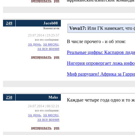
цитировать
pm
249
Jacob08
Vova17:
Или ГК намекает, что ф
Копенгаген
23.07.2014 | 23:25:57
все его сообщения:
В числе прочего - и об этом:
за день,
за месяц,
за все время
Реальные цифры: Каспаров лиди
цитировать
pm
Нигерия опровергает ложь инфо
Миф разрушен! Африка за Гарри
250
Maks
Каждые четыре года одно и то ж
24.07.2014 | 00:52:21
все его сообщения:
за день,
за месяц,
за все время
цитировать
pm