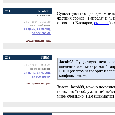
251
Jacob08
Существуют неопровержимые док
Копенгаген
жёстких сроков "1 апреля" и "1
24.07.2014 | 01:03:30
и говорит Каспаров,
см.выше
) -
все его сообщения:
за день,
за месяц,
за все время
цитировать
pm
252
FIBM
Jacob08:
Существуют неопровер
24.07.2014 | 09:58:39
введении жёстких сроков "1 ап
все его сообщения:
РШФ (об этом и говорит Каспа
за день,
за месяц,
конфликт улажен.
за все время
цитировать
pm
Знаете, Jacob08, можно по-ра
но то, что "необдуманные" дей
мире-очевидно. Нам (шахматист