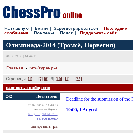
На главную
| 
Войти
| 
Зарегистрироваться
| 
Последние
сообщения
| 
Все темы
| 
Поиск
| 
Поддержать сайт
Олимпиада-2014 (Тромсё, Норвегия)
08.06.2006 | 14:44:15
- 
Главная
pro//турниры
Страницы:
... 
[9] 
... 
[1]
[7]
[8]
[10]
[11]
[65]
написать сообщение
242
Почитатель
Deadline for the submission of the
23.07.2014 | 11:40:24
19:00, 1 August
все его сообщения:
за день,
за месяц,
за все время
цитировать
pm