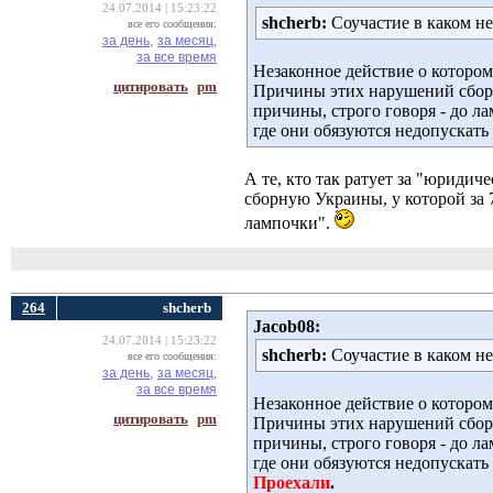
24.07.2014 | 15:23:22
shcherb:
Соучастие в каком не
все его сообщения:
за день,
за месяц,
за все время
Незаконное действие о которо
цитировать
pm
Причины этих нарушений сборн
причины, строго говоря - до 
где они обязуются недопускать
А те, кто так ратует за "юриди
сборную Украины, у которой за 
лампочки".
264
shcherb
Jacob08:
24.07.2014 | 15:23:22
shcherb:
Соучастие в каком не
все его сообщения:
за день,
за месяц,
за все время
Незаконное действие о которо
цитировать
pm
Причины этих нарушений сборн
причины, строго говоря - до 
где они обязуются недопускать
Проехали
.