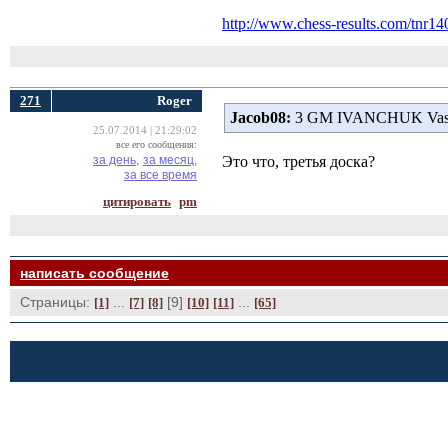
http://www.chess-results.com/t
271
Roger
Jacob08:
3 GM IVANCHUK Vassi
25.07.2014 | 21:29:02
все его сообщения:
за день,
за месяц,
Это что, третья доска?
за все время
цитировать
pm
написать сообщение
Страницы:
... 
[9] 
... 
[1]
[7]
[8]
[10]
[11]
[65]