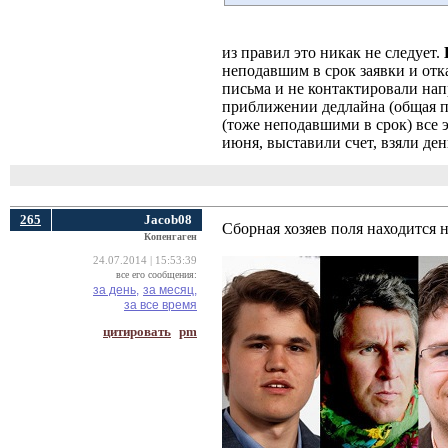
из правил это никак не следует.
неподавшим в срок заявки и от
письма и не контактировали на
приближении дедлайна (общая пра
(тоже неподавшими в срок) все 
июня, выставили счет, взяли ден
265
Jacob08
Сборная хозяев поля находится 
Копенгаген
24.07.2014 | 15:53:39
все его сообщения:
за день,
за месяц,
за все время
цитировать
pm