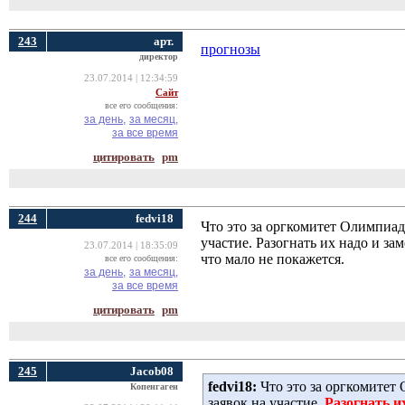
243
арт.
прогнозы
директор
23.07.2014 | 12:34:59
Сайт
все его сообщения:
за день,
за месяц,
за все время
цитировать
pm
244
fedvi18
Что это за оргкомитет Олимпиад
участие. Разогнать их надо и за
23.07.2014 | 18:35:09
что мало не покажется.
все его сообщения:
за день,
за месяц,
за все время
цитировать
pm
245
Jacob08
fedvi18:
Что это за оргкомитет 
Копенгаген
заявок на участие.
Разогнать и