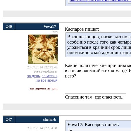
246
Vova17
Каспаров пишет:
кмс
В конце концов, насколько по
особенно после того как четыр
уложиться в крайний срок лишь
илюмжиновской администрации
Какие политические причины мо
23.07.2014 | 22:49:47
в состав олимпийских команд? И
все его сообщения:
него?
за день,
за месяц,
за все время
цитировать
pm
__________________________
Спасение там, где опасность.
247
shcherb
Vova17:
Каспаров пишет: 
23.07.2014 | 22:54:31