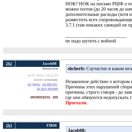
НОК? НОК на письмо РШФ о по
можно потом (до 20 часов до нач
дополнительные расходы (хотя и
разместить всех сопровождающи
3.7.1 (там никаких санкций не п
__________________________
не надо шутить с войной
262
Jacob08
shcherb:
Соучастие в каком нез
Копенгаген
24.07.2014 | 14:21:53
все его сообщения:
Незаконное действие о котором
за день,
за месяц,
Причины этих нарушений сборны
за все время
причины, строго говоря - до л
цитировать
pm
где они обязуются недопускать 
Проехали.
263
FIBM
Jacob08: