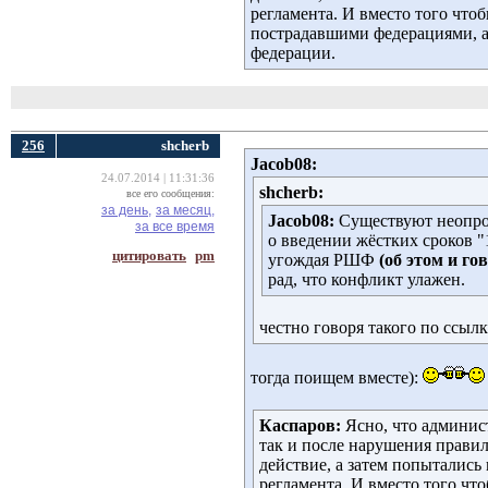
регламента. И вместо того чт
пострадавшими федерациями, 
федерации.
256
shcherb
Jacob08:
24.07.2014 | 11:31:36
shcherb:
все его сообщения:
за день,
за месяц,
Jacob08:
Существуют неопров
за все время
о введении жёстких сроков "
цитировать
pm
угождая РШФ
(об этом и г
рад, что конфликт улажен.
честно говоря такого по ссыл
тогда поищем вместе):
Каспаров:
Ясно, что админис
так и после нарушения правил
действие, а затем попытались
регламента. И вместо того ч