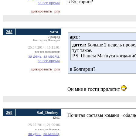
в Болгарии?
за все время
цитировать
pm
268
yaro
арт.:
2 разряд
Болгария,Пловдив
дятел:
Больше 2 недель провел
25.07.2014 | 15:15:01
тут такое.
все его сообщения:
P,S. Шансы Магнуса когда-ниб
за день,
за месяц,
за все время
в Болгарии?
цитировать
pm
Он мне в гости прилетит
269
Sad_Donkey
Почитал составы команд - обалд
КМС
25.07.2014 | 21:09:06
все его сообщения:
за день,
за месяц,