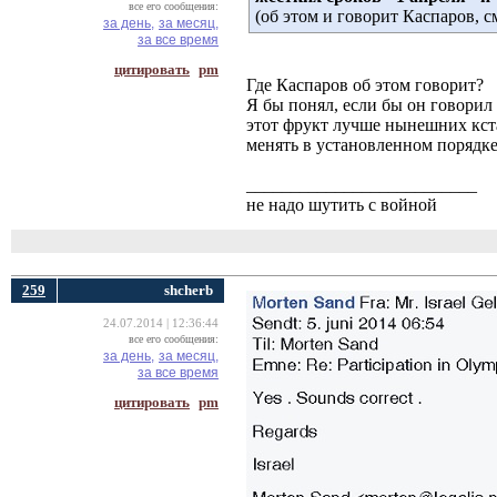
все его сообщения:
(об этом и говорит Каспаров, с
за день,
за месяц,
за все время
цитировать
pm
Где Каспаров об этом говорит?
Я бы понял, если бы он говорил
этот фрукт лучше нынешних кста
менять в установленном порядке,
__________________________
не надо шутить с войной
259
shcherb
24.07.2014 | 12:36:44
все его сообщения:
за день,
за месяц,
за все время
цитировать
pm