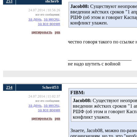
253
shcherb
Jacob08:
Существуют неопровер
24.07.2014 | 10:56:26
введении жёстких сроков "1 ап
все его сообщения:
РШФ (об этом и говорит Каспа
за день,
за месяц,
конфликт улажен.
за все время
цитировать
pm
честно говоря такого по ссылке 
__________________________
не надо шутить с войной
254
Scherif53
FIBM:
24.07.2014 | 11:02:37
Jacob08:
Существуют неопрове
все его сообщения:
за день,
за месяц,
введении жёстких сроков "1 а
за все время
РШФ (об этом и говорит Касп
конфликт улажен.
цитировать
pm
Знаете, Jacob08, можно по-р
организациям, но то, что "не