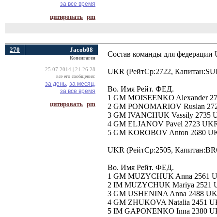
за все время
цитировать
pm
270
Jacob08
Состав команды для федерации
Копенгаген
25.07.2014 | 21:26:28
UKR (РейтСр:2722, Капитан:SU
все его сообщения:
за день,
за месяц,
Bo. Имя Рейт. ФЕД.
за все время
1 GM MOISEENKO Alexander 2
цитировать
pm
2 GM PONOMARIOV Ruslan 27
3 GM IVANCHUK Vassily 2735
4 GM ELJANOV Pavel 2723 UK
5 GM KOROBOV Anton 2680 U
UKR (РейтСр:2505, Капитан:BR
Bo. Имя Рейт. ФЕД.
1 GM MUZYCHUK Anna 2561 
2 IM MUZYCHUK Mariya 2521
3 GM USHENINA Anna 2488 U
4 GM ZHUKOVA Natalia 2451 
5 IM GAPONENKO Inna 2380 