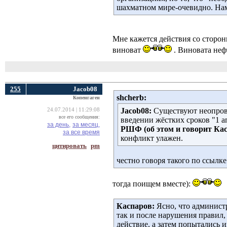
шахматном мире-очевидно. Нам
Мне кажется действия со сторон
виноват
. Виновата неф
255
Jacob08
shcherb:
Копенгаген
Jacob08:
Существуют неопрове
24.07.2014 | 11:29:08
все его сообщения:
введении жёстких сроков "1 а
за день,
за месяц,
РШФ
(об этом и говорит Ка
за все время
конфликт улажен.
цитировать
pm
честно говоря такого по ссылк
тогда поищем вместе):
Каспаров:
Ясно, что админист
так и после нарушения правил,
действие, а затем попытались и