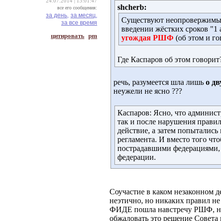
24.07.2014 | 13:01:47
shcherb:
все его сообщения:
за день,
за месяц,
Существуют неопровержимые 
за все время
введении жёстких сроков "1 
цитировать
pm
угождая РШФ
(об этом и го
Где Каспаров об этом говорит
речь, разумеется шла лишь
о дв
неужели не ясно ??? 
Каспаров: Ясно, что админис
так и после нарушения правил
действие, а затем попытались
регламента. И вместо того ч
пострадавшими федерациями,
федерации.
Соучастие в каком незаконном 
неэтично, но никаких правил не
ФИДЕ пошла навстречу РШФ, н
обжаловать это решение Совета 