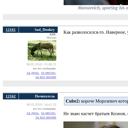
12161
Sad_Donkey
Как разволосился-то. Наверное,
КМС
Москва
06.05.2018 | 15:06:25
все его сообщения:
за день,
за месяц,
за все время
12162
Почитатель
Cube2:
короче Морозевич котор
06.05.2018 | 16:41:33
все его сообщения:
за день,
за месяц,
Не знаю насчет братьев Коэнов,
за все время