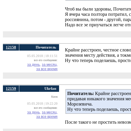
Чтоб вы были здоровы, Почитат
Я вчера часа полтора потратил, 
россиянина, потом - другой, пар
Надо все эе приучаться легче от
12158
Почитатель
Крайне расстроен, честное слов
значения месту действия, а ток
05.05.2018 | 18:11:51
Ну что теперь поделаешь, прост
все его сообщения:
за день,
за месяц,
за все время
12159
Ukrfan
Почитатель:
Крайне расстроен,
Киев
придавая никакого значения ме
Морозевича.
05.05.2018 | 19:22:20
все его сообщения:
Ну что теперь поделаешь, прос
за день,
за месяц,
за все время
После такого не простить невоз