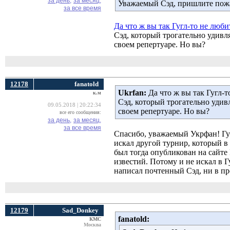
за день,
за месяц,
Уважаемый Сэд, пришлите пожа
за все время
Да что ж вы так Гугл-то не люби
Сэд, который трогательно удивл
своем репертуаре. Но вы?
12178
fanatold
Ukrfan:
Да что ж вы так Гугл-т
к.м
Сэд, который трогательно удив
09.05.2018 | 20:22:34
своем репертуаре. Но вы?
все его сообщения:
за день,
за месяц,
за все время
Спасибо, уважаемый Укрфан! Гуг
искал другой турнир, который в 
был тогда опубликован на сайте
известий. Потому и не искал в Г
написал почтенный Сэд, ни в про
12179
Sad_Donkey
fanatold:
КМС
Москва