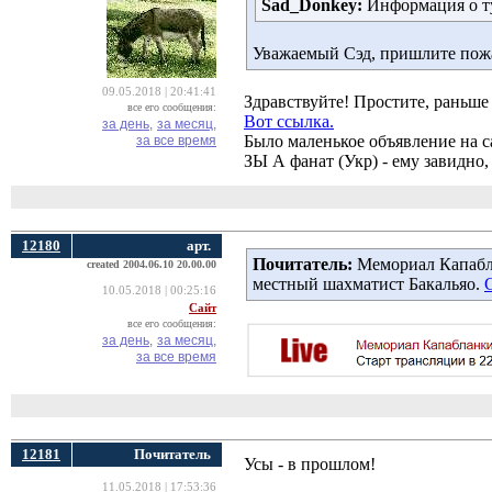
Sad_Donkey:
Информация о ту
Уважаемый Сэд, пришлите пожа
09.05.2018 | 20:41:41
Здравствуйте! Простите, раньше 
все его сообщения:
Вот ссылка.
за день,
за месяц,
Было маленькое объявление на 
за все время
ЗЫ А фанат (Укр) - ему завидно, 
12180
арт.
Почитатель:
Мемориал Капабла
created 2004.06.10 20.00.00
местный шахматист Бакальяо.
10.05.2018 | 00:25:16
Сайт
все его сообщения:
за день,
за месяц,
за все время
12181
Почитатель
Усы - в прошлом!
11.05.2018 | 17:53:36