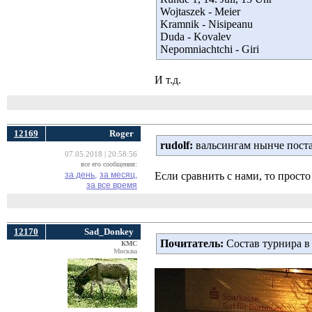
Wojtaszek - Meier
Kramnik - Nisipeanu
Duda - Kovalev
Nepomniachtchi - Giri
И т.д.
12169
Roger
rudolf:
вальсингам нынче постар
07.05.2018 | 20:58:56
все его сообщения:
за день,
за месяц,
Если сравнить с нами, то просто
за все время
12170
Sad_Donkey
Почитатель:
Состав турнира в
КМС
Москва