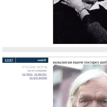
12167
rudolf
вальсингам нынче постарел шибко
07.05.2018 | 18:57:56
все его сообщения:
за день,
за месяц,
за все время