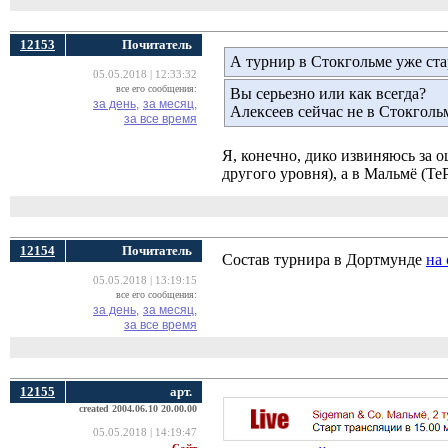
12153
Почитатель
А турнир в Стокгольме уже ста
05.05.2018 | 12:33:32
все его сообщения:
Вы серьезно или как всегда?
за день,
за месяц,
Алексеев сейчас не в Стокгольм
за все время
Я, конечно, дико извиняюсь за 
другого уровня), а в Мальмё (Te
12154
Почитатель
Состав турнира в Дортмунде
на
05.05.2018 | 13:19:15
все его сообщения:
за день,
за месяц,
за все время
12155
арт.
created 2004.06.10 20.00.00
05.05.2018 | 14:19:47