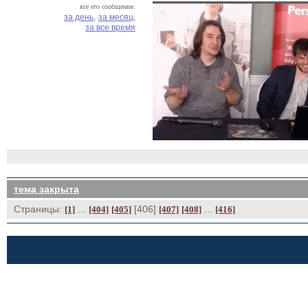
все его сообщения:
за день,
за месяц,
за все время
тема закрыта
Страницы:
... 
[406] 
... 
[1]
[404]
[405]
[407]
[408]
[416]