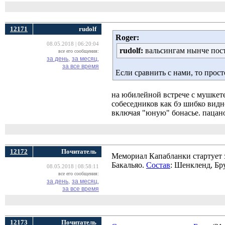
12171
rudolf
Roger:
08.05.2018 | 06:20:04
rudolf:
вальсингам нынче поста
все его сообщения:
за день,
за месяц,
за все время
Если сравнить с нами, то прос
на юбилейной встрече с мушкет
собеседников как бэ шибко видно
включая "юную" бонасье. пацано
12172
Почитатель
Мемориал Капабланки стартует 
Бакальяо.
Состав
: Шенкленд, Бру
08.05.2018 | 08:58:11
все его сообщения:
за день,
за месяц,
за все время
12173
Почитатель