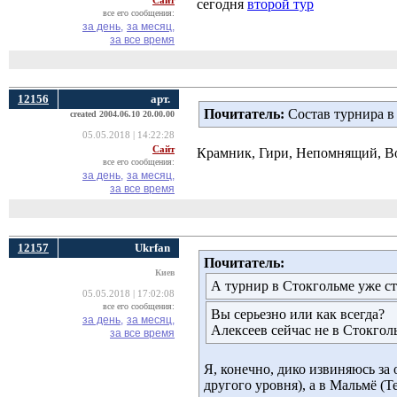
Сайт
сегодня
второй тур
все его сообщения:
за день,
за месяц,
за все время
12156
арт.
Почитатель:
Состав турнира в
created 2004.06.10 20.00.00
05.05.2018 | 14:22:28
Сайт
Крамник, Гири, Непомнящий, Во
все его сообщения:
за день,
за месяц,
за все время
12157
Ukrfan
Почитатель:
Киев
А турнир в Стокгольме уже ст
05.05.2018 | 17:02:08
все его сообщения:
Вы серьезно или как всегда?
за день,
за месяц,
Алексеев сейчас не в Стокголь
за все время
Я, конечно, дико извиняюсь за
другого уровня), а в Мальмё (T