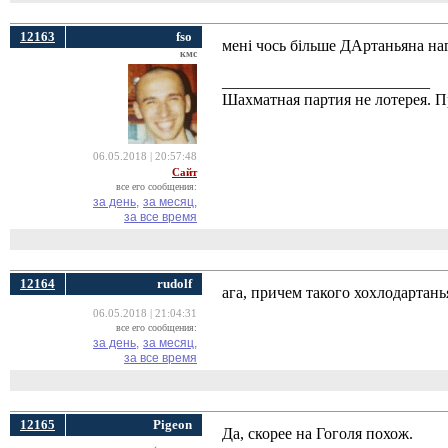
12163
fso
мені чось більше ДАртаньяна на
кмс
__________________________
Шахматная партия не лотерея.
06.05.2018 | 20:57:48
Сайт
все его сообщения:
за день,
за месяц,
за все время
12164
rudolf
ага, причем такого хохлодартанья
06.05.2018 | 21:04:31
все его сообщения:
за день,
за месяц,
за все время
12165
Pigeon
Да, скорее на Гоголя похож.