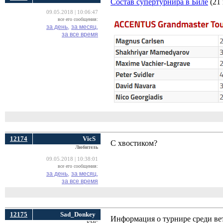
Состав супертурнира в Биле
(21 
09.05.2018 | 10:06:47
все его сообщения:
за день,
за месяц,
за все время
12174
VicS
С хвостиком?
Любитель
09.05.2018 | 10:38:01
все его сообщения:
за день,
за месяц,
за все время
12175
Sad_Donkey
Информация о турнире среди вет
КМС