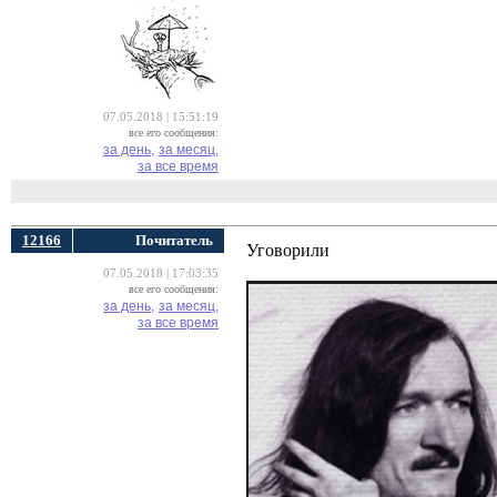
07.05.2018 | 15:51:19
все его сообщения:
за день,
за месяц,
за все время
12166
Почитатель
Уговорили
07.05.2018 | 17:03:35
все его сообщения:
за день,
за месяц,
за все время