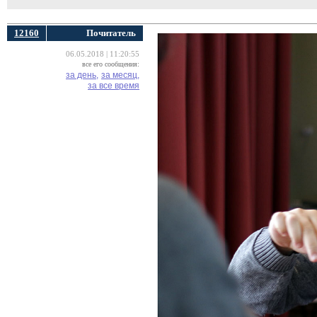
12160
Почитатель
06.05.2018 | 11:20:55
все его сообщения:
за день,
за месяц,
за все время