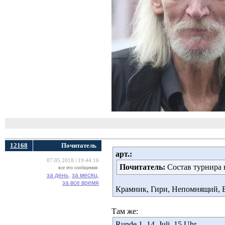
12168
Почитатель
арт.:
07.05.2018 | 19:44:16
Почитатель:
Состав турнира 
все его сообщения:
за день,
за месяц,
за все время
Крамник, Гири, Непомнящий, В
Там же:
Runde 1, 14. Juli, 15 Uhr