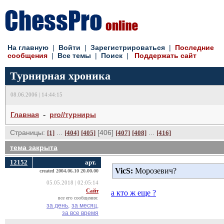
На главную
| 
Войти
| 
Зарегистрироваться
| 
Последние
сообщения
| 
Все темы
| 
Поиск
| 
Поддержать сайт
Турнирная хроника
08.06.2006 | 14:44:15
- 
Главная
pro//турниры
Страницы:
... 
[406] 
... 
[1]
[404]
[405]
[407]
[408]
[416]
тема закрыта
12152
арт.
VicS:
Морозевич?
created 2004.06.10 20.00.00
05.05.2018 | 02:05:14
Сайт
а кто ж еще ?
все его сообщения:
за день,
за месяц,
за все время