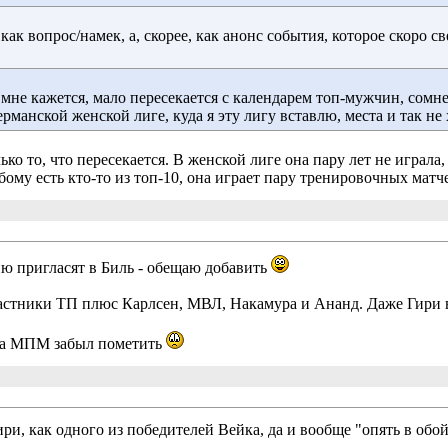
как вопрос/намек, а, скорее, как анонс события, которое скоро с
, мне кажется, мало пересекается с календарем топ-мужчин, сомн
ерманской женской лиге, куда я эту лигу вставлю, места и так не 
ько то, что пересекается. В женской лиге она пару лет не играл
бому есть кто-то из топ-10, она играет пару тренировочных матч
ню пригласят в Биль - обещаю добавить
частники ТП плюс Карлсен, МВЛ, Накамура и Ананд. Даже Гири в
ика МПМ забыл пометить
ри, как одного из победителей Вейка, да и вообще "опять в обой