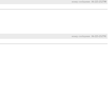
номер сообщения:
16-225-252790
номер сообщения:
16-225-252791