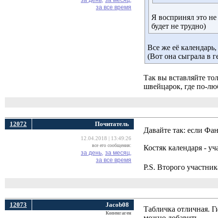
за день,
за месяц,
за все время
Я воспринял это не 
будет не трудно)
Все же её календарь
(Вот она сыграла в г
Так вы вставляйте тол
швейцарок, где по-лю
12072
Почитатель
Давайте так: если Фа
12.04.2018 | 13:49:26
все его сообщения:
Костяк календаря - у
за день,
за месяц,
за все время
P.S. Второго участн
12073
Jacob08
Табличка отличная. Ги
Копенгаген
можно добавить.