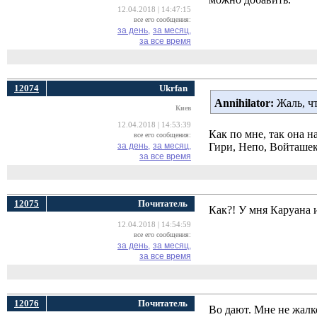
12.04.2018 | 14:47:15
все его сообщения:
за день,
за месяц,
за все время
12074
Ukrfan
Annihilator:
Жаль, чт
Киев
12.04.2018 | 14:53:39
Как по мне, так она н
все его сообщения:
за день,
за месяц,
Гири, Непо, Войташек
за все время
12075
Почитатель
Как?! У мня Каруана 
12.04.2018 | 14:54:59
все его сообщения:
за день,
за месяц,
за все время
12076
Почитатель
Во дают. Мне не жалк