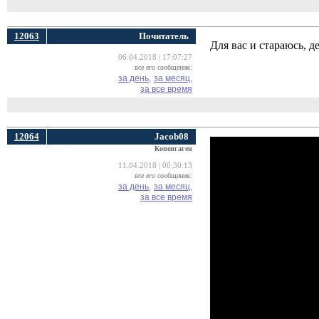
12063
Почитатель
Для вас и стараюсь, 
06.04.2018 | 17:07:27
все его сообщения:
за день,
за месяц,
за все время
12064
Jacob08
Копенгаген
11.04.2018 | 00:30:13
все его сообщения:
за день,
за месяц,
за все время