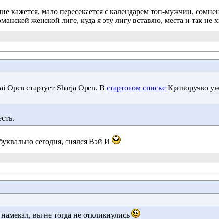
мне кажется, мало пересекается с календарем топ-мужчин, сомне
рманской женской лиге, куда я эту лигу вставлю, места и так не х
ai Open стартует Sharja Open. В
стартовом списке
Криворучко уже
сть.
буквально сегодня, снялся Вэй И
намекал, вы не тогда не откликнулись 