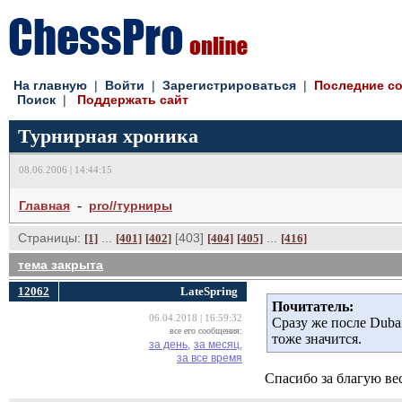
На главную
| 
Войти
| 
Зарегистрироваться
| 
Последние с
Поиск
| 
Поддержать сайт
Турнирная хроника
08.06.2006 | 14:44:15
- 
Главная
pro//турниры
Страницы:
... 
[403] 
... 
[1]
[401]
[402]
[404]
[405]
[416]
тема закрыта
12062
LateSpring
Почитатель:
06.04.2018 | 16:59:32
Сразу же после Dubai
все его сообщения:
тоже значится.
за день,
за месяц,
за все время
Спасибо за благую вес