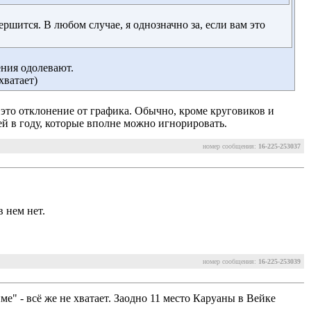
вершится. В любом случае, я однозначно за, если вам это
ения одолевают.
хватает)
а, это отклонение от графика. Обычно, кроме круговиков и
ей в году, которые вполне можно игнорировать.
номер сообщения:
16-225-253037
 нем нет.
номер сообщения:
16-225-253039
ме" - всё же не хватает. Заодно 11 место Каруаны в Вейке