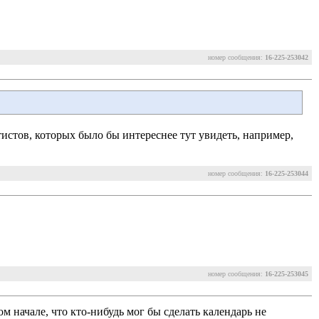
номер сообщения:
16-225-253042
атистов, которых было бы интереснее тут увидеть, например,
номер сообщения:
16-225-253044
номер сообщения:
16-225-253045
м начале, что кто-нибудь мог бы сделать календарь не 