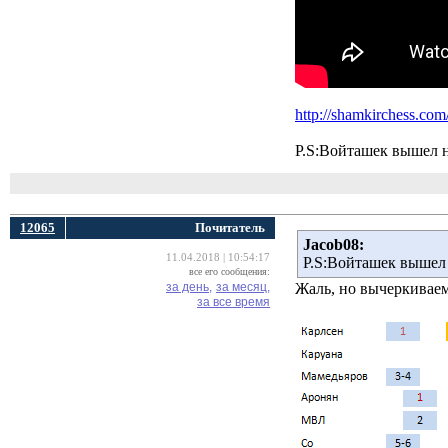
http://shamkirchess.com
P.S:Войташек вышел н
12065
Почитатель
Jacob08:
11.04.2018 | 10:54:17
P.S:Войташек вышел 
все его сообщения:
за день,
за месяц,
Жаль, но вычеркивае
за все время