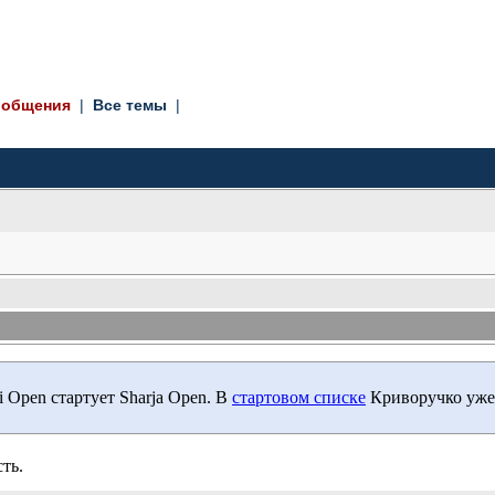
ообщения
| 
Все темы
| 
 Open стартует Sharja Open. В
стартовом списке
Криворучко уже н
ть.