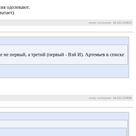
ния одолевают.
ватает)
номер сообщения:
16-225-253023
 не первый, а третий (первый - Вэй И). Артемьев в списке 
номер сообщения:
16-225-253030