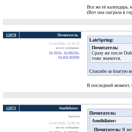
Все же её календарь, 
(Вот она сыграла в ге
12070
Почитатель
LateSpring:
11.04.2018 | 22:45:35
Почитатель:
все его сообщения:
за день,
за месяц,
Сразу же после Dub
за все время
тоже значится.
Спасибо за благую ве
В последний момент, 
12071
Annihilator
Почитатель:
Харьков
Annihilator:
12.04.2018 | 12:03:34
все его сообщения:
Почитатель:
Я же 