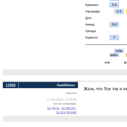
12066
Annihilator
Жаль, что Хоу так и н
Харьков
11.04.2018 | 11:59:08
все его сообщения:
за день,
за месяц,
за все время