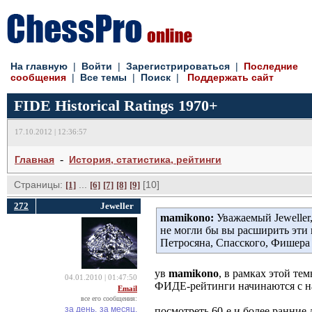
На главную
| 
Войти
| 
Зарегистрироваться
| 
Последние
сообщения
| 
Все темы
| 
Поиск
| 
Поддержать сайт
FIDE Historical Ratings 1970+
17.10.2012 | 12:36:57
- 
Главная
История, статистика, рейтинги
Страницы:
... 
[10] 
[1]
[6]
[7]
[8]
[9]
272
Jeweller
mamikono:
Уважаемый Jeweller,
не могли бы вы расширить эти 
Петросяна, Спасского, Фишера 
ув
mamikono
, в рамках этой тем
04.01.2010 | 01:47:50
ФИДЕ-рейтинги начинаются с на
Email
все его сообщения:
за день,
за месяц,
посмотреть 60-е и более ранние