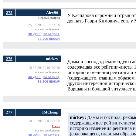
275
Alex96
У Каспарова огромный отрыв от 
Первый разряд
догнать Гарри Кимовича есть у 
25.02.2010 | 19:33:18
все его сообщения:
за день,
за месяц,
за все время
276
mickey
Дамы и господа, рекомендую са
содержащая все рейтинг-листы 1
10.06.2010 | 00:29:40
историю изменения рейтинга и 
все его сообщения:
за день,
за месяц,
(содержащего, главным образом
за все время
другой интересной исторической
Варшавы и большой энтузиаст ш
277
IMCheap
mickey:
Дамы и господа, реком
10.06.2010 | 03:22:19
содержащая все рейтинг-листы 
Сайт
историю изменения рейтинга и
все его сообщения:
(содержащего, главным образо
за день,
за месяц,