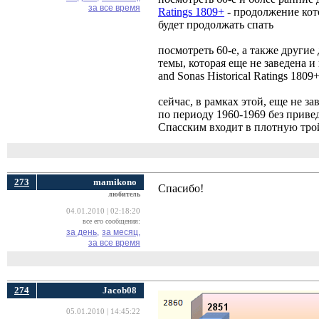
за все время
Ratings 1809+
- продолжение кото
будет продолжать спать
посмотреть 60-е, а также другие
темы, которая еще не заведена и
and Sonas Historical Ratings 1809
сейчас, в рамках этой, еще не 
по периоду 1960-1969 без приве
Спасским входит в плотную тро
273
mamikono
Спасибо!
любитель
04.01.2010 | 02:18:20
все его сообщения:
за день,
за месяц,
за все время
274
Jacob08
05.01.2010 | 14:45:22