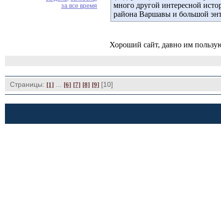
много другой интересной истор
за все время
района Варшавы и большой энт
Хороший сайт, давно им пользу
Страницы:
... 
[10] 
[1]
[6]
[7]
[8]
[9]