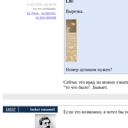
LB:
11.05.2026 | 20:39:59
все его сообщения:
Вырезка.
за день,
за месяц,
за все время
Номер целиком нужен?
Сейчас это вряд ли можно узнать
"то что было". Бывает.
14537
lasker emanuel
Если это возможно, я хотел бы 