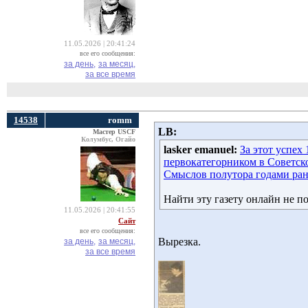
11.05.2026 | 20:41:24
все его сообщения:
за день,
за месяц,
за все время
14538
romm
LB:
Мастер USCF
Колумбус, Огайо
lasker emanuel:
За этот успех
первокатегорником в Советском
Смыслов полутора годами ран
Найти эту газету онлайн не п
11.05.2026 | 20:41:55
Сайт
все его сообщения:
Вырезка.
за день,
за месяц,
за все время