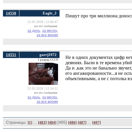
14550
Eagle_2
Пишут про три миллиона доносов
12.05.2026 | 12:06:47
все его сообщения:
за день,
за месяц,
за все время
14551
garrj1972
Не в одних документах цифр нет
1 разряд СССР
деяниях. Были в те времена убий
Да и ,как это не банально звучи
его ангажированности...я не о
объективными, а не с потолка в
12.05.2026 | 12:14:11
все его сообщения:
за день,
за месяц,
за все время
Страницы:
... 
[485] 
... 
[1]
[483]
[484]
[486]
[487]
[497]