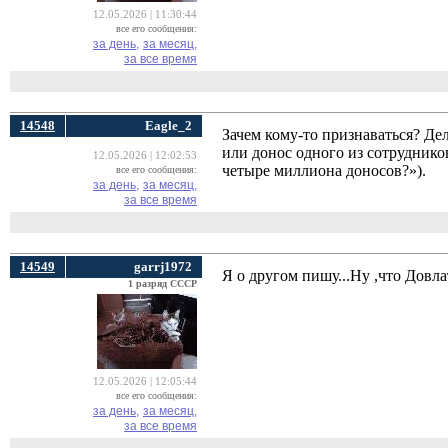
12.05.2026 | 11:30:44
все его сообщения:
за день,
за месяц,
за все время
14548
Eagle_2
Зачем кому-то признаваться? Де
или донос одного из сотруднико
12.05.2026 | 12:02:53
четыре миллиона доносов?»).
все его сообщения:
за день,
за месяц,
за все время
14549
garrj1972
Я о другом пишу...Ну ,что Довл
1 разряд СССР
12.05.2026 | 12:05:44
все его сообщения:
за день,
за месяц,
за все время