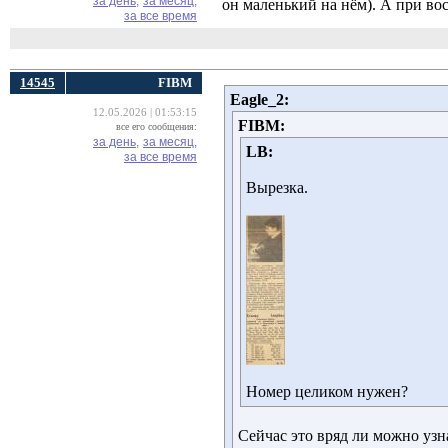
за день,
за месяц,
он маленький на нём). А при во
за все время
14545
FIBM
Eagle_2:
12.05.2026 | 01:53:15
FIBM:
все его сообщения:
за день,
за месяц,
LB:
за все время
Вырезка.
Номер целиком нужен?
Сейчас это вряд ли можно узна