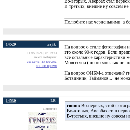
Во-вторых, Авербах стал первока
В-третьих, внешне ну совсем не
__________________________
Полюбите нас черненькими, а б
14529
xajik
На вопрос о стиле фотографии и 
это около 90-х годов. Если пре
11.05.2026 | 08:19:44
все остальные характеристики мо
все его сообщения:
за день,
за месяц,
Мовсесяна ( но по мне- так не п
за все время
На вопрос ФИБМ-а отвечали? (т
Ботвинник, Тайманов...- не мо
14530
LB
romm:
Во-первых, этой фотограф
Петербург
Во-вторых, Авербах стал перво
В-третьих, внешне ну совсем н