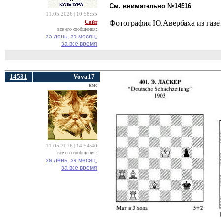
См. внимательно №14516
11.05.2026 | 10:58:55
Фотография Ю.Авербаха из газет
Сайт
все его сообщения:
за день,
за месяц,
за все время
14531
Vova17
кмс
11.05.2026 | 14:54:40
все его сообщения:
за день,
за месяц,
за все время