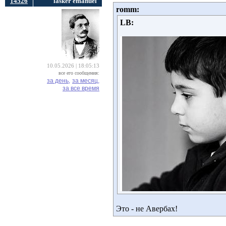
14526
lasker emanuel
romm:
LB:
10.05.2026 | 18:05:13
все его сообщения:
за день,
за месяц,
за все время
Это - не Авербах!