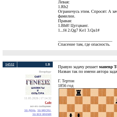
Левая:
1.Rb2
Ограничусь этим. Спросят: А зач
фамилии.
Правая:
1.Bh8! Цугцванг.
1...f4 2.Qg7 Ke1 3.Qa1#
__________________________
Спасение там, где опасность.
14532
LB
Правую задачу решает
маневр Т
Назван так по имени автора зад
Петербург
Г. Тертон
1856 год
11.05.2026 | 17:14:32
Сайт
все его сообщения:
за день,
за месяц,
за все время