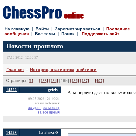
На главную
| 
Войти
| 
Зарегистрироваться
| 
Последние
сообщения
| 
Все темы
| 
Поиск
| 
Поддержать сайт
Новости прошлого
17.10.2012 | 12:36:57
- 
Главная
История, статистика, рейтинги
Страницы:
... 
[485] 
... 
[1]
[483]
[484]
[486]
[487]
[497]
14522
grizly
А за первую даст по восьмибал
09.05.2026 | 21:40:21
все его сообщения:
за день,
за месяц,
за все время
14523
LatchezarS