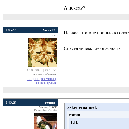
А почему?
14527
Vova17
Первое, что мне пришло в голову
кмс
__________________________
Спасение там, где опасность.
10.05.2026 | 22:50:57
все его сообщения:
за день,
за месяц,
за все время
14528
romm
lasker emanuel:
Мастер USCF
Колумбус, Огайо
romm:
LB: