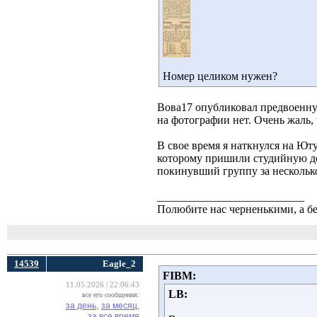
Номер целиком нужен?
Вова17 опубликовал предвоенну
на фотографии нет. Очень жаль, 
В свое время я наткнулся на Ют
которому пришили студийную до
покинувший группу за несколько
__________________________
Полюбите нас черненькими, а б
14539
Eagle_2
FIBM:
11.05.2026 | 22:06:43
LB:
все его сообщения:
за день,
за месяц,
за все время