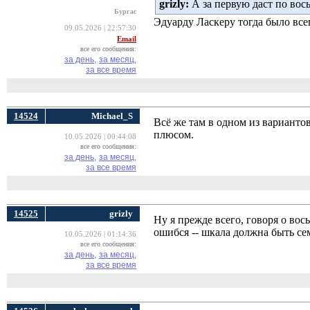
grizly:
А за первую даст по во
Бургас
Эдуарду Ласкеру тогда было все
09.05.2026 | 22:57:30
Email
все его сообщения:
за день,
за месяц,
за все время
14524
Michael_S
Всё же там в одном из варианто
плюсом.
10.05.2026 | 00:44:08
все его сообщения:
за день,
за месяц,
за все время
14525
grizly
Ну я прежде всего, говоря о во
ошибся -- шкала должна быть се
10.05.2026 | 01:14:36
все его сообщения:
за день,
за месяц,
за все время