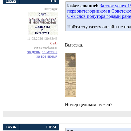
14535
LB
lasker emanuel:
За этот успех 
Петербург
первокатегорником в Советском 
Смыслов полутора годами ране
Найти эту газету онлайн не по
11.05.2026 | 20:33:43
Сайт
Вырезка.
все его сообщения:
за день,
за месяц,
за все время
Номер целиком нужен?
14536
FIBM