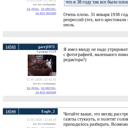
11.05.2026 | 22:38:31
что в 38 году так все было плох
все его сообщения:
за день,
за месяц,
за все время
Очень плохо. 31 января 1938 го
репрессий (тех, кого арестовали
июль.
14543
garrj1972
Я имел ввиду не надо утрировать
1 разряд СССР
с фотографией, маленького ником
редактора?)
11.05.2026 | 22:42:31
все его сообщения:
за день,
за месяц,
за все время
14544
Eagle_2
Читайте выше, это месяц расстр
газеты стукнуть, и полетят голо
11.05.2026 | 22:44:19
приходилось разбирать. Возможно
все его сообщения: