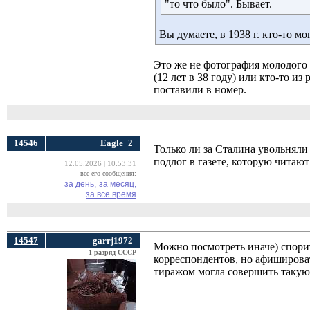
"то что было". Бывает.
Вы думаете, в 1938 г. кто-то м
Это же не фотография молодого 
(12 лет в 38 году) или кто-то из
поставили в номер.
14546
Eagle_2
Только ли за Сталина увольняли
подлог в газете, которую читаю
12.05.2026 | 10:53:31
все его сообщения:
за день,
за месяц,
за все время
14547
garrj1972
Можно посмотреть иначе) спорит
1 разряд СССР
корреспондентов, но афишироват
тиражом могла совершить такую