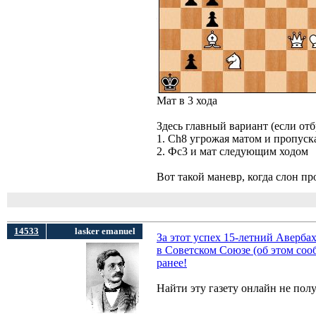
Мат в 3 хода
Здесь главный вариант (если от
1. Сh8 угрожая матом и пропуская
2. Фс3 и мат следующим ходом
Вот такой маневр, когда слон пр
14533
lasker emanuel
За этот успех 15-летний Аверб
в Советском Союзе (об этом сооб
ранее!
Найти эту газету онлайн не пол