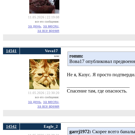
11.05.2026 | 22:19:08
все его сообщения:
за день,
за месяц,
за все время
14541
Vova17
romm:
кмс
Вова17 опубликовал предвоен
Не я, Казус. Я просто подтверди
__________________________
Спасение там, где опасность.
11.05.2026 | 22:30:20
все его сообщения:
за день,
за месяц,
за все время
14542
Eagle_2
garrj1972:
Скорее всего банальн