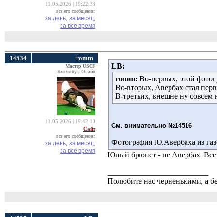
11.05.2026 | 19:22:38
все его сообщения:
за день,
за месяц,
за все время
14534
romm
LB:
Мастер USCF
Колумбус, Огайо
romm:
Во-первых, этой фотогра
Во-вторых, Авербах стал перв
В-третьих, внешне ну совсем 
11.05.2026 | 19:42:10
См. внимательно №14516
Сайт
все его сообщения:
Фотография Ю.Авербаха из газе
за день,
за месяц,
за все время
Юный брюнет - не Авербах. Все
__________________________
Полюбите нас черненькими, а б