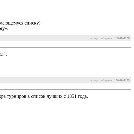
имеющемуся списку)
ory».
номер сообщения:
150-10-4128
ты".
номер сообщения:
150-10-4129
 турниров в список лучших с 1851 года.