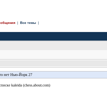
ообщения
| 
Все темы
| 
то нет Нью-Йорк 27
списке kaleidа (chess.about.com)