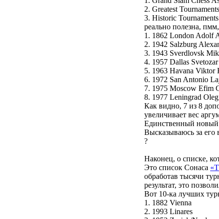
1. Grand Slam Chess Ass
2. Greatest Tournaments
3. Historic Tournaments
реально полезна, пмм
1. 1862 London Adolf 
2. 1942 Salzburg Alexa
3. 1943 Sverdlovsk Mik
4. 1957 Dallas Svetozar
5. 1963 Havana Viktor
6. 1972 San Antonio Laj
7. 1975 Moscow Efim G
8. 1977 Leningrad Ole
Как видно, 7 из 8 доп
увеличивает вес аргум
Единственный новый т
Высказываюсь за его 
?
Наконец, о списке, ко
Это список Сонаса
«T
обработав тысячи тур
результат, это позвол
Вот 10-ка лучших тур
1. 1882 Vienna
2. 1993 Linares