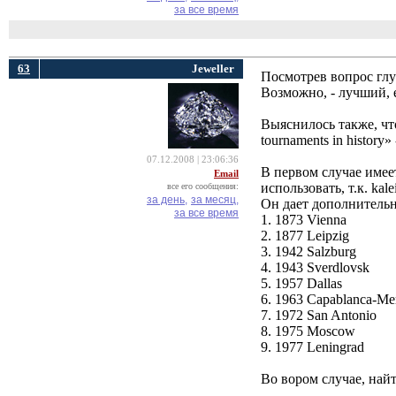
за все время
63
Jeweller
Посмотрев вопрос глуб
Возможно, - лучший, 
Выяснилось также, 
tournaments in history
07.12.2008 | 23:06:36
В первом случае имее
Email
использовать, т.к. ka
все его сообщения:
за день,
за месяц,
Он дает дополнительн
за все время
1. 1873 Vienna
2. 1877 Leipzig
3. 1942 Salzburg
4. 1943 Sverdlovsk
5. 1957 Dallas
6. 1963 Capablanca-Me
7. 1972 San Antonio
8. 1975 Moscow
9. 1977 Leningrad
Во вором случае, найт