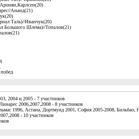
//Аронян,Карлсен(20)
рес//Ананд(21)
ук(20)
иал Таль)//Иванчук(20)
л Большого Шлема)//Топалов(21)
палов(21)
д
д
 побед
03, 2004 и 2005 - 7 участников
Линарес 2006,2007,2008 - 8 участников
льмас 1996, Астана, Дортмунд 2001, София 2005-2008, Бильбао, 
007,2008 - 10 участников
иков