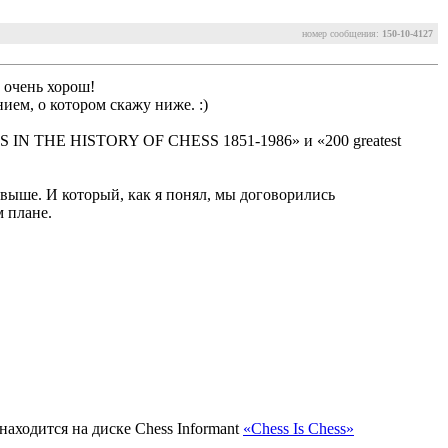
номер сообщения:
150-10-4127
, очень хорош!
ием, о котором скажу ниже. :)
IN THE HISTORY OF CHESS 1851-1986» и «200 greatest
 выше. И который, как я понял, мы договорились
м плане.
находится на диске Chess Informant
«Chess Is Chess»