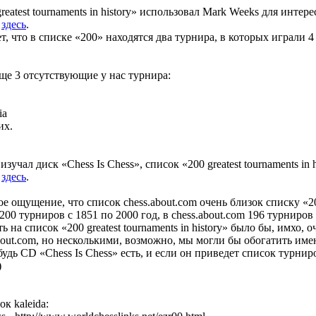
eatest tournaments in history» использовал Mark Weeks для интер
я
здесь
.
т, что в списке «200» находятся два турнира, в которых играли 
е 3 отсутствующие у нас турнира:
ia
их.
зучал диск «Chess Is Chess», список «200 greatest tournaments in
я
здесь
.
е ощущение, что список chess.about.com очень близок списку «20
» 200 турниров с 1851 по 2000 год, в chess.about.com 196 турниров 
ть на список «200 greatest tournaments in history» было бы, имхо,
about.com, но несколькими, возможно, мы могли бы обогатить и
дь CD «Chess Is Chess» есть, и если он приведет список турниров 
)
к kaleidа: