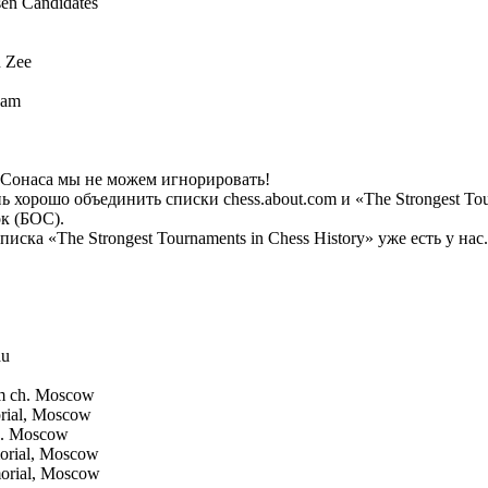
en Candidates
n Zee
dam
 Сонаса мы не можем игнорировать!
нь хорошо объединить списки chess.about.com и «The Strongest To
к (БОС).
иска «The Strongest Tournaments in Chess History» уже есть у н
au
m ch. Moscow
rial, Moscow
Ch. Moscow
orial, Moscow
orial, Moscow