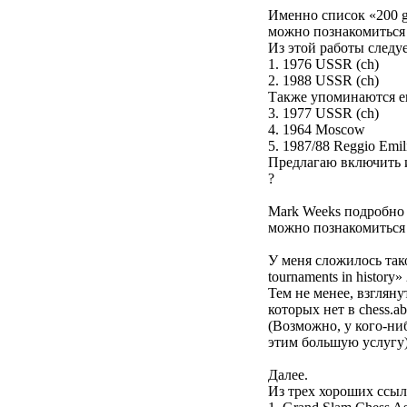
Именно список «200 gr
можно познакомитьс
Из этой работы следуе
1. 1976 USSR (ch)
2. 1988 USSR (ch)
Также упоминаются ещ
3. 1977 USSR (ch)
4. 1964 Moscow
5. 1987/88 Reggio Emil
Предлагаю включить 
?
Mark Weeks подробно и
можно познакомитьс
У меня сложилось тако
tournaments in history
Тем не менее, взгляну
которых нет в chess.
(Возможно, у кого-нибу
этим большую услугу
Далее.
Из трех хороших ссыло