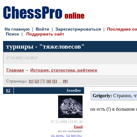
На главную
| 
Войти
| 
Зарегистрироваться
| 
Последние с
Поиск
| 
Поддержать сайт
турниры - "тяжеловесов"
17.10.2012 | 12:36:57
- 
Главная
История, статистика, рейтинги
Страницы:
[3] 
... 
[1]
[2]
[4]
[5]
[9]
62
Jeweller
Grigoriy:
Странно, ч
он есть (!) в большом 
07.12.2008 | 01:01:36
Email
все его сообщения:
за день,
за месяц,