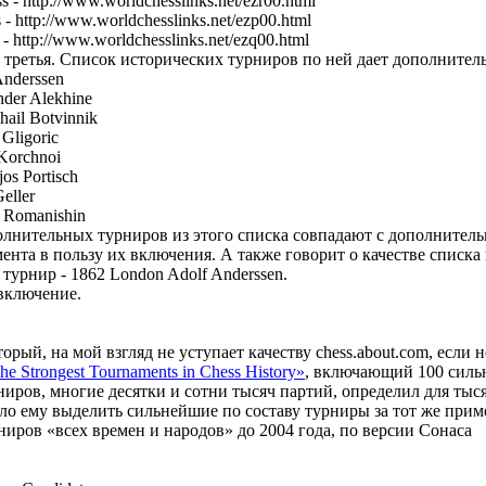
 - http://www.worldchesslinks.net/ezr00.html
 - http://www.worldchesslinks.net/ezp00.html
 - http://www.worldchesslinks.net/ezq00.html
, третья. Список исторических турниров по ней дает дополнител
Anderssen
nder Alekhine
hail Botvinnik
 Gligoric
 Korchnoi
os Portisch
eller
g Romanishin
олнительных турниров из этого списка совпадают с дополнительн
ента в пользу их включения. А также говорит о качестве списка 
урнир - 1862 London Adolf Anderssen.
включение.
торый, на мой взгляд не уступает качеству chess.about.com, если 
he Strongest Tournaments in Chess History»
, включающий 100 силь
ниров, многие десятки и сотни тысяч партий, определил для тыс
ило ему выделить сильнейшие по составу турниры за тот же приме
ниров «всех времен и народов» до 2004 года, по версии Сонаса