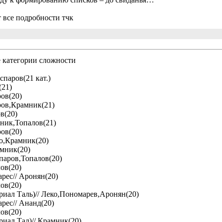
т все подробности тчк
 категории сложности
спаров(21 кат.)
(21)
ров(20)
ров,Крамник(21)
в(20)
ник,Топалов(21)
ров(20)
ко,Крамник(20)
амник(20)
спаров,Топалов(20)
ов(20)
рес// Аронян(20)
ов(20)
иал Таль)// Леко,Пономарев,Аронян(20)
рес// Ананд(20)
ов(20)
иал Тал)// Крамник(20)