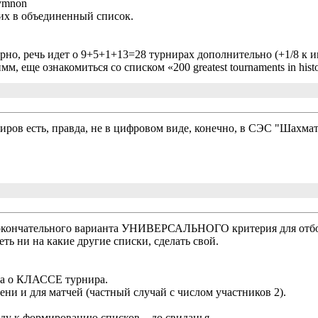
ymnon
их в объединенный список.
рно, речь идет о 9+5+1+13=28 турнирах дополнительно (+1/8 к 
м, еще ознакомиться со списком «200 greatest tournaments in hist
ров есть, правда, не в цифровом виде, конечно, в СЭС "Шахма
окончательного варианта УНИВЕРСАЛЬНОГО критерия для отбора
ть ни на какие другие списки, сделать свой.
са о КЛАССЕ турнира.
ени и для матчей (частный случай с числом участников 2).
ду к формированию списков – до свиданья…