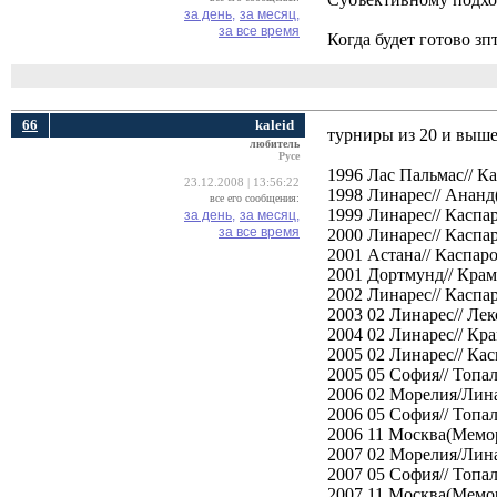
за день,
за месяц,
за все время
Когда будет готово зп
66
kaleid
турниры из 20 и выше
любитель
Русе
1996 Лас Пальмас// Ка
23.12.2008 | 13:56:22
1998 Линарес// Ананд
все его сообщения:
1999 Линарес// Каспа
за день,
за месяц,
за все время
2000 Линарес// Каспа
2001 Астана// Каспаро
2001 Дортмунд// Крам
2002 Линарес// Каспа
2003 02 Линарес// Ле
2004 02 Линарес// Кр
2005 02 Линарес// Ка
2005 05 София// Топал
2006 02 Морелия/Лина
2006 05 София// Топал
2006 11 Москва(Мемор
2007 02 Морелия/Лина
2007 05 София// Топал
2007 11 Москва(Мемор