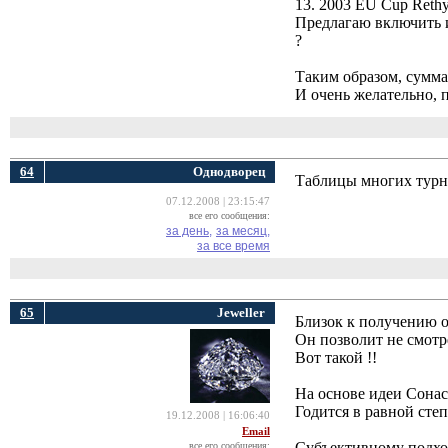
13. 2003 EU Cup Reth
Предлагаю включить 
?
Таким образом, сумма
И очень желательно, пм
64
Однодворец
Таблицы многих турни
07.12.2008 | 23:15:47
все его сообщения:
за день,
за месяц,
за все время
65
Jeweller
Близок к получению 
Он позволит не смотре
Вот такой !!
На основе идеи Сона
Годится в равной степ
19.12.2008 | 16:06:40
Email
Субъективному подхо
все его сообщения: