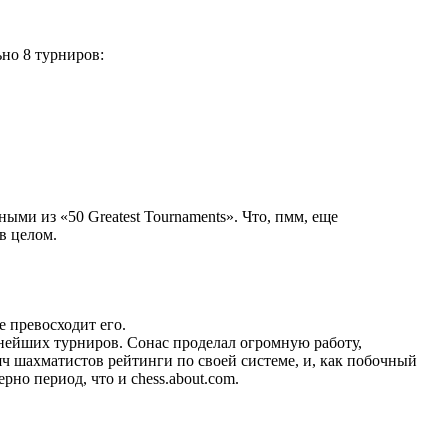
ьно 8 турниров:
ыми из «50 Greatest Tournaments». Что, пмм, еще
в целом.
не превосходит его.
нейших турниров. Сонас проделал огромную работу,
яч шахматистов рейтинги по своей системе, и, как побочный
рно период, что и chess.about.com.