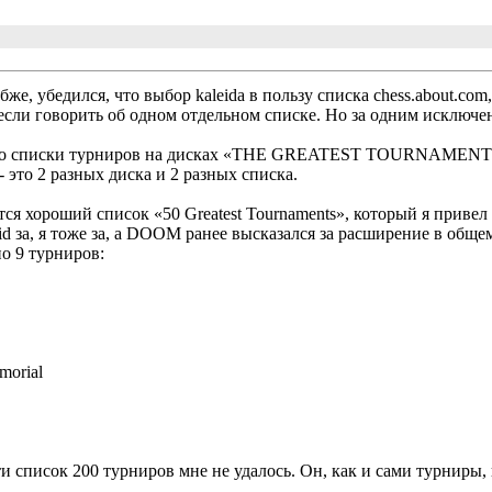
же, убедился, что выбор kaleidа в пользу списка chess.about.com
если говорить об одном отдельном списке. Но за одним исключен
что списки турниров на дисках «THE GREATEST TOURNAMENTS 
» - это 2 разных диска и 2 разных списка.
тся хороший список «50 Greatest Tournaments», который я привел
leid за, я тоже за, а DOOM ранее высказался за расширение в обще
о 9 турниров:
morial
и список 200 турниров мне не удалось. Он, как и сами турниры, 