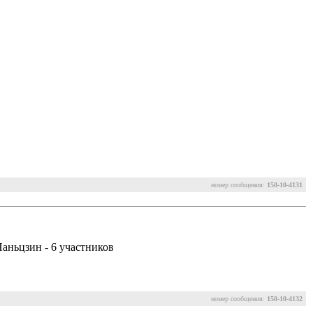
номер сообщения:
150-10-4131
Наньцзин - 6 участников
номер сообщения:
150-10-4132