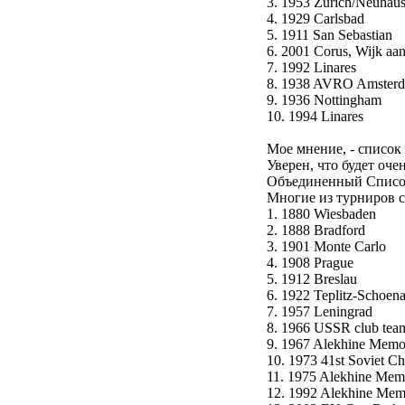
3. 1953 Zurich/Neuhaus
4. 1929 Carlsbad
5. 1911 San Sebastian
6. 2001 Corus, Wijk aa
7. 1992 Linares
8. 1938 AVRO Amster
9. 1936 Nottingham
10. 1994 Linares
Мое мнение, - список
Уверен, что будет оче
Объединенный Списо
Многие из турниров сп
1. 1880 Wiesbaden
2. 1888 Bradford
3. 1901 Monte Carlo
4. 1908 Prague
5. 1912 Breslau
6. 1922 Teplitz-Schoen
7. 1957 Leningrad
8. 1966 USSR club tea
9. 1967 Alekhine Memo
10. 1973 41st Soviet 
11. 1975 Alekhine Mem
12. 1992 Alekhine Mem