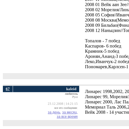
2008 01 Вейк аан Зее
2008 02 Морелия/Лина
2008 05 София//Иванч
2008 08 Москва(Мемор
2008 09 Бильбао(Фина
2008 12 Наньцзин//То
Топалов - 7 побед
Каспаров- 6 побед
Крамник-5 побед
Аронян,Ананд-3 побе
Леко,Иванчук-2 побе
Пономарев,Карлсен-1
67
kaleid
Линарес 1998,2002, 20
любитель
Линарес 99, Морелия/
Русе
Линарес 2000, Лас Па
23.12.2008 | 14:21:15
Мемориал Таль 2006,2
все его сообщения:
Вейк 2008 - 14 участн
за день,
за месяц,
за все время