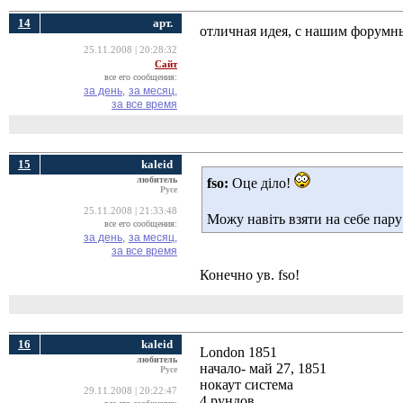
14
арт.
отличная идея, с нашим форумны
25.11.2008 | 20:28:32
Сайт
все его сообщения:
за день,
за месяц,
за все время
15
kaleid
любитель
fso:
Оце діло! 
Русе
25.11.2008 | 21:33:48
Можу навіть взяти на себе пару
все его сообщения:
за день,
за месяц,
за все время
Конечно ув. fso!
16
kaleid
London 1851
любитель
начало- май 27, 1851
Русе
нокаут система 
29.11.2008 | 20:22:47
4 рундов