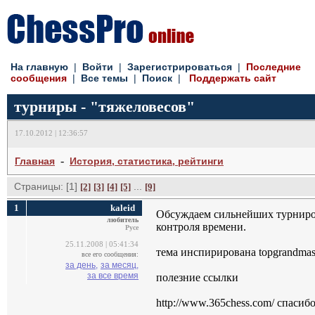
На главную
| 
Войти
| 
Зарегистрироваться
| 
Последние
сообщения
| 
Все темы
| 
Поиск
| 
Поддержать сайт
турниры - "тяжеловесов"
17.10.2012 | 12:36:57
- 
Главная
История, статистика, рейтинги
Страницы: [1]
... 
[2]
[3]
[4]
[5]
[9]
1
kaleid
Обсуждаем сильнейших турниров.
любитель
контроля времени.
Русе
25.11.2008 | 05:41:34
тема инспирирована topgrandmasters
все его сообщения:
за день,
за месяц,
за все время
полезние ссылки
http://www.365chess.com/ спасиб