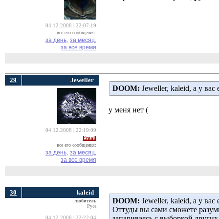
04.12.2008 | 22:07:19
все его сообщения:
за день,
за месяц,
за все время
29
Jeweller
DOOM:
Jeweller, kaleid, а у ва
у меня нет (
04.12.2008 | 22:19:09
Email
все его сообщения:
за день,
за месяц,
за все время
30
kaleid
DOOM:
Jeweller, kaleid, а у ва
любитель
Русе
Оттуды вы сами сможете разумн
запариваясь с выборкой других
04.12.2008 | 22:22:04