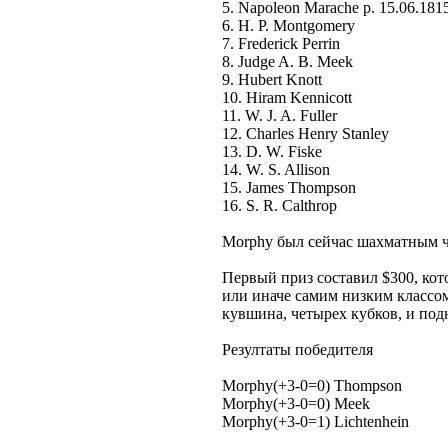
5. Napoleon Marache р. 15.06.18
6. H. P. Montgomery
7. Frederick Perrin
8. Judge A. B. Meek
9. Hubert Knott
10. Hiram Kennicott
11. W. J. A. Fuller
12. Charles Henry Stanley
13. D. W. Fiske
14. W. S. Allison
15. James Thompson
16. S. R. Calthrop
Morphy был сейчас шахматным
Первый приз составил $300, ко
или иначе самим низким классом
кувшина, четырех кубков, и под
Резултаты победителя
Morphy(+3-0=0) Thompson
Morphy(+3-0=0) Meek
Morphy(+3-0=1) Lichtenhein