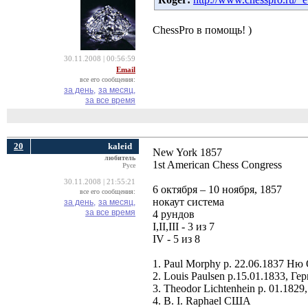
ChessPro в помощь! )
30.11.2008 | 00:56:59
Email
все его сообщения:
за день,
за месяц,
за все время
20
kaleid
New York 1857
любитель
1st American Chess Congress
Русе
30.11.2008 | 21:55:21
6 октября – 10 ноября, 1857
все его сообщения:
нокаут система
за день,
за месяц,
за все время
4 рундов
I,II,III - 3 из 7
IV - 5 из 8
1. Paul Morphy р. 22.06.1837 Ню
2. Louis Paulsen р.15.01.1833, Ге
3. Theodor Lichtenhein р. 01.18
4. B. I. Raphael США