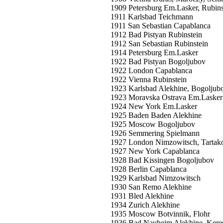
1909 Petersburg Em.Lasker, Rubins
1911 Karlsbad Teichmann
1911 San Sebastian Capablanca
1912 Bad Pistyan Rubinstein
1912 San Sebastian Rubinstein
1914 Petersburg Em.Lasker
1922 Bad Pistyan Bogoljubov
1922 London Capablanca
1922 Vienna Rubinstein
1923 Karlsbad Alekhine, Bogoljub
1923 Moravska Ostrava Em.Lasker
1924 New York Em.Lasker
1925 Baden Baden Alekhine
1925 Moscow Bogoljubov
1926 Semmering Spielmann
1927 London Nimzowitsch, Tartak
1927 New York Capablanca
1928 Bad Kissingen Bogoljubov
1928 Berlin Capablanca
1929 Karlsbad Nimzowitsch
1930 San Remo Alekhine
1931 Bled Alekhine
1934 Zurich Alekhine
1935 Moscow Botvinnik, Flohr
1936 Bad Nauheim Alekhine, Kere