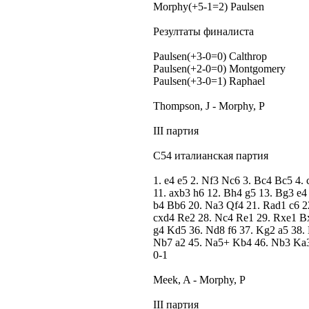
Morphy(+5-1=2) Paulsen
Резултаты финалиста
Paulsen(+3-0=0) Calthrop
Paulsen(+2-0=0) Montgomery
Paulsen(+3-0=1) Raphael
Thompson, J - Morphy, P
III партия
C54 италианская партия
1. e4 e5 2. Nf3 Nc6 3. Bc4 Bc5 4.
11. axb3 h6 12. Bh4 g5 13. Bg3 e
b4 Bb6 20. Na3 Qf4 21. Rad1 c6 
cxd4 Re2 28. Nc4 Re1 29. Rxe1 B
g4 Kd5 36. Nd8 f6 37. Kg2 a5 38.
Nb7 a2 45. Na5+ Kb4 46. Nb3 Ka
0-1
Meek, A - Morphy, P
III партия