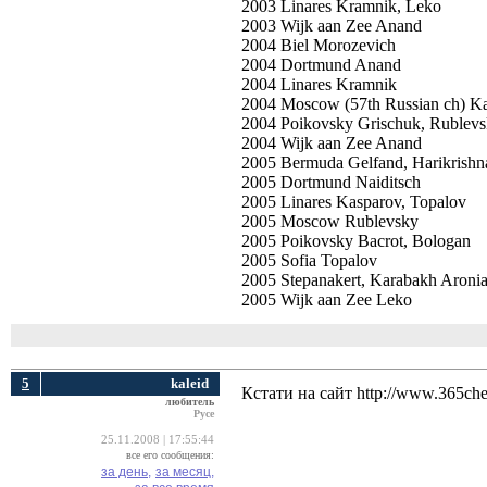
2003 Linares Kramnik, Leko
2003 Wijk aan Zee Anand
2004 Biel Morozevich
2004 Dortmund Anand
2004 Linares Kramnik
2004 Moscow (57th Russian ch) K
2004 Poikovsky Grischuk, Rublev
2004 Wijk aan Zee Anand
2005 Bermuda Gelfand, Harikrishn
2005 Dortmund Naiditsch
2005 Linares Kasparov, Topalov
2005 Moscow Rublevsky
2005 Poikovsky Bacrot, Bologan
2005 Sofia Topalov
2005 Stepanakert, Karabakh Aroni
2005 Wijk aan Zee Leko
5
kaleid
Кстати на сайт http://www.365ch
любитель
Русе
25.11.2008 | 17:55:44
все его сообщения:
за день,
за месяц,