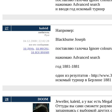
нажимаю Advanced search
и вводя год искомый турнир
27
kaleid
Например:
любитель
Русе
Blackburne Joseph
04.12.2008 | 22:02:28
все его сообщения:
поставляю галочка Ignore colours
за день,
за месяц,
за все время
нажимаю Advanced search
год 1881-1881
один из резултатов - http://www
искомый турнир в Берлине 1881
28
DOOM
Jeweller, kaleid, а у вас есть Meg
Оттуды вы сами сможете разумно
запариваясь с выборкой других 