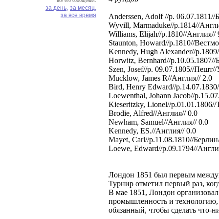
все его сообщения:
за день,
за месяц,
за все время
Anderssen, Adolf //р. 06.07.1811/
Wyvill, Marmaduke//р.1814//Англи
Williams, Elijah//р.1810//Англия// 
Staunton, Howard//р.1810//Вестмо
Kennedy, Hugh Alexander//р.1809/
Horwitz, Bernhard//р.10.05.1807//Б
Szen, Josef//р. 09.07.1805//Пешт//У
Mucklow, James R//Англия// 2.0
Bird, Henry Edward//р.14.07.1830
Loewenthal, Johann Jacob//р.15.07
Kieseritzky, Lionel//р.01.01.1806//
Brodie, Alfred//Англия// 0.0
Newham, Samuel//Англия// 0.0
Kennedy, ES.//Англия// 0.0 
Mayet, Carl//р.11.08.1810//Берлин
Loewe, Edward//р.09.1794//Англия
Лондон 1851 был первым межд
Турнир отметил первый раз, ко
В мае 1851, Лондон организова
промышленность и технологию, 
обязанный, чтобы сделать что-н