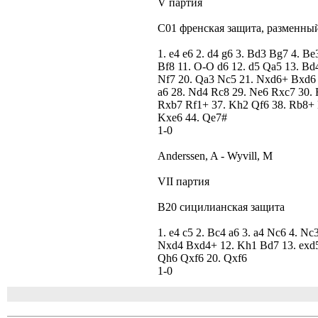
V партия
C01 френская защита, разменны
1. e4 e6 2. d4 g6 3. Bd3 Bg7 4. B
Bf8 11. O-O d6 12. d5 Qa5 13. Bd4
Nf7 20. Qa3 Nc5 21. Nxd6+ Bxd6 
a6 28. Nd4 Rc8 29. Ne6 Rxc7 30. 
Rxb7 Rf1+ 37. Kh2 Qf6 38. Rb8+ 
Kxe6 44. Qe7#
1-0
Anderssen, A - Wyvill, M
VII партия
B20 сицилианская защита
1. e4 c5 2. Bc4 a6 3. a4 Nc6 4. N
Nxd4 Bxd4+ 12. Kh1 Bd7 13. exd5 
Qh6 Qxf6 20. Qxf6
1-0