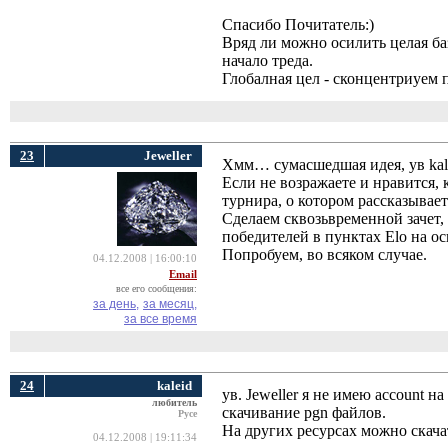
Спасибо Почитатель:)
Вряд ли можно осилить целая ба
начало треда.
Глобалная цел - сконцентриуем 
23
Jeweller
Хмм… сумасшедшая идея, ув kal
Если не возражаете и нравится,
турнира, о котором рассказывает
Сделаем сквозьвременной зачет,
победителей в пунктах Elo на о
Попробуем, во всяком случае.
04.12.2008 | 16:00:10
Email
все его сообщения:
за день,
за месяц,
за все время
24
kaleid
ув. Jeweller я не имею account
любитель
скачивание pgn файлов.
Русе
На других ресурсах можно скача
04.12.2008 | 19:11:34