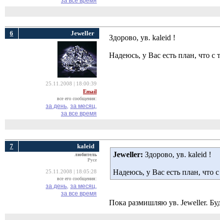
за все время
6
Jeweller
Здорово, ув. kaleid !
Надеюсь, у Вас есть план, что с
25.11.2008 | 18:00:39
Email
все его сообщения:
за день,
за месяц,
за все время
7
kaleid
Jeweller:
Здорово, ув. kaleid ! 
любитель
Русе
Надеюсь, у Вас есть план, что 
25.11.2008 | 18:05:28
все его сообщения:
за день,
за месяц,
за все время
Пока размишляю ув. Jeweller. Б