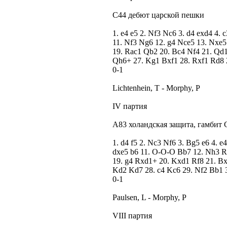
C44 дебют царской пешки
1. e4 e5 2. Nf3 Nc6 3. d4 exd4 4.
11. Nf3 Ng6 12. g4 Nce5 13. Nxe
19. Rac1 Qb2 20. Bc4 Nf4 21. Qd
Qh6+ 27. Kg1 Bxf1 28. Rxf1 Rd8 2
0-1
Lichtenhein, T - Morphy, P
IV партия
A83 холандская защита, гамбит 
1. d4 f5 2. Nc3 Nf6 3. Bg5 e6 4. 
dxe5 b6 11. O-O-O Bb7 12. Nh3 Rf
19. g4 Rxd1+ 20. Kxd1 Rf8 21. Bx
Kd2 Kd7 28. c4 Kc6 29. Nf2 Bb1 
0-1
Paulsen, L - Morphy, P
VIII партия