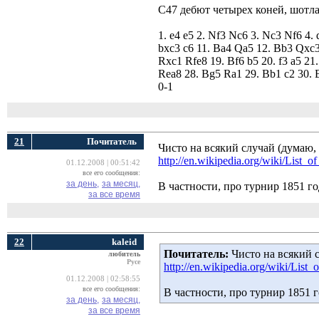
C47 дебют четырех коней, шотл
1. e4 e5 2. Nf3 Nc6 3. Nc3 Nf6 4
bxc3 c6 11. Ba4 Qa5 12. Bb3 Qxc3
Rxc1 Rfe8 19. Bf6 b5 20. f3 a5 21
Rea8 28. Bg5 Ra1 29. Bb1 c2 30.
0-1
21
Почитатель
Чисто на всякий случай (думаю, 
http://en.wikipedia.org/wiki/List_
01.12.2008 | 00:51:42
все его сообщения:
за день,
за месяц,
В частности, про турнир 1851 го
за все время
22
kaleid
Почитатель:
Чисто на всякий с
любитель
Русе
http://en.wikipedia.org/wiki/List
01.12.2008 | 02:58:55
все его сообщения:
В частности, про турнир 1851 г
за день,
за месяц,
за все время