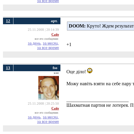
за все время
12
арт.
DOOM:
Круто! Ждем результато
25.11.2008 | 20:14:39
Сайт
все его сообщения:
за день,
за месяц,
+1
за все время
13
fso
Оце діло!
кмс
Можу навіть взяти на себе пару 
__________________________
25.11.2008 | 20:25:50
Шахматная партия не лотерея.
Сайт
все его сообщения:
за день,
за месяц,
за все время