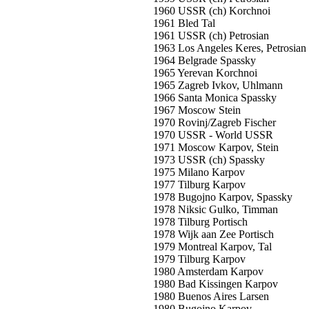
1960 USSR (ch) Korchnoi
1961 Bled Tal
1961 USSR (ch) Petrosian
1963 Los Angeles Keres, Petrosian
1964 Belgrade Spassky
1965 Yerevan Korchnoi
1965 Zagreb Ivkov, Uhlmann
1966 Santa Monica Spassky
1967 Moscow Stein
1970 Rovinj/Zagreb Fischer
1970 USSR - World USSR
1971 Moscow Karpov, Stein
1973 USSR (ch) Spassky
1975 Milano Karpov
1977 Tilburg Karpov
1978 Bugojno Karpov, Spassky
1978 Niksic Gulko, Timman
1978 Tilburg Portisch
1978 Wijk aan Zee Portisch
1979 Montreal Karpov, Tal
1979 Tilburg Karpov
1980 Amsterdam Karpov
1980 Bad Kissingen Karpov
1980 Buenos Aires Larsen
1980 Bugojno Karpov