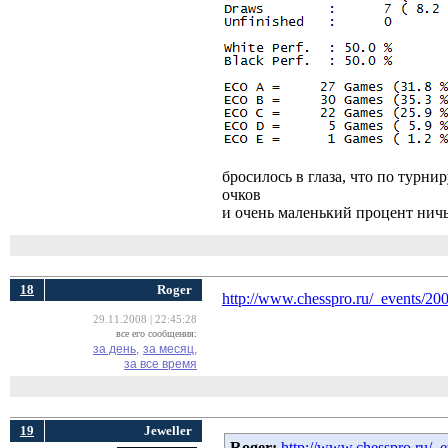
бросилось в глаза, что по турни
очков
и очень маленький процент ничь
18
Roger
http://www.chesspro.ru/_events/200
29.11.2008 | 22:45:28
все его сообщения:
за день,
за месяц,
за все время
19
Jeweller
Roger:
http://www.chesspro.ru/_e