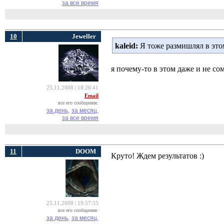
за все время
10
Jeweller
kaleid:
Я тоже размишлял в это
я почему-то в этом даже и не с
25.11.2008 | 18:26:41
Email
все его сообщения:
за день,
за месяц,
за все время
11
DOOM
Круто! Ждем результатов :)
25.11.2008 | 19:57:55
все его сообщения:
за день,
за месяц,