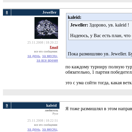
8
Jeweller
kaleid:
Jeweller:
Здорово, ув. kaleid ! 
Надеюсь, у Вас есть план, что
25.11.2008 | 18:20:22
Email
все его сообщения:
Пока размишляю ув. Jeweller. 
за день,
за месяц,
за все время
по каждому турниру полную тур
обязательно, 1 партия победител
это с ума сойти тогда, какая ветк
9
kaleid
Я тоже размишлял в этом напра
любитель
Русе
25.11.2008 | 18:22:51
все его сообщения:
за день,
за месяц,