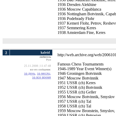
1936 Dresden Alekhine
1936 Moscow Capablanca
1936 Nottingham Botvinnik, Capab
1936 Podebrady Flohr
1937 Kemeri Flohr, Petrov, Reshev
1937 Semmering Keres
1938 Amsterdam Fine, Keres
3
kaleid
http://web.archive.org/web/200610
любитель
Русе
Famous Chess Tournaments 
25.11.2008 | 11:47:48
1946-1989 Year Event Winner(s)
все его сообщения:
1946 Groningen Botvinnik
за день,
за месяц,
за все время
1947 Moscow Botvinnik
1951 USSR (ch) Keres
1952 USSR (ch) Botvinnik
1955 USSR (ch) Geller
1956 Moscow Botvinnik, Smyslov
1957 USSR (ch) Tal
1958 USSR (ch) Tal
1959 Moscow Bronstein, Smyslov,
1959 USSR (ch) Petrosian