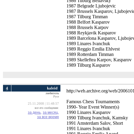
1986 Tilburg Beliavsky
1987 Belgrade Ljubojevic
1987 Brussels Kasparov, Ljubojevi
1987 Tilburg Timman
1988 Belfort Kasparov
1988 Brussels Karpov
1988 Reykjavik Kasparov
1989 Barcelona Kasparov, Ljuboje
1989 Linares Ivanchuk
1989 Reggio Emilia Ehlvest
1989 Rotterdam Timman
1989 Skelleftea Karpov, Kasparov
1989 Tilburg Kasparov
4
kaleid
http://web.archive.org/web/200610
любитель
Русе
Famous Chess Tournaments 
25.11.2008 | 11:48:57
1990- Year Event Winner(s)
все его сообщения:
1990 Linares Kasparov
за день,
за месяц,
за все время
1990 Tilburg Ivanchuk, Kamsky
1991 Amsterdam Salov, Short
1991 Linares Ivanchuk
1991 Reggio Emilia Anand