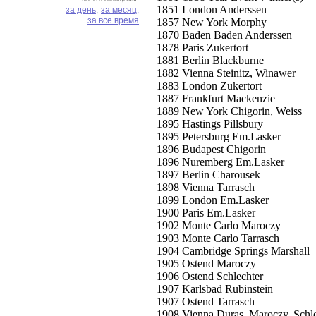
1851 London Anderssen
за день,
за месяц,
за все время
1857 New York Morphy
1870 Baden Baden Anderssen
1878 Paris Zukertort
1881 Berlin Blackburne
1882 Vienna Steinitz, Winawer
1883 London Zukertort
1887 Frankfurt Mackenzie
1889 New York Chigorin, Weiss
1895 Hastings Pillsbury
1895 Petersburg Em.Lasker
1896 Budapest Chigorin
1896 Nuremberg Em.Lasker
1897 Berlin Charousek
1898 Vienna Tarrasch
1899 London Em.Lasker
1900 Paris Em.Lasker
1902 Monte Carlo Maroczy
1903 Monte Carlo Tarrasch
1904 Cambridge Springs Marshall
1905 Ostend Maroczy
1906 Ostend Schlechter
1907 Karlsbad Rubinstein
1907 Ostend Tarrasch
1908 Vienna Duras, Maroczy, Schle