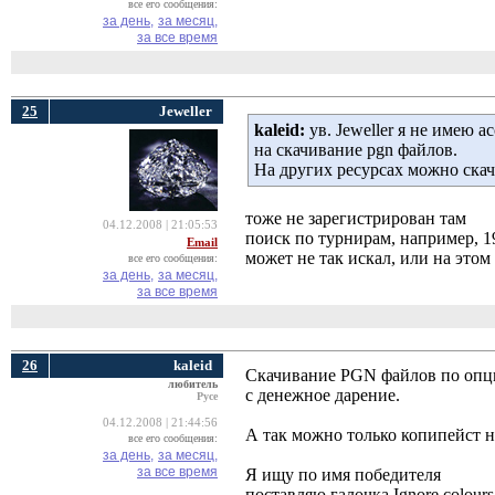
все его сообщения:
за день,
за месяц,
за все время
25
Jeweller
kaleid:
ув. Jeweller я не имею 
на скачивание pgn файлов.
На других ресурсах можно скач
тоже не зарегистрирован там
04.12.2008 | 21:05:53
поиск по турнирам, например, 19
Email
может не так искал, или на этом 
все его сообщения:
за день,
за месяц,
за все время
26
kaleid
Скачивание PGN файлов по опци
любитель
с денежное дарение.
Русе
04.12.2008 | 21:44:56
А так можно только копипейст н
все его сообщения:
за день,
за месяц,
за все время
Я ищу по имя победителя
поставляю галочка Ignore colours