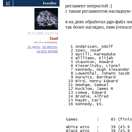
17
Jeweller
регламент непростой :)
с таким регламентом наглядную 
я на днях обработал pgn-файл ло
так более наглядно, пмм (относ
29.11.2008 | 21:07:50
Email
все его сообщения:
за день,
за месяц,
за все время