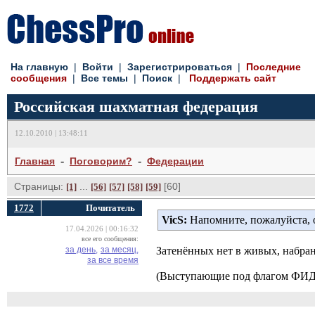
На главную
| 
Войти
| 
Зарегистрироваться
| 
Последние
сообщения
| 
Все темы
| 
Поиск
| 
Поддержать сайт
Российская шахматная федерация
12.10.2010 | 13:48:11
- 
- 
Главная
Поговорим?
Федерации
Страницы:
... 
[60] 
[1]
[56]
[57]
[58]
[59]
1772
Почитатель
VicS:
Напомните, пожалуйста, 
17.04.2026 | 00:16:32
все его сообщения:
за день,
за месяц,
Затенённых нет в живых, набра
за все время
(Выступающие под флагом ФИДЕ 