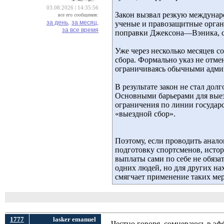
03.08.2026 | 14:35:56
Закон вызвал резкую междунар
все его сообщения:
за день,
за месяц,
ученые и правозащитные орган
за все время
поправки Джексона—Вэника, св
Уже через несколько месяцев с
сбора. Формально указ не отме
ограничиваясь обычными адм
В результате закон не стал д
Основными барьерами для выезд
ограничения по линии государс
«выездной сбор».
Поэтому, если проводить анал
подготовку спортсменов, исто
выплаты сами по себе не обяз
одних людей, но для других на
смягчает применение таких ме
1777
lasker emanuel
Честно говоря, сомневаюсь в э