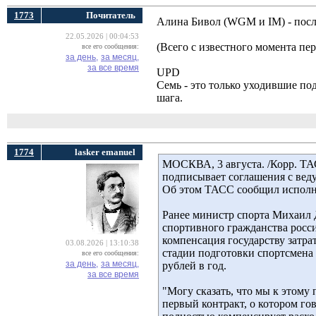
1773
Почитатель
Алина Бивол (WGM и IM) - посл
22.05.2026 | 00:04:53
(Всего с известного момента п
все его сообщения:
за день,
за месяц,
за все время
UPD
Семь - это только уходившие п
шага.
1774
lasker emanuel
МОСКВА, 3 августа. /Корр. ТА
подписывает соглашения с вед
Об этом ТАСС сообщил испол
Ранее министр спорта Михаил 
спортивного гражданства росс
компенсация государству затра
03.08.2026 | 13:10:38
стадии подготовки спортсмена п
все его сообщения:
за день,
за месяц,
рублей в год.
за все время
"Могу сказать, что мы к этому 
первый контракт, о котором г