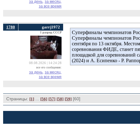
за день,
за месяц,
за все время
1780
garrj1972
Суперфиналы чемпионатов Рос
1 разряд СССР
Суперфиналы чемпионатов Росси
сентября по 13 октября. Место
соревнования ФИДЕ, станет пя
площадкой для соревнований са
(2024) и А. Есипенко - Р. Раппо
08.08.2026 | 14:24:28
все его сообщения:
за день,
за месяц,
за все время
Страницы:
... 
[60] 
[1]
[56]
[57]
[58]
[59]