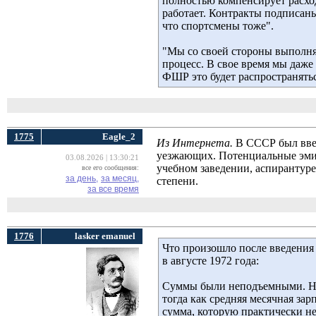
полностью компенсирует расход
работает. Контракты подписан
что спортсмены тоже".
"Мы со своей стороны выполня
процесс. В свое время мы даже
ФШР это будет распространяться
1775
Eagle_2
Из Интернета.
В СССР был введ
уезжающих. Потенциальные эмиг
03.08.2026 | 13:30:21
учебном заведении, аспирантуре
все его сообщения:
за день,
за месяц,
степени.
за все время
1776
lasker emanuel
Что произошло после введения «
в августе 1972 года:
Суммы были неподъемными. Нап
тогда как средняя месячная за
сумма, которую практически н