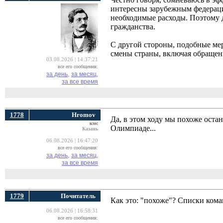
интересны зарубежным федерация
необходимые расходы. Поэтому д
гражданства.
С другой стороны, подобные ме
смены страны, включая обращен
03.08.2026 | 14:37:21
все его сообщения:
за день,
за месяц,
за все время
1778
Hromov
Да, в этом ходу мы похоже оста
кмс
Олимпиаде...
Казань
06.08.2026 | 16:47:20
все его сообщения:
за день,
за месяц,
за все время
1779
Почитатель
Как это: "похоже"? Списки ком
06.08.2026 | 16:58:31
все его сообщения: