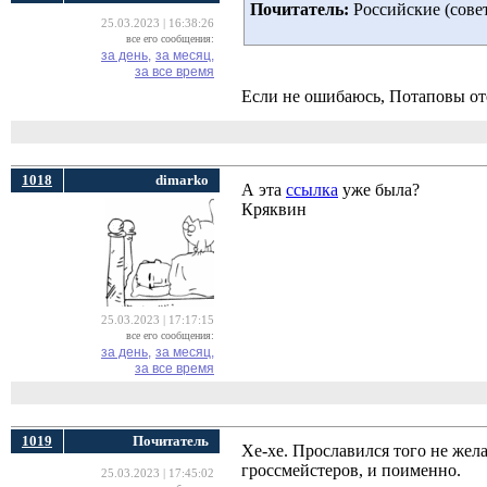
Почитатель:
Российские (сове
25.03.2023 | 16:38:26
все его сообщения:
за день,
за месяц,
за все время
Если не ошибаюсь, Потаповы оте
1018
dimarko
А эта
ссылка
уже была? 
Кряквин
25.03.2023 | 17:17:15
все его сообщения:
за день,
за месяц,
за все время
1019
Почитатель
Хе-хе. Прославился того не жела
гроссмейстеров, и поименно.
25.03.2023 | 17:45:02