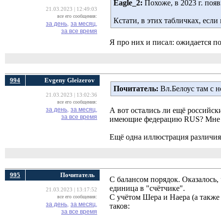
Eagle_2:
Похоже, в 2023 г. появ
21.03.2023 | 12:49:03
все его сообщения:
Кстати, в этих табличках, если 
за день,
за месяц,
за все время
Я про них и писал: ожидается п
994
Evgeny Gleizerov
Почитатель:
Вл.Белоус там с н
21.03.2023 | 13:02:36
все его сообщения:
за день,
за месяц,
А вот остались ли ещё российс
за все время
имеющие федерацию RUS? Мне та
Ещё одна иллюстрация различи
995
Почитатель
С балансом порядок. Оказалось, 
единица в "счётчике".
21.03.2023 | 13:17:52
С учётом Шера и Наера (а также
все его сообщения:
за день,
за месяц,
таков:
за все время