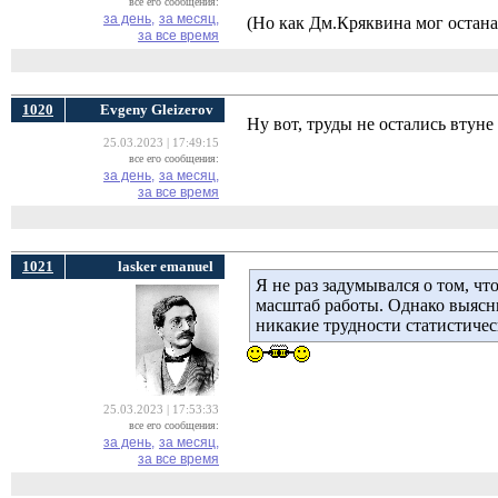
все его сообщения:
за день,
за месяц,
(Но как Дм.Кряквина мог остана
за все время
1020
Evgeny Gleizerov
Ну вот, труды не остались втуне
25.03.2023 | 17:49:15
все его сообщения:
за день,
за месяц,
за все время
1021
lasker emanuel
Я не раз задумывался о том, чт
масштаб работы. Однако выясн
никакие трудности статистичес
25.03.2023 | 17:53:33
все его сообщения:
за день,
за месяц,
за все время