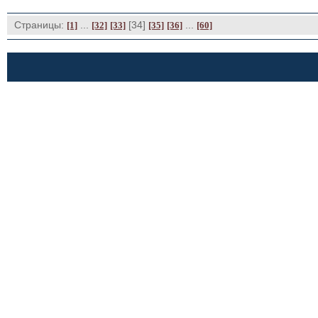
Страницы:
... 
[34] 
... 
[1]
[32]
[33]
[35]
[36]
[60]