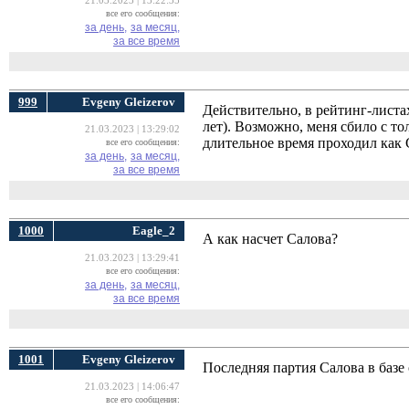
21.03.2023 | 13:22:35
все его сообщения:
за день,
за месяц,
за все время
999
Evgeny Gleizerov
Действительно, в рейтинг-листа
лет). Возможно, меня сбило с тол
21.03.2023 | 13:29:02
длительное время проходил как
все его сообщения:
за день,
за месяц,
за все время
1000
Eagle_2
А как насчет Салова?
21.03.2023 | 13:29:41
все его сообщения:
за день,
за месяц,
за все время
1001
Evgeny Gleizerov
Последняя партия Салова в базе
21.03.2023 | 14:06:47
все его сообщения: