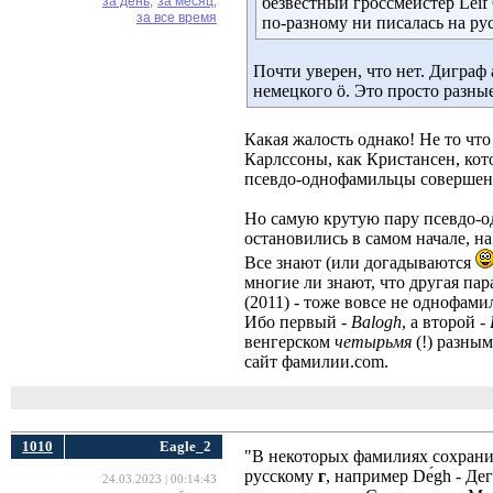
за день,
за месяц,
безвестный гроссмейстер Leif
за все время
по-разному ни писалась на ру
Почти уверен, что нет. Диграф а
немецкого ö. Это просто разны
Какая жалость однако! Не то чт
Карлссоны, как Кристансен, кот
псевдо-однофамильцы соверше
Но самую крутую пару псевдо-о
остановились в самом начале, н
Все знают (или догадываются
многие ли знают, что другая пар
(2011) - тоже вовсе не однофами
Ибо первый -
Balogh
, а второй -
венгерском
четырьмя
(!) разны
сайт фамилии.com.
1010
Eagle_2
"В некоторых фамилиях сохрани
русскому
г
, например Dе́gh - Де
24.03.2023 | 00:14:43