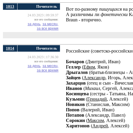
1013
Почитатель
Вот по-разному
пишущихся
на ро
А различимы ли
фонетически
Ka
24.03.2023 | 09:59:37
Braun - вторично.
все его сообщения:
за день,
за месяц,
за все время
1014
Почитатель
Российские (советско-российск
24.03.2023 | 17:36:30
Бочаров
(Дмитрий, Иван) 
все его сообщения:
за день,
за месяц,
Геллер
(
Ефим
, Яков)
за все время
Дрыгалов
(братья-близнецы - А
Зайцев
(
Александр
, Игорь, Але
Захарцов
(отец и сын - Вячесла
Иванов
(
Михаил
, Сергей, Алекс
Косинцева
(сестры - Татьяна, Н
Кузьмин
(
Геннадий
, Алексей)
Новиков
(Станислав, Максим)
Попов
(Валерий, Иван)
Потапов
(Александр, Павел) 
Сорокин
(
Максим
, Алексей)
Харитонов
(
Андрей
, Алексей)