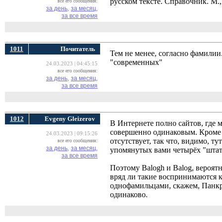
русском тексте. Справочник. М., 
все его сообщения:
за день,
за месяц,
за все время
1011
Почитатель
Тем не менее, согласно фамилии
"современных"
24.03.2023 | 04:45:15
все его сообщения:
за день,
за месяц,
за все время
1012
Evgeny Gleizerov
В Интернете полно сайтов, где 
совершенно одинаковым. Кроме то
24.03.2023 | 09:15:26
отсутствует, так что, видимо, т
все его сообщения:
за день,
за месяц,
упомянутых вами четырёх "штатн
за все время
Поэтому Balogh и Balog, вероят
вряд ли такие воспринимаются 
однофамильцами, скажем, Панкр
одинаково.