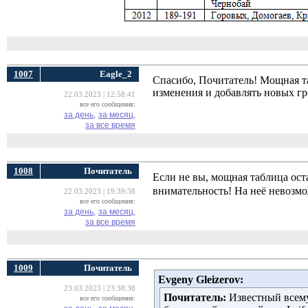
1007
Eagle_2
Спасибо, Почитатель! Мощная та
изменения и добавлять новых гр
22.03.2023 | 12:58:41
все его сообщения:
за день,
за месяц,
за все время
1008
Почитатель
Если не вы, мощная таблица ост
внимательность! На неё невозмо
22.03.2023 | 19:39:38
все его сообщения:
за день,
за месяц,
за все время
1009
Почитатель
Evgeny Gleizerov:
23.03.2023 | 23:38:38
Почитатель:
Известный всему 
все его сообщения: