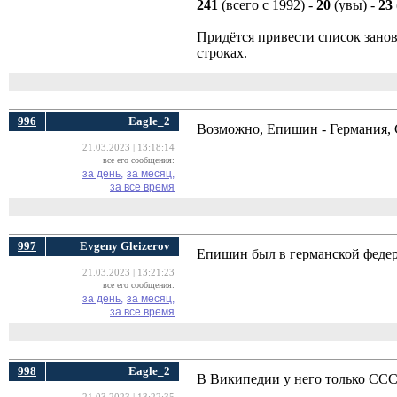
241
(всего с 1992) - 
20
(увы) - 
23
Придётся привести список занов
строках.
996
Eagle_2
Возможно, Епишин - Германия, 
21.03.2023 | 13:18:14
все его сообщения:
за день,
за месяц,
за все время
997
Evgeny Gleizerov
Епишин был в германской федер
21.03.2023 | 13:21:23
все его сообщения:
за день,
за месяц,
за все время
998
Eagle_2
В Википедии у него только СССР