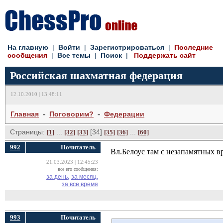
На главную
| 
Войти
| 
Зарегистрироваться
| 
Последние
сообщения
| 
Все темы
| 
Поиск
| 
Поддержать сайт
Российская шахматная федерация
12.10.2010 | 13:48:11
- 
- 
Главная
Поговорим?
Федерации
Страницы:
... 
[34] 
... 
[1]
[32]
[33]
[35]
[36]
[60]
992
Почитатель
Вл.Белоус там с незапамятных в
21.03.2023 | 12:45:23
все его сообщения:
за день,
за месяц,
за все время
993
Почитатель