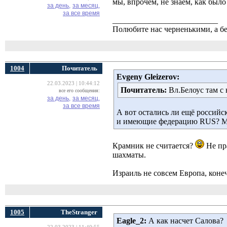
мы, впрочем, не знаем, как было
за день,
за месяц,
за все время
__________________________
Полюбите нас черненькими, а б
1004
Почитатель
Evgeny Gleizerov:
22.03.2023 | 10:44:12
Почитатель:
Вл.Белоус там с
все его сообщения:
за день,
за месяц,
за все время
А вот остались ли ещё россий
и имеющие федерацию RUS? Мне
Крамник не считается?
Не пра
шахматы.
Израиль не совсем Европа, конеч
1005
TheStranger
Eagle_2:
А как насчет Салова?