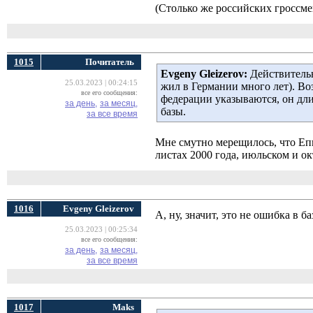
(Столько же российских гроссм
1015
Почитатель
Evgeny Gleizerov:
Действительно
25.03.2023 | 00:24:15
жил в Германии много лет). Возм
все его сообщения:
федерации указываются, он дл
за день,
за месяц,
базы.
за все время
Мне смутно мерещилось, что Епи
листах 2000 года, июльском и ок
1016
Evgeny Gleizerov
А, ну, значит, это не ошибка в ба
25.03.2023 | 00:25:34
все его сообщения:
за день,
за месяц,
за все время
1017
Maks