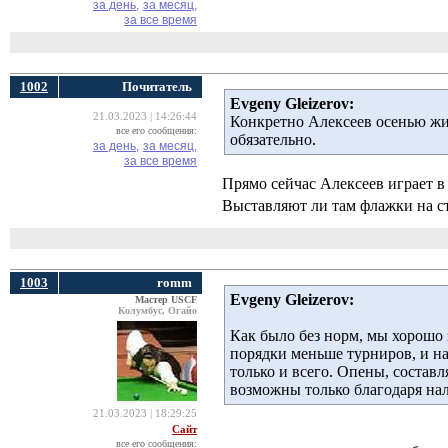
за день,
за месяц,
за все время
1002
Почитатель
Evgeny Gleizerov:
21.03.2023 | 14:26:44
Конкретно Алексеев осенью жил
все его сообщения:
обязательно.
за день,
за месяц,
за все время
Прямо сейчас Алексеев играет 
Выставляют ли там флажки на ст
1003
romm
Evgeny Gleizerov:
Мастер USCF
Колумбус, Огайо
Как было без норм, мы хорошо 
порядки меньше турниров, и н
только и всего. Опены, соста
возможны только благодаря на
21.03.2023 | 18:29:25
Сайт
все его сообщения: