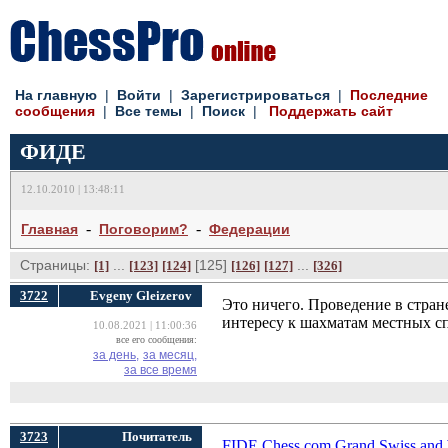
На главную
| 
Войти
| 
Зарегистрироваться
| 
Последние
сообщения
| 
Все темы
| 
Поиск
| 
Поддержать сайт
ФИДЕ
12.10.2010 | 13:48:11
- 
- 
Главная
Поговорим?
Федерации
Страницы:
... 
[125] 
... 
[1]
[123]
[124]
[126]
[127]
[326]
3722
Evgeny Gleizerov
Это ничего. Проведение в стран
интересу к шахматам местных сп
10.08.2021 | 11:00:36
все его сообщения:
за день,
за месяц,
за все время
3723
Почитатель
FIDE Chess.com Grand Swiss and