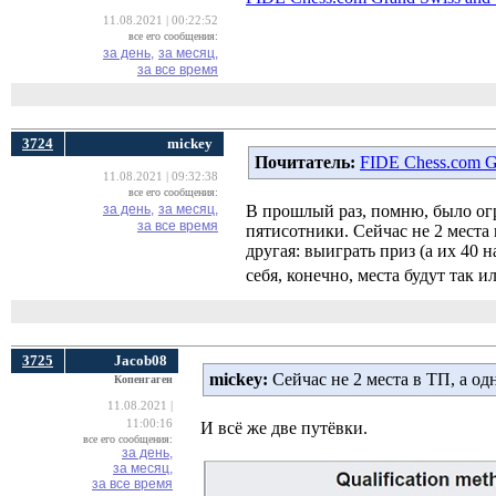
11.08.2021 | 00:22:52
все его сообщения:
за день,
за месяц,
за все время
3724
mickey
Почитатель:
FIDE Chess.com G
11.08.2021 | 09:32:38
все его сообщения:
за день,
за месяц,
В прошлый раз, помню, было огр
за все время
пятисотники. Сейчас не 2 места 
другая: выиграть приз (а их 40 
себя, конечно, места будут так 
3725
Jacob08
mickey:
Сейчас не 2 места в ТП, а од
Копенгаген
11.08.2021 |
11:00:16
И всё же две путёвки.
все его сообщения:
за день,
за месяц,
за все время