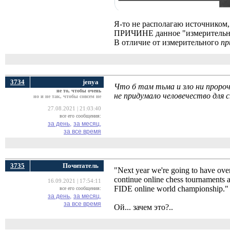
Я-то не располагаю источником
ПРИЧИНЕ данное "измеритель
В отличие от измерительного
пр
3734
jenya
Что б там тьма и зло ни пророч
не то, чтобы очень
не придумало человечество для с
но и не так, чтобы совсем не
27.08.2021 | 21:03:40
все его сообщения:
за день,
за месяц,
за все время
3735
Почитатель
"Next year we're going to have ove
continue online chess tournaments an
16.09.2021 | 17:54:11
FIDE online world championship.
все его сообщения:
за день,
за месяц,
за все время
Ой... зачем это?..