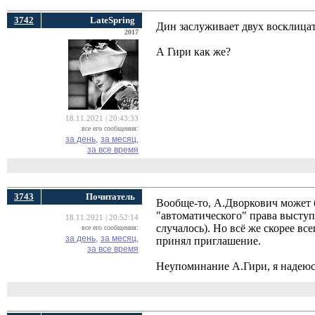
3742
LateSpring
Дин заслуживает двух восклицат
2017
А Гири как же?
18.11.2021 | 20:43:33
все его сообщения:
за день,
за месяц,
за все время
3743
Почитатель
Вообще-то, А.Дворкович может 
"автоматического" права высту
18.11.2021 | 20:52:14
случалось). Но всё же скорее вс
все его сообщения:
за день,
за месяц,
принял приглашение.
за все время
Неупоминание А.Гири, я надеюсь