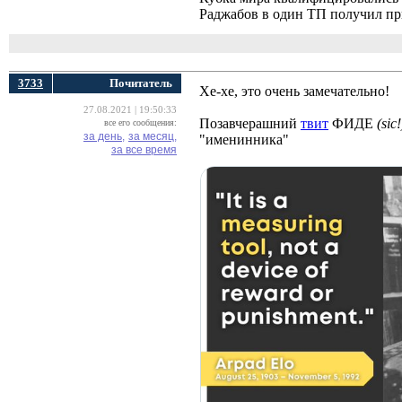
Раджабов в один ТП получил при
3733
Почитатель
Хе-хе, это очень замечательно!
27.08.2021 | 19:50:33
Позавчерашний
твит
ФИДЕ 
(sic!
все его сообщения:
за день,
за месяц,
"именинника"
за все время