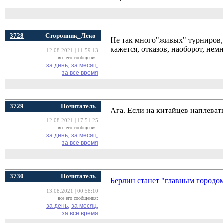
3728
Сторонник_Леко
Не так много"живых" турниров,
кажется, отказов, наоборот, нем
12.08.2021 | 11:59:13
все его сообщения:
за день,
за месяц,
за все время
3729
Почитатель
Ага. Если на китайцев наплевать
12.08.2021 | 17:51:25
все его сообщения:
за день,
за месяц,
за все время
3730
Почитатель
Берлин станет "главным городо
13.08.2021 | 00:58:10
все его сообщения:
за день,
за месяц,
за все время