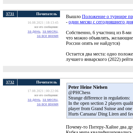
3731
Почитатель
Вышло
Положение о турнире пр
-
один месяц с сегодняшнего дня
16.08.2021 | 18:13:45
все его сообщения:
за день,
за месяц,
Собственно, 6 участниц из 8-ми
за все время
что можно объявлять, желающие 
России опять не найдутся)
Остается два места: одно полож
лучшего январского (2022) рейт
3732
Почитатель
Peter Heine Nielsen
17.08.2021 | 00:22:06
@PHChess
все его сообщения:
Strange difference in regulations:
за день,
за месяц,
In the open section 2 players qual
за все время
player from Grand Suisse and one 
Hurts Caruana/ Ding Liren and f
Почему-то Питеру-Хайне два др
Кубка мира квалифицировались в 