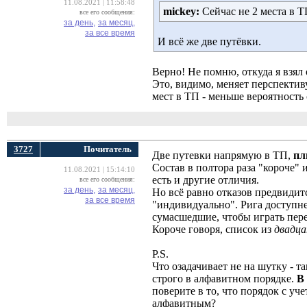
11.08.2021 | 11:58:48
mickey:
Сейчас не 2 места в ТП
все его сообщения:
за день,
за месяц,
за все время
И всё же две путёвки.
Верно! Не помню, откуда я взял
Это, видимо, меняет перспектив
мест в ТП - меньше вероятность
3727
Почитатель
Две путевки напрямую в ТП,
пл
Состав в полтора раза "короче" 
11.08.2021 | 15:14:10
есть и другие отличия.
все его сообщения:
за день,
за месяц,
Но всё равно отказов предвидит
за все время
"индивидуально". Рига доступнее
сумасшедшие, чтобы играть пер
Короче говоря, список из
двадц
P.S.
Что озадачивает не на шутку - 
строго в алфавитном порядке.
В
поверите в то, что порядок с уч
алфавитным?