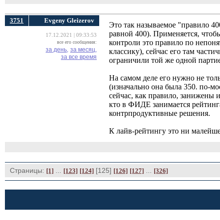
3751
Evgeny Gleizerov
Это так называемое "правило 400
равной 400). Применяется, что
17.12.2021 | 09:33:53
контроли это правило по непоня
все его сообщения:
за день,
за месяц,
классику), сейчас его там части
за все время
ограничили той же одной партие
На самом деле его нужно не тол
(изначально она была 350. по-м
сейчас, как правило, занижены и
кто в ФИДЕ занимается рейтинг
контрпродуктивные решения.
К лайв-рейтингу это ни малейше
Страницы:
... 
[125] 
... 
[1]
[123]
[124]
[126]
[127]
[326]