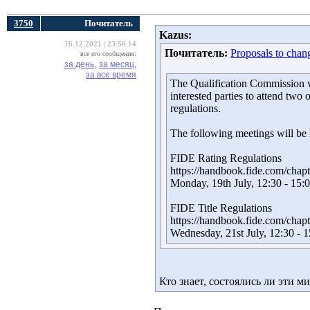
3750
Почитатель
Kazus:
16.12.2021 | 23:56:14
Почитатель:
Proposals to chang
все его сообщения:
за день,
за месяц,
за все время
The Qualification Commission wo
interested parties to attend two
regulations.
The following meetings will be
FIDE Rating Regulations
https://handbook.fide.com/cha
Monday, 19th July, 12:30 - 15
FIDE Title Regulations
https://handbook.fide.com/cha
Wednesday, 21st July, 12:30 -
Кто знает, состоялись ли эти м