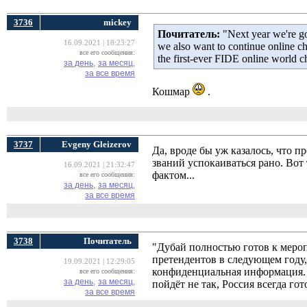
3736
mickey
Почитатель:
"Next year we're go
16.09.2021 | 18:23:27
we also want to continue online ch
все его сообщения:
the first-ever FIDE online world
за день,
за месяц,
за все время
Кошмар
.
3737
Evgeny Gleizerov
Да, вроде бы уж казалось, что пр
званий успокаиваться рано. Вот
16.09.2021 | 21:32:47
фактом...
все его сообщения:
за день,
за месяц,
за все время
3738
Почитатель
"Дубай полностью готов к мероп
претендентов в следующем году,
19.09.2021 | 12:29:05
конфиденциальная информация. Р
все его сообщения:
за день,
за месяц,
пойдёт не так, Россия всегда г
за все время