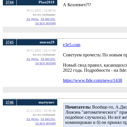
3744
Plast2019
А Козлевич?!?
19.11.2021 | 10:08:55
все его сообщения:
за день,
за месяц,
за все время
3745
muran29
e3e5.com
20.11.2021 | 20:17:09
Советуем прочесть: По новым п
все его сообщения:
за день,
за месяц,
за все время
Новый свод правил, касающихся 
2022 года. Подробности - на fide
https://www.fide.com/news/1438
3746
martynov
Почитатель:
Вообще-то, А.Дво
22.11.2021 | 20:59:46
Лижэнь "автоматического" пра
все его сообщения:
подобное случалось). Но всё же
за день,
за месяц,
номинирован и б) он принял п
за все время