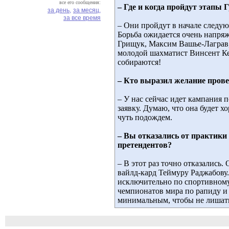
все его сообщения:
– Где и когда пройдут этапы 
за день,
за месяц,
за все время
– Они пройдут в начале следую
Борьба ожидается очень напря
Грищук, Максим Вашье-Лаграв,
молодой шахматист Винсент К
собираются!
– Кто выразил желание прове
– У нас сейчас идет кампания 
заявку. Думаю, что она будет х
чуть подождем.
– Вы отказались от практики
претендентов?
– В этот раз точно отказались
вайлд-кард Теймуру Раджабову
исключительно по спортивному 
чемпионатов мира по рапиду и б
минимальным, чтобы не лишат