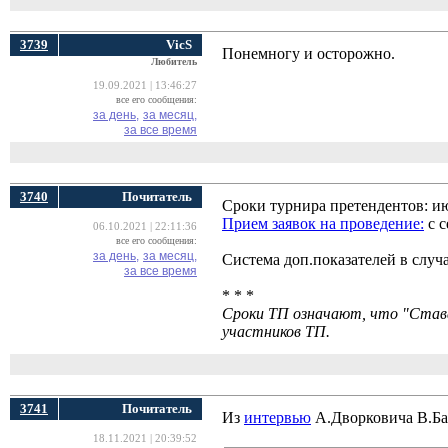
3739
VicS
Понемногу и осторожно.
Любитель
19.09.2021 | 13:46:27
все его сообщения:
за день,
за месяц,
за все время
3740
Почитатель
Сроки турнира претендентов: 
Прием заявок на проведение:
с с
06.10.2021 | 22:11:36
все его сообщения:
за день,
за месяц,
Система доп.показателей в случа
за все время
* * *
Сроки ТП означают, что "Ставан
участников ТП.
3741
Почитатель
Из
интервью
А.Дворковича В.Ба
18.11.2021 | 20:39:52