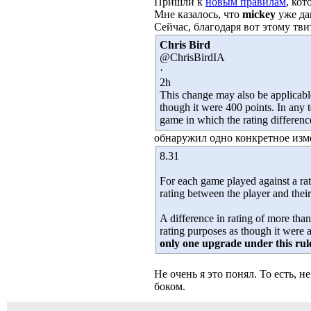
Пришли к
новым правилам
, кот
Мне казалось, что
mickey
уже да
Сейчас, благодаря вот этому тви
Chris Bird
@ChrisBirdIA
·
2h
This change may also be applicable.
though it were 400 points. In any 
game in which the rating difference
обнаружил одно конкретное изм
8.31
For each game played against a rat
rating between the player and thei
A difference in rating of more than
rating purposes as though it were 
only one upgrade under this rule,
Не очень я это понял. То есть, н
боком.