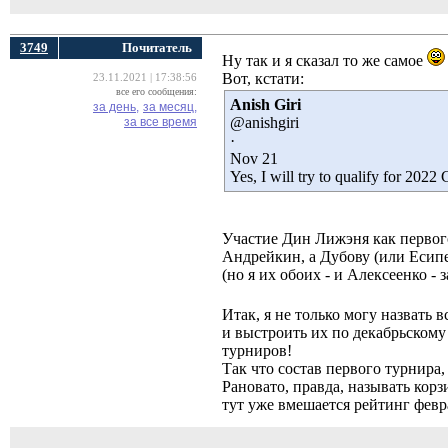
3749
Почитатель
Ну так и я сказал то же самое
Вот, кстати:
23.11.2021 | 17:38:56
все его сообщения:
Anish Giri
за день,
за месяц,
@anishgiri
за все время
·
Nov 21
Yes, I will try to qualify for 2022
Участие Дин Лижэня как первого
Андрейкин, а Дубову (или Есипе
(но я их обоих - и Алексеенко -
Итак, я не только могу назвать
и выстроить их по декабрьскому
турниров!
Так что состав первого турнира,
Рановато, правда, называть корз
тут уже вмешается рейтинг февр