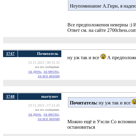
Неупоминание А.Гири, я надеюс
Все предположения неверны :) И
Ответ см. на сайте 2700chess.co
3747
Почитатель
ну уж так и все
А предположе
23.11.2021 | 00:31:31
все его сообщения:
за день,
за месяц,
за все время
3748
martynov
Почитатель:
ну уж так и все 
23.11.2021 | 17:12:45
все его сообщения:
за день,
за месяц,
за все время
Можно ещё и Уэсли Со вспомнить
остановиться